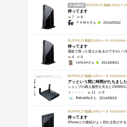
BUFFALO 無線LANルータ Ai
会員限定
持ってます
7
8
ＹＡＷＡさん
2010/05/02
BUFFALO 無線LANルータ AirStation 
持ってます
4
0
LenLenさん
2014/09/21
BUFFALO 無線LANルータ AirStation 
アッという間に時間がたちまし
11
0
flatcaddyさん
2014/09/16
BUFFALO 無線LANルータ AirStation 
持ってます
iPhoneとの接続がよく切れる気がする