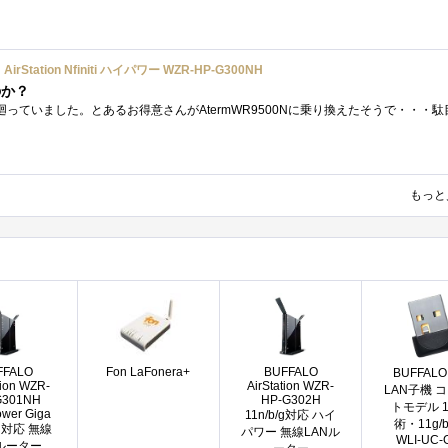
rStation Nfiniti ハイパワー WZR-HP-G300NH
のか？
もっと
FFALO
Fon LaFonera+
BUFFALO
BUFFAL
tion WZR-
AirStation WZR-
LAN子機 
G301NH
HP-G302H
トモデル 1
wer Giga
11n/b/g対応 ハイ
術・11g/
/g対応 無線
パワー 無線LANル
WLI-UC
Nルーター