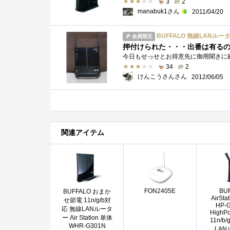
3
2
manabuk1さん
2011/04/20
BUFFALO 無線LANルータ Ai
会員限定
押付けられた・・・出番は有る
34
2
けんこうさんさん
2012/06/05
関連アイテム
FON2405E
BU
BUFFALO おまか
AirSta
せ節電 11n/g/b対
HP-
応 無線LANルータ
HighPo
ー Air Station 単体
11n/b
WHR-G301N
LA