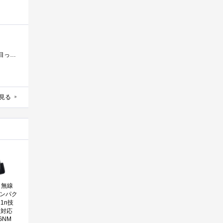
今日もせっせとお得意先に御用聞きに廻っていました。とあるお得意さんがAtermWR9500Nに乗り換えたそうで・・・駄目っ子だったWZR-HP-G300NHを押付け�...
見る
O 無線
コンパク
1n技
b対応
-GNM