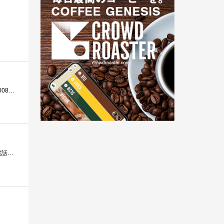
通販で買った覚えがあるのですがいつ買ったかも覚えていませんPCに残っている以前のPCからインポートした一番古い2008年代のメールにも記録がな...
ショップの購入履歴を見ると2009/6/1に注文したらしい（笑）あっという間に時間がたってしまいました。ルーターは光電話の関係でNTTのものを使っ...