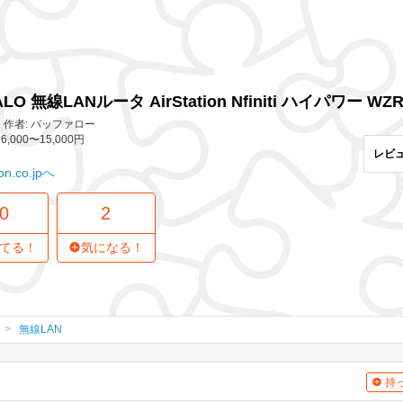
30 レビュー
2
気になってる人
iti ハイパワー WZR-HP-G300NH
LO 無線LANルータ AirStation Nfiniti ハイパワー WZR
作者: バッファロー
6,000〜15,000円
レビ
n.co.jpへ
0
2
てる！
気になる！
無線LAN
持っ