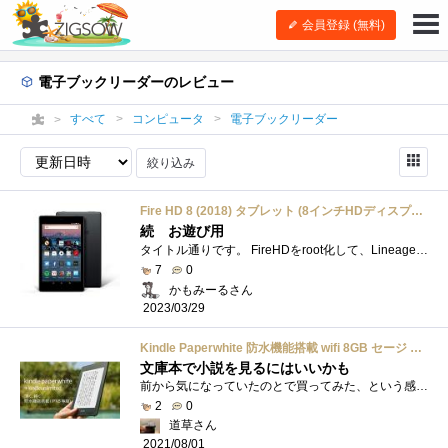
会員登録 (無料)
電子ブックリーダーのレビュー
すべて
コンピュータ
電子ブックリーダー
絞り込み
Fire HD 8 (2018) タブレット (8インチHDディスプレイ) 16GB
続 お遊び用
タイトル通りです。 FireHDをroot化して、Lineage17.1をインストールして楽しもうと思いました。 手順はざっくりこんな感じ。１．本体のフタを開け�...
7
0
かもみーるさん
2023/03/29
Kindle Paperwhite 防水機能搭載 wifi 8GB セージ 広告つき 電子書籍リーダー
文庫本で小説を見るにはいいかも
前から気になっていたのとで買ってみた、という感じ。 結論として、これは文庫本の小説とかを読む用途くらいにしか使えないなぁという印象。...
2
0
道草さん
2021/08/01