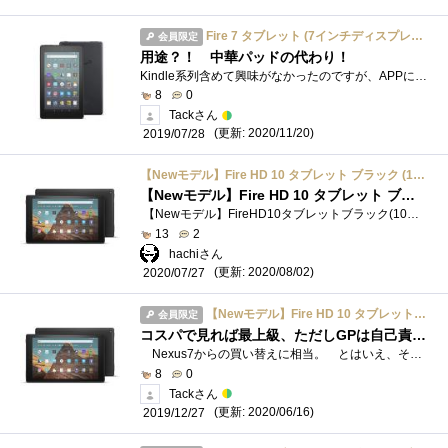
Fire 7 タブレット (7インチディスプレイ) 16GB - Newモデル
会員限定
用途？！ 中華パッドの代わり！
Kindle系列含めて興味がなかったのですが、APPにVLCPlayerがあるので 「動画再生で今の中華パッドよりマシだといいなあ」 という一点だけで購入。�...
8
0
Tackさん
(更新: 2020/11/20)
2019/07/28
【Newモデル】Fire HD 10 タブレット ブラック (10インチHDディスプレイ) 32GB
【Newモデル】Fire HD 10 タブレット ブラック (10インチHDディスプレイ) 32GB
【Newモデル】FireHD10タブレットブラック(10インチHDディスプレイ)32GBです。 10インチってかなり大きいです。 およそ2インチの差なのに、随分�...
13
2
hachiさん
(更新: 2020/08/02)
2020/07/27
【Newモデル】Fire HD 10 タブレット ブラック (10インチHDディスプレイ) 32GB
会員限定
コスパで見れば最上級、ただしGPは自己責任で。
Nexus7からの買い替えに相当。 とはいえ、そこまで快適である必要がないのでセールで販売されていたFireHD10(2019)を購入。 1万弱で置き換えす�...
8
0
Tackさん
(更新: 2020/06/16)
2019/12/27