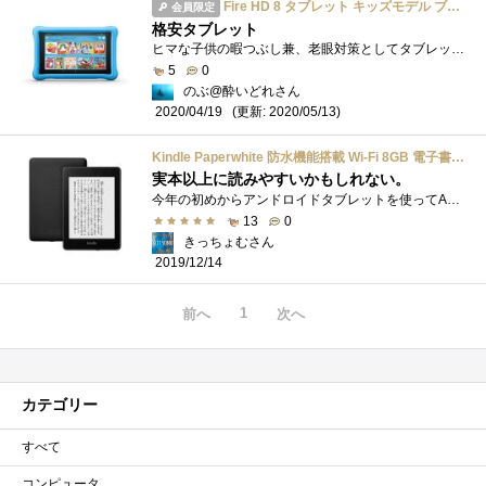
Fire HD 8 タブレット キッズモデル ブルー (8 インチ HD ディスプレイ) 32GB
会員限定
格安タブレット
ヒマな子供の暇つぶし兼、老眼対策としてタブレットを1台、と思って購入。Amazonの一部コメントでYouTubeが見られないとか記載がありますが、それ...
5
0
のぶ@酔いどれさん
(更新: 2020/05/13)
2020/04/19
Kindle Paperwhite 防水機能搭載 Wi-Fi 8GB 電子書籍リーダー
実本以上に読みやすいかもしれない。
今年の初めからアンドロイドタブレットを使ってAmazonPrimeのKndle本を読んでいました。液晶サイズが大きいので文字も読みやすく、割と良かったの�...
13
0
きっちょむさん
2019/12/14
1
前へ
次へ
カテゴリー
すべて
コンピュータ