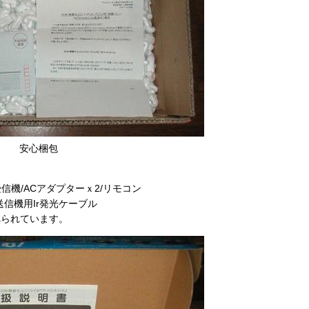
安心梱包
信機/ACアダプターｘ2/リモコン
送信機用Ir発光ケーブル
べられています。