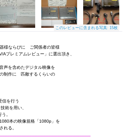
このレビューに含まれる写真: 15枚
機器様ならびに ご関係者の皆様
AV/Aプレミアムレビュー」に選出頂き、
音声を含めたデジタル映像を
の制作に 匹敵するくらいの
受信を行う
tput）技術を用い、
行う。
080本の映像規格「1080p」を
される。