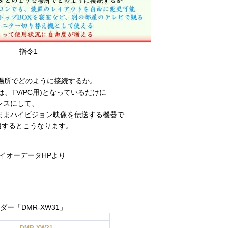
指令1
な場所でどのように接続するか。
」は、TV/PC用)となっているだけに
レスにして、
ままハイビジョン映像を伝送する機器で
用するとこうなります。
イオーデータHPより
「DMR-XW31」