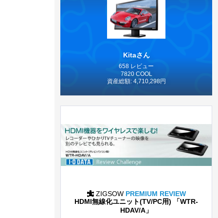
Kitaさん
658 レビュー
7820 COOL
資産総額: 4,710,298円
ZIGSOW
PREMIUM REVIEW
HDMI無線化ユニット(TV/PC用) 「WTR-
HDAV/A」