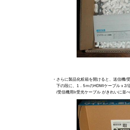
・さらに製品化粧箱を開けると、送信機/受
下の段に、1．5ｍのHDMIケーブルｘ2/
/受信機用Ir受光ケーブル がきれいに並