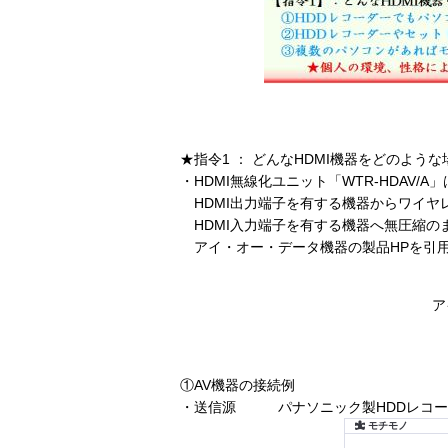
★指令1 ： どんなHDMI機器をどのよう
・HDMI無線化ユニット「WTR-HDAV/A
HDMI出力端子を有する機器からワイヤ
HDMI入力端子を有する機器へ無圧縮の
アイ・オー・データ機器の製品HPを引
ア
①AV機器の接続例
・送信源 パナソニック製HDDレコーダー