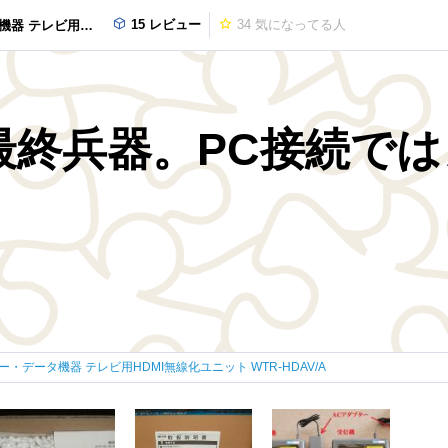
15 レビュー
34
気になってる人
化ユニット WTR-HDAV/A
最終兵器。PC接続で
・データ機器 テレビ用HDMI無線化ユニット WTR-HDAV/A