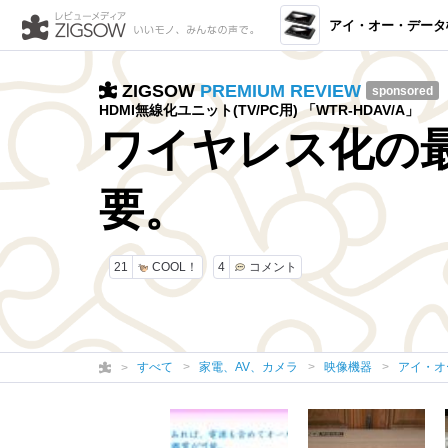
アイ・オー・データ機器 テレビ用HDMI無線
ZIGSOW
PREMIUM REVIEW
sponsored
HDMI無線化ユニット(TV/PC用) 「WTR-HDAV/A」
ワイヤレス化の
要。
21
COOL！
4
コメント
すべて
家電、AV、カメラ
映像機器
アイ・オー