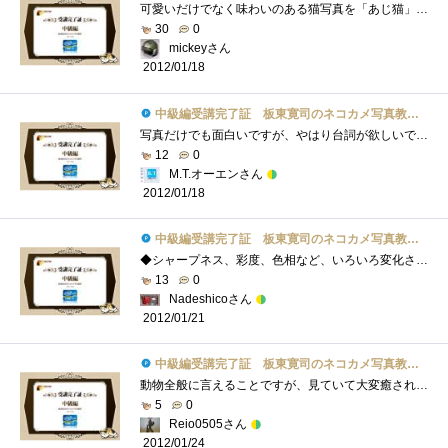
可愛いだけでなく味わいのある猫写真を「あじ猫」というのですね。初めて知りました（＾＾）今回は、あじ猫の撮影と白黒写真の加工、PSE10を使...
30
0
mickeyさん
2012/01/18
中級編受講完了証 板東寛司のネコカメ写真教室パート2
写真だけでも面白いですが、やはり台詞が欲しいです。台詞によってはそんなに面白くない写真でも面白く見えてくる…かもしれません。という�...
12
0
M.T.オーエンさん
2012/01/18
中級編受講完了証 板東寛司のネコカメ写真教室パート2
◆シャープネス、彩度、色相など、いろいろ変化させていくと、だんだんオリジナルより悪くなっていくことが多く、その都度、名前をつけて保�...
13
0
Nadeshicoさん
2012/01/21
中級編受講完了証 板東寛司のネコカメ写真教室パート2
動物全般に言えることですが、見ていて大変癒されます。飼える動物の中でトップクラスの愛嬌のネコを色々な角度、色々な人の視点、色々なシ�...
5
0
Reio0505さん
2012/01/24