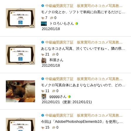
中級編受講完了証 板東寛司のネコカメ写真教室パート2
モノクロ化とか、ソフトで単純に白黒にするだけじゃなくて色々調整してこそなんですね。その点は初めて知ったかも。これまでモノクロ写真は�...
7
0
トロろいもさん
2012/01/18
中級編受講完了証 板東寛司のネコカメ写真教室パート2
あじなネコさん写真、渋くていいですね～。隣の県にネコ寺があるらしく、撮りに行きたい・・・。モノクロにしてみるとまた違った雰囲気にな�...
21
0
和屋さん
2012/01/18
中級編受講完了証 板東寛司のネコカメ写真教室パート2
モノクロ写真自体にあまりなじみがないので、どのような特徴があるのかなど今一歩わかりませんでしたが、モノクロ写真にすることによって背�...
11
0
gggggさん
(更新: 2012/01/21)
2012/01/21
中級編受講完了証 板東寛司のネコカメ写真教室パート2
今回は「AdobePhotoshopElements10」を使用してのスライドショー作成が紹介されてます。一見簡単そうですが、モノトーン調の写真もただ色を失くせば�...
15
0