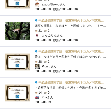
atsuo@tokyoさん
(更新: 2012/01/18)
2012/01/18
中級編受講完了証 板東寛司のネコカメ写真教室パート2
講座を拝見し、なるほど…と理解しました。 トーンカーブの調整は、カラーで何度か経験しているため、内容自体はそれほど新鮮ではなかった�...
21
2
とっぷりんさん
(更新: 2012/01/20)
2012/01/18
中級編受講完了証 板東寛司のネコカメ写真教室パート2
昔は、今ほどカラー印刷が手軽ではなかったので、モノクロームを意識した写真の撮影や、グラフ,資料を作っていましたが、最近は余りモノクロ�...
28
2
Picardさん
(更新: 2012/01/19)
2012/01/18
中級編受講完了証 板東寛司のネコカメ写真教室パート2
・絵画的な世界で想像力が増す・色彩が多すぎて被写体が目立たずに失敗・「仮想コピーを作成」し、並べて比較編集・被写体の陰影を際立たせ�...
14
0
Kitaさん
2012/01/19