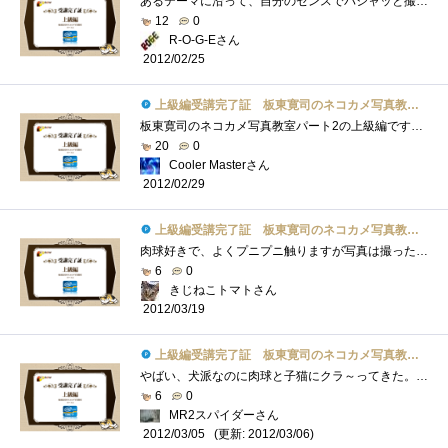
あるテーマに沿って、自分のセンスでパシャッと撮る。編集でトリミングでも良いわけですが、結構難しいですねぇ…。しかしオンラインで作成�...
12
0
R-O-G-Eさん
2012/02/25
上級編受講完了証 板東寛司のネコカメ写真教室パート2
板東寛司のネコカメ写真教室パート2の上級編です！ドリームページを使ってのフォトブック（オリジナル写真集）作成方法です。レイアウトなど�...
20
0
Cooler Masterさん
2012/02/29
上級編受講完了証 板東寛司のネコカメ写真教室パート2
肉球好きで、よくプニプニ触りますが写真は撮ったことないなぁ。うちの子は子猫の時から「ちゅっちゅっ」と幼児のする指吸いならず「肉球吸�...
6
0
きじねこトマトさん
2012/03/19
上級編受講完了証 板東寛司のネコカメ写真教室パート2
やばい、犬派なのに肉球と子猫にクラ～ってきた。実物は車の幌を爪で研がれたことあるからちょっとだけど、写真は可愛い！こういうの作れる�...
6
0
MR2スパイダーさん
(更新: 2012/03/06)
2012/03/05