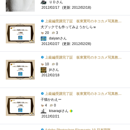
ＵＤさん
(更新: 2012/02/18)
2012/02/17
上級編受講完了証 板東寛司のネコカメ写真教室パート2
犬ブックでも作ってみようかしらｗ
20
3
daiyanさん
(更新: 2012/02/28)
2012/02/27
上級編受講完了証 板東寛司のネコカメ写真教室パート2
10
0
jirさん
2012/02/18
上級編受講完了証 板東寛司のネコカメ写真教室パート2
子猫かわえー
4
0
kisaragiさん
2012/02/21