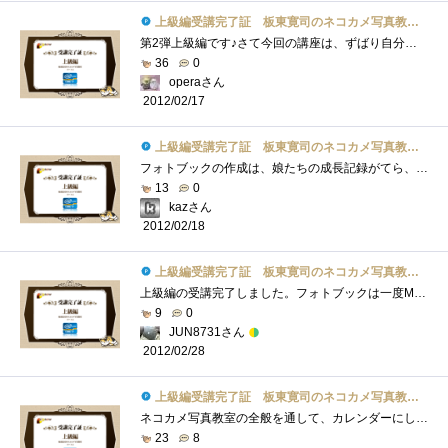
上級編受講完了証 板東寛司のネコカメ写真教室パート2
第2弾上級編です♪さて今回の講座は、ずばり自分だけのフォトブック作りです♪まず、撮影した写真からお気に入りの写真を選びレイアウトなど�...
36
0
operaさん
2012/02/17
上級編受講完了証 板東寛司のネコカメ写真教室パート2
フォトブックの作成は、娘たちの成長記録がてら、毎年行っています。（「Photoback」というサービスを使っています。フォトブック作成サービス�...
13
0
kazさん
2012/02/18
上級編受講完了証 板東寛司のネコカメ写真教室パート2
上級編の受講完了しました。フォトブックは一度MacのiPhotoから作成したことがあります。やっぱり形として残るのは良いですよね。問題はそれな�...
9
0
JUN8731さん
2012/02/28
上級編受講完了証 板東寛司のネコカメ写真教室パート2
ネコカメ写真教室の全般を通して、カレンダーにしろスライドショーにしろ、今回の写真集などは特に撮影時からテーマを決めて撮ることが重要�...
23
8