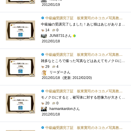
2012/01/19
中級編受講完了証 板東寛司のネコカメ写真教室パート2
中級編の受講完了しました！あじ猫はあじがありましたね！可愛い＆お茶目。モノクロ写真にも独特の味がありますよね。「静けさ」や「物悲し�...
14
0
JUN8731さん
2012/01/18
中級編受講完了証 板東寛司のネコカメ写真教室パート2
雑多なところで撮った写真などはあえてモノクロにしたほうが被写体を目立たせることができますね、的な感じですかね。言わんとすることはわ�...
29
4
リーダーさん
(更新: 2012/02/20)
2012/01/18
中級編受講完了証 板東寛司のネコカメ写真教室パート2
モノクロにすると，被写体に対する想像力が大きくなるので，表現力を問われてしまいます．でも，あえてネコでモノクロなのですね．事前にカ�...
20
0
harmankardonさん
2012/01/18
中級編受講完了証 板東寛司のネコカメ写真教室パート2