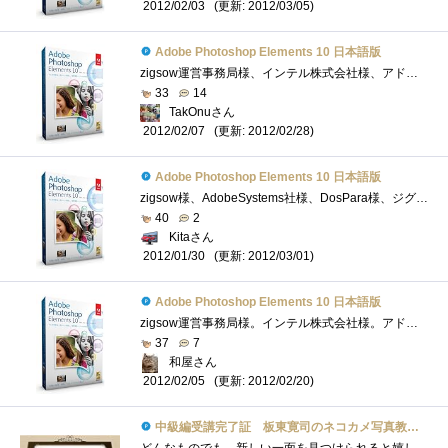
(更新: 2012/03/05)
2012/02/03
Adobe Photoshop Elements 10 日本語版
zigsow運営事務局様、インテル株式会社様、アドビシステムズ株式会社様、この度は、プレミアムレビュー「板東寛司のネコカメ写真教室-自分だけ�...
33
14
TakOnuさん
(更新: 2012/02/28)
2012/02/07
Adobe Photoshop Elements 10 日本語版
zigsow様、AdobeSystems社様、DosPara様、ジグソープレミアムレビュー「板東寛司のネコカメ写真教室」レビューアーに選出頂き有難うございます。【感�...
40
2
Kitaさん
(更新: 2012/03/01)
2012/01/30
Adobe Photoshop Elements 10 日本語版
zigsow運営事務局様。インテル株式会社様。アドビシステムズ株式会社様。この度は、プレミアムレビュー「板東寛司のネコカメ写真教室-自分だけ�...
37
7
和屋さん
(更新: 2012/02/20)
2012/02/05
中級編受講完了証 板東寛司のネコカメ写真教室パート2