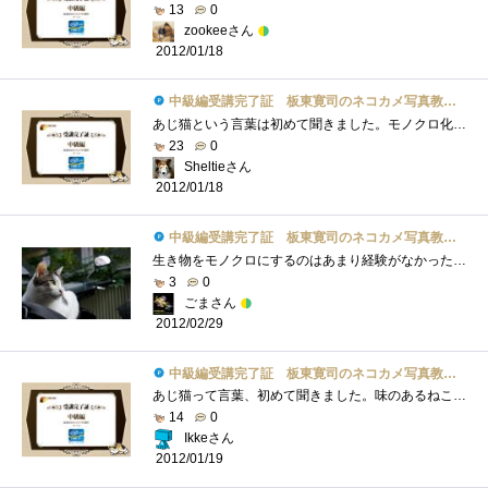
13
0
zookeeさん
2012/01/18
中級編受講完了証 板東寛司のネコカメ写真教室パート2
あじ猫という言葉は初めて聞きました。モノクロ化も単純にモノクロに変更するだけではなくてコントラストを調整したりと猫の表情を引きたて�...
23
0
Sheltieさん
2012/01/18
中級編受講完了証 板東寛司のネコカメ写真教室パート2
生き物をモノクロにするのはあまり経験がなかったけど、やってみると雰囲気が変わって面白いと思いましたでも、そのさじ加減が難し～ レタ�...
3
0
ごまさん
2012/02/29
中級編受講完了証 板東寛司のネコカメ写真教室パート2
あじ猫って言葉、初めて聞きました。味のあるねこ？モノクロの写真もいい味出しています。昨日見たトップもモノクロでした。関係ないけど。Ph...
14
0
Ikkeさん
2012/01/19