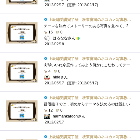
(更新: 2012/02/17)
2012/02/17
上級編受講完了証 板東寛司のネコカメ写真教室パート2
テーマを決めてストーリーのある写真を並べて、20ページの冊子作り写真選びのセンスとストーリーで、かなり本格的な写真集になりそうです。
15
0
はるななさん
2012/02/18
上級編受講完了証 板東寛司のネコカメ写真教室パート2
肉球いいね今度作ってみよう何かにこだわってテーマを決めると良い物が出来そうラフイメージを作ると確かにわかりやすいですなあ
4
0
hideさん
(更新: 2012/05/17)
2012/05/17
上級編受講完了証 板東寛司のネコカメ写真教室パート2
普段撮りでは，初めからテーマを決めるのは難しいです．でも，そうしないといいフォトブックは作れないということがわかりました．
12
0
harmankardonさん
2012/02/17
上級編受講完了証 板東寛司のネコカメ写真教室パート2