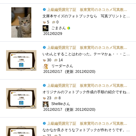
上級編受講完了証 板東寛司のネコカメ写真教室パート2
文庫本サイズのフォトブックなら 写真プリントと同じような気軽さで作成できるかな？と 作って見る気になったものの･･･レイアウトが難�...
5
0
ごまさん
2012/02/29
上級編受講完了証 板東寛司のネコカメ写真教室パート2
いわんとすることはわかった。テーマかぁ・・・ここを決めるのが一番大変よね。まあ、フォトブックに限らず、漫画でも小説でもそうなんだけ�...
30
14
リーダーさん
(更新: 2012/02/20)
2012/02/17
上級編受講完了証 板東寛司のネコカメ写真教室パート2
オリジナルのフォトブック作成の手順の紹介ですね。フォトブックというと写真を並べるだけなのかと思いましたが、撮りためた写真の中らか載�...
23
8
Sheltieさん
(更新: 2012/02/20)
2012/02/17
上級編受講完了証 板東寛司のネコカメ写真教室パート2
なかなか良さそうなフォトブックが作れそうです。ただ、テーマ決めがちょっと難しいですね～。今回は、出会った猫たち！のような感じになる�...
21
2