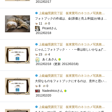
2012/02/17
上級編受講完了証 板東寛司のネコカメ写真教室パート2
フォトブックの作成は、金(原価と売上/利益)が絡まないだけで、一般的なビデオや写真集作成と全く同じですね。ターゲットユーザーの絞り込み�...
11
0
Picardさん
2012/02/18
上級編受講完了証 板東寛司のネコカメ写真教室パート2
にゃんこフォトブック・・・一冊は欲しいかなぁ(*´艸｀)お気に入りの猫写真をフォトブックにして記念に残せるのは良いですね♪テーマを決める...
23
4
あくあさん
(更新: 2012/02/18)
2012/02/18
上級編受講完了証 板東寛司のネコカメ写真教室パート2
大切なものをフォトブックにするのは、意外と思いつかないもので、確かに本のようなものは無くなり難く、見つけ易いものです。本の表紙が週�...
8
0
Nadeshicoさん
2012/02/20
上級編受講完了証 板東寛司のネコカメ写真教室パート2