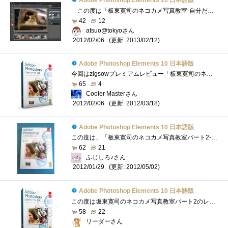
Adobe Photoshop Elements 10 日本語版
この度は「板東寛司のネコカメ写真教室-自分だけの写真集制作編」に選出いただきありがとうございます。 こちらでは、AdobePhotoshopElements10の�...
42
12
atsuo@tokyoさん
(更新: 2013/02/12)
2012/02/06
Adobe Photoshop Elements 10 日本語版
今回はzigsowプレミアムレビュー「板東寛司のネコカメ写真教室-自分だけの写真集制作編」のレビュアーに選出して頂き、マウスコンピューター「M...
65
4
Cooler Masterさん
(更新: 2012/03/18)
2012/02/06
Adobe Photoshop Elements 10 日本語版
この度は、「板東寛司のネコカメ写真教室パート2-自分だけの写真集制作編」のレビュアーに選出いただき、zigsow様及びインテル株式会社様、株式...
62
21
ふじしろ♪さん
(更新: 2012/05/02)
2012/01/29
Adobe Photoshop Elements 10 日本語版
この度は坂東寛司のネコカメ写真教室パート2のレビュアーに選出いただきzigsow様及びインテル株式会社様ほか関係各社様に厚く御礼申し上げます�...
58
22
リーダーさん