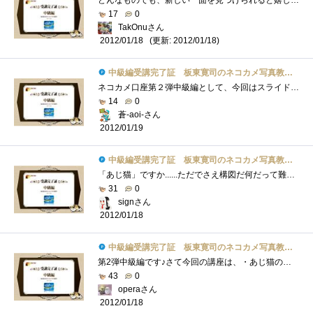
どんなものでも、新しい一面を見つけられると嬉しいもの。それが、好きなものならなおさら。恋人でも猫でもPCでも(笑)こんにちは、TakOnuです。�...
17
0
TakOnuさん
(更新: 2012/01/18)
2012/01/18
中級編受講完了証 板東寛司のネコカメ写真教室パート2
ネコカメ口座第２弾中級編として、今回はスライドショーまでを解説して頂いています。前回、初級編では物足りない感がありましたが、今回は�...
14
0
蒼-aoi-さん
2012/01/19
中級編受講完了証 板東寛司のネコカメ写真教室パート2
「あじ猫」ですか......ただでさえ構図だ何だって難しいのに、味わいのある写真なんてとれるカナ。「いつもと違うアングルや、撮影する時間や�...
31
0
signさん
2012/01/18
中級編受講完了証 板東寛司のネコカメ写真教室パート2
第2弾中級編です♪さて今回の講座は、・あじ猫の撮り方・モノクロの写真の加工方法・スライドショーの作り方がテーマです。まず、・あじ猫の�...
43
0
operaさん
2012/01/18