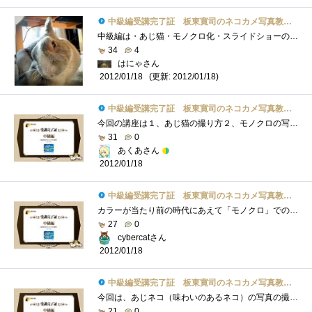
中級編受講完了証 板東寛司のネコカメ写真教室パート2
中級編は・あじ猫・モノクロ化・スライドショーの2点。●あじ猫猫はいろんな表情を見せる＆それが分かりやすい生き物なので、表情、アングル�...
34
4
はにゃさん
(更新: 2012/01/18)
2012/01/18
中級編受講完了証 板東寛司のネコカメ写真教室パート2
今回の講座は１、あじ猫の撮り方２、モノクロの写真の加工方法３、スライドショーの作り方いつもと違ったアングルで写真を撮るのもまた楽し�...
31
0
あくあさん
2012/01/18
中級編受講完了証 板東寛司のネコカメ写真教室パート2
カラーが当たり前の時代にあえて「モノクロ」での主張。家の中で撮ると確かに雑然としたカラーリングになるので、ネコを目立たせるにはこの�...
27
0
cybercatさん
2012/01/18
中級編受講完了証 板東寛司のネコカメ写真教室パート2
今回は、あじネコ（味わいのあるネコ）の写真の撮り方、モノクロ、スライドショーがテーマでしたが、またしてもスライドショー以外はLightroom�...
21
0