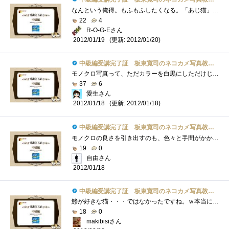
なんという俺得。もふもふしたくなる。「あじ猫」か…。猫飼ってない、猫カフェもないので無理だったなぁ(´ﾟ'ωﾟ`)ｼｮﾎﾞｰﾝというわ�...
22
4
R-O-G-Eさん
(更新: 2012/01/20)
2012/01/19
中級編受講完了証 板東寛司のネコカメ写真教室パート2
モノクロ写真って、ただカラーを白黒にしただけじゃなく、色々と調整してふわふわにしてるんですね。LightRoom3でモノクロ化してるけど・・・PSE1...
37
6
愛生さん
(更新: 2012/01/18)
2012/01/18
中級編受講完了証 板東寛司のネコカメ写真教室パート2
モノクロの良さを引き出すのも、色々と手間がかかるんだな～デジカメのモノクロモードで撮影した場合と比較して実施に仕上がりに差が出るの�...
19
0
自由さん
2012/01/18
中級編受講完了証 板東寛司のネコカメ写真教室パート2
鯵が好きな猫・・・ではなかったですね。ｗ本当に、いろいろな表情が見れて癒されます。＾＾モノクロの写真も、とってもいいですね！
18
0
makibisiさん