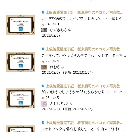
上級編受講完了証 板東寛司のネコカメ写真教室パート2
テーマを決めて、レイアウトも考えて・・・難しそうですが、うまくできた時の達成感は大きいと思いますね。
14
0
かずきちさん
2012/02/17
上級編受講完了証 板東寛司のネコカメ写真教室パート2
テーマって、やっぱり大事ですね。そして、テーマを決めたら、そのテーマから外れないように気を付けないとね・・・それに、ラフレイアウト�...
22
4
ねおさん
(更新: 2012/02/17)
2012/02/17
上級編受講完了証 板東寛司のネコカメ写真教室パート2
20pのほうでしょうかｗA6だからかなりミニブックですねｗネコさんの鼻だけ集めた写真集・・・は、マニアックすぎるかしらん。
25
5
ふじしろ♪さん
(更新: 2012/02/17)
2012/02/17
上級編受講完了証 板東寛司のネコカメ写真教室パート2
フォトブックは構成を考えないといけないですね。こればかりはセンスが必要ですね・・・楽しそうで、難しそう(笑)