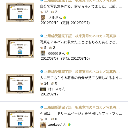
上級編受講完了証 板東寛司のネコカメ写真教室パート2
自分で写真集を作る、前から考えてました。以前、フリーペーパーの編集に携わっていたことがあり、出版に関して少々知識はあるものの、個人�...
13
2
メルさん
(更新: 2012/02/27)
2012/02/19
上級編受講完了証 板東寛司のネコカメ写真教室パート2
写真をアルバムに収めたことはもちろんあるけど、テーマとか何を伝えたいかとかまで考えたことがなかった。フォトブックっていう感じではな�...
5
2
gggggさん
(更新: 2012/03/10)
2012/03/07
上級編受講完了証 板東寛司のネコカメ写真教室パート2
人に見てもらう＆将来の自分が見ても楽しめるようなテーマってなかなか考え付かないのですが、こういうのは場数勝負のような気がするので、�...
24
0
はにゃさん
2012/02/17
上級編受講完了証 板東寛司のネコカメ写真教室パート2
今回は、「ドリームページ」を利用したフォトブック作成の方法でした。デジカメになってから気軽に写真が撮れて編集の自由度も大幅にアップ�...
10
0
zookeeさん