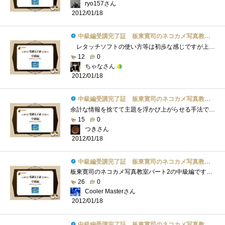
ryo157さん
2012/01/18
中級編受講完了証 板東寛司のネコカメ写真教室パート2
レタッチソフトの使い方等は初歩な感じですが上級になると凄い事になるのかなo(^o^)o猫がいっぱいで写真を見ながら読んでいくだけでもとても�...
12
0
ちゃなさん
2012/01/18
中級編受講完了証 板東寛司のネコカメ写真教室パート2
余計な情報を捨てて主題を浮かび上がらせる手法ですね。今回の教室では色を無くすことで猫を引き立ててます。いまいちなカラー画像もモノク�...
15
0
つきさん
2012/01/18
中級編受講完了証 板東寛司のネコカメ写真教室パート2
板東寛司のネコカメ写真教室パート2の中級編です！講座は以下の3点が主な内容。①あじ猫の撮り方②モノクロの写真の加工方法③スライドショー...
26
0
Cooler Masterさん
2012/01/18
中級編受講完了証 板東寛司のネコカメ写真教室パート2