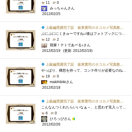
11
0
みっちゃんさん
2012/02/25
上級編受講完了証 板東寛司のネコカメ写真教室パート2
ぷにぷににくきゅーですね♫後はフォトブックについてですね！！今度うちのテトくんブック作りたいです(^^)
12
2
我輩！テトであーる♪さん
(更新: 2012/02/19)
2012/02/19
上級編受講完了証 板東寛司のネコカメ写真教室パート2
やっぱり、構想を持って、コンテ作りが必要なのね。。。勉強になります！
19
0
makihibikiさん
2012/02/18
上級編受講完了証 板東寛司のネコカメ写真教室パート2
こんなんつくれたらいいなぁ～、と思わず見入ってしまいましたｗ
6
0
ひろっぴさん
2012/02/26