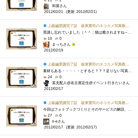
和屋さん
(更新: 2012/02/21)
2012/02/21
上級編受講完了証 板東寛司のネコカメ写真教室パート2
受講し忘れていました（＾＾；猫は癒されますね～♪私は家猫のニクキュウをプニプニするのが大好き★家猫もプニプニされていると、まったり�...
10
0
まっちさん
2012/02/19
上級編受講完了証 板東寛司のネコカメ写真教室パート2
素材もある・・・・・とすると？？？足りない写真を撮ることだ。ってことで、天気のいい日に大撮影会をしないといけないナ。はっ、まだ、レ�...
24
0
某支配人@名古屋定住@イベント行きたいさん
2012/02/17
上級編受講完了証 板東寛司のネコカメ写真教室パート2
今回はフォトブックづくりとそのサービスの解説、写真がそろってればわりと簡単に作れそうなので試してみたいですね。上級編の掲載と同時に�...
27
0
n-eさん
(更新: 2012/02/17)
2012/02/17