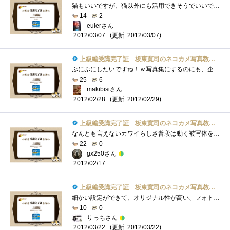
猫もいいですが、猫以外にも活用できそうでいいですね。というか所々に出てくる肉球が・・・あれだけ立体にしてほしい・・・ぷにぷにしたい�...
14
2
eulerさん
(更新: 2012/03/07)
2012/03/07
上級編受講完了証 板東寛司のネコカメ写真教室パート2
ぷにぷにしたいですね！ｗ写真集にするのにも、企画書を書いたりするのですね。いつか、子供の写真を使って写真集を作ってみたいですね。＾＾
25
6
makibisiさん
(更新: 2012/02/29)
2012/02/28
上級編受講完了証 板東寛司のネコカメ写真教室パート2
なんとも言えないカワイらしさ普段は動く被写体を撮らないため、動きのある動物写真は楽しそうだな～～！
22
0
gx250さん
2012/02/17
上級編受講完了証 板東寛司のネコカメ写真教室パート2
細かい設定ができて、オリジナル性が高い、フォトブックが作れそうです！！旅行の思い出作りとかよさそー
10
0
りっちさん
(更新: 2012/03/22)
2012/03/22