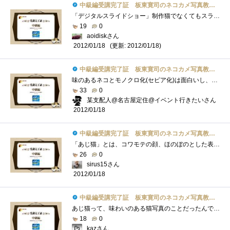
中級編受講完了証 板東寛司のネコカメ写真教室パート2
「デジタルスライドショー」制作猫でなくてもスライドショー楽しめますね。それを 猫でするとなると かなり楽しめるのは請け合い毎日、同�...
19
0
aoidiskさん
(更新: 2012/01/18)
2012/01/18
中級編受講完了証 板東寛司のネコカメ写真教室パート2
味のあるネコとモノクロ化(セピア化)は面白いし、センスも必要だなぁ～と漠然と見てました。今回はＰＳエレメンツ10の方で処理すると思ってた�...
33
0
某支配人@名古屋定住@イベント行きたいさん
2012/01/18
中級編受講完了証 板東寛司のネコカメ写真教室パート2
「あじ猫」とは、コワモテの顔、ほのぼのとした表情、ひょうきんな仕草など、可愛いだけでなく味わいのある猫写真とのこととあります。「あ�...
26
0
sirus15さん
2012/01/18
中級編受講完了証 板東寛司のネコカメ写真教室パート2
あじ猫って、味わいのある猫写真のことだったんですね。勝手に鯵をくわえた猫を想像してました。（笑）モノクロ写真って面白いですよねー。�...
18
0
kazさん