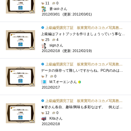
11
0
蒼-aoi-さん
(更新: 2012/03/01)
2012/03/01
上級編受講完了証 板東寛司のネコカメ写真教室パート2
上級編はフォトブックを作りましょうっていう事なんですネ。私、今まで写真を撮ってもたまに印刷くらいはしますけど、フォトブックを作ろう�...
25
4
signさん
(更新: 2012/02/19)
2012/02/18
上級編受講完了証 板東寛司のネコカメ写真教室パート2
データの保存って難しいですからね。PC内のみは論外ですが、DVD等に焼いた程度では数年で消えたりします。SDカードなんかに入れたまま保存する�...
7
0
M.T.オーエンさん
2012/02/17
上級編受講完了証 板東寛司のネコカメ写真教室パート2
★皆さん各自、趣味/興味も多彩なはず、 例えば星座、ペット、城などの歴史的建造物、アンティーク、 各種スポーツ、旅行の思い出、レシピ�...
12
0
Kitaさん
2012/02/18