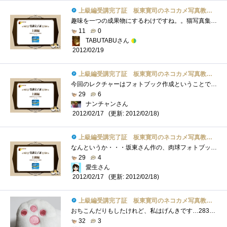
上級編受講完了証 板東寛司のネコカメ写真教室パート2
趣味を一つの成果物にするわけですね。。猫写真集。猫好きにはたまりません。
11
0
TABUTABUさん
2012/02/19
上級編受講完了証 板東寛司のネコカメ写真教室パート2
今回のレクチャーはフォトブック作成ということでためにはなったが､は長過ぎ(^^ゞ
29
6
ナンチャンさん
(更新: 2012/02/18)
2012/02/17
上級編受講完了証 板東寛司のネコカメ写真教室パート2
なんというか・・・坂東さん作の、肉球フォトブックが欲しい！
29
4
愛生さん
(更新: 2012/02/18)
2012/02/17
上級編受講完了証 板東寛司のネコカメ写真教室パート2
おちこんだりもしたけれど、私はげんきです…283個目。
32
3