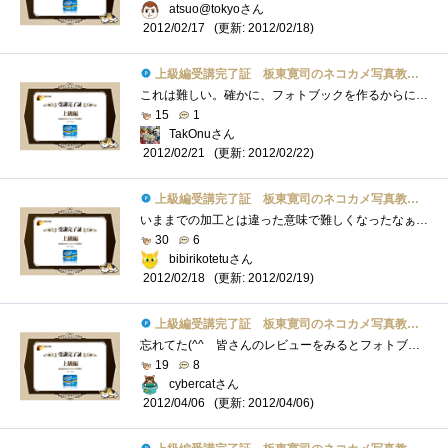
atsuo@tokyoさん
(更新: 2012/02/18)
2012/02/17
上級編受講完了証 板東寛司のネコカメ写真教室パート2
これは難しい。確かに、フォトブックを作るからにはテーマがいる。しかしこういうのって、例もそうだけど、今まで撮った写真からテーマを決�...
15
1
TakOnuさん
(更新: 2012/02/22)
2012/02/21
上級編受講完了証 板東寛司のネコカメ写真教室パート2
いままでの加工とは違った意味で難しくなったなぁラフかぁ・・・・仕事で一杯書いてるよwwwでもこれって色々な応用ができるかなぁと読みなが�...
30
6
bibirikotetuさん
(更新: 2012/02/19)
2012/02/18
上級編受講完了証 板東寛司のネコカメ写真教室パート2
忘れてた(^^ゞ皆さんのレビューをみるとフォトブックを創れるのは記念にはなるね。でもまず写真が程度上手くないとね。あと動くもの対象だと�...
19
8
cybercatさん
(更新: 2012/04/06)
2012/04/06