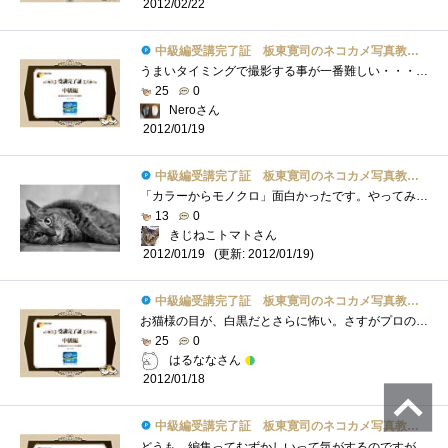
2012/02/22
中級編受講完了証 板東寛司のネコカメ写真教室パート2
うまいタイミングで撮影する事が一番難しい・・・＞＜お金を気にせず撮影できるデジカメ時代より前は大変だったろうな・・・。
25
0
Neroさん
2012/01/19
中級編受講完了証 板東寛司のネコカメ写真教室パート2
「カラーからモノクロ」面白かったです。やってみたい。「スライドの再生時間は3秒前後・枚数は10枚から30枚程度」こういう具体的なアドバイス...
13
0
きじねこトマトさん
(更新: 2012/01/19)
2012/01/19
中級編受講完了証 板東寛司のネコカメ写真教室パート2
お猫様の目が、白黒だとさらに怖い。さすがプロの写真です。（白黒は非常に冷たいイメージ）最後のにこやかな（眠そうな）目は、好きです。
25
0
はるななさん
2012/01/18
中級編受講完了証 板東寛司のネコカメ写真教室パート2
どうも、編集ってむずかしいって気がするのですがスライドショー！作ってみたいです。この手のレビューは、個人的にはもうちょい時間がほし�...