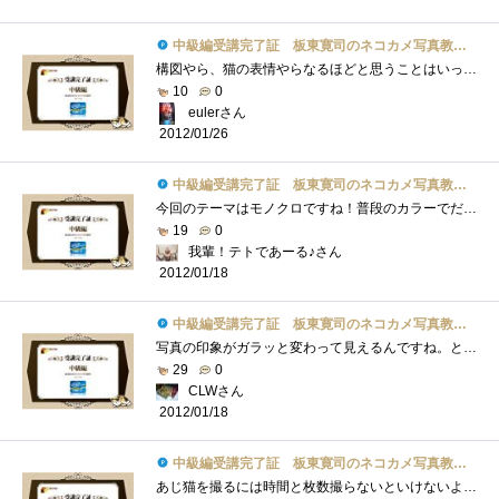
中級編受講完了証 板東寛司のネコカメ写真教室パート2
構図やら、猫の表情やらなるほどと思うことはいっぱいです。さらにモノクロなんてへたっぴ～な私が作ったら味気も何もない仕上がりになりそ�...
10
0
eulerさん
2012/01/26
中級編受講完了証 板東寛司のネコカメ写真教室パート2
今回のテーマはモノクロですね！普段のカラーでだせない味わいがあって素敵です♪ネコさんかわいい！！！ちなみに今回の画像はたまたま通り�...
19
0
我輩！テトであーる♪さん
2012/01/18
中級編受講完了証 板東寛司のネコカメ写真教室パート2
写真の印象がガラッと変わって見えるんですね。とても良いと感じました。同じことを、風景や人物で試してみるのも良いかもしれませんね。私�...
29
0
CLWさん
2012/01/18
中級編受講完了証 板東寛司のネコカメ写真教室パート2
あじ猫を撮るには時間と枚数撮らないといけないような感じですね。モノクロ写真は絵画的でいいですね。カラーが当たり前の今では逆に新鮮に�...