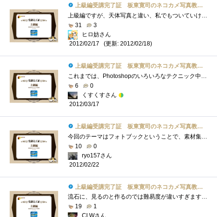
上級編受講完了証 板東寛司のネコカメ写真教室パート2
上級編ですが、天体写真と違い、私でもついていけそうです。肉球可愛いですね。私は、ネコ繋がりでこれとか、肉球マウスパッドネコ耳イヤホ�...
31
3
ヒロ妨さん
(更新: 2012/02/18)
2012/02/17
上級編受講完了証 板東寛司のネコカメ写真教室パート2
これまでは、Photoshopのいろいろなテクニック中心でしたが、今回のフォトブックなら敷居も高くなく挑戦してみても良さそうな内容だったと思い�...
6
0
くすくすさん
2012/03/17
上級編受講完了証 板東寛司のネコカメ写真教室パート2
今回のテーマはフォトブックということで、素材集めから編集など結構な手間がかかってますね。でも、手間がかかってもペットのフォトブック�...
10
0
ryo157さん
2012/02/22
上級編受講完了証 板東寛司のネコカメ写真教室パート2
流石に、見るのと作るのでは難易度が違いすぎますね。(笑)それでも、猫以外でも使えそうなので、Webとか参考になりました。・・・よかったよか...
19
1
CLWさん