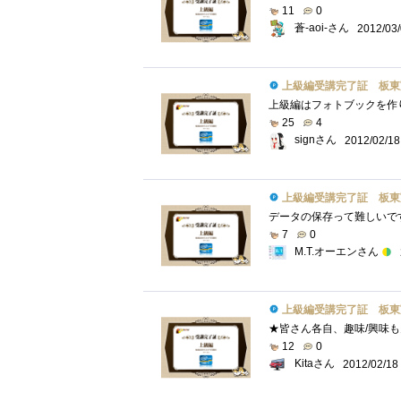
11
0
蒼-aoi-さん
2012/03
上級編受講完了証 板東
25
4
signさん
2012/02/18
上級編受講完了証 板東
7
0
M.T.オーエンさん
上級編受講完了証 板東
12
0
Kitaさん
2012/02/18