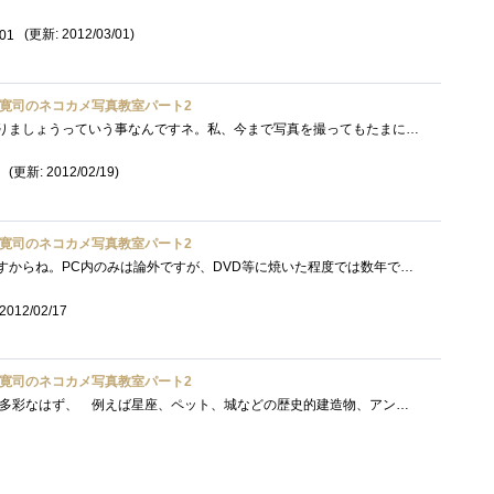
(更新: 2012/03/01)
/01
寛司のネコカメ写真教室パート2
上級編はフォトブックを作りましょうっていう事なんですネ。私、今まで写真を撮ってもたまに印刷くらいはしますけど、フォトブックを作ろう�...
(更新: 2012/02/19)
寛司のネコカメ写真教室パート2
データの保存って難しいですからね。PC内のみは論外ですが、DVD等に焼いた程度では数年で消えたりします。SDカードなんかに入れたまま保存する�...
2012/02/17
寛司のネコカメ写真教室パート2
★皆さん各自、趣味/興味も多彩なはず、 例えば星座、ペット、城などの歴史的建造物、アンティーク、 各種スポーツ、旅行の思い出、レシピ�...