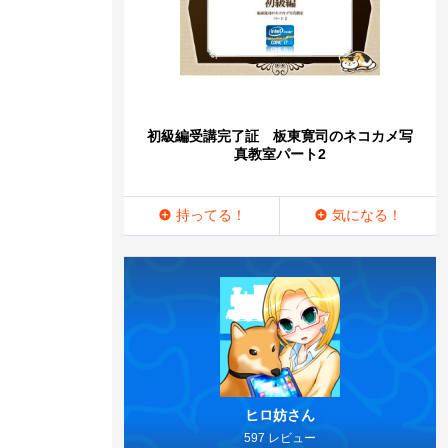
初級編受講完了証 板東寛司のネコカメ写
真教室パート2
持ってる！
気になる！
ヒロ妨さん
597 レビュー