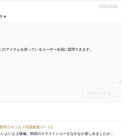
2011/12/31
かｗ
このアイテムを持っているユーザー全員に質問できます。
コメントする
寛司のネコカメ写真教室パート2
ネコカメ写真教室パート2もいよいよ上級編。前回のスライドショーもなかなか楽しみましたが、今回はフォトブックということで「物」としてで�...