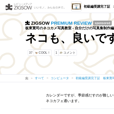
初級編受講完了証 板東寛司のネ
ZIGSOW
PREMIUM REVIEW
sponsored
板東寛司のネコカメ写真教室 - 自分だけの写真集制作編
ネコも、良いで
37
COOL！
1
コメント
すべて
コンピュータ
初級編受講完了証 板東寛
カレンダーですが、季節感だすのが難しい
ネコカフェ通います。