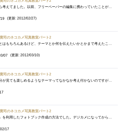
寛司のネコカメ写真教室パート2
自分で写真集を作る、前から考えてました。以前、フリーペーパーの編集に携わっていたことがあり、出版に関して少々知識はあるものの、個人�...
(更新: 2012/02/27)
/19
寛司のネコカメ写真教室パート2
写真をアルバムに収めたことはもちろんあるけど、テーマとか何を伝えたいかとかまで考えたことがなかった。フォトブックっていう感じではな�...
(更新: 2012/03/10)
03/07
寛司のネコカメ写真教室パート2
人に見てもらう＆将来の自分が見ても楽しめるようなテーマってなかなか考え付かないのですが、こういうのは場数勝負のような気がするので、�...
17
寛司のネコカメ写真教室パート2
今回は、「ドリームページ」を利用したフォトブック作成の方法でした。デジカメになってから気軽に写真が撮れて編集の自由度も大幅にアップ�...
02/17