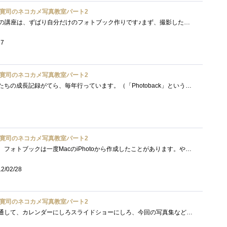
寛司のネコカメ写真教室パート2
第2弾上級編です♪さて今回の講座は、ずばり自分だけのフォトブック作りです♪まず、撮影した写真からお気に入りの写真を選びレイアウトなど�...
17
寛司のネコカメ写真教室パート2
フォトブックの作成は、娘たちの成長記録がてら、毎年行っています。（「Photoback」というサービスを使っています。フォトブック作成サービス�...
寛司のネコカメ写真教室パート2
上級編の受講完了しました。フォトブックは一度MacのiPhotoから作成したことがあります。やっぱり形として残るのは良いですよね。問題はそれな�...
2/02/28
寛司のネコカメ写真教室パート2
ネコカメ写真教室の全般を通して、カレンダーにしろスライドショーにしろ、今回の写真集などは特に撮影時からテーマを決めて撮ることが重要�...