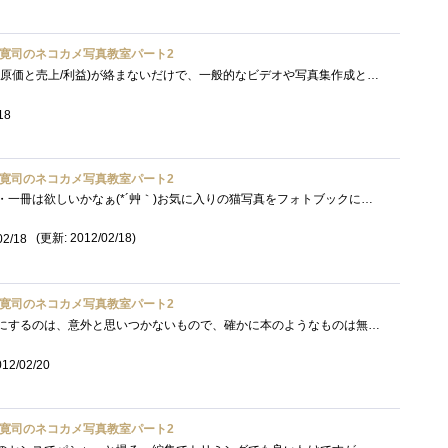
寛司のネコカメ写真教室パート2
フォトブックの作成は、金(原価と売上/利益)が絡まないだけで、一般的なビデオや写真集作成と全く同じですね。ターゲットユーザーの絞り込み�...
18
寛司のネコカメ写真教室パート2
にゃんこフォトブック・・・一冊は欲しいかなぁ(*´艸｀)お気に入りの猫写真をフォトブックにして記念に残せるのは良いですね♪テーマを決める...
(更新: 2012/02/18)
02/18
寛司のネコカメ写真教室パート2
大切なものをフォトブックにするのは、意外と思いつかないもので、確かに本のようなものは無くなり難く、見つけ易いものです。本の表紙が週�...
012/02/20
寛司のネコカメ写真教室パート2