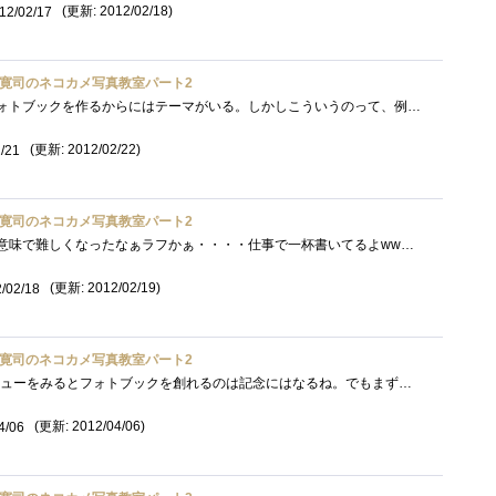
(更新: 2012/02/18)
12/02/17
寛司のネコカメ写真教室パート2
これは難しい。確かに、フォトブックを作るからにはテーマがいる。しかしこういうのって、例もそうだけど、今まで撮った写真からテーマを決�...
(更新: 2012/02/22)
/21
寛司のネコカメ写真教室パート2
いままでの加工とは違った意味で難しくなったなぁラフかぁ・・・・仕事で一杯書いてるよwwwでもこれって色々な応用ができるかなぁと読みなが�...
(更新: 2012/02/19)
/02/18
寛司のネコカメ写真教室パート2
忘れてた(^^ゞ皆さんのレビューをみるとフォトブックを創れるのは記念にはなるね。でもまず写真が程度上手くないとね。あと動くもの対象だと�...
(更新: 2012/04/06)
4/06