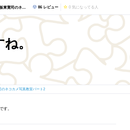
86 レビュー
0
気になってる人
コカメ写真教室パート2
すね。
司のネコカメ写真教室パート2
です。