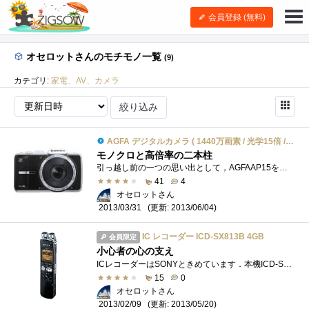
会員登録 (無料)
オセロットさんのモチモノ一覧
(9)
カテゴリ:
家電、AV、カメラ
絞り込み
AGFA デジタルカメラ ( 1440万画素 / 光学15倍 / ブラック ) AP15BK
モノクロと高倍率の二本柱
引っ越し前の一つの思い出として，AGFAAP15を片手に下宿周辺や大学キャンパスを散策しました．原則的に自動モードで撮影し，コンクリートの質感...
41
4
オセロットさん
(更新: 2013/06/04)
2013/03/31
IC レコーダー ICD-SX813B 4GB
会員限定
小心者の心の支え
ICレコーダーはSONYときめています．本機ICD-SX813は ICD-SX88の後継機のひとつ．ボスはゆっくりと話してくれるので問題ないのですが，専門用語に戸�...
15
0
オセロットさん
(更新: 2013/05/20)
2013/02/09