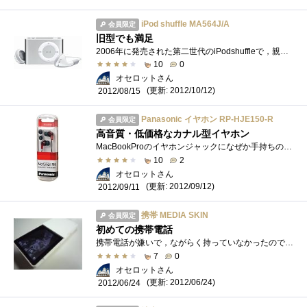
iPod shuffle MA564J/A
会員限定
旧型でも満足
2006年に発売された第二世代のiPodshuffleで，親戚からのもらい物．iTunesとの連携はスムーズですし，サイズも小さく便利です．機能が限界まで削ぎ�...
10
0
オセロットさん
(更新: 2012/10/12)
2012/08/15
Panasonic イヤホン RP-HJE150-R
会員限定
高音質・低価格なカナル型イヤホン
MacBookProのイヤホンジャックになぜか手持ちのイヤホンがのきなみ挿さらず，困っていました．でも，たまたま帰省した弟のイヤホンRP-HJE150を試し�...
10
2
オセロットさん
(更新: 2012/09/12)
2012/09/11
携帯 MEDIA SKIN
会員限定
初めての携帯電話
携帯電話が嫌いで，ながらく持っていなかったのですが，周りに不便だと言われて，契約しました．選んだのは，MEDIASKINと名づけられた携帯電話�...
7
0
オセロットさん
(更新: 2012/06/24)
2012/06/24