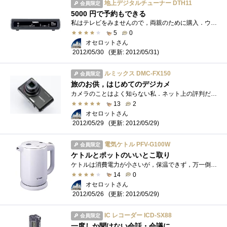
地上デジタルチューナー DTH11
会員限定
5000 円で予約もできる
私はテレビをみませんので，両親のために購入．ウェブサイトをめぐり，たいへん評価の高いUnidenDTH11を選びました．利点は以下に集約されます．...
5
0
オセロットさん
(更新: 2012/05/31)
2012/05/30
ルミックス DMC-FX150
会員限定
旅のお供，はじめてのデジカメ
カメラのことはよく知らない私．ネット上の評判だけを頼りにLUMIXDMC-FX150を購入しました．有効画素数は1,470万画素．宝の持ち腐れと思えるほど機�...
13
2
オセロットさん
(更新: 2012/05/29)
2012/05/29
電気ケトル PFV-G100W
会員限定
ケトルとポットのいいとこ取り
ケトルは消費電力が小さいが，保温できず，万一倒すとこぼれてしまう．ポットは保温でき，湯こぼれしないが，電力が大きい（年間1万円をこえ�...
14
0
オセロットさん
(更新: 2012/05/29)
2012/05/26
IC レコーダー ICD-SX88
会員限定
一度しか聞けない会話・会議に