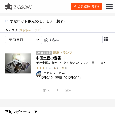
会員登録 (無料)
オセロットさんのモチモノ一覧
(1)
カテゴリ:
おもちゃ、ホビー
絞り込み
蘇州 トランプ
会員限定
中国土産の定番
弟が中国の蘇州で，切り絵といっしょに買ってきたトランプです．路上の物売りから数十円で買ったもので，一枚一枚に蘇州の異なる風景写真，�...
8
0
オセロットさん
(更新: 2012/10/11)
2012/10/10
1
前へ
次へ
平均レビュースコア