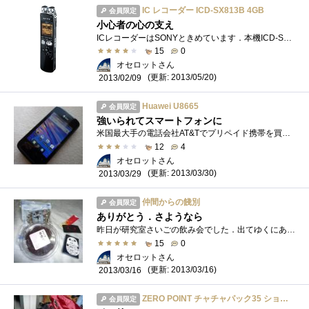
IC レコーダー ICD-SX813B 4GB
会員限定
小心者の心の支え
ICレコーダーはSONYときめています．本機ICD-SX813は ICD-SX88の後継機のひとつ．ボスはゆっくりと話してくれるので問題ないのですが，専門用語に戸�...
15
0
オセロットさん
(更新: 2013/05/20)
2013/02/09
Huawei U8665
会員限定
強いられてスマートフォンに
米国最大手の電話会社AT&Tでプリペイド携帯を買いました．米国で携帯電話の契約をするには，社会保障番号など渡米直後の外国人がもっていな...
12
4
オセロットさん
(更新: 2013/03/30)
2013/03/29
仲間からの餞別
会員限定
ありがとう．さようなら
昨日が研究室さいごの飲み会でした．出てゆくにあたり，いろんな人から餞別をいただきました．「アメリカで困らないための本」はいろいろな�...
15
0
オセロットさん
(更新: 2013/03/16)
2013/03/16
ZERO POINT チャチャパック35 ショート
会員限定