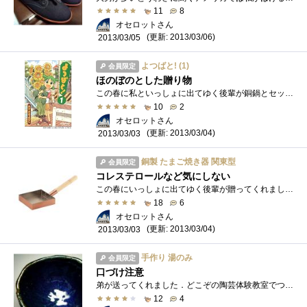
11
8
オセロットさん
(更新: 2013/03/06)
2013/03/05
よつばと! (1)
会員限定
ほのぼのとした贈り物
この春に私といっしょに出てゆく後輩が銅鍋とセットで贈ってくれました．私は漫画をほとんど読まないのですが，この漫画の「にどとくんな！�...
10
2
オセロットさん
(更新: 2013/03/04)
2013/03/03
銅製 たまご焼き器 関東型
会員限定
コレステロールなど気にしない
この春にいっしょに出てゆく後輩が贈ってくれました．追いコンを開いて，皆から集めたお金で出てゆく人たちへ小さなプレゼントを贈るという�...
18
6
オセロットさん
(更新: 2013/03/04)
2013/03/03
手作り 湯のみ
会員限定
口づけ注意
弟が送ってくれました．どこぞの陶芸体験教室でつくってきたとのこと．湯のみのフチに動物がしがみついています．弟いわくゴリラだそうです�...
12
4