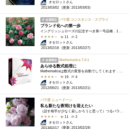
オセロットさん
(更新: 2013/03/03)
2013/03/02
バラ苗 コンスタンス・スプライ
会員限定
ブランド化への第一歩
イングリッシュローズの記念すべき第一号品種．1961年の作出です．初期の品種だけに四季咲き性を獲得できていませんが，ソフトピンクの大きな�...
11
2
オセロットさん
(更新: 2013/02/27)
2013/02/18
Mathematica 7.0.1
会員限定
あらゆる数式処理に
Mathematicaは数式の変形を自動でしてくれます．たとえば「この式を微分しなさい」と命令すれば，即座に微分してくれます．ちなみに写真では四回...
19
4
オセロットさん
(更新: 2013/02/21)
2012/06/21
バラ苗 ニュードーン
私も新たな夜明けを迎えたい
（話す相手が少なく寂しかろうと思って）つるバラを実家に植えてゆくことにしました．つるバラは他より成長力が旺盛なので，こころが休まる�...
11
2
オセロットさん
(更新: 2013/02/19)
2013/02/17