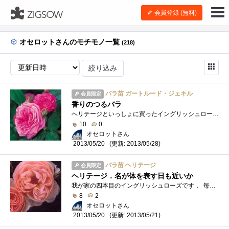
会員登録 (無料)
オセロットさんのモチモノ一覧
(218)
絞り込み
バラ苗 ガートルード・ジェキル
会員限定
香りのつるバラ
ヘリテージといっしょに買ったイングリッシュローズです．ふり返ってみて，ことにバラ選びにかぎっては我ながらブランド志向が強いように感�...
10
0
オセロットさん
(更新: 2013/05/28)
2013/05/20
バラ苗 ヘリテージ
会員限定
ヘリテージ．名が体を表す日も近いか
我が家の四本目のイングリッシュローズです． 毎年膨大な数の品種がうまれ，一時流行っても消えてゆくバラがほとんどのなかで，30年も昔に�...
8
2
オセロットさん
(更新: 2013/05/21)
2013/05/20