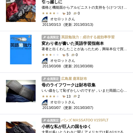
引っ越しに
価格と機能面からアルピニストの支持をうけつづけるザック・ブランドZEROPOINTの旧製品．そう，私はこれから研究留学という険しい山をはいのぼ�...
10
0
オセロットさん
(更新: 2013/03/13)
2013/03/13
英語勉強力：成功する超効率学習
会員限定
変わり者が書いた英語学習指南本
著者と出くわしたことがあったため，興味本位で買ってみました．著者は（私の記憶が正しければ）数学，化学，物理と専門分野を転々とかえて�...
5
0
オセロットさん
(更新: 2013/03/08)
2013/03/08
広島屋 鹿革財布
会員限定
母のライフワークは財布収集
いい歳をして恥ずかしいのですが，いまだ両親に心配をかけており，新しいポジションがみつかったときには両親ともに喜んでくれました．「こ�...
13
2
オセロットさん
(更新: 2013/03/07)
2013/03/07
バンズ MASSATOO V155FLT
会員限定
小柄な私が巨人の国をゆく
大男が多いとうわさに聞くアメリカでは私がはける靴など存在しないと脅されて買ってきました．あちらではみんな，バケツのような靴を履くら�...