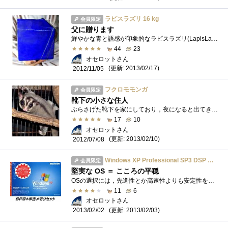
ラピスラズリ 16 kg
会員限定
父に贈ります
鮮やかな青と語感が印象的なラピスラズリ(LapisLazuli) は，アフガニスタンの代表的な鉱石です．フェルメール・ブルーはラピスラズリの粉の色Court...
44
23
オセロットさん
(更新: 2013/02/17)
2012/11/05
フクロモモンガ
会員限定
靴下の小さな住人
ぶらさげた靴下を家にしており，夜になると出てきます．滑空するための膜にくわえて，手足と尾が発達しており，カゴに器用につかまります． ...
17
10
オセロットさん
(更新: 2013/02/10)
2012/07/08
Windows XP Professional SP3 DSP 版 + 中古メモリセット
会員限定
堅実な OS ＝ こころの平穏
OSの選択には，先進性とか高速性よりも安定性を重視します．サポート切れも間近でいくぶん古びてはいても，XPの安心感はなにものにも代え難い�...
11
6
オセロットさん
(更新: 2013/02/03)
2013/02/02