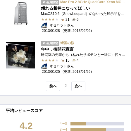
Mac Pro 2.8GHz Quad Core Xeon MC560J/A
会員限定
頼れる相棒になってほしい
MacOS10.6（SnowLeopard）のはいった展示品を買いました．Appleにはめずらしく MacProは整備性・拡張性の高さが売りで，製品寿命の長さも魅力．特に私�...
21
6
オセロットさん
(更新: 2013/02/02)
2013/01/28
靖国の桜
会員限定
年中，桜開花宣言
研究室の先輩から（枯れたサボテンと一緒に）代々うけつがれてきた代物．枯れたサボテンには水をやったらいいのか見るたびに悩みますが，こ�...
15
4
オセロットさん
(更新: 2013/01/26)
2013/01/25
2
前へ
次へ
平均レビュースコア
4.2
4〜5
3〜4