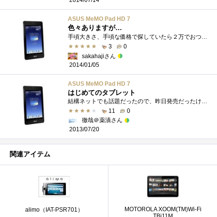
2014/07/14
ASUS MeMO Pad HD 7
色々ありますが…
手頃大きさ、手頃な価格で探していたら２万でおつりがくるタブレットが！しかもクワッドコアで動きもサクサク！店頭で見て気になり、2度目に�...
3
0
sakahajiさん
2014/01/05
ASUS MeMO Pad HD 7
はじめてのタブレット
結構ネットでも話題だったので、昨日発売だったけどもうIYHerに刈られてるかな？と思ったら、 「ｻﾞｲｺﾏﾀﾞｱﾘﾏｽ」との店員の悪魔のさ...
11
0
徹哉＠薬漬さん
2013/07/20
関連アイテム
MOTOROLA XOOM(TM)Wi-Fi
alimo（IAT-PSR701）
TBi11M