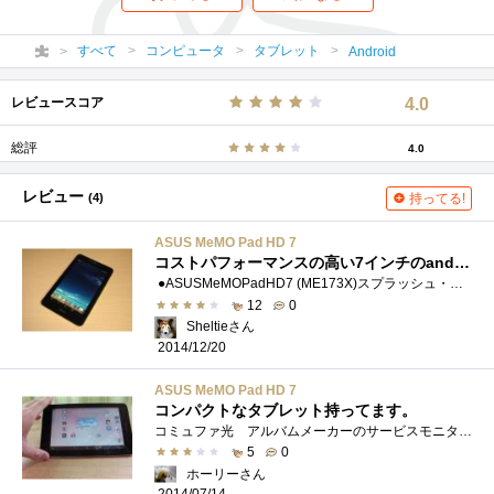
すべて
コンピュータ
タブレット
Android
レビュースコア
4.0
総評
4.0
レビュー
(4)
持ってる!
ASUS MeMO Pad HD 7
コストパフォーマンスの高い7インチのandroidタブレット
●ASUSMeMOPadHD7 (ME173X)スプラッシュ・レモン（グリーン）Android4.2.1を採用した7インチandroidタブレットです。2013年夏の製品です。 カラーバリエ�...
12
0
Sheltieさん
2014/12/20
ASUS MeMO Pad HD 7
コンパクトなタブレット持ってます。
コミュファ光 アルバムメーカーのサービスモニターに当選しました。ご覧の様に小型軽量のタブレットです。実はタブレットには興味が無くて�...
5
0
ホーリーさん