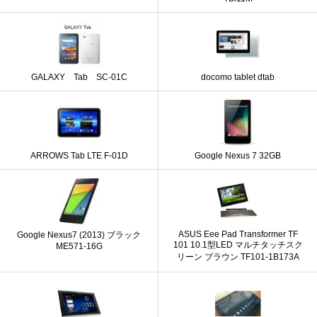
GALAXY Tab SC-01C
docomo tablet dtab
ARROWS Tab LTE F-01D
Google Nexus 7 32GB
ASUS Eee Pad Transformer TF
Google Nexus7 (2013) ブラック
101 10.1型LED マルチタッチスク
ME571-16G
リーン ブラウン TF101-1B173A