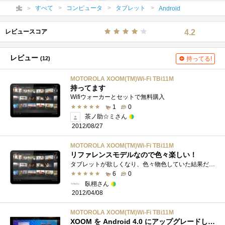
すべて
コンピュータ
タブレット
Android
レビュースコア
4.2
レビュー
(12)
持ってる!
MOTOROLA XOOM(TM)Wi-Fi TBi11M
持ってます
Wifiウォーカーとセットで無料購入
1
0
茶ノ助☆ミさん
2012/08/27
MOTOROLA XOOM(TM)Wi-Fi TBi11M
リファレンスモデルなので色々楽しい！
タブレットが欲しくなり、色々物色していた結果だいぶ安くなっていたこれを購入しました！リファレンスモデルなので更新も早いしいち早くICS�...
6
0
臥栩さん
2012/04/08
MOTOROLA XOOM(TM)Wi-Fi TBi11M
XOOM を Android 4.0 にアップグレードしました。