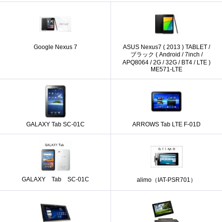
Google Nexus 7
ASUS Nexus7 ( 2013 ) TABLET /
ブラック ( Android / 7inch /
APQ8064 / 2G / 32G / BT4 / LTE )
ME571-LTE
GALAXY Tab SC-01C
ARROWS Tab LTE F-01D
GALAXY Tab SC-01C
alimo（IAT-PSR701）