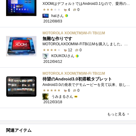
XOOMはデフォルトではAndroid3.1なので、愛用のブラクザChromeが使えません。OSアップデート後にFlashが使用できなくなることがあるようですが、ブッ�...
4
0
halさん
2012/08/03
MOTOROLA XOOM(TM)Wi-Fi TBi11M
無難な作りです
MOTOROLAXOOMWi-FiTBi11Mを購入しました。可もなく不可もなく無難な作りになってます。3Gには対応してなく、Wi-Fi専用です。良い点・HD動画が変換無しで...
12
0
KOUKOUさん
2012/04/12
MOTOROLA XOOM(TM)Wi-Fi TBi11M
待望のAndroid3.0初搭載タブレット
Android3.0の発表でデモムービーを見て以来、欲しくてたまらず発売後すぐに飛びつきました。現在も毎日仕事に趣味にと活躍してくれています。今�...
6
0
うみまるさん
2012/03/18
もっと見る
関連アイテム