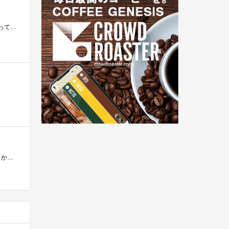
今さらですが。一世代前になりますが、安くなったので思い切って購入。1万7000円弱なり。 東芝の24nmのNANDを使っています。コントローラはMarvell...
--更新履歴--2012/03/18再計測追記2012/07/16FW1.04再計測追記------------PLEXTORブランドのSSD・・・悲しい思い出しかありませんorzPLEXTORブランド第1弾のSSD購�...