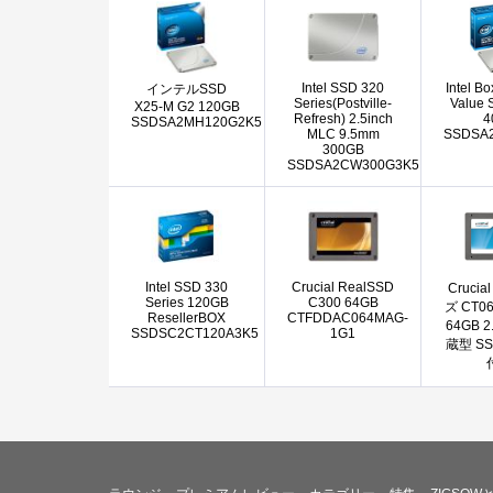
Intel SSD 320
Intel B
インテルSSD
Series(Postville-
Value 
X25-M G2 120GB
Refresh) 2.5inch
4
SSDSA2MH120G2K5
MLC 9.5mm
SSDSA
300GB
SSDSA2CW300G3K5
Intel SSD 330
Crucial RealSSD
Cruci
Series 120GB
C300 64GB
ズ CT0
ResellerBOX
CTFDDAC064MAG-
64GB 
SSDSC2CT120A3K5
1G1
蔵型 S