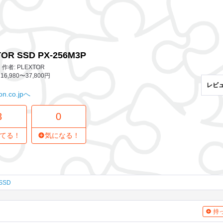
3 レビュー
0
気になってる人
-256M3P
OR SSD PX-256M3P
者: PLEXTOR
16,980〜37,800円
レビ
n.co.jpへ
3
0
てる！
気になる！
SSD
持っ