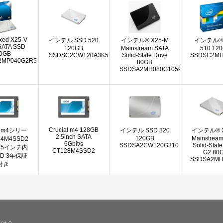
oxed X25-V
インテル SSD 520
インテル® X25-M
インテル® 
SATA SSD
120GB
Mainstream SATA
510 12
0GB
SSDSC2CW120A3K5
Solid-State Drive
SSDSC2MH
2MP040G2R5
80GB
SSDSA2MH080G105901460
Crucial m4 128GB
al m4シリー
インテル SSD 320
インテル® X
2.5inch SATA
120GB
Mainstrea
64M4SSD2
6Gbit/s
SSDSA2CW120G310
Solid-State
2.5インチ内
CT128M4SSD2
G2 80
SD 3年保証
SSDSA2MH
付き