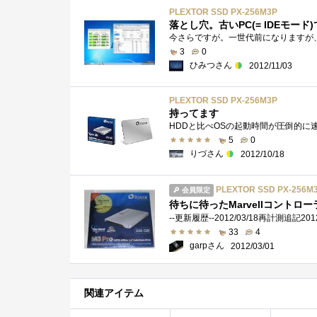
PLEXTOR SSD PX-256M3P
落とし穴。古いPC(= IDEモー
3
0
ひみつさん
2012/11/03
PLEXTOR SSD PX-256M3P
持ってます
HDDと比べOSの起動時間が圧倒的に
5
0
りづさん
2012/10/18
PLEXTOR SSD PX-256M
会員限定
待ちに待ったMarvellコントロー
33
4
garpさん
2012/03/01
関連アイテム