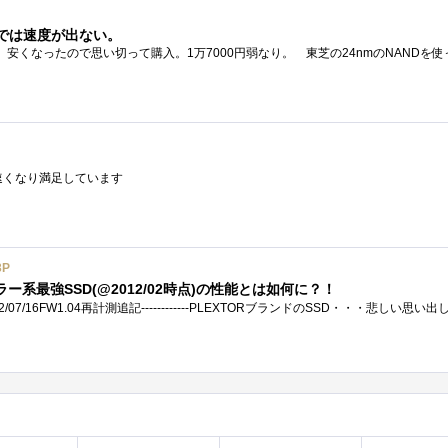
ド)では速度が出ない。
速くなり満足しています
3P
ラー系最強SSD(@2012/02時点)の性能とは如何に？！