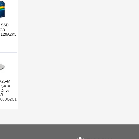
SSD
0GB
120A2K5
25-M
m SATA
 Drive
GB
080G2C1