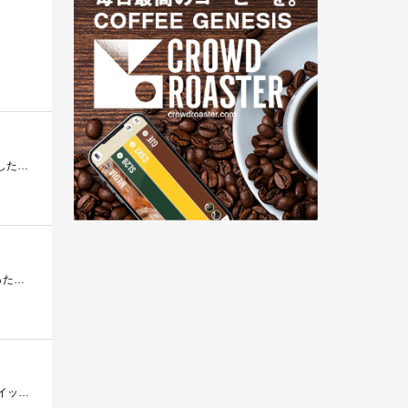
近くのPCショップで8500で販売していて安くできる?と聞いたら7350円までまけてくれました(^^)予備用として購入しましたが最近パーツが余っていた�...
コストパフォーマンスに優れた80Plusシルバー電源PentiumE6800をOC運用、GTX560Tiを導入ということで、余裕を持った容量と安価な価格を両立しているこ�...
以前夜遅くなったので会社での処理をあきらめ、翌日の出張資料まとめの残務を持ち帰ったとき、家のメインPCの電源スイッチを入れてもピクリと...