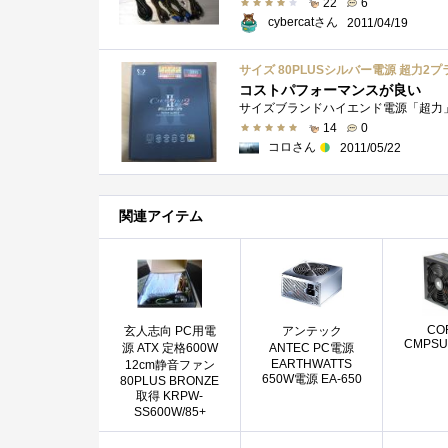
22
6
cybercatさん
2011/04/19
サイズ 80PLUSシルバー電源 超力2プライ
コストパフォーマンスが良い
14
0
コロさん
2011/05/22
関連アイテム
CO
玄人志向 PC用電
アンテック
CMPSU
源 ATX 定格600W
ANTEC PC電源
EARTHWATTS
12cm静音ファン
650W電源 EA-650
80PLUS BRONZE
取得 KRPW-
SS600W/85+