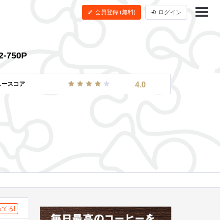
会員登録 (無料)
ログイン
-750P
ュースコア
4.0
てる!