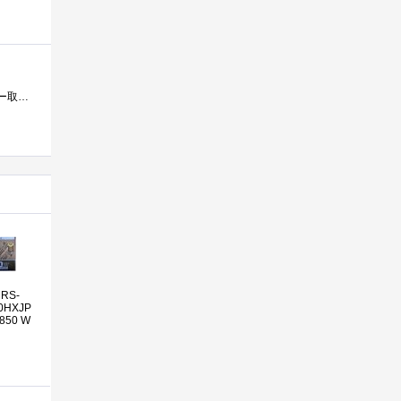
サイズブランドハイエンド電源「超力」シリーズ2代目プラグインケーブル（ケーブル着脱対応）モデル。80PLUSシルバー取得でオリジナルの長寿命1...
CRS-
0HXJP
 850 W