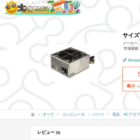
サイズ 80PLUSシルバー電源 超力2プライグ
サイズ 
メーカー、
市場価格: 
Amazo
持っ
すべて
コンピュータ
パーツ
電源、ACアダ
レビュー
(5)