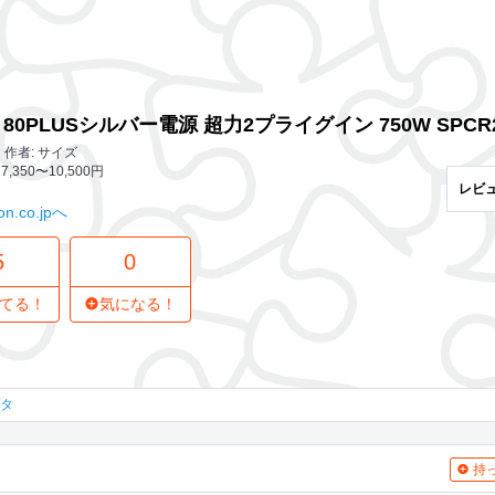
5 レビュー
0
気になってる人
イン 750W SPCR2-750P
80PLUSシルバー電源 超力2プライグイン 750W SPCR2
作者: サイズ
7,350〜10,500円
レビ
n.co.jpへ
5
0
てる！
気になる！
プタ
持っ