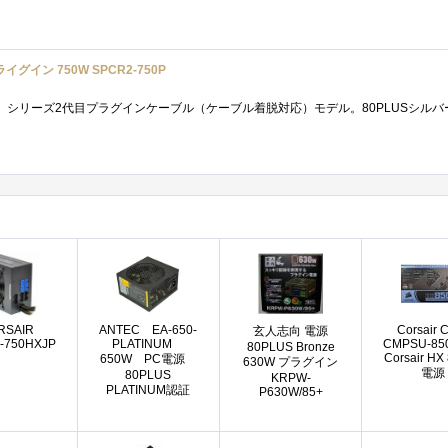
グイン 750W SPCR2-750P
RSAIR
ANTEC EA-650-
Corsair 
玄人志向 電源
-750HXJP
PLATINUM
CMPSU-85
80PLUS Bronze
Corsair HX
650W PC電源
630W プラグイン
電源
80PLUS
KRPW-
PLATINUM認証
P630W/85+