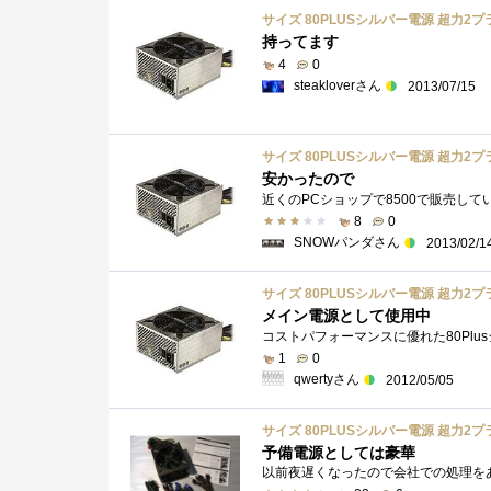
サイズ 80PLUSシルバー電源 超力2プライ
持ってます
4
0
steakloverさん
2013/07/15
サイズ 80PLUSシルバー電源 超力2プライ
安かったので
8
0
SNOWパンダさん
2013/02/1
サイズ 80PLUSシルバー電源 超力2プライ
メイン電源として使用中
1
0
qwertyさん
2012/05/05
サイズ 80PLUSシルバー電源 超力2プライ
予備電源としては豪華