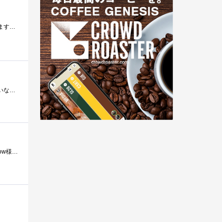
いよいよ、大本命Corsair電源のレビューです。今回すてきなレビューアーのチャンスをいただき本当にありがとうございます。リンクスさん、Corsair...
なにしろ本体が入っている裏地付き巾着袋がもの凄く素敵です(^^ゞコード収納袋も頑丈で素敵！！！一体何の話だ？みたいな感じではありますが�...
「あなたのオーバークロックを強力サポート！〜CORSAIR〜」に当選させて頂きました。 選んで頂いたzigsow様、CORSAIR様、関係者の皆様に...