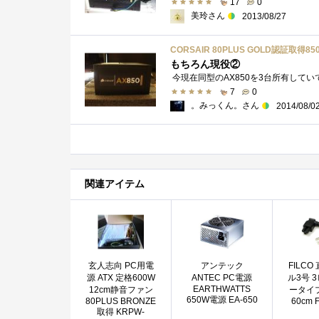
17
0
美玲さん
2013/08/27
CORSAIR 80PLUS GOLD認証取得85
もちろん現役②
7
0
。みっくん。さん
2014/08/0
関連アイテム
玄人志向 PC用電
アンテック
FILC
源 ATX 定格600W
ANTEC PC電源
ル3号 
EARTHWATTS
12cm静音ファン
ータイ
650W電源 EA-650
80PLUS BRONZE
60cm 
取得 KRPW-