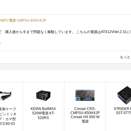
0WPC電源 CMPSU-850AXJP
2
もっと
KEIAN BullMAX
Corsair CRS-
STRIDER 
O 直角ケーブ
CMPSU-850HXJP
SST-ST7
520W電源 KT-
3ピンミッキ
Corsair HX 850 W
520RS
プ・カマ型
電源
FCC60-03