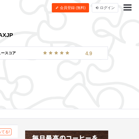
会員登録 (無料)
ログイン
AXJP
ュースコア
4.9
てる!