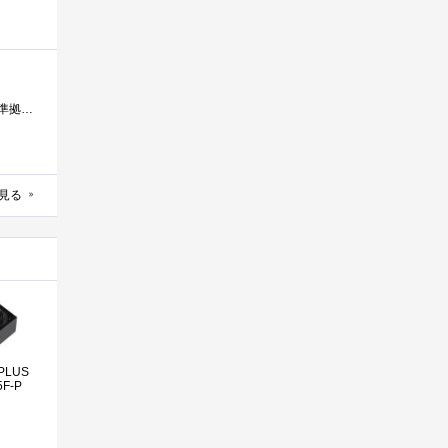
今現在同型のAX850を3台所有していて 購入後から今まで問題なく稼動しています。 こちらの電源はATX12VVer.2.31に準拠した、80PLUSGOLD認証の電源ユ�...
見る
PLUS
5F-P