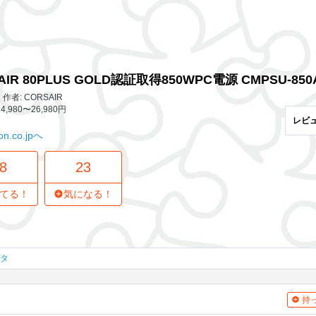
18 レビュー
23
気になってる人
PC電源 CMPSU-850AXJP
AIR 80PLUS GOLD認証取得850WPC電源 CMPSU-850
者: CORSAIR
4,980〜26,980円
レビ
n.co.jpへ
8
23
てる！
気になる！
プタ
持っ