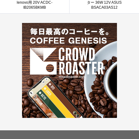
lenovo用 20V ACDC-
ター 36W 12V ASUS
IB2065BKMB
BSACA03AS12