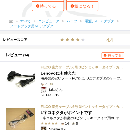
持ってる！
気になる！
すべて
コンピュータ
パーツ
電源、ACアダプタ
ノートブック用ACアダプタ
レビュースコア
4.4
レビュー
(14)
持ってる!
FILCO 直角ケーブル3号 3ピンミッキータイプ・カマ型 60cm FCC60-03
Lenovoにも使えた
海外製の安いノートPCでは、ACアダプタのケーブルがぶっとい3ピンタイプなんですよね。ケーブルが太くて取り回しがしづらいし、携帯性も悪い。...
7
1
jakeさん
2014/03/19
FILCO 直角ケーブル3号 3ピンミッキータイプ・カマ型 60cm FCC60-03
L字コネクタがポイントです
L字コネクタが特徴の3ピンミッキータイプ用ACケーブルです。IntelNUCKitDC53427HYEレビュー用に購入してみました。ケーブルは細めで取り回しが楽なの�...
14
0
Sheltieさん