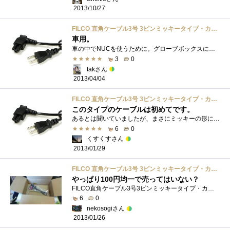
2013/10/27
FILCO 直角ケーブル3号 3ピンミッキータイプ・カマ型 60cm FCC60-03
車用。
車の中でNUCを使うために。グローブボックスに収めるときにちょうどいい。DELLの180度逆になるケーブルもいいのですがゴツいので邪魔です。これ�...
3
0
takさん
2013/04/04
FILCO 直角ケーブル3号 3ピンミッキータイプ・カマ型 60cm FCC60-03
このタイプのケーブルは初めてです。
あるとは聞いていましたが、まさにミッキーの形になっていて驚きました。
6
0
くすくすさん
2013/01/29
FILCO 直角ケーブル3号 3ピンミッキータイプ・カマ型 60cm FCC60-03
やっぱり100円均一で売ってはいない？
FILCO直角ケーブル3号3ピンミッキータイプ・カマ型60cmFCC60-03googleして直ぐ購入あんにょんいいことあるわよ！
6
0
nekosogiさん
2013/01/26