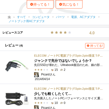
持ってる！
気になる！
すべて
コンピュータ
パーツ
電源、ACアダプタ
ノートブック用ACアダプタ
レビュースコア
4.0
レビュー
(4)
持ってる!
ELECOM ノートPC電源プラグ/3pin-2pin/垂直 T-PCAD32V
ジャンクで充分ではないでしょうか？
先日SSDが壊れた、Ultrabook復旧のため、娘の部屋からUltrabookを持ってくる際に、気が付きました。ACアダプターは、ミッキーコネクターが使われてい...
15
2
Picardさん
2014/04/14
ELECOM ノートPC電源プラグ/3pin-2pin/垂直 T-PCAD32V
少しでも軽くしたくて…
先月購入したノートPCパフォーマンスとサイズ,重量に関しては、ある程度想定内でしたが、ACアダプターの大きさと重量が想定外でした。ACアダプ�...
10
0
Picardさん