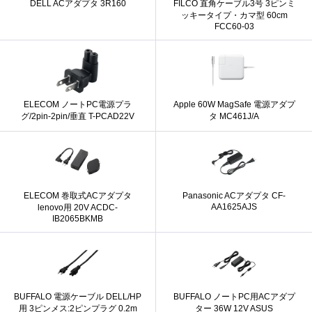
DELL ACアダプタ 3R160
FILCO 直角ケーブル3号 3ピンミ
ッキータイプ・カマ型 60cm
FCC60-03
ELECOM ノートPC電源プラ
Apple 60W MagSafe 電源アダプ
グ/2pin-2pin/垂直 T-PCAD22V
タ MC461J/A
ELECOM 巻取式ACアダプタ
Panasonic ACアダプタ CF-
AA1625AJS
lenovo用 20V ACDC-
IB2065BKMB
BUFFALO 電源ケーブル DELL/HP
BUFFALO ノートPC用ACアダプ
用 3ピンメス:2ピンプラグ 0.2m
ター 36W 12V ASUS