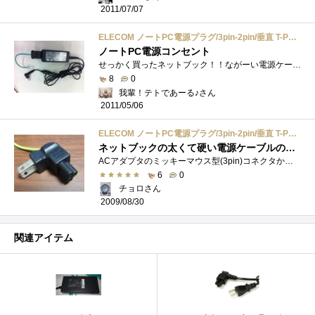
2011/07/07
ELECOM ノートPC電源プラグ/3pin-2pin/垂直 T-PCAD32V
ノートPC電源コンセント
せっかく買ったネットブック！！ながーい電源ケーブルが太くて邪魔なのでこのコンセントを購入。使って見てだがながーいケーブルがなくなっ�...
8
0
我輩！テトであーる♪さん
2011/05/06
ELECOM ノートPC電源プラグ/3pin-2pin/垂直 T-PCAD32V
ネットブックの太くて硬い電源ケーブルの代わりに使用
ACアダプタのミッキーマウス型(3pin)コネクタから直接ACコンセントにつなげられる優れもの。ネットブックなどに付属してくる電源ケーブルはコス�...
6
0
チョロさん
2009/08/30
関連アイテム