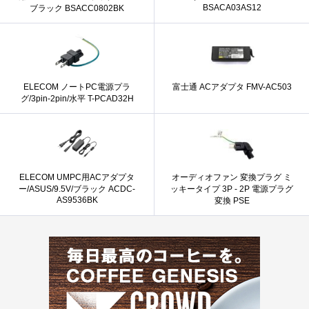
BSACA03AS12
ブラック BSACC0802BK
ELECOM ノートPC電源プラ
富士通 ACアダプタ FMV-AC503
グ/3pin-2pin/水平 T-PCAD32H
ELECOM UMPC用ACアダプタ
オーディオファン 変換プラグ ミ
ー/ASUS/9.5V/ブラック ACDC-
ッキータイプ 3P - 2P 電源プラグ
AS9536BK
変換 PSE