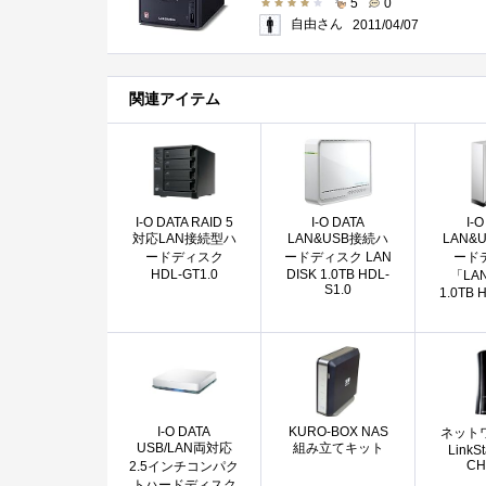
5
0
自由さん
2011/04/07
関連アイテム
I-O DATA RAID 5
I-O DATA
I-O
対応LAN接続型ハ
LAN&USB接続ハ
LAN&
ードディスク
ードディスク LAN
ード
HDL-GT1.0
DISK 1.0TB HDL-
「LAN
S1.0
1.0TB 
I-O DATA
KURO-BOX NAS
ネット
USB/LAN両対応
組み立てキット
LinkSt
CH
2.5インチコンパク
トハードディスク