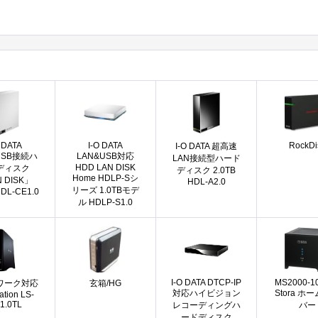
 DATA
I-O DATA
RockDi
I-O DATA 超高速
USB接続ハ
LAN&USB対応
LAN接続型ハード
HDD LAN DISK
ディスク
ディスク 2.0TB
Home HDLP-Sシ
 DISK」
HDL-A2.0
リーズ 1.0TBモデ
HDL-CE1.0
ル HDLP-S1.0
I-O DATA DTCP-IP
MS2000-1
ワーク対応
玄箱/HG
対応ハイビジョン
Stora ホ
ation LS-
1.0TL
レコーディングハ
バー
ードディスク