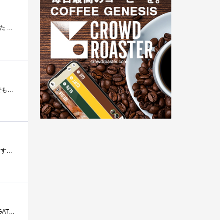
ネットワークにつながるPS3、デスクトップ2台、ノート1台、タブレット1台の間でデータ共有用にボーナスで購入しました 約一月使用した結果をレ...
ネットワークに繋いで使用していますが大変便利です。画像処理、映像の編集などしていますがデータが増える一方なのでもう少し容量を大きく�...
2TbのHDを追加で3個装着し8Tbで使用中です仕事場のPCやＦＡＸ、子供のPC、REGZAなどでリンクできるようにしてます初期のTeraStationではRAID5で使用して�...
4ベイ大容量NASが欲しくて、QNAPやNETGEARも選択肢にありましたが、価格優先で結局これを購入。購入時にはSEAGATEの2TB ST32000542ASが1台載せてありまし...