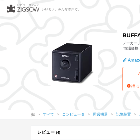
BUFFALO 71.9MB/s 4ベイ搭載 高速ネットワーク対応HD
BUFF
メーカー、
市場価格: 
Amazo
持っ
すべて
コンピュータ
周辺機器
記憶装置
レビュー
(4)