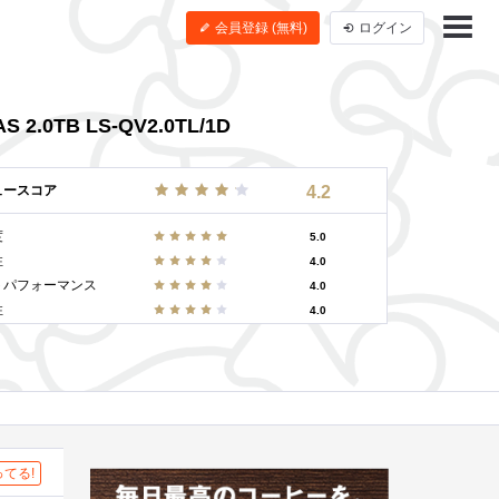
会員登録 (無料)
ログイン
.0TB LS-QV2.0TL/1D
ュースコア
4.2
度
5.0
性
4.0
トパフォーマンス
4.0
性
4.0
てる!