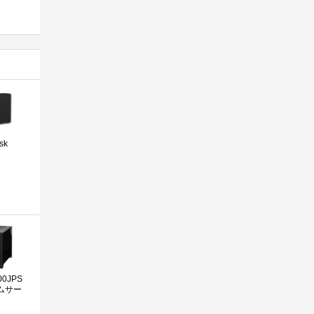
sk
00JPS
ームサー