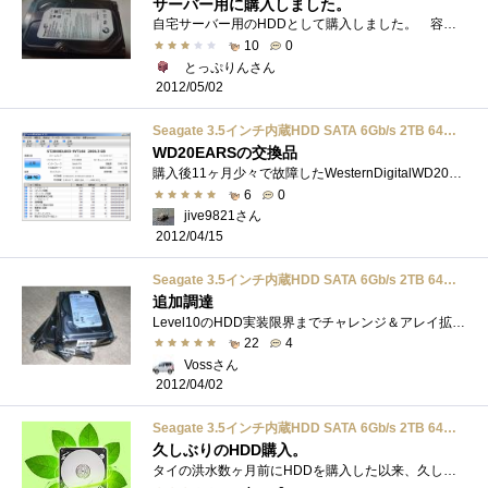
サーバー用に購入しました。
自宅サーバー用のHDDとして購入しました。 容量が2000GB(2TB)あること。 回転数が5900rpmであり、発熱が少なさが期待できること。 キャッシュが64...
10
0
とっぷりんさん
2012/05/02
Seagate 3.5インチ内蔵HDD SATA 6Gb/s 2TB 64MB 5900rpm ST2000DL003
WD20EARSの交換品
購入後11ヶ月少々で故障したWesternDigitalWD20EARSを代理店のサポートに送ったところ、代替品の確保が困難ということで、容量の同じ他社製品への交�...
6
0
jive9821さん
2012/04/15
Seagate 3.5インチ内蔵HDD SATA 6Gb/s 2TB 64MB 5900rpm ST2000DL003
追加調達
Level10のHDD実装限界までチャレンジ＆アレイ拡張による性能+容量強化を目的に、追加購入。アレイ拡張用に２本（計６本でRAID5-１０TBアレイ構築の�...
22
4
Vossさん
2012/04/02
Seagate 3.5インチ内蔵HDD SATA 6Gb/s 2TB 64MB 5900rpm ST2000DL003
久しぶりのHDD購入。
タイの洪水数ヶ月前にHDDを購入した以来、久しぶりにHDDを購入。暫く高値が続いていたので、ずっと様子を見ていたのですが、今使っているHDDの�...