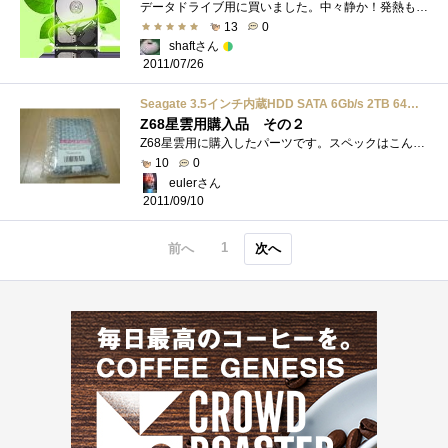
データドライブ用に買いました。中々静か！発熱も少ない(・ω・)ｂ2011-09-14 １台購入
13
0
shaftさん
2011/07/26
Seagate 3.5インチ内蔵HDD SATA 6Gb/s 2TB 64MB 5900rpm ST2000DL003
Z68星雲用購入品 その２
Z68星雲用に購入したパーツです。スペックはこんな感じSATA3（６Gb/s)キャッシュ６４MB5900rpm容量２TBそうです。インテル・スマート・レスポンス・�...
10
0
eulerさん
2011/09/10
1
前へ
次へ