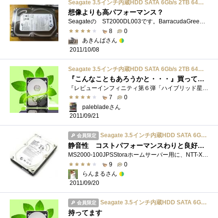
Seagate 3.5インチ内蔵HDD SATA 6Gb/s 2TB 64MB 5900rpm ST2000DL003
想像よりも高パフォーマンス？
Seagateの ST2000DL003です。BarracudaGreenシリーズの2TBモデルです、他に1.5TBモデルがあります。特徴は5,900rpmの回転数です、他社の同クラスの製品より�...
8
0
あきんばさん
2011/10/08
Seagate 3.5インチ内蔵HDD SATA 6Gb/s 2TB 64MB 5900rpm ST2000DL003
『こんなこともあろうかと・・・』買っておいて助かりました
『レビューインフィニティ第６弾「ハイブリッド星」-ハイブリッドストレージ環境を構築せよ！』のレビューアーに当選し、レビューのために検�...
7
0
palebladeさん
2011/09/21
Seagate 3.5インチ内蔵HDD SATA 6Gb/s 2TB 64MB 5900rpm ST2000DL003
会員限定
静音性 コストパフォーマンスわりと良好！ MS2000 Stora用に２台同時に導入しました
MS2000-100JPSStoraホームサーバー用に、NTT-Xで推奨されていたドライブをそのままセット購入すると、1000円値引きされるとのことで、そのままバスケ�...
9
0
らんまるさん
2011/09/20
Seagate 3.5インチ内蔵HDD SATA 6Gb/s 2TB 64MB 5900rpm ST2000DL003
会員限定
持ってます