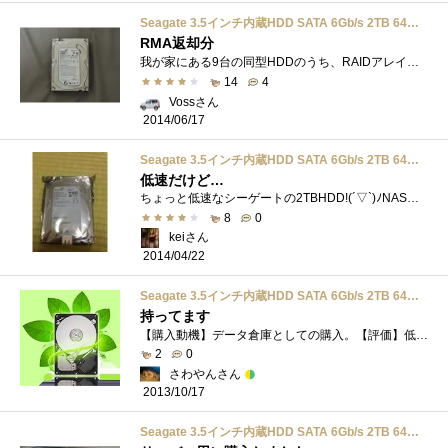
Seagate 3.5インチ内蔵HDD SATA 6Gb/s 2TB 64MB 5900rpm ST2000DL003
RMA返却分
我が家にある9台の同型HDDのうち、RAIDアレイ縮退に備えた予備として保管していたもの。購入から四ヶ月ほど後に、RAIDアレイ上で障害予兆→リビ�...
14
4
Vossさん
2014/06/17
Seagate 3.5インチ内蔵HDD SATA 6Gb/s 2TB 64MB 5900rpm ST2000DL003
低速だけど…
ちょっと低速なシーゲートの2TBHDD!(´▽`)ﾉNAS用にGETです♪(´▽｀)
8
0
keiさん
2014/04/22
Seagate 3.5インチ内蔵HDD SATA 6Gb/s 2TB 64MB 5900rpm ST2000DL003
持ってます
【購入動機】データ倉庫としての購入。【評価】低発熱・低騒音が期待できる5900回転なのでデータ保管に適しています。AntecSOLOで使用しており、�...
2
0
さわやんさん
2013/10/17
Seagate 3.5インチ内蔵HDD SATA 6Gb/s 2TB 64MB 5900rpm ST2000DL003