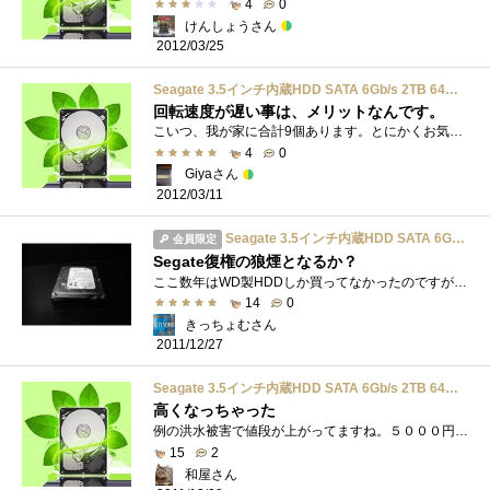
4
0
けんしょうさん
2012/03/25
Seagate 3.5インチ内蔵HDD SATA 6Gb/s 2TB 64MB 5900rpm ST2000DL003
回転速度が遅い事は、メリットなんです。
こいつ、我が家に合計9個あります。とにかくお気に入りのHDDです。どこがいいのか。回転速度が今時5900ってどうよ？はい、イイんです。静かで省...
4
0
Giyaさん
2012/03/11
Seagate 3.5インチ内蔵HDD SATA 6Gb/s 2TB 64MB 5900rpm ST2000DL003
会員限定
Segate復権の狼煙となるか？
ここ数年はWD製HDDしか買ってなかったのですが、seagateからなにやら面白そうなHDDが出てきている....。更には、私が所有しているNAS「QNAPTS459Pro」の�...
14
0
きっちょむさん
2011/12/27
Seagate 3.5インチ内蔵HDD SATA 6Gb/s 2TB 64MB 5900rpm ST2000DL003
高くなっちゃった
例の洪水被害で値段が上がってますね。５０００円時代に買いたかった・・・・。WDのドライブ２台ががイニシャライズ失敗&バッドセクタの嵐�...
15
2
和屋さん