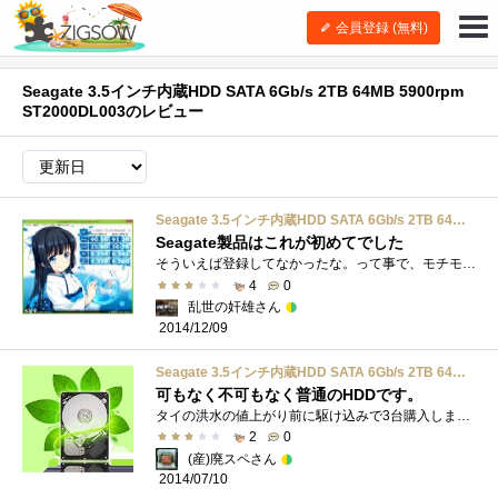
会員登録 (無料)
Seagate 3.5インチ内蔵HDD SATA 6Gb/s 2TB 64MB 5900rpm
ST2000DL003のレビュー
Seagate 3.5インチ内蔵HDD SATA 6Gb/s 2TB 64MB 5900rpm ST2000DL003
Seagate製品はこれが初めてでした
そういえば登録してなかったな。って事で、モチモノ登録しときます。 購入から約2年半経過していますが、現役でバリバリ使用しています。 �...
4
0
乱世の奸雄さん
2014/12/09
Seagate 3.5インチ内蔵HDD SATA 6Gb/s 2TB 64MB 5900rpm ST2000DL003
可もなく不可もなく普通のHDDです。
タイの洪水の値上がり前に駆け込みで3台購入しました。回転数がそこまで高いわけではないので割と静かなHDDだと思います。特に今のところ問題�...
2
0
(産)廃スペさん
2014/07/10