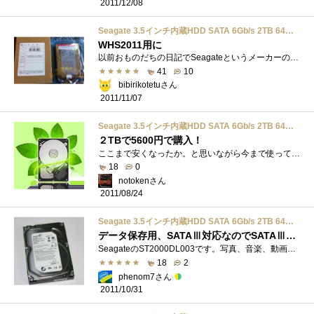
2011/12/08
Seagate 3.5インチ内蔵HDD SATA 6Gb/s 2TB 64MB 5900rpm ST2000DL003
WHS2011用に
以前おものだちの日記でSeagateというメーカーの関係者との面白いお話しを聞き興味がわいて安売り時に購入。WHS2011サーバーにて保存用動画専用の...
41
10
bibirikotetuさん
2011/11/07
Seagate 3.5インチ内蔵HDD SATA 6Gb/s 2TB 64MB 5900rpm ST2000DL003
２TBで5600円で購入！
ここまで安くなったか。と思いながら今まで使っていたseagate製1.5TBのHDDが死亡フラグな音を発生させているので交換目的に購入しました。回転速�...
18
0
notokenさん
2011/08/24
Seagate 3.5インチ内蔵HDD SATA 6Gb/s 2TB 64MB 5900rpm ST2000DL003
データ保存用、SATAⅢ対応なのでSATAⅢとSATAⅡ比較しました。
SeagateのST2000DL003です。写真、音楽、動画などの保存用に使っています。ちなみにこの製品はSATA3に対応しているのでSATAⅢとSATAⅡで違いが出てくる�...
18
2
phenom7さん
2011/10/31