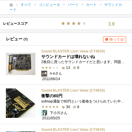
すべて
コンピュータ
パーツ
カード
サウンドカ
ード
レビュースコア
3.9
レビュー
(7)
持ってる!
Sound BLASTER Live! Value (CT4830)
サウンドカードは壊れないね
2枚目に買ったサウンドカードだと思います。問題なく動いてます。今はで使っています。
13
0
n-eさん
2011/06/14
Sound BLASTER Live! Value (CT4830)
衝撃の80円
sofmap通販で80円という価格をつけられていた中古サウンドカード。まだジャンク屋店頭で80円とかならあるがわざわざ通信販売に80円で登録する意�...
30
8
下小川さん
2011/05/25
Sound BLASTER Live! Value (CT4830)