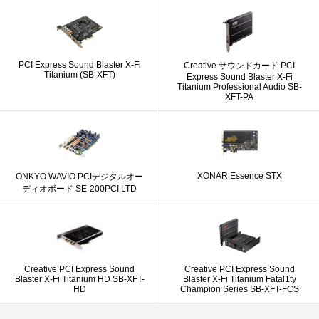
PCI Express Sound Blaster X-Fi
Creative サウンドカード PCI
Titanium (SB-XFT)
Express Sound Blaster X-Fi
Titanium Professional Audio SB-
XFT-PA
XONAR Essence STX
ONKYO WAVIO PCIデジタルオー
ディオボード SE-200PCI LTD
Creative PCI Express Sound
Creative PCI Express Sound
Blaster X-Fi Titanium HD SB-XFT-
Blaster X-Fi Titanium Fatal1ty
HD
Champion Series SB-XFT-FCS