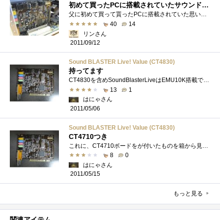
初めて買ったPCに搭載されていたサウンドカード
父に初めて買って貰ったPCに搭載されていた思い出深いサウンドカードです。WindowsMeの時にPCを買ってもらい、Windows2000、WindowsXPと一緒に渡り歩き�...
40
14
リンさん
2011/09/12
Sound BLASTER Live! Value (CT4830)
持ってます
CT4830を含めSoundBlasterLiveはEMU10K搭載でPCIサウンドカードの初期の名作といっていいでしょう。さて、CT4830はより後に作られたValue!という廉価版で、�...
13
1
はにゃさん
2011/05/06
Sound BLASTER Live! Value (CT4830)
CT4710つき
これに、CT4710ボードをが付いたものを箱から見つけました。これもLive!Valueなんですが、CT4710には、COAX/TOSLINKによるデジタル入出力と、デジタルDIN�...
8
0
はにゃさん
2011/05/15
もっと見る
関連アイテム