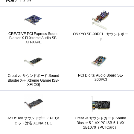
CREATIVE PCI Express Sound
ONKYO SE-90PCI サウンドボー
Blaster X-Fi Xtreme Audio SB-
ド
XFI-XAPE
PCI Digital Audio Board SE-
Creative サウンドボード Sound
200PCI
Blaster X-Fi Xtreme Gamer [SB-
XFI-XG]
ASUSTek サウンドボード PCIス
Creative サウンドカード Sound
Blaster 5.1 VX PCI SB-5.1-VX
ロット対応 XONAR DG
SB1070（PCI Card）