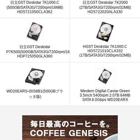
日立GST Deskstar 7K1000.C
日立GST Deskstar 7K2000
(500GB/SATA3G/7200rpm/16MB)
(2TB/SATA3G/7200rpm/32MB)
HDS721050CLA362
HDS722020ALA330
HGST Deskstar 7K1000.C
日立GST Deskstar
HDS721010CLA332
P7K500(500GB/SATA3G/7200rpm/16MB)
(1TB/SATA3G/7200rpm/32MB)
HDP725050GLA360
Western Digital Caviar Green
WD20EARS-00S8B1(500GBプラ
3.5inch 5400rpm 2.0TB 64MB
ッタ版)
SATA 6.0Gbps WD20EARX