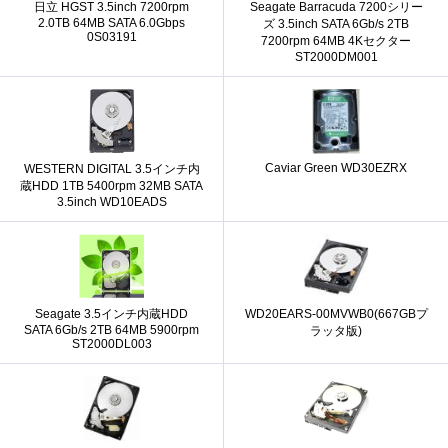
日立 HGST 3.5inch 7200rpm
Seagate Barracuda 7200シリー
2.0TB 64MB SATA 6.0Gbps
ズ 3.5inch SATA 6Gb/s 2TB
0S03191
7200rpm 64MB 4Kセクター
ST2000DM001
Caviar Green WD30EZRX
WESTERN DIGITAL 3.5インチ内
蔵HDD 1TB 5400rpm 32MB SATA
3.5inch WD10EADS
Seagate 3.5インチ内蔵HDD
WD20EARS-00MVWB0(667GBプ
SATA 6Gb/s 2TB 64MB 5900rpm
ラッタ版)
ST2000DL003