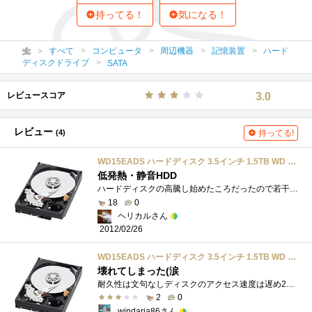
持ってる！
気になる！
すべて
コンピュータ
周辺機器
記憶装置
ハード
ディスクドライブ
SATA
レビュースコア
3.0
レビュー
(4)
持ってる!
WD15EADS ハードディスク 3.5インチ 1.5TB WD Caviar?Green バルク品 WesternDigital
低発熱・静音HDD
ハードディスクの高騰し始めたころだったので若干割高感はありましたがどうしても必要だったので購入。アクセス速度が遅いそうですが、半年�...
18
0
ヘリカルさん
2012/02/26
WD15EADS ハードディスク 3.5インチ 1.5TB WD Caviar?Green バルク品 WesternDigital
壊れてしまった(涙
耐久性は文句なしディスクのアクセス速度は遅め2012/01追記 年末から、S.M.A.R.T.のエラー(C6回復不可能セクター数)が急増！ １週間程は騙し騙し�...
2
0
windaria86さん