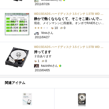
2011/07/26
WD15EADS ハードディスク 3.5インチ 1.5TB WD Caviar?Green バルク品 WesternDigital
静かで熱くならなくて、そこそこ速いんですが・・・・・・
現在、メインマシンに四連装。オンボでRAID5という、書き込み速度は二の次で運用されています。録画の溜込み先として利用していますが、同時期...
10
0
Vossさん
2011/04/27
WD15EADS ハードディスク 3.5インチ 1.5TB WD Caviar?Green バルク品 WesternDigital
持ってます
２台あります
1
0
kazzshoさん
2010/04/05
関連アイテム