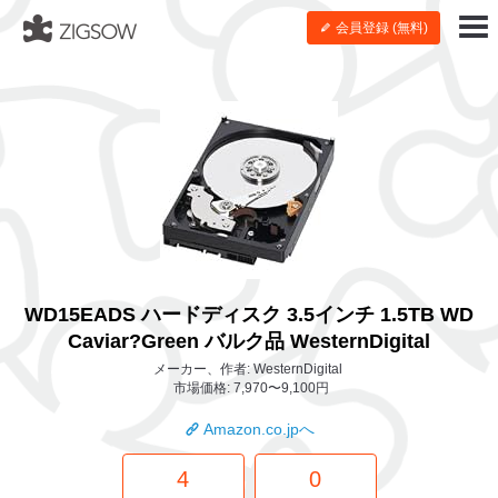
会員登録 (無料)
WD15EADS ハードディスク 3.5インチ 1.5TB WD
Caviar?Green バルク品 WesternDigital
メーカー、作者: WesternDigital
市場価格: 7,970〜9,100円
Amazon.co.jpへ
4
0