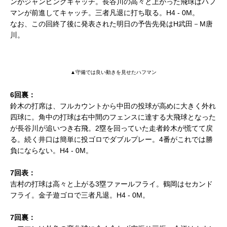
ンがジャンピングキャッチ。長谷川の高々と上がった飛球はハフ
マンが前進してキャッチ。三者凡退に打ち取る。H4 - 0M。
なお、この回終了後に発表された明日の予告先発はH武田－M唐
川。
▲守備では良い動きを見せたハフマン
6回裏：
鈴木の打席は、フルカウントから中田の投球が高めに大きく外れ
四球に。角中の打球は右中間のフェンスに達する大飛球となった
が長谷川が追いつき右飛。2塁を回っていた走者鈴木が慌てて戻
る。続く井口は簡単に投ゴロでダブルプレー。4番がこれでは勝
負にならない。H4 - 0M。
7回表：
吉村の打球は高々と上がる3塁ファールフライ。鶴岡はセカンド
フライ。金子遊ゴロで三者凡退。H4 - 0M。
7回裏：