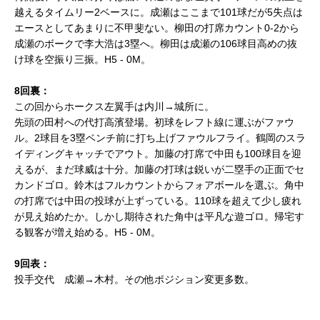
越えるタイムリー2ベースに。成瀬はここまで101球だが5失点は
エースとしてあまりに不甲斐ない。柳田の打席カウント0-2から
成瀬のボークで李大浩は3塁へ。柳田は成瀬の106球目高めの抜
け球を空振り三振。H5 - 0M。
8回裏：
この回からホークス左翼手は内川→城所に。
先頭の田村への代打高濱登場。初球をレフト線に運ぶがファウ
ル。2球目を3塁ベンチ前に打ち上げファウルフライ。鶴岡のスラ
イディングキャッチでアウト。加藤の打席で中田も100球目を迎
えるが、まだ球威は十分。加藤の打球は鋭いが二塁手の正面でセ
カンドゴロ。鈴木はフルカウントからフォアボールを選ぶ。角中
の打席では中田の投球が上ずっている。110球を超えて少し疲れ
が見え始めたか。しかし期待された角中は平凡な遊ゴロ。帰宅す
る観客が増え始める。H5 - 0M。
9回表：
投手交代 成瀬→木村。その他ポジション変更多数。