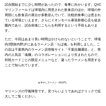
試合開始までに少し時間があったので、食事に向かいます。QVC
マリンフィールドは球場内に用意された飲食店のほか、球場の外
周部にも飲食店の屋台が多数並んでいて、比較的食事には恵まれ
ている球場といえます。さらにイオンモール幕張新都心店も徒歩
圏内であり、試合前後にこちらを利用するという手段もありま
す。
ただ、今回はあまり長い時間はかけられないということで、球場
内3塁側内野1Fにあるラーメン店「ちば魂」を利用しました。こ
の店は千葉県内のラーメン店情報サイト「千葉拉麺通信」と、県
内の人気店「魂麺」のコラボレーションにより生まれたもので、
対戦カードごとの限定メニューなど、凝ったラーメンを用意する
ことで知られています。
▲冷やしラーメン（800円）
マリーンズの守備陣形です。見づらいようであればクリックで拡
大してご覧ください。