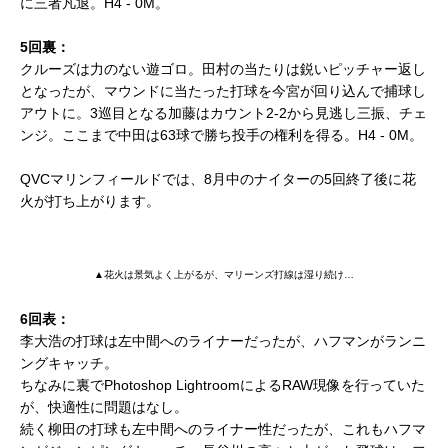
に三者凡退。H4 - 0M。
5回裏：
クルーズは力のない遊ゴロ。田村の当たりは鋭いピッチャー返し
となったが、マウンドに当たった打球を今宮が回り込んで捕球し
アウトに。3巡目となる加藤はカウント2-2から見逃し三振、チェ
ンジ。ここまで中田は63球で勝ち投手の権利を得る。H4 - 0M。
QVCマリンフィールドでは、8月中のナイターの5回終了後に花
火が打ち上がります。
▲花火は景気よく上がるが、マリーンズ打線は湿り続け…
6回表：
李大浩の打球は左中間へのライナーだったが、ハフマンがランニ
ングキャッチ。
ちなみに裏でPhotoshop LightroomによるRAW現像を行っていた
が、快適性に問題はなし。
続く柳田の打球も左中間へのライナー性だったが、これもハフマ