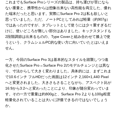
これまでもSurface Proシリーズの製品は、持ち運びが苦になら
ない重量と、携帯性からは想像出来ない高性能を両立した、優れ
た端末だったと思います。実際にSurface Pro 2は私も欲しいと
思っていました。ただ、ノートPCとしてみれば軽量（約907g）
ではあったのですが、タブレットとして使うには少々重すぎるだ
けに、使いどころが難しい部分はありました。キックスタンドも
2段階調節は出来るものの、Type Coverと組み合わせて膝上で使
うという、クラムシェルPC的な使い方に向いていたとはいえま
せん。
一方、今回のSurface Pro 3は基本的なスタイルを踏襲しつつ進
化させたSurface Pro→Surface Pro 2のモデルチェンジとは異な
り、寸法からして大きく変わりました。具体的には、まずこれま
で10.6インチ フルHDだった画面は12インチ 2,160×1,440 Pixel
へと変更されました。大きさもさることながら、アスペクト比が
16:9から3:2へと変わったことにより、印象が随分変わっていま
す。その一方で重量は約800gと、Surface Pro 2よりも100g程度
軽量化されていることは大いに評価できるのではないでしょう
か。