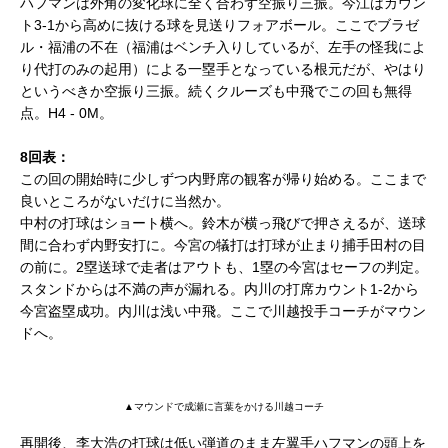
ハフマンは外角の変化球に全く合わず空振り三振。今江はカウン
ト3-1から高めに抜ける球を見送りフォアボール。ここでブラゼ
ル・福浦の不在（福浦はベンチ入りしているが、左手の怪我によ
り代打のみの起用）による一塁手となっている根元だが、やはり
というべきか空振り三振。続くクルーズも中飛でこの回も無得
点。H4 - 0M。
8回表：
この回の開始時に少しずつ内野席の観客が帰り始める。ここまで
良いところがないだけに当然か。
中村の打球はショート横へ。鈴木が横っ飛びで押さえるが、送球
間に合わず内野安打に。今宮の犠打は打球が止まり捕手田村の目
の前に。2塁送球で走者はアウトも、1塁の今宮はセーフの判定。
スタンドからは不満の声が漏れる。内川の打席カウント1-2から
今宮盗塁成功。内川は浅い中飛。ここで川越投手コーチがマウン
ドへ。
▲マウンドで成瀬に言葉をかける川越コーチ
再開後、李大浩の打球は低い弾道のまま左翼手ハフマンの頭上を