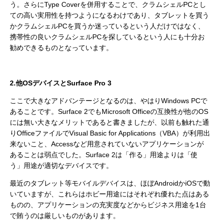
う。さらにType Coverを併用することで、クラムシェルPCとし
ての高い実用性を持つようになるわけであり、タブレットを買う
かクラムシェルPCを買うか迷っているという人だけではなく、
携帯性の良いクラムシェルPCを探しているという人にも十分お
勧めできるものとなっています。
2.他OSデバイスとSurface Pro 3
ここで大きなアドバンテージとなるのは、やはりWindows PCで
あることです。Surface 2でもMicrosoft Officeの互換性が他のOS
には無い大きなメリットであると書きましたが、以前も触れた通
りOfficeファイルでVisual Basic for Applications（VBA）が利用出
来ないこと、Accessなど用意されていないアプリケーションが
あることは弱点でした。Surface 2は「作る」用途よりは「使
う」用途が適切なデバイスです。
最近のタブレット等モバイルデバイスは、ほぼAndroidかiOSで動
いていますが、これらはホビー用途にはそれぞれ優れた点はある
ものの、アプリケーションの充実度などからビジネス用途を1台
で賄うのは厳しいものがあります。