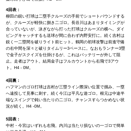
4回表：
柳田の鋭い打球は二塁手クルーズの手前でショートバウンドする
が、クルーズが軽快に捌き二ゴロ。長谷川はあまりタイミングが
合っていないが、泳ぎながら打った打球はクルーズの横へ。ダイ
ビングキャッチするも送球が間に合わず内野安打に。続く吉村は
鋭く一二塁間を破りライト前ヒット。鶴岡の初球攻撃は前進守備
の右中間を深々と破りタイムリー3ベースに。なおもランナー3塁
で金子がスクイズを仕掛けるが、これはバッテリーが外して阻
止。走者はアウト。結局金子はフルカウントから右飛で3アウ
ト。H4 - 0M。
4回裏：
ハフマンのゴロ打球は吉村が三塁ライン際深い位置で掴み、一塁
へ遠投して見事に刺す。続く今江は平凡な遊ゴロ。根元は中途半
端なスイングで鈍い当たりの二ゴロ。チャンスすらつかめない状
況が続く。H4 -0M。
5回表：
中村・今宮はいずれも右飛。内川は当たり損ないの一ゴロで簡単