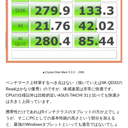
▲Crystal Disk Mark 3.0.3 （0fill）
ベンチマーク上特筆するべき点はない（強いていえば4K QD32の
Readはかなり優秀）のですが、体感速度は非常に快適です。
CPUの仕様以外は比較的近いASUS TAICHI 31と比べても快適さ
は大きく上回っています。
携帯性だけであれば8インチクラスのタブレットの方が上でしょ
うが、そこにPCとしての基本性能の高さという部分を加える
と、最強のWindowsタブレットといっても過言ではないでしょ