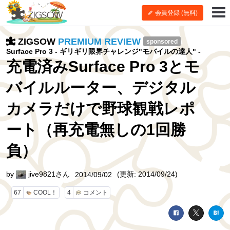
会員登録 (無料)
ZIGSOW
PREMIUM REVIEW
sponsored
Surface Pro 3 - ギリギリ限界チャレンジ"モバイルの達人" -
充電済みSurface Pro 3とモ
バイルルーター、デジタル
カメラだけで野球観戦レポ
ート（再充電無しの1回勝
負）
by
jive9821さん
(更新: 2014/09/24)
2014/09/02
67
COOL！
4
コメント