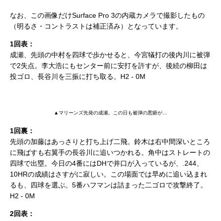
なお、この画像だけSurface Pro 3の内蔵カメラで撮影したもの
（明るさ・コントラストは補正済み）となっています。
1回表：
成瀬、先頭の中村を四球で歩かせると、今宮犠打の後内川に被弾
で2失点。李大浩にもセンター前に安打を許すが、後続の柳田は
投ゴロ、長谷川を三振に打ち取る。H2 - 0M
▲マリーンズ先発の成瀬。この日も被弾の悪癖が…
1回裏：
先頭の加藤はあっさりと打ち上げ二飛。鈴木は右中間深いところ
に飛ばすも右翼手の長谷川に追いつかれる。角中はストレートの
四球で出塁。今日の4番にはDHで井口が入っているが、.244、
10HRの成績はさすがに寂しい。この場面では早めに追い込まれ
るも、四球を選ぶ。5番ハフマンは詰まった二ゴロで攻撃終了。
H2 - 0M
2回表：