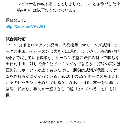
レビューを作成することとしました。このとき作成した原
稿のURLは以下のものとなります。
原稿のURL
http://1drv.ms/VP808T
試合開始前
17：25分頃よりスタメン発表。先発投手はマリーンズ成瀬、ホ
ークス中田。今シーズンは大きく出遅れ、ようやく現在7勝7敗と
5分まで戻している成瀬が、シーズン序盤に破竹の勢いで勝ちを
重ねた中田に対して優位なピッチングをできるか。打線の実力は
圧倒的にホークスが上であるだけに、勝負は成瀬が我慢してゲー
ムを作れるかにかかっている。2010年のCSでホークスを圧倒し
たあのピッチングを取り戻せるか。なお、一昨日左手を負傷した
福浦に代わり、根元が一塁手として起用されていることにも注
目。
▲発表されたスターティングメンバー