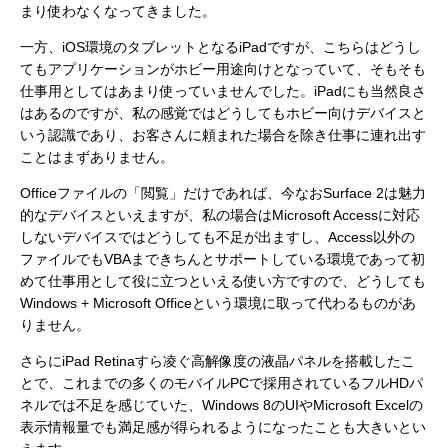
まり使わなくなってきました。
一方、iOS環境のタブレットとなるiPadですが、こちらはどうし
てもアプリケーションがホビー用途向けとなっていて、そもそも
仕事用としてはあまり使っていませんでした。iPadにも当然良さ
はあるのですが、私の感覚ではどうしてもホビー向けデバイスと
いう認識であり、お客さんに頼まれた場合を除き仕事に連れ出す
ことはまずありません。
Officeファイルの「閲覧」だけであれば、今なおSurface 2は魅力
的なデバイスといえますが、私の場合はMicrosoft Accessに対応
しないデバイスではどうしても不足が出ますし、Access以外の
ファイルでもVBAまできちんとサポートしている環境であって初
めて仕事用として役に立つといえる使い方ですので、どうしても
Windows + Microsoft Officeという環境に取って代わるものがあ
りません。
さらにiPad Retinaすら凌ぐ高解像度の液晶パネルを搭載したこ
とで、これまでの多くのモバイルPCで採用されているフルHDパ
ネルでは不足を感じていた、Windows 8のUIやMicrosoft Excelの
表示情報量でも満足感が得られるようになったことも大きいとい