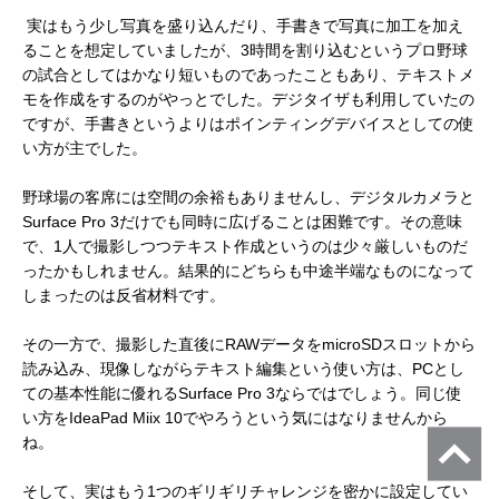
実はもう少し写真を盛り込んだり、手書きで写真に加工を加え
ることを想定していましたが、3時間を割り込むというプロ野球
の試合としてはかなり短いものであったこともあり、テキストメ
モを作成をするのがやっとでした。デジタイザも利用していたの
ですが、手書きというよりはポインティングデバイスとしての使
い方が主でした。
野球場の客席には空間の余裕もありませんし、デジタルカメラと
Surface Pro 3だけでも同時に広げることは困難です。その意味
で、1人で撮影しつつテキスト作成というのは少々厳しいものだ
ったかもしれません。結果的にどちらも中途半端なものになって
しまったのは反省材料です。
その一方で、撮影した直後にRAWデータをmicroSDスロットから
読み込み、現像しながらテキスト編集という使い方は、PCとし
ての基本性能に優れるSurface Pro 3ならではでしょう。同じ使
い方をIdeaPad Miix 10でやろうという気にはなりませんから
ね。
そして、実はもう1つのギリギリチャレンジを密かに設定してい