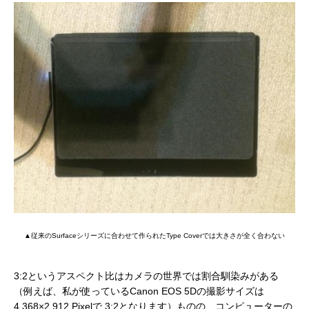
▲従来のSurfaceシリーズに合わせて作られたType Coverでは大きさが全く合わない
3:2というアスペクト比はカメラの世界では割合馴染みがある
（例えば、私が使っているCanon EOS 5Dの撮影サイズは
4,368×2,912 Pixelで 3:2となります）ものの、コンピューターの