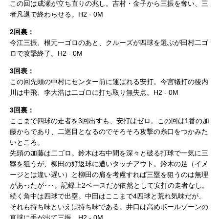
この回は成瀬が立ち直りの兆し。吉村・金子から三振を奪い、三
者凡退で終わらせる。H2 - 0M
2回裏：
今江三振、根元一ゴロのあと、クルーズが四球を選ぶが田村二ゴ
ロで攻撃終了。H2 - 0M
3回表：
この回先頭の中村にセンター前に運ばれる安打。今宮犠打の後内
川は中飛、李大浩は二ゴロに打ち取り無失点。H2 - 0M
3回裏：
ここまで四球の走者を3回出すも、安打はゼロ。この回は1番の加
藤からであり、二巡目となるのでそろそろ攻撃の糸口をつかみた
いところ。
先頭の加藤は二ゴロ。鈴木は右中間を深々と破る打球で一気に三
塁を狙うが、柳田の好返球に遭いタッチアウト。鈴木の足（イメ
ージとは違い遅い）と柳田の肩を考慮すれば三塁を狙うのは無理
があったが･･･。記録上2ベースだが依然として安打の走者なし。
続く角中は四球で出塁。中田はここまで4四球と荒れ気味だが、
それも持ち味といえば持ち味である。井口は高めボールゾーンの
直球に手が出て三振。H2 - 0M