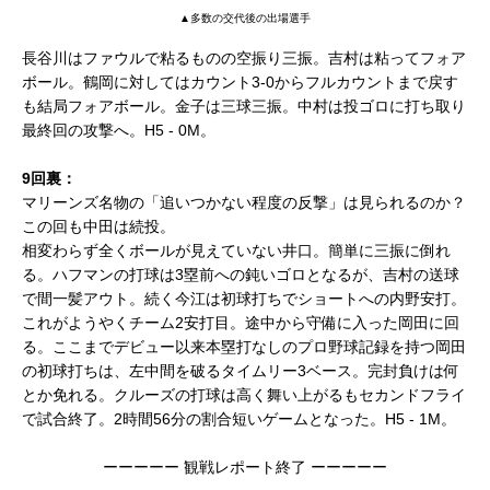
▲多数の交代後の出場選手
長谷川はファウルで粘るものの空振り三振。吉村は粘ってフォア
ボール。鶴岡に対してはカウント3-0からフルカウントまで戻す
も結局フォアボール。金子は三球三振。中村は投ゴロに打ち取り
最終回の攻撃へ。H5 - 0M。
9回裏：
マリーンズ名物の「追いつかない程度の反撃」は見られるのか？
この回も中田は続投。
相変わらず全くボールが見えていない井口。簡単に三振に倒れ
る。ハフマンの打球は3塁前への鈍いゴロとなるが、吉村の送球
で間一髪アウト。続く今江は初球打ちでショートへの内野安打。
これがようやくチーム2安打目。途中から守備に入った岡田に回
る。ここまでデビュー以来本塁打なしのプロ野球記録を持つ岡田
の初球打ちは、左中間を破るタイムリー3ベース。完封負けは何
とか免れる。クルーズの打球は高く舞い上がるもセカンドフライ
で試合終了。2時間56分の割合短いゲームとなった。H5 - 1M。
ーーーーー 観戦レポート終了 ーーーーー