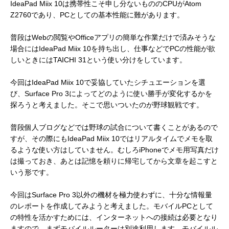
IdeaPad Miix 10は携帯性こそ申し分ないもののCPUがAtom
Z2760であり、PCとしての基本性能に難があります。
普段はWebの閲覧やOfficeアプリの簡単な作業だけで済みそうな
場合にはIdeaPad Miix 10を持ち出し、仕事などでPCの性能が欲
しいときにはTAICHI 31という使い分けをしています。
今回はIdeaPad Miix 10で妥協していたシチュエーションを選
び、Surface Pro 3によってどのように使い勝手が変化するかを
探ろうと考えました。そこで思いついたのが野球観戦です。
普段個人ブログなどでは野球の試合について書くことがあるので
すが、その際にもIdeaPad Miix 10ではリアルタイムでメモを取
るような使い方はしていません。むしろiPhoneでメモ用写真だけ
は撮っておき、あとは記憶を頼りに帰宅してから文章を起こすと
いう形です。
今回はSurface Pro 3以外の機材を極力使わずに、十分な情報量
のレポートを作成してみようと考えました。モバイルPCとして
の特性を活かすためには、インターネットへの接続は必要となり
ますので、まずモバイルルーターは別途利用します。モバイルル