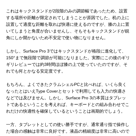
これはキックスタンドが2段階のみの調節幅であったため、設置
する場所や距離が限定されてしまうことが原因でした。机の上に
設置して適度な距離を取れば快適に使えるのですが、膝の上に置
いてしまうと角度が合いませんし、そもそもキックスタンドが鋭
角にしか開かないため不安定で使い物になりません。
しかし、Surface Pro 3ではキックスタンドが格段に進化して、
150°まで無段階で調節が可能になりました。実際にこの後のギリ
ギリレビューでは約3時間ほぼ膝の上で使っていたのですが、そ
れでも何とかなる安定度です。
もちろん、よくできたクラムシェルPCと比べれば、いくら良く
なったとはいえType Coverとセットで利用しても入力の快適さ
などでは及びません。しかし、Surface Pro 3の本質はタブレッ
トであるということを考えれば、キーボードとの組み合わせでこ
れだけの快適性を確保しているということは画期的でしょう。
一方、タブレットとしての使い勝手ですが、通常通り指で操作し
た場合の感触は非常に良好です。液晶の精細度は非常に高いので