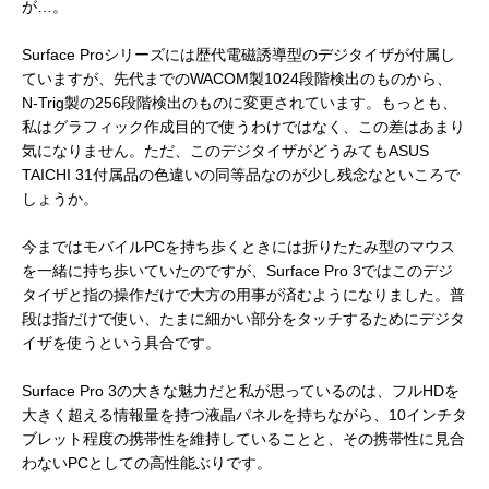
が…。
Surface Proシリーズには歴代電磁誘導型のデジタイザが付属し
ていますが、先代までのWACOM製1024段階検出のものから、
N-Trig製の256段階検出のものに変更されています。もっとも、
私はグラフィック作成目的で使うわけではなく、この差はあまり
気になりません。ただ、このデジタイザがどうみてもASUS
TAICHI 31付属品の色違いの同等品なのが少し残念なといころで
しょうか。
今まではモバイルPCを持ち歩くときには折りたたみ型のマウス
を一緒に持ち歩いていたのですが、Surface Pro 3ではこのデジ
タイザと指の操作だけで大方の用事が済むようになりました。普
段は指だけで使い、たまに細かい部分をタッチするためにデジタ
イザを使うという具合です。
Surface Pro 3の大きな魅力だと私が思っているのは、フルHDを
大きく超える情報量を持つ液晶パネルを持ちながら、10インチタ
ブレット程度の携帯性を維持していることと、その携帯性に見合
わないPCとしての高性能ぶりです。