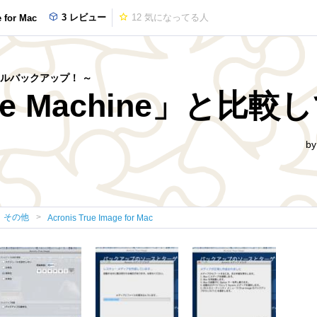
3 レビュー
12
気になってる人
 for Mac
のままフルバックアップ！ ～
e Machine」と比較
b
その他
Acronis True Image for Mac