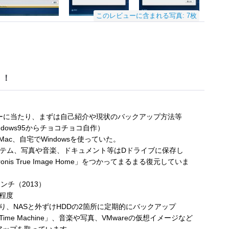
このレビューに含まれる写真: 7枚
！！
Mac」のレビューに当たり、まずは自己紹介や現状のバックアップ方法等
dows95からチョコチョコ自作）
ac、自宅でWindowsを使っていた。
にシステム、写真や音楽、ドキュメント等はDドライブに保存し
is True Image Home」をつかってまるまる復元していま
インチ（2013）
程度
、NASと外ずけHDDの2箇所に定期的にバックアップ
e Machine」、音楽や写真、VMwareの仮想イメージなど
ックアップを取っています。