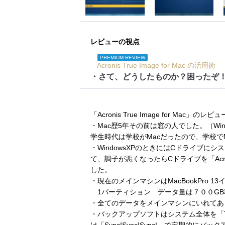
レビューの視点
PREMIUM REVIEW
Acronis True Image for Mac の活用術
・さて、どうしたものか？困ったぞ
「Acronis True Image for 
・Mac歴5年その前は窓の人でした。（Win
学生時代は学校がMacだったので、学校でM
・WindowsXPのときにはCドライブ
て、調子が悪くなったらCドライブを「Acron
した。
・現在のメインマシンはMacBookPro 13
1パーティション データ量は７００GB
・全てのデータをメインマシンにいれてあり
・バックアップソフトはシステム全体を「Tim
は「Sync!Sync!Sync!」で定期的にバ