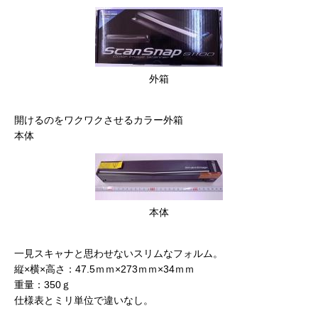
外箱
開けるのをワクワクさせるカラー外箱
本体
本体
一見スキャナと思わせないスリムなフォルム。
縦×横×高さ：47.5ｍｍ×273ｍｍ×34ｍｍ
重量：350ｇ
仕様表とミリ単位で違いなし。