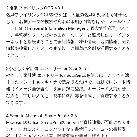
2.名刺ファイリングOCR V3.1
名刺ファイリングOCRを使えば、大量の名刺を効率よく電子化
して、名刺データの検索や宛名の印刷が可能なほか、メールソフ
ト、PIM（Personal Information Manager：個人情報管理）ソフ
ト、年賀状ソフトなどのさまざまなソフトと連携したり、インタ
ーネットと接続することで会社情報、株価情報、地図情報、天気
情報を検索したりと、今まで以上に簡単に名刺を活用することが
できます。
3やさしく家計簿 エントリー for ScanSnap
やさしく家計簿 エントリー for ScanSnapを使えば、たくさん溜
まったレシートもスキャナで読み取るだけで、自動でレシート情
報（イメージ画像含む）を家計簿に登録。キーボード入力が苦手
な人も、忙しい人でも、簡単に家計簿を作成し、管理することが
できます。
4.Scan to Microsoft SharePoint 3.3.5
Microsoft® Office SharePoint® Serverと直接連携が可能になりま
した。これにより、コンパクトな文書管理システムへの書類登
録、ドキュメントの共有、閲覧管理が簡単に行えます。