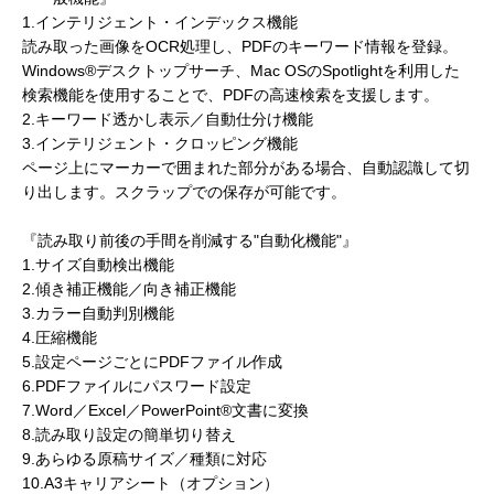
1.インテリジェント・インデックス機能
読み取った画像をOCR処理し、PDFのキーワード情報を登録。
Windows®デスクトップサーチ、Mac OSのSpotlightを利用した
検索機能を使用することで、PDFの高速検索を支援します。
2.キーワード透かし表示／自動仕分け機能
3.インテリジェント・クロッピング機能
ページ上にマーカーで囲まれた部分がある場合、自動認識して切
り出します。スクラップでの保存が可能です。
『読み取り前後の手間を削減する"自動化機能"』
1.サイズ自動検出機能
2.傾き補正機能／向き補正機能
3.カラー自動判別機能
4.圧縮機能
5.設定ページごとにPDFファイル作成
6.PDFファイルにパスワード設定
7.Word／Excel／PowerPoint®文書に変換
8.読み取り設定の簡単切り替え
9.あらゆる原稿サイズ／種類に対応
10.A3キャリアシート（オプション）