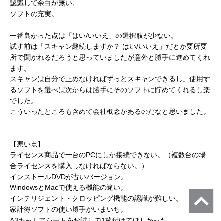
認識して余白が無い。
ソフトの充実。
一番良かった点は「はい/いいえ」の選択肢が少ない。
試す前は「スキャン継続しますか？ はい/いいえ」だとか要所要
所で聞かれるだろうと思っていましたが意外と勝手に進めてくれ
ます。
スキャンは自分で止めなければずっとスキャンできるし。使用す
るソフトを選べば次からは勝手にそのソフトに貯めてくれるし楽
でした。
こういったところも含めて会社概念があるのだなと思いました。
【悪い点】
ライセンス商品で一台のPCにしか接続できない。（複数台の場
合ライセンスを購入しなければならない。）
インストールDVDが古いバージョン。
WindowsとMacで使える機能の違い。
インテリジェント・クロッピング機能の認識が難しい。
家計簿ソフトの使い勝手がいまいち。
A3キャリアシートをお試しで1枚付けてほしかった。