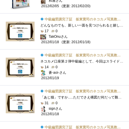
和屋さん
(更新: 2012/02/20)
2012/02/05
中級編受講完了証 板東寛司のネコカメ写真教室パート2
どんなものでも、新しい一面を見つけられると嬉しいもの。それが、好きなものならなおさら。恋人でも猫でもPCでも(笑)こんにちは、TakOnuです。�...
17
0
TakOnuさん
(更新: 2012/01/18)
2012/01/18
中級編受講完了証 板東寛司のネコカメ写真教室パート2
ネコカメ口座第２弾中級編として、今回はスライドショーまでを解説して頂いています。前回、初級編では物足りない感がありましたが、今回は�...
14
0
蒼-aoi-さん
2012/01/19
中級編受講完了証 板東寛司のネコカメ写真教室パート2
「あじ猫」ですか......ただでさえ構図だ何だって難しいのに、味わいのある写真なんてとれるカナ。「いつもと違うアングルや、撮影する時間や�...
31
0
signさん
2012/01/18
中級編受講完了証 板東寛司のネコカメ写真教室パート2