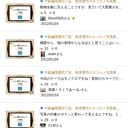
中級編受講完了証 板東寛司のネコカメ写真教室パート2
動物全般に言えることですが、見ていて大変癒されます。飼える動物の中でトップクラスの愛嬌のネコを色々な角度、色々な人の視点、色々なシ�...
5
0
Reio0505さん
2012/01/24
中級編受講完了証 板東寛司のネコカメ写真教室パート2
構図やら、猫の表情やらなるほどと思うことはいっぱいです。さらにモノクロなんてへたっぴ～な私が作ったら味気も何もない仕上がりになりそ�...
10
0
eulerさん
2012/01/26
中級編受講完了証 板東寛司のネコカメ写真教室パート2
今回のテーマはモノクロですね！普段のカラーでだせない味わいがあって素敵です♪ネコさんかわいい！！！ちなみに今回の画像はたまたま通り�...
19
0
我輩！テトであーる♪さん
2012/01/18
中級編受講完了証 板東寛司のネコカメ写真教室パート2
写真の印象がガラッと変わって見えるんですね。とても良いと感じました。同じことを、風景や人物で試してみるのも良いかもしれませんね。私�...
29
0
CLWさん