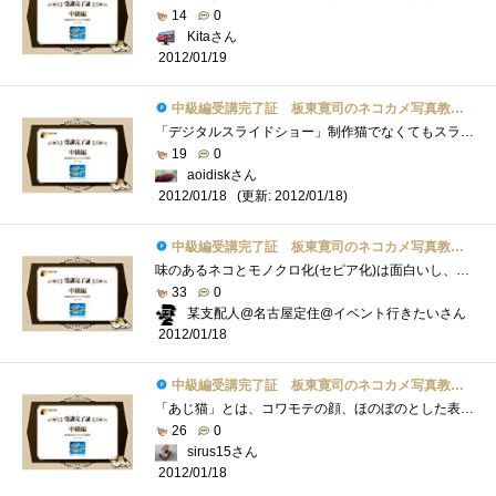
14
0
Kitaさん
2012/01/19
中級編受講完了証 板東寛司のネコカメ写真教室パート2
「デジタルスライドショー」制作猫でなくてもスライドショー楽しめますね。それを 猫でするとなると かなり楽しめるのは請け合い毎日、同�...
19
0
aoidiskさん
(更新: 2012/01/18)
2012/01/18
中級編受講完了証 板東寛司のネコカメ写真教室パート2
味のあるネコとモノクロ化(セピア化)は面白いし、センスも必要だなぁ～と漠然と見てました。今回はＰＳエレメンツ10の方で処理すると思ってた�...
33
0
某支配人@名古屋定住@イベント行きたいさん
2012/01/18
中級編受講完了証 板東寛司のネコカメ写真教室パート2
「あじ猫」とは、コワモテの顔、ほのぼのとした表情、ひょうきんな仕草など、可愛いだけでなく味わいのある猫写真とのこととあります。「あ�...
26
0
sirus15さん
2012/01/18