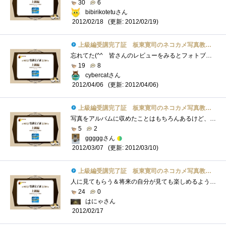
30
6
bibirikotetuさん
(更新: 2012/02/19)
2012/02/18
上級編受講完了証 板東寛司のネコカメ写真教室パート2
忘れてた(^^ゞ皆さんのレビューをみるとフォトブックを創れるのは記念にはなるね。でもまず写真が程度上手くないとね。あと動くもの対象だと�...
19
8
cybercatさん
(更新: 2012/04/06)
2012/04/06
上級編受講完了証 板東寛司のネコカメ写真教室パート2
写真をアルバムに収めたことはもちろんあるけど、テーマとか何を伝えたいかとかまで考えたことがなかった。フォトブックっていう感じではな�...
5
2
gggggさん
(更新: 2012/03/10)
2012/03/07
上級編受講完了証 板東寛司のネコカメ写真教室パート2
人に見てもらう＆将来の自分が見ても楽しめるようなテーマってなかなか考え付かないのですが、こういうのは場数勝負のような気がするので、�...
24
0
はにゃさん
2012/02/17