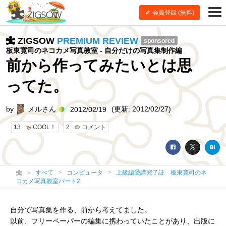
会員登録 (無料)
ZIGSOW
PREMIUM REVIEW
sponsored
板東寛司のネコカメ写真教室 - 自分だけの写真集制作編
前から作ってみたいとは思
ってた。
by
メルさん
(更新: 2012/02/27)
2012/02/19
13
COOL！
2
コメント
すべて
コンピュータ
上級編受講完了証 板東寛司のネ
コカメ写真教室パート2
自分で写真集を作る、前から考えてました。
以前、フリーペーパーの編集に携わっていたことがあり、出版に