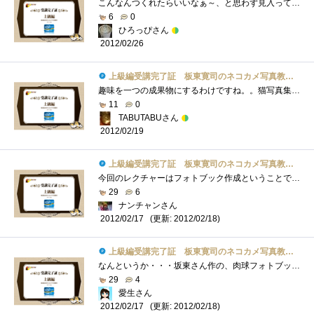
こんなんつくれたらいいなぁ～、と思わず見入ってしまいましたｗ
6
0
ひろっぴさん
2012/02/26
上級編受講完了証 板東寛司のネコカメ写真教室パート2
趣味を一つの成果物にするわけですね。。猫写真集。猫好きにはたまりません。
11
0
TABUTABUさん
2012/02/19
上級編受講完了証 板東寛司のネコカメ写真教室パート2
今回のレクチャーはフォトブック作成ということでためにはなったが､は長過ぎ(^^ゞ
29
6
ナンチャンさん
(更新: 2012/02/18)
2012/02/17
上級編受講完了証 板東寛司のネコカメ写真教室パート2
なんというか・・・坂東さん作の、肉球フォトブックが欲しい！
29
4
愛生さん
(更新: 2012/02/18)
2012/02/17