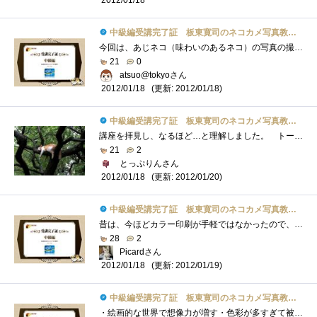
中級編受講完了証 板東寛司のネコカメ写真教室パート2
今回は、あじネコ（味わいのあるネコ）の写真の撮り方、モノクロ、スライドショーがテーマでしたが、またしてもスライドショー以外はLightroom�...
21
0
atsuo@tokyoさん
(更新: 2012/01/18)
2012/01/18
中級編受講完了証 板東寛司のネコカメ写真教室パート2
講座を拝見し、なるほど…と理解しました。 トーンカーブの調整は、カラーで何度か経験しているため、内容自体はそれほど新鮮ではなかった�...
21
2
とっぷりんさん
(更新: 2012/01/20)
2012/01/18
中級編受講完了証 板東寛司のネコカメ写真教室パート2
昔は、今ほどカラー印刷が手軽ではなかったので、モノクロームを意識した写真の撮影や、グラフ,資料を作っていましたが、最近は余りモノクロ�...
28
2
Picardさん
(更新: 2012/01/19)
2012/01/18
中級編受講完了証 板東寛司のネコカメ写真教室パート2
・絵画的な世界で想像力が増す・色彩が多すぎて被写体が目立たずに失敗・「仮想コピーを作成」し、並べて比較編集・被写体の陰影を際立たせ�...