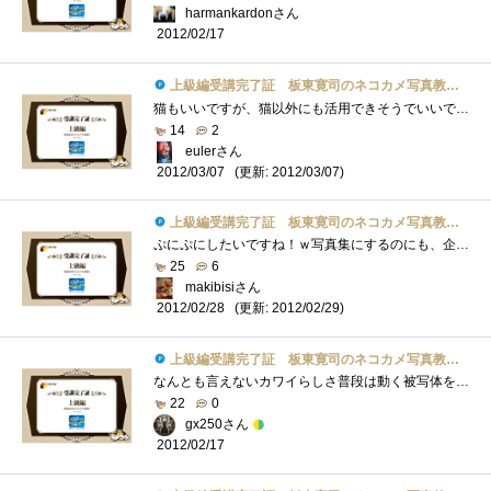
harmankardonさん
2012/02/17
上級編受講完了証 板東寛司のネコカメ写真教室パート2
猫もいいですが、猫以外にも活用できそうでいいですね。というか所々に出てくる肉球が・・・あれだけ立体にしてほしい・・・ぷにぷにしたい�...
14
2
eulerさん
(更新: 2012/03/07)
2012/03/07
上級編受講完了証 板東寛司のネコカメ写真教室パート2
ぷにぷにしたいですね！ｗ写真集にするのにも、企画書を書いたりするのですね。いつか、子供の写真を使って写真集を作ってみたいですね。＾＾
25
6
makibisiさん
(更新: 2012/02/29)
2012/02/28
上級編受講完了証 板東寛司のネコカメ写真教室パート2
なんとも言えないカワイらしさ普段は動く被写体を撮らないため、動きのある動物写真は楽しそうだな～～！
22
0
gx250さん
2012/02/17