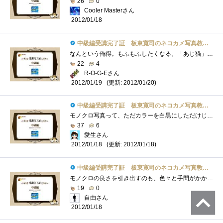
26
0
Cooler Masterさん
2012/01/18
中級編受講完了証 板東寛司のネコカメ写真教室パート2
なんという俺得。もふもふしたくなる。「あじ猫」か…。猫飼ってない、猫カフェもないので無理だったなぁ(´ﾟ'ωﾟ`)ｼｮﾎﾞｰﾝというわ�...
22
4
R-O-G-Eさん
(更新: 2012/01/20)
2012/01/19
中級編受講完了証 板東寛司のネコカメ写真教室パート2
モノクロ写真って、ただカラーを白黒にしただけじゃなく、色々と調整してふわふわにしてるんですね。LightRoom3でモノクロ化してるけど・・・PSE1...
37
6
愛生さん
(更新: 2012/01/18)
2012/01/18
中級編受講完了証 板東寛司のネコカメ写真教室パート2
モノクロの良さを引き出すのも、色々と手間がかかるんだな～デジカメのモノクロモードで撮影した場合と比較して実施に仕上がりに差が出るの�...
19
0
自由さん
2012/01/18