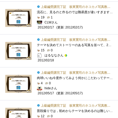
上級編受講完了証 板東寛司のネコカメ写真教室パート2
流石に、見るのと作るのでは難易度が違いすぎますね。(笑)それでも、猫以外でも使えそうなので、Webとか参考になりました。・・・よかったよか...
19
1
CLWさん
(更新: 2012/02/17)
2012/02/17
上級編受講完了証 板東寛司のネコカメ写真教室パート2
テーマを決めてストーリーのある写真を並べて、20ページの冊子作り写真選びのセンスとストーリーで、かなり本格的な写真集になりそうです。
15
0
はるななさん
2012/02/18
上級編受講完了証 板東寛司のネコカメ写真教室パート2
肉球いいね今度作ってみよう何かにこだわってテーマを決めると良い物が出来そうラフイメージを作ると確かにわかりやすいですなあ
4
0
hideさん
(更新: 2012/05/17)
2012/05/17
上級編受講完了証 板東寛司のネコカメ写真教室パート2
普段撮りでは，初めからテーマを決めるのは難しいです．でも，そうしないといいフォトブックは作れないということがわかりました．
12
0