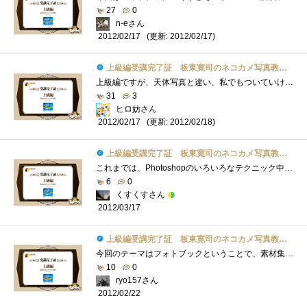
27
0
n-eさん
(更新: 2012/02/17)
2012/02/17
上級編受講完了証 板東寛司のネコカメ写真教室パート2
上級編ですが、天体写真と違い、私でもついていけそうです。肉球可愛いですね。私は、ネコ繋がりでこれとか、肉球マウスパッドネコ耳イヤホ�...
31
3
ヒロ妨さん
(更新: 2012/02/18)
2012/02/17
上級編受講完了証 板東寛司のネコカメ写真教室パート2
これまでは、Photoshopのいろいろなテクニック中心でしたが、今回のフォトブックなら敷居も高くなく挑戦してみても良さそうな内容だったと思い�...
6
0
くすくすさん
2012/03/17
上級編受講完了証 板東寛司のネコカメ写真教室パート2
今回のテーマはフォトブックということで、素材集めから編集など結構な手間がかかってますね。でも、手間がかかってもペットのフォトブック�...
10
0
ryo157さん
2012/02/22