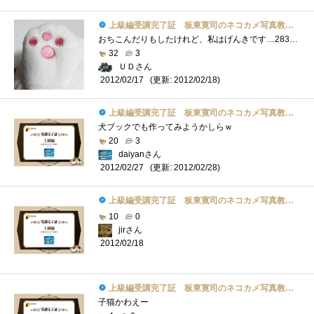
上級編受講完了証 板東寛司のネコカメ写真教室パート2
おちこんだりもしたけれど、私はげんきです…283個目。
32
3
ＵＤさん
(更新: 2012/02/18)
2012/02/17
上級編受講完了証 板東寛司のネコカメ写真教室パート2
犬ブックでも作ってみようかしらｗ
20
3
daiyanさん
(更新: 2012/02/28)
2012/02/27
上級編受講完了証 板東寛司のネコカメ写真教室パート2
10
0
jirさん
2012/02/18
上級編受講完了証 板東寛司のネコカメ写真教室パート2
子猫かわえー