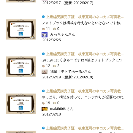
(更新: 2012/02/17)
2012/02/17
上級編受講完了証 板東寛司のネコカメ写真教室パート2
フォトブックは構成を考えないといけないですね。こればかりはセンスが必要ですね・・・楽しそうで、難しそう(笑)
11
0
みっちゃんさん
2012/02/25
上級編受講完了証 板東寛司のネコカメ写真教室パート2
ぷにぷににくきゅーですね♫後はフォトブックについてですね！！今度うちのテトくんブック作りたいです(^^)
12
2
我輩！テトであーる♪さん
(更新: 2012/02/19)
2012/02/19
上級編受講完了証 板東寛司のネコカメ写真教室パート2
やっぱり、構想を持って、コンテ作りが必要なのね。。。勉強になります！
19
0
makihibikiさん
2012/02/18
上級編受講完了証 板東寛司のネコカメ写真教室パート2