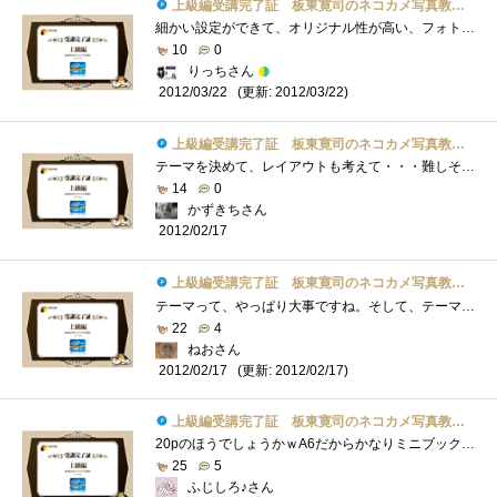
上級編受講完了証 板東寛司のネコカメ写真教室パート2
細かい設定ができて、オリジナル性が高い、フォトブックが作れそうです！！旅行の思い出作りとかよさそー
10
0
りっちさん
(更新: 2012/03/22)
2012/03/22
上級編受講完了証 板東寛司のネコカメ写真教室パート2
テーマを決めて、レイアウトも考えて・・・難しそうですが、うまくできた時の達成感は大きいと思いますね。
14
0
かずきちさん
2012/02/17
上級編受講完了証 板東寛司のネコカメ写真教室パート2
テーマって、やっぱり大事ですね。そして、テーマを決めたら、そのテーマから外れないように気を付けないとね・・・それに、ラフレイアウト�...
22
4
ねおさん
(更新: 2012/02/17)
2012/02/17
上級編受講完了証 板東寛司のネコカメ写真教室パート2
20pのほうでしょうかｗA6だからかなりミニブックですねｗネコさんの鼻だけ集めた写真集・・・は、マニアックすぎるかしらん。
25
5
ふじしろ♪さん