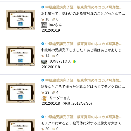
中級編受講完了証 板東寛司のネコカメ写真教室パート2
あじ猫って、味わいのある猫写真のことだったんですね。勝手に鯵をくわえた猫を想像してました。（笑）モノクロ写真って面白いですよねー。�...
18
0
kazさん
2012/01/19
中級編受講完了証 板東寛司のネコカメ写真教室パート2
中級編の受講完了しました！あじ猫はあじがありましたね！可愛い＆お茶目。モノクロ写真にも独特の味がありますよね。「静けさ」や「物悲し�...
14
0
JUN8731さん
2012/01/18
中級編受講完了証 板東寛司のネコカメ写真教室パート2
雑多なところで撮った写真などはあえてモノクロにしたほうが被写体を目立たせることができますね、的な感じですかね。言わんとすることはわ�...
29
4
リーダーさん
(更新: 2012/02/20)
2012/01/18
中級編受講完了証 板東寛司のネコカメ写真教室パート2
モノクロにすると，被写体に対する想像力が大きくなるので，表現力を問われてしまいます．でも，あえてネコでモノクロなのですね．事前にカ�...
20
0