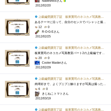
Nadeshicoさん
2012/02/20
上級編受講完了証 板東寛司のネコカメ写真教室パート2
あるテーマに沿って、自分のセンスでパシャッと撮る。編集でトリミングでも良いわけですが、結構難しいですねぇ…。しかしオンラインで作成�...
12
0
R-O-G-Eさん
2012/02/25
上級編受講完了証 板東寛司のネコカメ写真教室パート2
板東寛司のネコカメ写真教室パート2の上級編です！ドリームページを使ってのフォトブック（オリジナル写真集）作成方法です。レイアウトなど�...
20
0
Cooler Masterさん
2012/02/29
上級編受講完了証 板東寛司のネコカメ写真教室パート2
肉球好きで、よくプニプニ触りますが写真は撮ったことないなぁ。うちの子は子猫の時から「ちゅっちゅっ」と幼児のする指吸いならず「肉球吸�...
6
0
きじねこトマトさん
2012/03/19
上級編受講完了証 板東寛司のネコカメ写真教室パート2