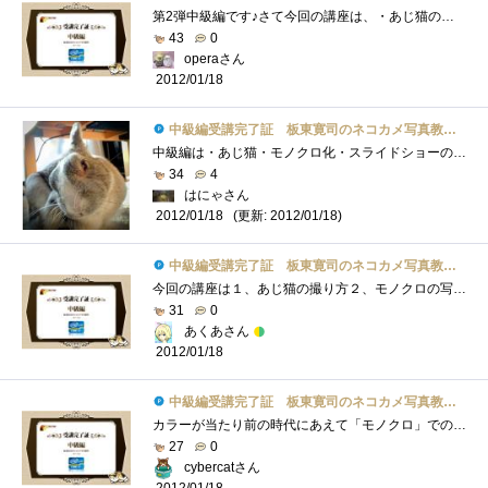
第2弾中級編です♪さて今回の講座は、・あじ猫の撮り方・モノクロの写真の加工方法・スライドショーの作り方がテーマです。まず、・あじ猫の�...
43
0
operaさん
2012/01/18
中級編受講完了証 板東寛司のネコカメ写真教室パート2
中級編は・あじ猫・モノクロ化・スライドショーの2点。●あじ猫猫はいろんな表情を見せる＆それが分かりやすい生き物なので、表情、アングル�...
34
4
はにゃさん
(更新: 2012/01/18)
2012/01/18
中級編受講完了証 板東寛司のネコカメ写真教室パート2
今回の講座は１、あじ猫の撮り方２、モノクロの写真の加工方法３、スライドショーの作り方いつもと違ったアングルで写真を撮るのもまた楽し�...
31
0
あくあさん
2012/01/18
中級編受講完了証 板東寛司のネコカメ写真教室パート2
カラーが当たり前の時代にあえて「モノクロ」での主張。家の中で撮ると確かに雑然としたカラーリングになるので、ネコを目立たせるにはこの�...
27
0
cybercatさん
2012/01/18