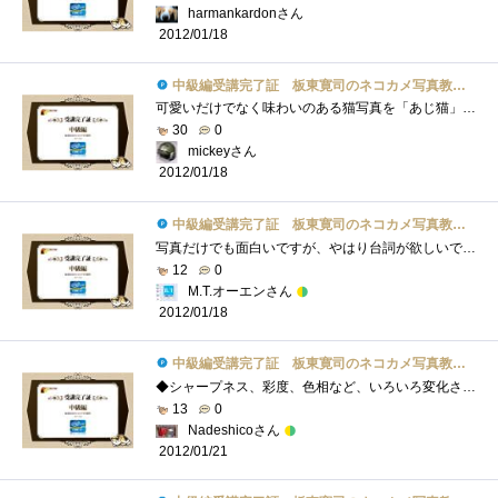
harmankardonさん
2012/01/18
中級編受講完了証 板東寛司のネコカメ写真教室パート2
可愛いだけでなく味わいのある猫写真を「あじ猫」というのですね。初めて知りました（＾＾）今回は、あじ猫の撮影と白黒写真の加工、PSE10を使...
30
0
mickeyさん
2012/01/18
中級編受講完了証 板東寛司のネコカメ写真教室パート2
写真だけでも面白いですが、やはり台詞が欲しいです。台詞によってはそんなに面白くない写真でも面白く見えてくる…かもしれません。という�...
12
0
M.T.オーエンさん
2012/01/18
中級編受講完了証 板東寛司のネコカメ写真教室パート2
◆シャープネス、彩度、色相など、いろいろ変化させていくと、だんだんオリジナルより悪くなっていくことが多く、その都度、名前をつけて保�...
13
0
Nadeshicoさん
2012/01/21