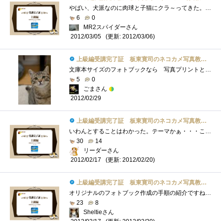
やばい、犬派なのに肉球と子猫にクラ～ってきた。実物は車の幌を爪で研がれたことあるからちょっとだけど、写真は可愛い！こういうの作れる�...
6
0
MR2スパイダーさん
(更新: 2012/03/06)
2012/03/05
上級編受講完了証 板東寛司のネコカメ写真教室パート2
文庫本サイズのフォトブックなら 写真プリントと同じような気軽さで作成できるかな？と 作って見る気になったものの･･･レイアウトが難�...
5
0
ごまさん
2012/02/29
上級編受講完了証 板東寛司のネコカメ写真教室パート2
いわんとすることはわかった。テーマかぁ・・・ここを決めるのが一番大変よね。まあ、フォトブックに限らず、漫画でも小説でもそうなんだけ�...
30
14
リーダーさん
(更新: 2012/02/20)
2012/02/17
上級編受講完了証 板東寛司のネコカメ写真教室パート2
オリジナルのフォトブック作成の手順の紹介ですね。フォトブックというと写真を並べるだけなのかと思いましたが、撮りためた写真の中らか載�...
23
8
Sheltieさん