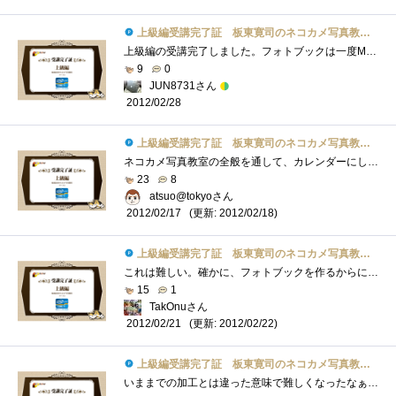
上級編受講完了証 板東寛司のネコカメ写真教室パート2
上級編の受講完了しました。フォトブックは一度MacのiPhotoから作成したことがあります。やっぱり形として残るのは良いですよね。問題はそれな�...
9
0
JUN8731さん
2012/02/28
上級編受講完了証 板東寛司のネコカメ写真教室パート2
ネコカメ写真教室の全般を通して、カレンダーにしろスライドショーにしろ、今回の写真集などは特に撮影時からテーマを決めて撮ることが重要�...
23
8
atsuo@tokyoさん
(更新: 2012/02/18)
2012/02/17
上級編受講完了証 板東寛司のネコカメ写真教室パート2
これは難しい。確かに、フォトブックを作るからにはテーマがいる。しかしこういうのって、例もそうだけど、今まで撮った写真からテーマを決�...
15
1
TakOnuさん
(更新: 2012/02/22)
2012/02/21
上級編受講完了証 板東寛司のネコカメ写真教室パート2
いままでの加工とは違った意味で難しくなったなぁラフかぁ・・・・仕事で一杯書いてるよwwwでもこれって色々な応用ができるかなぁと読みなが�...