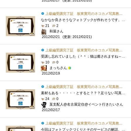
(更新: 2012/02/20)
2012/02/17
上級編受講完了証 板東寛司のネコカメ写真教室パート2
なかなか良さそうなフォトブックが作れそうです。ただ、テーマ決めがちょっと難しいですね～。今回は、出会った猫たち！のような感じになる�...
21
2
和屋さん
(更新: 2012/02/21)
2012/02/21
上級編受講完了証 板東寛司のネコカメ写真教室パート2
受講し忘れていました（＾＾；猫は癒されますね～♪私は家猫のニクキュウをプニプニするのが大好き★家猫もプニプニされていると、まったり�...
10
0
まっちさん
2012/02/19
上級編受講完了証 板東寛司のネコカメ写真教室パート2
素材もある・・・・・とすると？？？足りない写真を撮ることだ。ってことで、天気のいい日に大撮影会をしないといけないナ。はっ、まだ、レ�...
24
0
某支配人@名古屋定住@イベント行きたいさん
2012/02/17
上級編受講完了証 板東寛司のネコカメ写真教室パート2
今回はフォトブックづくりとそのサービスの解説、写真がそろってればわりと簡単に作れそうなので試してみたいですね。上級編の掲載と同時に�...