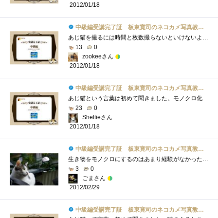
2012/01/18
中級編受講完了証 板東寛司のネコカメ写真教室パート2
あじ猫を撮るには時間と枚数撮らないといけないような感じですね。モノクロ写真は絵画的でいいですね。カラーが当たり前の今では逆に新鮮に�...
13
0
zookeeさん
2012/01/18
中級編受講完了証 板東寛司のネコカメ写真教室パート2
あじ猫という言葉は初めて聞きました。モノクロ化も単純にモノクロに変更するだけではなくてコントラストを調整したりと猫の表情を引きたて�...
23
0
Sheltieさん
2012/01/18
中級編受講完了証 板東寛司のネコカメ写真教室パート2
生き物をモノクロにするのはあまり経験がなかったけど、やってみると雰囲気が変わって面白いと思いましたでも、そのさじ加減が難し～ レタ�...
3
0
ごまさん
2012/02/29
中級編受講完了証 板東寛司のネコカメ写真教室パート2