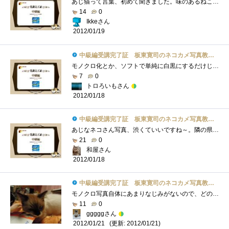
あじ猫って言葉、初めて聞きました。味のあるねこ？モノクロの写真もいい味出しています。昨日見たトップもモノクロでした。関係ないけど。Ph...
14
0
Ikkeさん
2012/01/19
中級編受講完了証 板東寛司のネコカメ写真教室パート2
モノクロ化とか、ソフトで単純に白黒にするだけじゃなくて色々調整してこそなんですね。その点は初めて知ったかも。これまでモノクロ写真は�...
7
0
トロろいもさん
2012/01/18
中級編受講完了証 板東寛司のネコカメ写真教室パート2
あじなネコさん写真、渋くていいですね～。隣の県にネコ寺があるらしく、撮りに行きたい・・・。モノクロにしてみるとまた違った雰囲気にな�...
21
0
和屋さん
2012/01/18
中級編受講完了証 板東寛司のネコカメ写真教室パート2
モノクロ写真自体にあまりなじみがないので、どのような特徴があるのかなど今一歩わかりませんでしたが、モノクロ写真にすることによって背�...
11
0
gggggさん
(更新: 2012/01/21)
2012/01/21