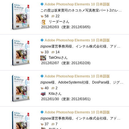
Adobe Photoshop Elements 10 日本語版
この度は坂東寛司のネコカメ写真教室パート2のレビュアーに選出いただきzigsow様及びインテル株式会社様ほか関係各社様に厚く御礼申し上げます�...
58
22
リーダーさん
(更新: 2012/03/05)
2012/02/03
Adobe Photoshop Elements 10 日本語版
zigsow運営事務局様、インテル株式会社様、アドビシステムズ株式会社様、この度は、プレミアムレビュー「板東寛司のネコカメ写真教室-自分だけ�...
33
14
TakOnuさん
(更新: 2012/02/28)
2012/02/07
Adobe Photoshop Elements 10 日本語版
zigsow様、AdobeSystems社様、DosPara様、ジグソープレミアムレビュー「板東寛司のネコカメ写真教室」レビューアーに選出頂き有難うございます。【感�...
40
2
Kitaさん
(更新: 2012/03/01)
2012/01/30
Adobe Photoshop Elements 10 日本語版
zigsow運営事務局様。インテル株式会社様。アドビシステムズ株式会社様。この度は、プレミアムレビュー「板東寛司のネコカメ写真教室-自分だけ�...
37
7