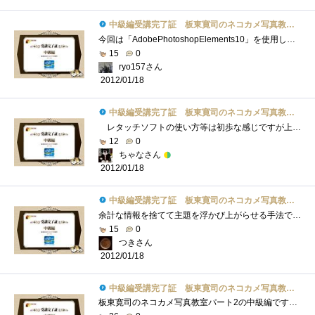
中級編受講完了証 板東寛司のネコカメ写真教室パート2
今回は「AdobePhotoshopElements10」を使用してのスライドショー作成が紹介されてます。一見簡単そうですが、モノトーン調の写真もただ色を失くせば�...
15
0
ryo157さん
2012/01/18
中級編受講完了証 板東寛司のネコカメ写真教室パート2
レタッチソフトの使い方等は初歩な感じですが上級になると凄い事になるのかなo(^o^)o猫がいっぱいで写真を見ながら読んでいくだけでもとても�...
12
0
ちゃなさん
2012/01/18
中級編受講完了証 板東寛司のネコカメ写真教室パート2
余計な情報を捨てて主題を浮かび上がらせる手法ですね。今回の教室では色を無くすことで猫を引き立ててます。いまいちなカラー画像もモノク�...
15
0
つきさん
2012/01/18
中級編受講完了証 板東寛司のネコカメ写真教室パート2
板東寛司のネコカメ写真教室パート2の中級編です！講座は以下の3点が主な内容。①あじ猫の撮り方②モノクロの写真の加工方法③スライドショー...