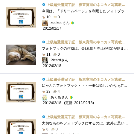
上級編受講完了証 板東寛司のネコカメ写真教室パート2
今回は、「ドリームページ」を利用したフォトブック作成の方法でした。デジカメになってから気軽に写真が撮れて編集の自由度も大幅にアップ�...
10
0
zookeeさん
2012/02/17
上級編受講完了証 板東寛司のネコカメ写真教室パート2
フォトブックの作成は、金(原価と売上/利益)が絡まないだけで、一般的なビデオや写真集作成と全く同じですね。ターゲットユーザーの絞り込み�...
11
0
Picardさん
2012/02/18
上級編受講完了証 板東寛司のネコカメ写真教室パート2
にゃんこフォトブック・・・一冊は欲しいかなぁ(*´艸｀)お気に入りの猫写真をフォトブックにして記念に残せるのは良いですね♪テーマを決める...
23
4
あくあさん
(更新: 2012/02/18)
2012/02/18
上級編受講完了証 板東寛司のネコカメ写真教室パート2
大切なものをフォトブックにするのは、意外と思いつかないもので、確かに本のようなものは無くなり難く、見つけ易いものです。本の表紙が週�...
8
0