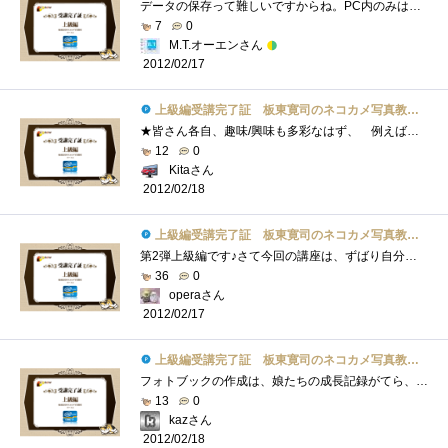
データの保存って難しいですからね。PC内のみは論外ですが、DVD等に焼いた程度では数年で消えたりします。SDカードなんかに入れたまま保存する�...
7
0
M.T.オーエンさん
2012/02/17
上級編受講完了証 板東寛司のネコカメ写真教室パート2
★皆さん各自、趣味/興味も多彩なはず、 例えば星座、ペット、城などの歴史的建造物、アンティーク、 各種スポーツ、旅行の思い出、レシピ�...
12
0
Kitaさん
2012/02/18
上級編受講完了証 板東寛司のネコカメ写真教室パート2
第2弾上級編です♪さて今回の講座は、ずばり自分だけのフォトブック作りです♪まず、撮影した写真からお気に入りの写真を選びレイアウトなど�...
36
0
operaさん
2012/02/17
上級編受講完了証 板東寛司のネコカメ写真教室パート2
フォトブックの作成は、娘たちの成長記録がてら、毎年行っています。（「Photoback」というサービスを使っています。フォトブック作成サービス�...
13
0
kazさん
2012/02/18