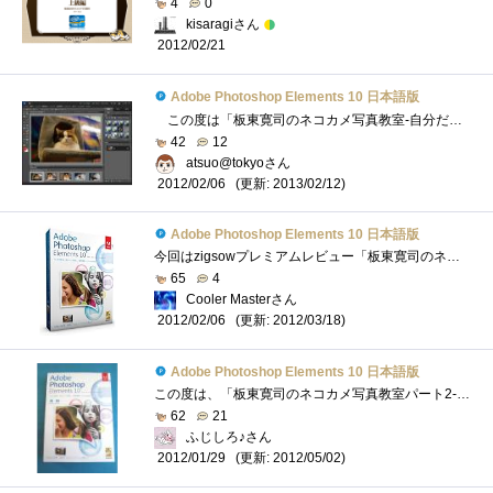
4
0
kisaragiさん
2012/02/21
Adobe Photoshop Elements 10 日本語版
この度は「板東寛司のネコカメ写真教室-自分だけの写真集制作編」に選出いただきありがとうございます。 こちらでは、AdobePhotoshopElements10の�...
42
12
atsuo@tokyoさん
(更新: 2013/02/12)
2012/02/06
Adobe Photoshop Elements 10 日本語版
今回はzigsowプレミアムレビュー「板東寛司のネコカメ写真教室-自分だけの写真集制作編」のレビュアーに選出して頂き、マウスコンピューター「M...
65
4
Cooler Masterさん
(更新: 2012/03/18)
2012/02/06
Adobe Photoshop Elements 10 日本語版
この度は、「板東寛司のネコカメ写真教室パート2-自分だけの写真集制作編」のレビュアーに選出いただき、zigsow様及びインテル株式会社様、株式...
62
21
ふじしろ♪さん
(更新: 2012/05/02)
2012/01/29