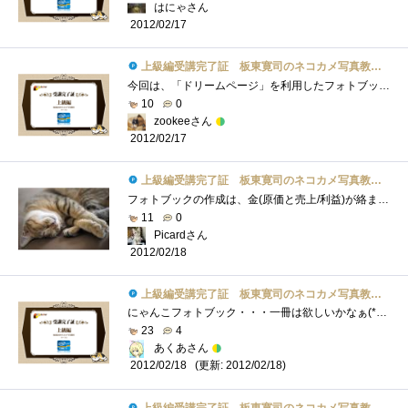
はにゃさん
2012/02/17
上級編受講完了証 板東寛司のネコカメ写真教室パート2
今回は、「ドリームページ」を利用したフォトブック作成の方法でした。デジカメになってから気軽に写真が撮れて編集の自由度も大幅にアップ�...
10
0
zookeeさん
2012/02/17
上級編受講完了証 板東寛司のネコカメ写真教室パート2
フォトブックの作成は、金(原価と売上/利益)が絡まないだけで、一般的なビデオや写真集作成と全く同じですね。ターゲットユーザーの絞り込み�...
11
0
Picardさん
2012/02/18
上級編受講完了証 板東寛司のネコカメ写真教室パート2
にゃんこフォトブック・・・一冊は欲しいかなぁ(*´艸｀)お気に入りの猫写真をフォトブックにして記念に残せるのは良いですね♪テーマを決める...
23
4
あくあさん
(更新: 2012/02/18)
2012/02/18