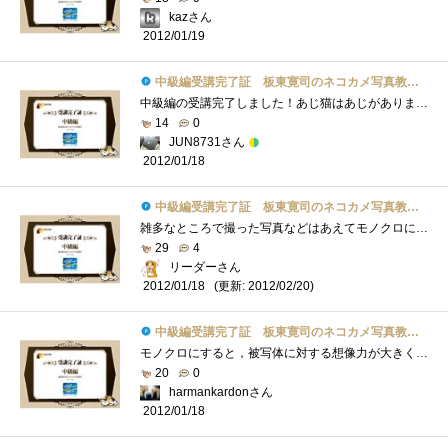
kazさん
2012/01/19
中級編受講完了証 板東寛司のネコカメ写真教室パート2
中級編の受講完了しました！あじ猫はあじがありましたね！可愛い＆お茶目。モノクロ写真にも独特の味がありますよね。「静けさ」や「物悲し�...
14
0
JUN8731さん
2012/01/18
中級編受講完了証 板東寛司のネコカメ写真教室パート2
雑多なところで撮った写真などはあえてモノクロにしたほうが被写体を目立たせることができますね、的な感じですかね。言わんとすることはわ�...
29
4
リーダーさん
(更新: 2012/02/20)
2012/01/18
中級編受講完了証 板東寛司のネコカメ写真教室パート2
モノクロにすると，被写体に対する想像力が大きくなるので，表現力を問われてしまいます．でも，あえてネコでモノクロなのですね．事前にカ�...
20
0
harmankardonさん
2012/01/18