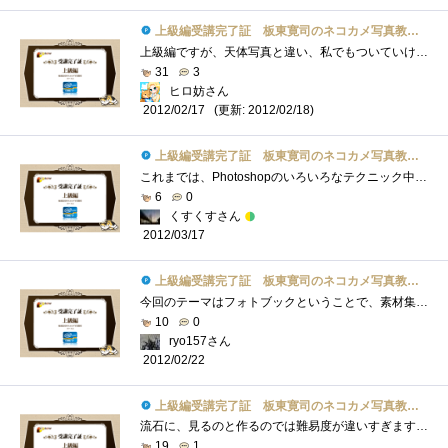
上級編受講完了証 板東寛司のネコカメ写真教室パート2
上級編ですが、天体写真と違い、私でもついていけそうです。肉球可愛いですね。私は、ネコ繋がりでこれとか、肉球マウスパッドネコ耳イヤホ�...
31
3
ヒロ妨さん
(更新: 2012/02/18)
2012/02/17
上級編受講完了証 板東寛司のネコカメ写真教室パート2
これまでは、Photoshopのいろいろなテクニック中心でしたが、今回のフォトブックなら敷居も高くなく挑戦してみても良さそうな内容だったと思い�...
6
0
くすくすさん
2012/03/17
上級編受講完了証 板東寛司のネコカメ写真教室パート2
今回のテーマはフォトブックということで、素材集めから編集など結構な手間がかかってますね。でも、手間がかかってもペットのフォトブック�...
10
0
ryo157さん
2012/02/22
上級編受講完了証 板東寛司のネコカメ写真教室パート2
流石に、見るのと作るのでは難易度が違いすぎますね。(笑)それでも、猫以外でも使えそうなので、Webとか参考になりました。・・・よかったよか...
19
1