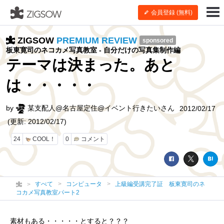
会員登録 (無料)
ZIGSOW
PREMIUM REVIEW
sponsored
板東寛司のネコカメ写真教室 - 自分だけの写真集制作編
テーマは決まった。あと
は・・・・・
by
某支配人@名古屋定住@イベント行きたいさん
2012/02/17
(更新: 2012/02/17)
24
COOL！
0
コメント
すべて
コンピュータ
上級編受講完了証 板東寛司のネ
コカメ写真教室パート2
素材もある・・・・・とすると？？？