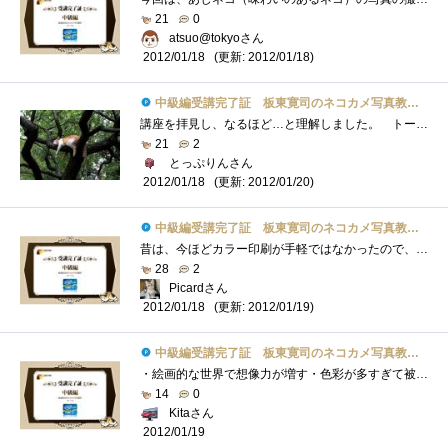
21
0
atsuo@tokyoさん
(更新: 2012/01/18)
2012/01/18
中級編受講完了証 板東寛司のネコカメ写真教室パート2
講座を拝見し、なるほど…と理解しました。 トーンカーブの調整は、カラーで何度か経験しているため、内容自体はそれほど新鮮ではなかった�...
21
2
とっぷりんさん
(更新: 2012/01/20)
2012/01/18
中級編受講完了証 板東寛司のネコカメ写真教室パート2
昔は、今ほどカラー印刷が手軽ではなかったので、モノクロームを意識した写真の撮影や、グラフ,資料を作っていましたが、最近は余りモノクロ�...
28
2
Picardさん
(更新: 2012/01/19)
2012/01/18
中級編受講完了証 板東寛司のネコカメ写真教室パート2
・絵画的な世界で想像力が増す・色彩が多すぎて被写体が目立たずに失敗・「仮想コピーを作成」し、並べて比較編集・被写体の陰影を際立たせ�...
14
0
Kitaさん
2012/01/19