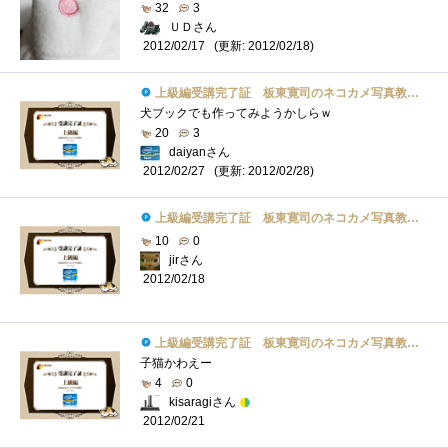
32
3
ＵＤさん
(更新: 2012/02/18)
2012/02/17
上級編受講完了証 板東寛司のネコカメ写真教室パート2
犬ブックでも作ってみようかしらｗ
20
3
daiyanさん
(更新: 2012/02/28)
2012/02/27
上級編受講完了証 板東寛司のネコカメ写真教室パート2
10
0
jirさん
2012/02/18
上級編受講完了証 板東寛司のネコカメ写真教室パート2
子猫かわえー
4
0
kisaragiさん
2012/02/21