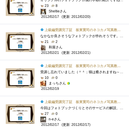
オリジナルのフォトブック作成の手順の紹介ですね。フォトブックというと写真を並べるだけなのかと思いましたが、撮りためた写真の中らか載�...
23
8
Sheltieさん
(更新: 2012/02/20)
2012/02/17
上級編受講完了証 板東寛司のネコカメ写真教室パート2
なかなか良さそうなフォトブックが作れそうです。ただ、テーマ決めがちょっと難しいですね～。今回は、出会った猫たち！のような感じになる�...
21
2
和屋さん
(更新: 2012/02/21)
2012/02/21
上級編受講完了証 板東寛司のネコカメ写真教室パート2
受講し忘れていました（＾＾；猫は癒されますね～♪私は家猫のニクキュウをプニプニするのが大好き★家猫もプニプニされていると、まったり�...
10
0
まっちさん
2012/02/19
上級編受講完了証 板東寛司のネコカメ写真教室パート2
今回はフォトブックづくりとそのサービスの解説、写真がそろってればわりと簡単に作れそうなので試してみたいですね。上級編の掲載と同時に�...
27
0
n-eさん
(更新: 2012/02/17)
2012/02/17