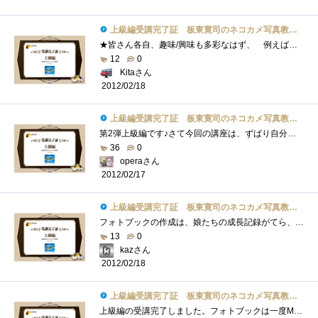
上級編受講完了証 板東寛司のネコカメ写真教室パート2
★皆さん各自、趣味/興味も多彩なはず、 例えば星座、ペット、城などの歴史的建造物、アンティーク、 各種スポーツ、旅行の思い出、レシピ�...
12
0
Kitaさん
2012/02/18
上級編受講完了証 板東寛司のネコカメ写真教室パート2
第2弾上級編です♪さて今回の講座は、ずばり自分だけのフォトブック作りです♪まず、撮影した写真からお気に入りの写真を選びレイアウトなど�...
36
0
operaさん
2012/02/17
上級編受講完了証 板東寛司のネコカメ写真教室パート2
フォトブックの作成は、娘たちの成長記録がてら、毎年行っています。（「Photoback」というサービスを使っています。フォトブック作成サービス�...
13
0
kazさん
2012/02/18
上級編受講完了証 板東寛司のネコカメ写真教室パート2
上級編の受講完了しました。フォトブックは一度MacのiPhotoから作成したことがあります。やっぱり形として残るのは良いですよね。問題はそれな�...