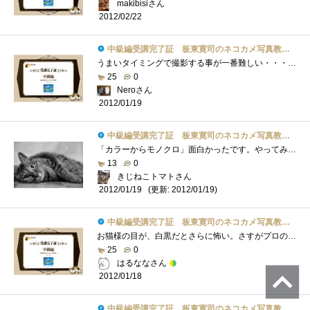
makibisiさん
2012/02/22
中級編受講完了証 板東寛司のネコカメ写真教室パート2
うまいタイミングで撮影する事が一番難しい・・・＞＜お金を気にせず撮影できるデジカメ時代より前は大変だったろうな・・・。
25
0
Neroさん
2012/01/19
中級編受講完了証 板東寛司のネコカメ写真教室パート2
「カラーからモノクロ」面白かったです。やってみたい。「スライドの再生時間は3秒前後・枚数は10枚から30枚程度」こういう具体的なアドバイス...
13
0
きじねこトマトさん
(更新: 2012/01/19)
2012/01/19
中級編受講完了証 板東寛司のネコカメ写真教室パート2
お猫様の目が、白黒だとさらに怖い。さすがプロの写真です。（白黒は非常に冷たいイメージ）最後のにこやかな（眠そうな）目は、好きです。
25
0
はるななさん
2012/01/18
中級編受講完了証 板東寛司のネコカメ写真教室パート2