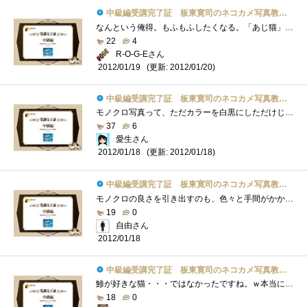
中級編受講完了証 板東寛司のネコカメ写真教室パート2
なんという俺得。もふもふしたくなる。「あじ猫」か…。猫飼ってない、猫カフェもないので無理だったなぁ(´ﾟ'ωﾟ`)ｼｮﾎﾞｰﾝというわ�...
22
4
R-O-G-Eさん
(更新: 2012/01/20)
2012/01/19
中級編受講完了証 板東寛司のネコカメ写真教室パート2
モノクロ写真って、ただカラーを白黒にしただけじゃなく、色々と調整してふわふわにしてるんですね。LightRoom3でモノクロ化してるけど・・・PSE1...
37
6
愛生さん
(更新: 2012/01/18)
2012/01/18
中級編受講完了証 板東寛司のネコカメ写真教室パート2
モノクロの良さを引き出すのも、色々と手間がかかるんだな～デジカメのモノクロモードで撮影した場合と比較して実施に仕上がりに差が出るの�...
19
0
自由さん
2012/01/18
中級編受講完了証 板東寛司のネコカメ写真教室パート2
鯵が好きな猫・・・ではなかったですね。ｗ本当に、いろいろな表情が見れて癒されます。＾＾モノクロの写真も、とってもいいですね！
18
0