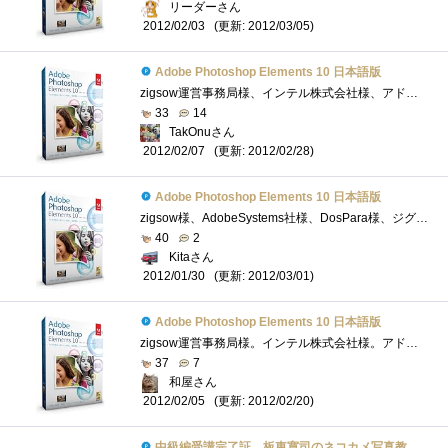
リーダーさん
(更新: 2012/03/05)
2012/02/03
Adobe Photoshop Elements 10 日本語版
zigsow運営事務局様、インテル株式会社様、アドビシステムズ株式会社様、この度は、プレミアムレビュー「板東寛司のネコカメ写真教室-自分だけ�...
33
14
TakOnuさん
(更新: 2012/02/28)
2012/02/07
Adobe Photoshop Elements 10 日本語版
zigsow様、AdobeSystems社様、DosPara様、ジグソープレミアムレビュー「板東寛司のネコカメ写真教室」レビューアーに選出頂き有難うございます。【感�...
40
2
Kitaさん
(更新: 2012/03/01)
2012/01/30
Adobe Photoshop Elements 10 日本語版
zigsow運営事務局様。インテル株式会社様。アドビシステムズ株式会社様。この度は、プレミアムレビュー「板東寛司のネコカメ写真教室-自分だけ�...
37
7
和屋さん
(更新: 2012/02/20)
2012/02/05
中級編受講完了証 板東寛司のネコカメ写真教室パート2