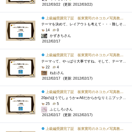
(更新: 2012/03/22)
2012/03/22
上級編受講完了証 板東寛司のネコカメ写真教室パート2
テーマを決めて、レイアウトも考えて・・・難しそうですが、うまくできた時の達成感は大きいと思いますね。
14
0
かずきちさん
2012/02/17
上級編受講完了証 板東寛司のネコカメ写真教室パート2
テーマって、やっぱり大事ですね。そして、テーマを決めたら、そのテーマから外れないように気を付けないとね・・・それに、ラフレイアウト�...
22
4
ねおさん
(更新: 2012/02/17)
2012/02/17
上級編受講完了証 板東寛司のネコカメ写真教室パート2
20pのほうでしょうかｗA6だからかなりミニブックですねｗネコさんの鼻だけ集めた写真集・・・は、マニアックすぎるかしらん。
25
5
ふじしろ♪さん
(更新: 2012/02/17)
2012/02/17
上級編受講完了証 板東寛司のネコカメ写真教室パート2