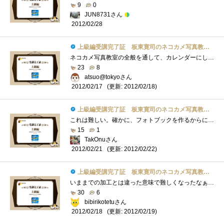
9
0
JUN8731さん
2012/02/28
上級編受講完了証 板東寛司のネコカメ写真教室パート2
ネコカメ写真教室の全般を通して、カレンダーにしろスライドショーにしろ、今回の写真集などは特に撮影時からテーマを決めて撮ることが重要�...
23
8
atsuo@tokyoさん
(更新: 2012/02/18)
2012/02/17
上級編受講完了証 板東寛司のネコカメ写真教室パート2
これは難しい。確かに、フォトブックを作るからにはテーマがいる。しかしこういうのって、例もそうだけど、今まで撮った写真からテーマを決�...
15
1
TakOnuさん
(更新: 2012/02/22)
2012/02/21
上級編受講完了証 板東寛司のネコカメ写真教室パート2
いままでの加工とは違った意味で難しくなったなぁラフかぁ・・・・仕事で一杯書いてるよwwwでもこれって色々な応用ができるかなぁと読みなが�...
30
6
bibirikotetuさん
(更新: 2012/02/19)
2012/02/18