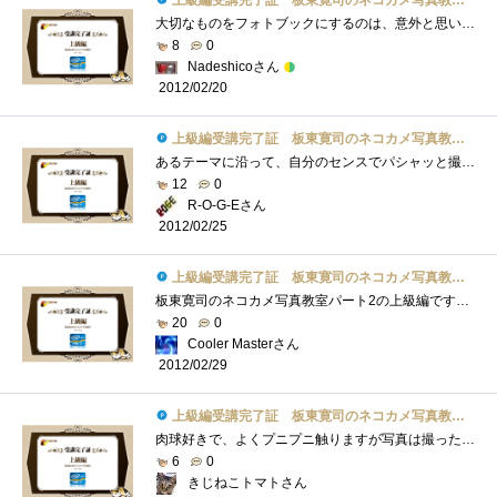
上級編受講完了証 板東寛司のネコカメ写真教室パート2
大切なものをフォトブックにするのは、意外と思いつかないもので、確かに本のようなものは無くなり難く、見つけ易いものです。本の表紙が週�...
8
0
Nadeshicoさん
2012/02/20
上級編受講完了証 板東寛司のネコカメ写真教室パート2
あるテーマに沿って、自分のセンスでパシャッと撮る。編集でトリミングでも良いわけですが、結構難しいですねぇ…。しかしオンラインで作成�...
12
0
R-O-G-Eさん
2012/02/25
上級編受講完了証 板東寛司のネコカメ写真教室パート2
板東寛司のネコカメ写真教室パート2の上級編です！ドリームページを使ってのフォトブック（オリジナル写真集）作成方法です。レイアウトなど�...
20
0
Cooler Masterさん
2012/02/29
上級編受講完了証 板東寛司のネコカメ写真教室パート2
肉球好きで、よくプニプニ触りますが写真は撮ったことないなぁ。うちの子は子猫の時から「ちゅっちゅっ」と幼児のする指吸いならず「肉球吸�...
6
0
きじねこトマトさん