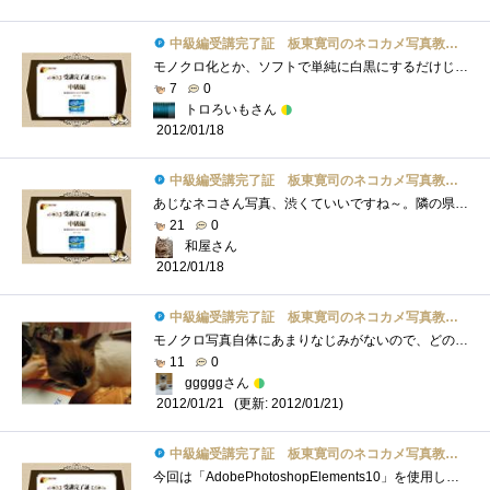
中級編受講完了証 板東寛司のネコカメ写真教室パート2
モノクロ化とか、ソフトで単純に白黒にするだけじゃなくて色々調整してこそなんですね。その点は初めて知ったかも。これまでモノクロ写真は�...
7
0
トロろいもさん
2012/01/18
中級編受講完了証 板東寛司のネコカメ写真教室パート2
あじなネコさん写真、渋くていいですね～。隣の県にネコ寺があるらしく、撮りに行きたい・・・。モノクロにしてみるとまた違った雰囲気にな�...
21
0
和屋さん
2012/01/18
中級編受講完了証 板東寛司のネコカメ写真教室パート2
モノクロ写真自体にあまりなじみがないので、どのような特徴があるのかなど今一歩わかりませんでしたが、モノクロ写真にすることによって背�...
11
0
gggggさん
(更新: 2012/01/21)
2012/01/21
中級編受講完了証 板東寛司のネコカメ写真教室パート2
今回は「AdobePhotoshopElements10」を使用してのスライドショー作成が紹介されてます。一見簡単そうですが、モノトーン調の写真もただ色を失くせば�...