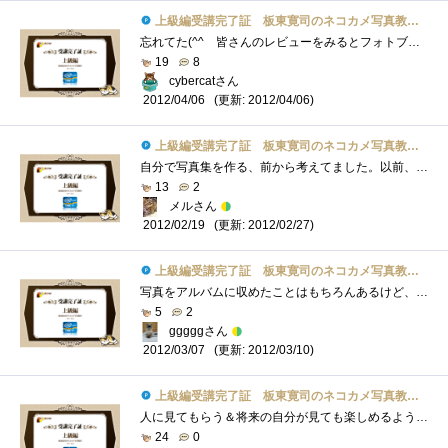
上級編受講完了証 板東寛司のネコカメ写真教室パート2
忘れてた(^^ゞ皆さんのレビューをみるとフォトブックを創れるのは記念にはなるね。でもまず写真が程度上手くないとね。あと動くもの対象だと�...
19
8
cybercatさん
(更新: 2012/04/06)
2012/04/06
上級編受講完了証 板東寛司のネコカメ写真教室パート2
自分で写真集を作る、前から考えてました。以前、フリーペーパーの編集に携わっていたことがあり、出版に関して少々知識はあるものの、個人�...
13
2
メルさん
(更新: 2012/02/27)
2012/02/19
上級編受講完了証 板東寛司のネコカメ写真教室パート2
写真をアルバムに収めたことはもちろんあるけど、テーマとか何を伝えたいかとかまで考えたことがなかった。フォトブックっていう感じではな�...
5
2
gggggさん
(更新: 2012/03/10)
2012/03/07
上級編受講完了証 板東寛司のネコカメ写真教室パート2
人に見てもらう＆将来の自分が見ても楽しめるようなテーマってなかなか考え付かないのですが、こういうのは場数勝負のような気がするので、�...
24
0