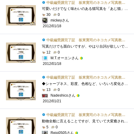
中級編受講完了証 板東寛司のネコカメ写真教室パート2
可愛いだけでなく味わいのある猫写真を「あじ猫」というのですね。初めて知りました（＾＾）今回は、あじ猫の撮影と白黒写真の加工、PSE10を使...
30
0
mickeyさん
2012/01/18
中級編受講完了証 板東寛司のネコカメ写真教室パート2
写真だけでも面白いですが、やはり台詞が欲しいです。台詞によってはそんなに面白くない写真でも面白く見えてくる…かもしれません。という�...
12
0
M.T.オーエンさん
2012/01/18
中級編受講完了証 板東寛司のネコカメ写真教室パート2
◆シャープネス、彩度、色相など、いろいろ変化させていくと、だんだんオリジナルより悪くなっていくことが多く、その都度、名前をつけて保�...
13
0
Nadeshicoさん
2012/01/21
中級編受講完了証 板東寛司のネコカメ写真教室パート2
動物全般に言えることですが、見ていて大変癒されます。飼える動物の中でトップクラスの愛嬌のネコを色々な角度、色々な人の視点、色々なシ�...
5
0
Reio0505さん