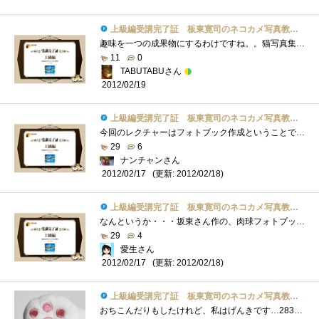
上級編受講完了証 板東寛司のネコカメ写真教室パート2
趣味を一つの成果物にするわけですね。。猫写真集。猫好きにはたまりません。
11
0
TABUTABUさん
2012/02/19
上級編受講完了証 板東寛司のネコカメ写真教室パート2
今回のレクチャーはフォトブック作成ということでためにはなったが､は長過ぎ(^^ゞ
29
6
ナンチャンさん
(更新: 2012/02/18)
2012/02/17
上級編受講完了証 板東寛司のネコカメ写真教室パート2
なんというか・・・坂東さん作の、肉球フォトブックが欲しい！
29
4
愛生さん
(更新: 2012/02/18)
2012/02/17
上級編受講完了証 板東寛司のネコカメ写真教室パート2
おちこんだりもしたけれど、私はげんきです…283個目。