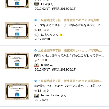
CLWさん
(更新: 2012/02/17)
2012/02/17
上級編受講完了証 板東寛司のネコカメ写真教室パート2
テーマを決めてストーリーのある写真を並べて、20ページの冊子作り写真選びのセンスとストーリーで、かなり本格的な写真集になりそうです。
15
0
はるななさん
2012/02/18
上級編受講完了証 板東寛司のネコカメ写真教室パート2
肉球いいね今度作ってみよう何かにこだわってテーマを決めると良い物が出来そうラフイメージを作ると確かにわかりやすいですなあ
4
0
hideさん
(更新: 2012/05/17)
2012/05/17
上級編受講完了証 板東寛司のネコカメ写真教室パート2
普段撮りでは，初めからテーマを決めるのは難しいです．でも，そうしないといいフォトブックは作れないということがわかりました．
12
0
harmankardonさん
2012/02/17