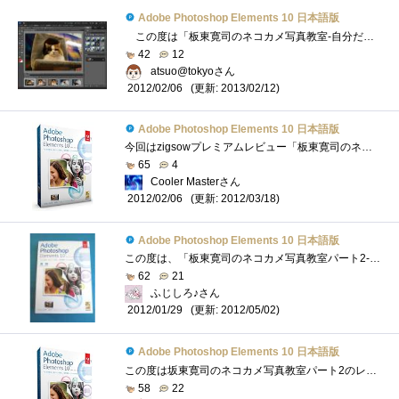
Adobe Photoshop Elements 10 日本語版
この度は「板東寛司のネコカメ写真教室-自分だけの写真集制作編」に選出いただきありがとうございます。 こちらでは、AdobePhotoshopElements10の�...
42
12
atsuo@tokyoさん
(更新: 2013/02/12)
2012/02/06
Adobe Photoshop Elements 10 日本語版
今回はzigsowプレミアムレビュー「板東寛司のネコカメ写真教室-自分だけの写真集制作編」のレビュアーに選出して頂き、マウスコンピューター「M...
65
4
Cooler Masterさん
(更新: 2012/03/18)
2012/02/06
Adobe Photoshop Elements 10 日本語版
この度は、「板東寛司のネコカメ写真教室パート2-自分だけの写真集制作編」のレビュアーに選出いただき、zigsow様及びインテル株式会社様、株式...
62
21
ふじしろ♪さん
(更新: 2012/05/02)
2012/01/29
Adobe Photoshop Elements 10 日本語版
この度は坂東寛司のネコカメ写真教室パート2のレビュアーに選出いただきzigsow様及びインテル株式会社様ほか関係各社様に厚く御礼申し上げます�...
58
22