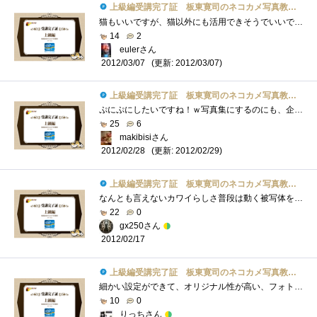
上級編受講完了証 板東寛司のネコカメ写真教室パート2
猫もいいですが、猫以外にも活用できそうでいいですね。というか所々に出てくる肉球が・・・あれだけ立体にしてほしい・・・ぷにぷにしたい�...
14
2
eulerさん
(更新: 2012/03/07)
2012/03/07
上級編受講完了証 板東寛司のネコカメ写真教室パート2
ぷにぷにしたいですね！ｗ写真集にするのにも、企画書を書いたりするのですね。いつか、子供の写真を使って写真集を作ってみたいですね。＾＾
25
6
makibisiさん
(更新: 2012/02/29)
2012/02/28
上級編受講完了証 板東寛司のネコカメ写真教室パート2
なんとも言えないカワイらしさ普段は動く被写体を撮らないため、動きのある動物写真は楽しそうだな～～！
22
0
gx250さん
2012/02/17
上級編受講完了証 板東寛司のネコカメ写真教室パート2
細かい設定ができて、オリジナル性が高い、フォトブックが作れそうです！！旅行の思い出作りとかよさそー
10
0
りっちさん