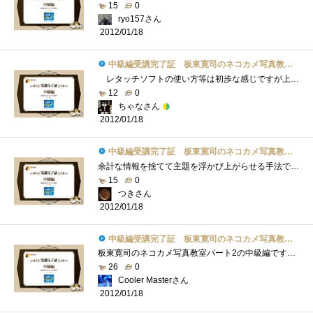
15
0
ryo157さん
2012/01/18
中級編受講完了証 板東寛司のネコカメ写真教室パート2
レタッチソフトの使い方等は初歩な感じですが上級になると凄い事になるのかなo(^o^)o猫がいっぱいで写真を見ながら読んでいくだけでもとても�...
12
0
ちゃなさん
2012/01/18
中級編受講完了証 板東寛司のネコカメ写真教室パート2
余計な情報を捨てて主題を浮かび上がらせる手法ですね。今回の教室では色を無くすことで猫を引き立ててます。いまいちなカラー画像もモノク�...
15
0
つきさん
2012/01/18
中級編受講完了証 板東寛司のネコカメ写真教室パート2
板東寛司のネコカメ写真教室パート2の中級編です！講座は以下の3点が主な内容。①あじ猫の撮り方②モノクロの写真の加工方法③スライドショー...
26
0
Cooler Masterさん
2012/01/18