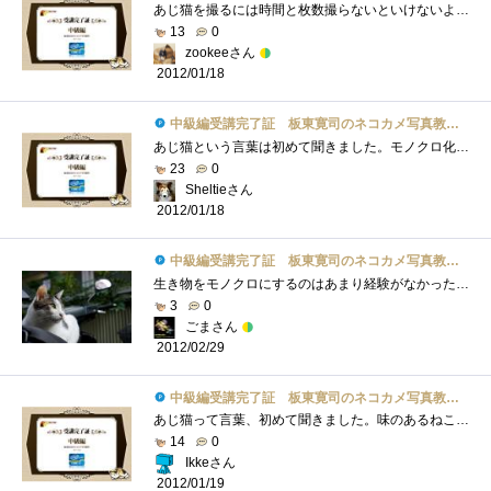
あじ猫を撮るには時間と枚数撮らないといけないような感じですね。モノクロ写真は絵画的でいいですね。カラーが当たり前の今では逆に新鮮に�...
13
0
zookeeさん
2012/01/18
中級編受講完了証 板東寛司のネコカメ写真教室パート2
あじ猫という言葉は初めて聞きました。モノクロ化も単純にモノクロに変更するだけではなくてコントラストを調整したりと猫の表情を引きたて�...
23
0
Sheltieさん
2012/01/18
中級編受講完了証 板東寛司のネコカメ写真教室パート2
生き物をモノクロにするのはあまり経験がなかったけど、やってみると雰囲気が変わって面白いと思いましたでも、そのさじ加減が難し～ レタ�...
3
0
ごまさん
2012/02/29
中級編受講完了証 板東寛司のネコカメ写真教室パート2
あじ猫って言葉、初めて聞きました。味のあるねこ？モノクロの写真もいい味出しています。昨日見たトップもモノクロでした。関係ないけど。Ph...
14
0
Ikkeさん
2012/01/19