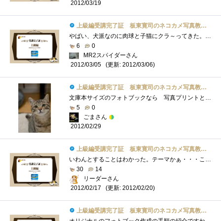
2012/03/19
上級編受講完了証 板東寛司のネコカメ写真教室パート2
やばい、犬派なのに肉球と子猫にクラ～ってきた。実物は車の幌を爪で研がれたことあるからちょっとだけど、写真は可愛い！こういうの作れる�...
6
0
MR2スパイダーさん
(更新: 2012/03/06)
2012/03/05
上級編受講完了証 板東寛司のネコカメ写真教室パート2
文庫本サイズのフォトブックなら 写真プリントと同じような気軽さで作成できるかな？と 作って見る気になったものの･･･レイアウトが難�...
5
0
ごまさん
2012/02/29
上級編受講完了証 板東寛司のネコカメ写真教室パート2
いわんとすることはわかった。テーマかぁ・・・ここを決めるのが一番大変よね。まあ、フォトブックに限らず、漫画でも小説でもそうなんだけ�...
30
14
リーダーさん
(更新: 2012/02/20)
2012/02/17
上級編受講完了証 板東寛司のネコカメ写真教室パート2