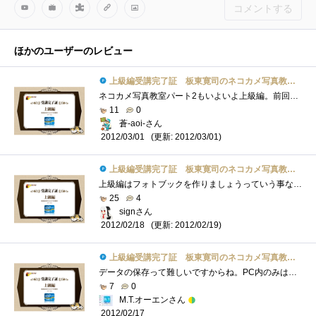
コメントする
ほかのユーザーのレビュー
上級編受講完了証 板東寛司のネコカメ写真教室パート2
ネコカメ写真教室パート2もいよいよ上級編。前回のスライドショーもなかなか楽しみましたが、今回はフォトブックということで「物」としてで�...
11
0
蒼-aoi-さん
(更新: 2012/03/01)
2012/03/01
上級編受講完了証 板東寛司のネコカメ写真教室パート2
上級編はフォトブックを作りましょうっていう事なんですネ。私、今まで写真を撮ってもたまに印刷くらいはしますけど、フォトブックを作ろう�...
25
4
signさん
(更新: 2012/02/19)
2012/02/18
上級編受講完了証 板東寛司のネコカメ写真教室パート2
データの保存って難しいですからね。PC内のみは論外ですが、DVD等に焼いた程度では数年で消えたりします。SDカードなんかに入れたまま保存する�...
7
0
M.T.オーエンさん
2012/02/17