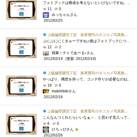
フォトブックは構成を考えないといけないですね。こればかりはセンスが必要ですね・・・楽しそうで、難しそう(笑)
11
0
みっちゃんさん
2012/02/25
上級編受講完了証 板東寛司のネコカメ写真教室パート2
ぷにぷににくきゅーですね♫後はフォトブックについてですね！！今度うちのテトくんブック作りたいです(^^)
12
2
我輩！テトであーる♪さん
(更新: 2012/02/19)
2012/02/19
上級編受講完了証 板東寛司のネコカメ写真教室パート2
やっぱり、構想を持って、コンテ作りが必要なのね。。。勉強になります！
19
0
makihibikiさん
2012/02/18
上級編受講完了証 板東寛司のネコカメ写真教室パート2
こんなんつくれたらいいなぁ～、と思わず見入ってしまいましたｗ
6
0
ひろっぴさん
2012/02/26