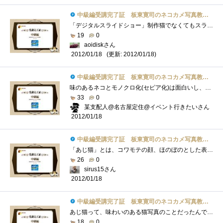
中級編受講完了証 板東寛司のネコカメ写真教室パート2
「デジタルスライドショー」制作猫でなくてもスライドショー楽しめますね。それを 猫でするとなると かなり楽しめるのは請け合い毎日、同�...
19
0
aoidiskさん
(更新: 2012/01/18)
2012/01/18
中級編受講完了証 板東寛司のネコカメ写真教室パート2
味のあるネコとモノクロ化(セピア化)は面白いし、センスも必要だなぁ～と漠然と見てました。今回はＰＳエレメンツ10の方で処理すると思ってた�...
33
0
某支配人@名古屋定住@イベント行きたいさん
2012/01/18
中級編受講完了証 板東寛司のネコカメ写真教室パート2
「あじ猫」とは、コワモテの顔、ほのぼのとした表情、ひょうきんな仕草など、可愛いだけでなく味わいのある猫写真とのこととあります。「あ�...
26
0
sirus15さん
2012/01/18
中級編受講完了証 板東寛司のネコカメ写真教室パート2
あじ猫って、味わいのある猫写真のことだったんですね。勝手に鯵をくわえた猫を想像してました。（笑）モノクロ写真って面白いですよねー。�...
18
0