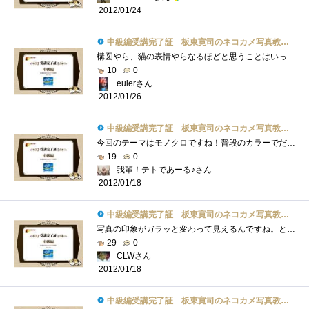
2012/01/24
中級編受講完了証 板東寛司のネコカメ写真教室パート2
構図やら、猫の表情やらなるほどと思うことはいっぱいです。さらにモノクロなんてへたっぴ～な私が作ったら味気も何もない仕上がりになりそ�...
10
0
eulerさん
2012/01/26
中級編受講完了証 板東寛司のネコカメ写真教室パート2
今回のテーマはモノクロですね！普段のカラーでだせない味わいがあって素敵です♪ネコさんかわいい！！！ちなみに今回の画像はたまたま通り�...
19
0
我輩！テトであーる♪さん
2012/01/18
中級編受講完了証 板東寛司のネコカメ写真教室パート2
写真の印象がガラッと変わって見えるんですね。とても良いと感じました。同じことを、風景や人物で試してみるのも良いかもしれませんね。私�...
29
0
CLWさん
2012/01/18
中級編受講完了証 板東寛司のネコカメ写真教室パート2