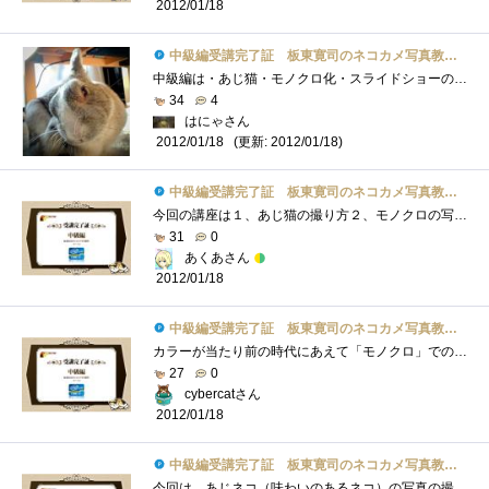
2012/01/18
中級編受講完了証 板東寛司のネコカメ写真教室パート2
中級編は・あじ猫・モノクロ化・スライドショーの2点。●あじ猫猫はいろんな表情を見せる＆それが分かりやすい生き物なので、表情、アングル�...
34
4
はにゃさん
(更新: 2012/01/18)
2012/01/18
中級編受講完了証 板東寛司のネコカメ写真教室パート2
今回の講座は１、あじ猫の撮り方２、モノクロの写真の加工方法３、スライドショーの作り方いつもと違ったアングルで写真を撮るのもまた楽し�...
31
0
あくあさん
2012/01/18
中級編受講完了証 板東寛司のネコカメ写真教室パート2
カラーが当たり前の時代にあえて「モノクロ」での主張。家の中で撮ると確かに雑然としたカラーリングになるので、ネコを目立たせるにはこの�...
27
0
cybercatさん
2012/01/18
中級編受講完了証 板東寛司のネコカメ写真教室パート2
今回は、あじネコ（味わいのあるネコ）の写真の撮り方、モノクロ、スライドショーがテーマでしたが、またしてもスライドショー以外はLightroom�...