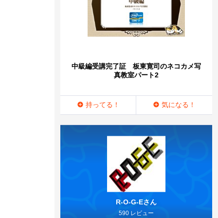
中級編受講完了証 板東寛司のネコカメ写
真教室パート2
持ってる！
気になる！
R-O-G-Eさん
590 レビュー