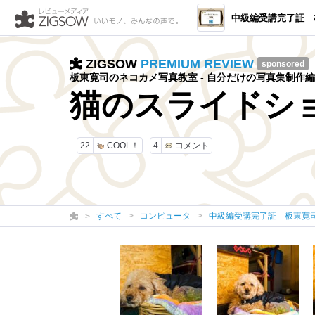
中級編受講完了証 板東寛司のネ
ZIGSOW
PREMIUM REVIEW
sponsored
板東寛司のネコカメ写真教室 - 自分だけの写真集制作編
猫のスライドシ
22
COOL！
4
コメント
すべて
コンピュータ
中級編受講完了証 板東寛