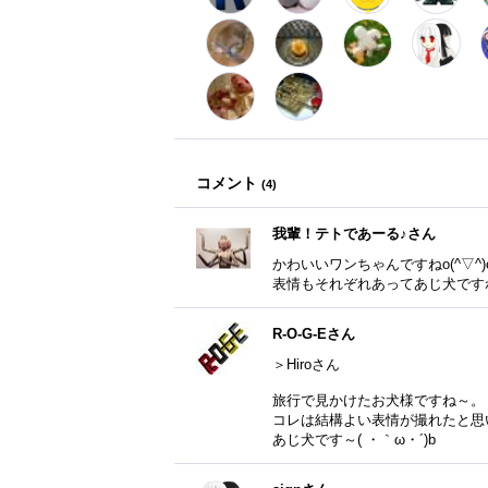
コメント
(
4
)
我輩！テトであーる♪さん
かわいいワンちゃんですねo(^▽^)
表情もそれぞれあってあじ犬です
R-O-G-Eさん
＞Hiroさん
旅行で見かけたお犬様ですね～。
コレは結構よい表情が撮れたと思
あじ犬です～( ・｀ω・´)b