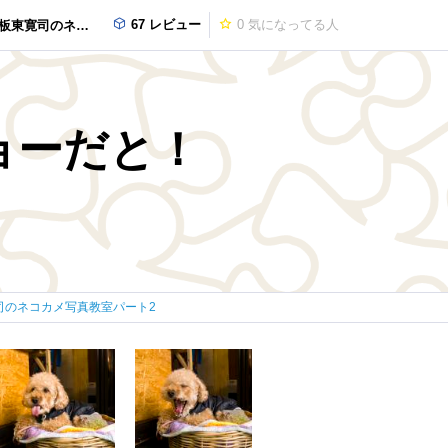
67 レビュー
0
気になってる人
コカメ写真教室パート2
ョーだと！
司のネコカメ写真教室パート2