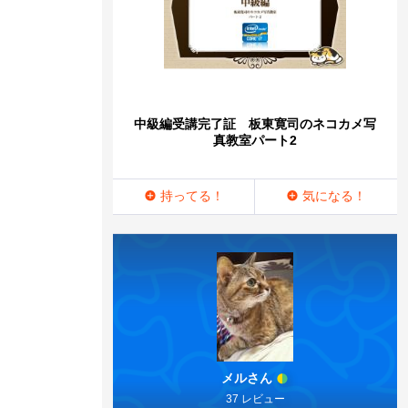
中級編受講完了証 板東寛司のネコカメ写
真教室パート2
持ってる！
気になる！
メルさん
37 レビュー