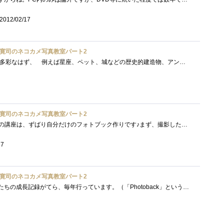
2012/02/17
寛司のネコカメ写真教室パート2
★皆さん各自、趣味/興味も多彩なはず、 例えば星座、ペット、城などの歴史的建造物、アンティーク、 各種スポーツ、旅行の思い出、レシピ�...
寛司のネコカメ写真教室パート2
第2弾上級編です♪さて今回の講座は、ずばり自分だけのフォトブック作りです♪まず、撮影した写真からお気に入りの写真を選びレイアウトなど�...
17
寛司のネコカメ写真教室パート2
フォトブックの作成は、娘たちの成長記録がてら、毎年行っています。（「Photoback」というサービスを使っています。フォトブック作成サービス�...