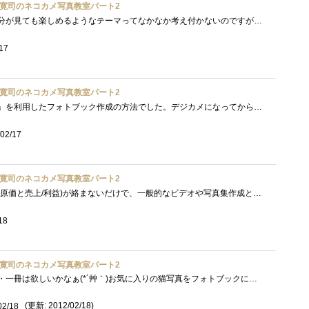
寛司のネコカメ写真教室パート2
人に見てもらう＆将来の自分が見ても楽しめるようなテーマってなかなか考え付かないのですが、こういうのは場数勝負のような気がするので、�...
17
寛司のネコカメ写真教室パート2
今回は、「ドリームページ」を利用したフォトブック作成の方法でした。デジカメになってから気軽に写真が撮れて編集の自由度も大幅にアップ�...
02/17
寛司のネコカメ写真教室パート2
フォトブックの作成は、金(原価と売上/利益)が絡まないだけで、一般的なビデオや写真集作成と全く同じですね。ターゲットユーザーの絞り込み�...
18
寛司のネコカメ写真教室パート2
にゃんこフォトブック・・・一冊は欲しいかなぁ(*´艸｀)お気に入りの猫写真をフォトブックにして記念に残せるのは良いですね♪テーマを決める...
(更新: 2012/02/18)
02/18