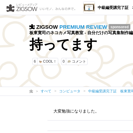
中級編受講完了証 板東寛司のネ
ZIGSOW
PREMIUM REVIEW
sponsored
板東寛司のネコカメ写真教室 - 自分だけの写真集制作編
持ってます
6
COOL！
0
コメント
すべて
コンピュータ
中級編受講完了証 板東寛
大変勉強になりました。