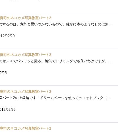
寛司のネコカメ写真教室パート2
大切なものをフォトブックにするのは、意外と思いつかないもので、確かに本のようなものは無くなり難く、見つけ易いものです。本の表紙が週�...
012/02/20
寛司のネコカメ写真教室パート2
あるテーマに沿って、自分のセンスでパシャッと撮る。編集でトリミングでも良いわけですが、結構難しいですねぇ…。しかしオンラインで作成�...
2/25
寛司のネコカメ写真教室パート2
板東寛司のネコカメ写真教室パート2の上級編です！ドリームページを使ってのフォトブック（オリジナル写真集）作成方法です。レイアウトなど�...
012/02/29
寛司のネコカメ写真教室パート2