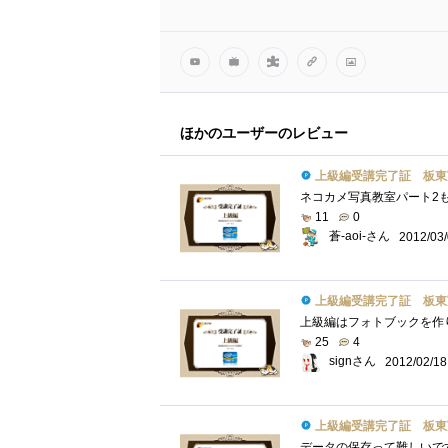
ほかのユーザーのレビュー
上級編受講完了証 板東
11
0
蒼-aoi-さん
2012/03
上級編受講完了証 板東
25
4
signさん
2012/02/18
上級編受講完了証 板東