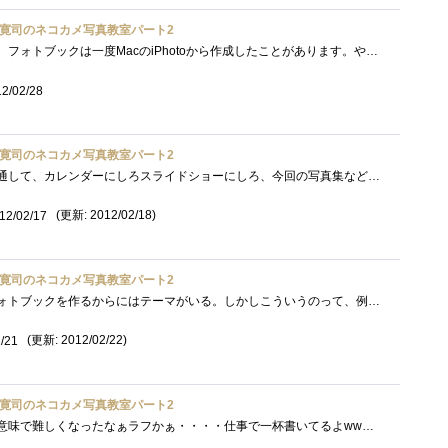
寛司のネコカメ写真教室パート2
上級編の受講完了しました。フォトブックは一度MacのiPhotoから作成したことがあります。やっぱり形として残るのは良いですよね。問題はそれな�...
2/02/28
寛司のネコカメ写真教室パート2
ネコカメ写真教室の全般を通して、カレンダーにしろスライドショーにしろ、今回の写真集などは特に撮影時からテーマを決めて撮ることが重要�...
(更新: 2012/02/18)
12/02/17
寛司のネコカメ写真教室パート2
これは難しい。確かに、フォトブックを作るからにはテーマがいる。しかしこういうのって、例もそうだけど、今まで撮った写真からテーマを決�...
(更新: 2012/02/22)
/21
寛司のネコカメ写真教室パート2
いままでの加工とは違った意味で難しくなったなぁラフかぁ・・・・仕事で一杯書いてるよwwwでもこれって色々な応用ができるかなぁと読みなが�...