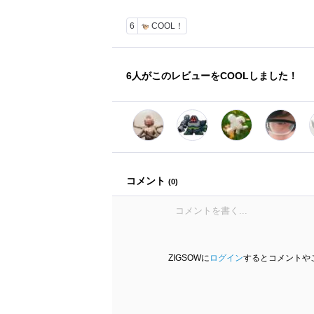
6
COOL！
6
人がこのレビューをCOOLしました！
コメント
(
0
)
ZIGSOWに
ログイン
するとコメントや