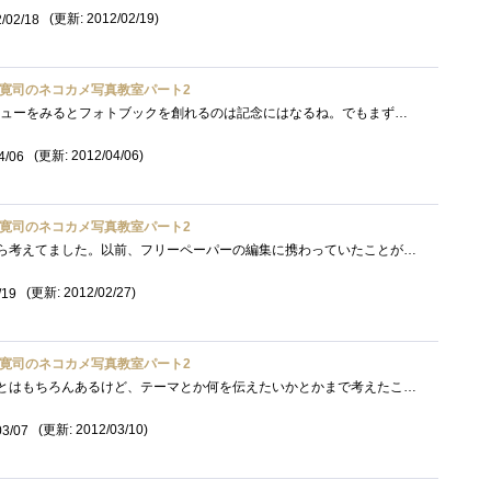
(更新: 2012/02/19)
/02/18
寛司のネコカメ写真教室パート2
忘れてた(^^ゞ皆さんのレビューをみるとフォトブックを創れるのは記念にはなるね。でもまず写真が程度上手くないとね。あと動くもの対象だと�...
(更新: 2012/04/06)
4/06
寛司のネコカメ写真教室パート2
自分で写真集を作る、前から考えてました。以前、フリーペーパーの編集に携わっていたことがあり、出版に関して少々知識はあるものの、個人�...
(更新: 2012/02/27)
/19
寛司のネコカメ写真教室パート2
写真をアルバムに収めたことはもちろんあるけど、テーマとか何を伝えたいかとかまで考えたことがなかった。フォトブックっていう感じではな�...
(更新: 2012/03/10)
03/07