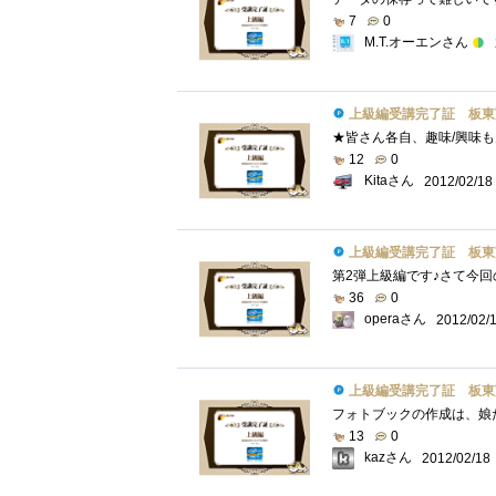
7
0
M.T.オーエンさん
上級編受講完了証 板東
12
0
Kitaさん
2012/02/18
上級編受講完了証 板東
36
0
operaさん
2012/02/
上級編受講完了証 板東
13
0
kazさん
2012/02/18