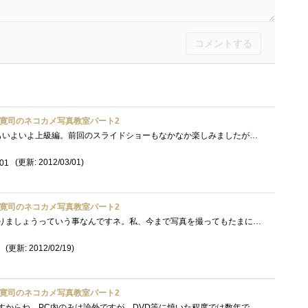
コメントする
寛司のネコカメ写真教室パート2
ネコカメ写真教室パート2もいよいよ上級編。前回のスライドショーもなかなか楽しみましたが、今回はフォトブックということで「物」としてで�...
(更新: 2012/03/01)
/01
寛司のネコカメ写真教室パート2
上級編はフォトブックを作りましょうっていう事なんですネ。私、今まで写真を撮ってもたまに印刷くらいはしますけど、フォトブックを作ろう�...
(更新: 2012/02/19)
寛司のネコカメ写真教室パート2
データの保存って難しいですからね。PC内のみは論外ですが、DVD等に焼いた程度では数年で消えたりします。SDカードなんかに入れたまま保存する�...