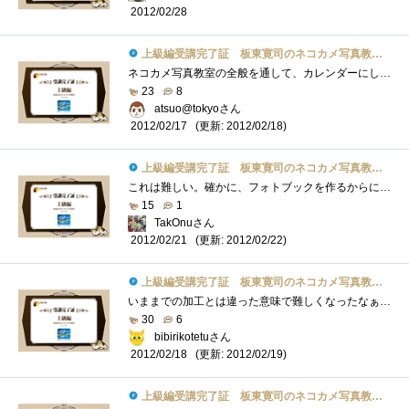
2012/02/28
上級編受講完了証 板東寛司のネコカメ写真教室パート2
ネコカメ写真教室の全般を通して、カレンダーにしろスライドショーにしろ、今回の写真集などは特に撮影時からテーマを決めて撮ることが重要�...
23
8
atsuo@tokyoさん
(更新: 2012/02/18)
2012/02/17
上級編受講完了証 板東寛司のネコカメ写真教室パート2
これは難しい。確かに、フォトブックを作るからにはテーマがいる。しかしこういうのって、例もそうだけど、今まで撮った写真からテーマを決�...
15
1
TakOnuさん
(更新: 2012/02/22)
2012/02/21
上級編受講完了証 板東寛司のネコカメ写真教室パート2
いままでの加工とは違った意味で難しくなったなぁラフかぁ・・・・仕事で一杯書いてるよwwwでもこれって色々な応用ができるかなぁと読みなが�...
30
6
bibirikotetuさん
(更新: 2012/02/19)
2012/02/18
上級編受講完了証 板東寛司のネコカメ写真教室パート2