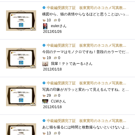
中級編受講完了証 板東寛司のネコカメ写真教室パート2
構図やら、猫の表情やらなるほどと思うことはいっぱいです。さらにモノクロなんてへたっぴ～な私が作ったら味気も何もない仕上がりになりそ�...
10
0
eulerさん
2012/01/26
中級編受講完了証 板東寛司のネコカメ写真教室パート2
今回のテーマはモノクロですね！普段のカラーでだせない味わいがあって素敵です♪ネコさんかわいい！！！ちなみに今回の画像はたまたま通り�...
19
0
我輩！テトであーる♪さん
2012/01/18
中級編受講完了証 板東寛司のネコカメ写真教室パート2
写真の印象がガラッと変わって見えるんですね。とても良いと感じました。同じことを、風景や人物で試してみるのも良いかもしれませんね。私�...
29
0
CLWさん
2012/01/18
中級編受講完了証 板東寛司のネコカメ写真教室パート2
あじ猫を撮るには時間と枚数撮らないといけないような感じですね。モノクロ写真は絵画的でいいですね。カラーが当たり前の今では逆に新鮮に�...
13
0