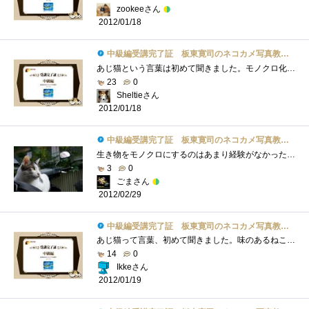
zookeeさん
2012/01/18
中級編受講完了証 板東寛司のネコカメ写真教室パート2
あじ猫という言葉は初めて聞きました。モノクロ化も単純にモノクロに変更するだけではなくてコントラストを調整したりと猫の表情を引きたて�...
23
0
Sheltieさん
2012/01/18
中級編受講完了証 板東寛司のネコカメ写真教室パート2
生き物をモノクロにするのはあまり経験がなかったけど、やってみると雰囲気が変わって面白いと思いましたでも、そのさじ加減が難し～ レタ�...
3
0
ごまさん
2012/02/29
中級編受講完了証 板東寛司のネコカメ写真教室パート2
あじ猫って言葉、初めて聞きました。味のあるねこ？モノクロの写真もいい味出しています。昨日見たトップもモノクロでした。関係ないけど。Ph...
14
0
Ikkeさん
2012/01/19