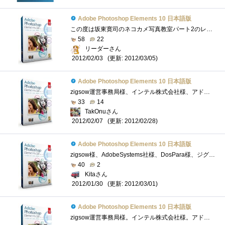
Adobe Photoshop Elements 10 日本語版
この度は坂東寛司のネコカメ写真教室パート2のレビュアーに選出いただきzigsow様及びインテル株式会社様ほか関係各社様に厚く御礼申し上げます�...
58
22
リーダーさん
(更新: 2012/03/05)
2012/02/03
Adobe Photoshop Elements 10 日本語版
zigsow運営事務局様、インテル株式会社様、アドビシステムズ株式会社様、この度は、プレミアムレビュー「板東寛司のネコカメ写真教室-自分だけ�...
33
14
TakOnuさん
(更新: 2012/02/28)
2012/02/07
Adobe Photoshop Elements 10 日本語版
zigsow様、AdobeSystems社様、DosPara様、ジグソープレミアムレビュー「板東寛司のネコカメ写真教室」レビューアーに選出頂き有難うございます。【感�...
40
2
Kitaさん
(更新: 2012/03/01)
2012/01/30
Adobe Photoshop Elements 10 日本語版
zigsow運営事務局様。インテル株式会社様。アドビシステムズ株式会社様。この度は、プレミアムレビュー「板東寛司のネコカメ写真教室-自分だけ�...