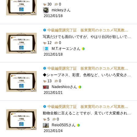
30
0
mickeyさん
2012/01/18
中級編受講完了証 板東寛司のネコカメ写真教室パート2
写真だけでも面白いですが、やはり台詞が欲しいです。台詞によってはそんなに面白くない写真でも面白く見えてくる…かもしれません。という�...
12
0
M.T.オーエンさん
2012/01/18
中級編受講完了証 板東寛司のネコカメ写真教室パート2
◆シャープネス、彩度、色相など、いろいろ変化させていくと、だんだんオリジナルより悪くなっていくことが多く、その都度、名前をつけて保�...
13
0
Nadeshicoさん
2012/01/21
中級編受講完了証 板東寛司のネコカメ写真教室パート2
動物全般に言えることですが、見ていて大変癒されます。飼える動物の中でトップクラスの愛嬌のネコを色々な角度、色々な人の視点、色々なシ�...
5
0
Reio0505さん
2012/01/24