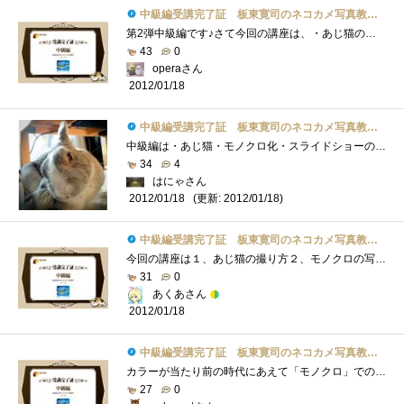
中級編受講完了証 板東寛司のネコカメ写真教室パート2
第2弾中級編です♪さて今回の講座は、・あじ猫の撮り方・モノクロの写真の加工方法・スライドショーの作り方がテーマです。まず、・あじ猫の�...
43
0
operaさん
2012/01/18
中級編受講完了証 板東寛司のネコカメ写真教室パート2
中級編は・あじ猫・モノクロ化・スライドショーの2点。●あじ猫猫はいろんな表情を見せる＆それが分かりやすい生き物なので、表情、アングル�...
34
4
はにゃさん
(更新: 2012/01/18)
2012/01/18
中級編受講完了証 板東寛司のネコカメ写真教室パート2
今回の講座は１、あじ猫の撮り方２、モノクロの写真の加工方法３、スライドショーの作り方いつもと違ったアングルで写真を撮るのもまた楽し�...
31
0
あくあさん
2012/01/18
中級編受講完了証 板東寛司のネコカメ写真教室パート2
カラーが当たり前の時代にあえて「モノクロ」での主張。家の中で撮ると確かに雑然としたカラーリングになるので、ネコを目立たせるにはこの�...
27
0