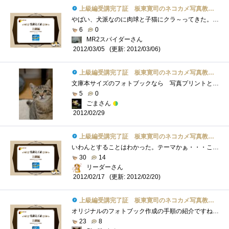
上級編受講完了証 板東寛司のネコカメ写真教室パート2
やばい、犬派なのに肉球と子猫にクラ～ってきた。実物は車の幌を爪で研がれたことあるからちょっとだけど、写真は可愛い！こういうの作れる�...
6
0
MR2スパイダーさん
(更新: 2012/03/06)
2012/03/05
上級編受講完了証 板東寛司のネコカメ写真教室パート2
文庫本サイズのフォトブックなら 写真プリントと同じような気軽さで作成できるかな？と 作って見る気になったものの･･･レイアウトが難�...
5
0
ごまさん
2012/02/29
上級編受講完了証 板東寛司のネコカメ写真教室パート2
いわんとすることはわかった。テーマかぁ・・・ここを決めるのが一番大変よね。まあ、フォトブックに限らず、漫画でも小説でもそうなんだけ�...
30
14
リーダーさん
(更新: 2012/02/20)
2012/02/17
上級編受講完了証 板東寛司のネコカメ写真教室パート2
オリジナルのフォトブック作成の手順の紹介ですね。フォトブックというと写真を並べるだけなのかと思いましたが、撮りためた写真の中らか載�...
23
8