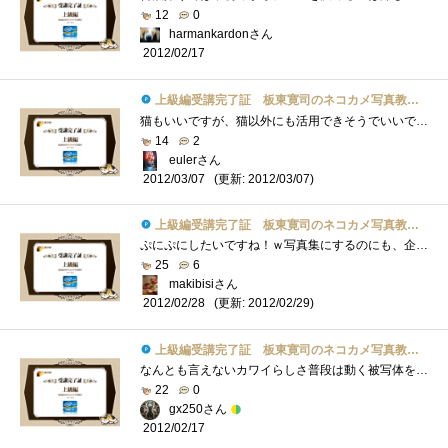
12
0
harmankardonさん
2012/02/17
上級編受講完了証 板東寛司のネコカメ写真教室パート2
猫もいいですが、猫以外にも活用できそうでいいですね。というか所々に出てくる肉球が・・・あれだけ立体にしてほしい・・・ぷにぷにしたい�...
14
2
eulerさん
(更新: 2012/03/07)
2012/03/07
上級編受講完了証 板東寛司のネコカメ写真教室パート2
ぷにぷにしたいですね！ｗ写真集にするのにも、企画書を書いたりするのですね。いつか、子供の写真を使って写真集を作ってみたいですね。＾＾
25
6
makibisiさん
(更新: 2012/02/29)
2012/02/28
上級編受講完了証 板東寛司のネコカメ写真教室パート2
なんとも言えないカワイらしさ普段は動く被写体を撮らないため、動きのある動物写真は楽しそうだな～～！
22
0
gx250さん
2012/02/17