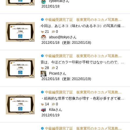
cybercatさん
2012/01/18
中級編受講完了証 板東寛司のネコカメ写真教室パート2
今回は、あじネコ（味わいのあるネコ）の写真の撮り方、モノクロ、スライドショーがテーマでしたが、またしてもスライドショー以外はLightroom�...
21
0
atsuo@tokyoさん
(更新: 2012/01/18)
2012/01/18
中級編受講完了証 板東寛司のネコカメ写真教室パート2
昔は、今ほどカラー印刷が手軽ではなかったので、モノクロームを意識した写真の撮影や、グラフ,資料を作っていましたが、最近は余りモノクロ�...
28
2
Picardさん
(更新: 2012/01/19)
2012/01/18
中級編受講完了証 板東寛司のネコカメ写真教室パート2
・絵画的な世界で想像力が増す・色彩が多すぎて被写体が目立たずに失敗・「仮想コピーを作成」し、並べて比較編集・被写体の陰影を際立たせ�...
14
0
Kitaさん
2012/01/19
中級編受講完了証 板東寛司のネコカメ写真教室パート2