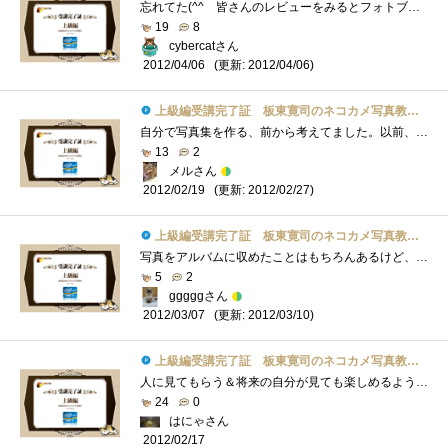
忘れてた(^^ゞ皆さんのレビューをみるとフォトブックを創れるのは記念にはなるね。でもまず写真が程度上手くないとね。あと動くもの対象だと�...
19
8
cybercatさん
(更新: 2012/04/06)
2012/04/06
上級編受講完了証 板東寛司のネコカメ写真教室パート2
自分で写真集を作る、前から考えてました。以前、フリーペーパーの編集に携わっていたことがあり、出版に関して少々知識はあるものの、個人�...
13
2
メルさん
(更新: 2012/02/27)
2012/02/19
上級編受講完了証 板東寛司のネコカメ写真教室パート2
写真をアルバムに収めたことはもちろんあるけど、テーマとか何を伝えたいかとかまで考えたことがなかった。フォトブックっていう感じではな�...
5
2
gggggさん
(更新: 2012/03/10)
2012/03/07
上級編受講完了証 板東寛司のネコカメ写真教室パート2
人に見てもらう＆将来の自分が見ても楽しめるようなテーマってなかなか考え付かないのですが、こういうのは場数勝負のような気がするので、�...
24
0
はにゃさん
2012/02/17