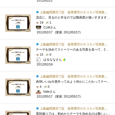
2012/02/22
上級編受講完了証 板東寛司のネコカメ写真教室パート2
流石に、見るのと作るのでは難易度が違いすぎますね。(笑)それでも、猫以外でも使えそうなので、Webとか参考になりました。・・・よかったよか...
19
1
CLWさん
(更新: 2012/02/17)
2012/02/17
上級編受講完了証 板東寛司のネコカメ写真教室パート2
テーマを決めてストーリーのある写真を並べて、20ページの冊子作り写真選びのセンスとストーリーで、かなり本格的な写真集になりそうです。
15
0
はるななさん
2012/02/18
上級編受講完了証 板東寛司のネコカメ写真教室パート2
肉球いいね今度作ってみよう何かにこだわってテーマを決めると良い物が出来そうラフイメージを作ると確かにわかりやすいですなあ
4
0
hideさん
(更新: 2012/05/17)
2012/05/17
上級編受講完了証 板東寛司のネコカメ写真教室パート2
普段撮りでは，初めからテーマを決めるのは難しいです．でも，そうしないといいフォトブックは作れないということがわかりました．