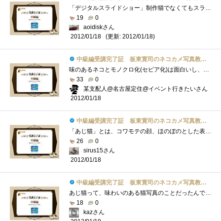
「デジタルスライドショー」制作猫でなくてもスライドショー楽しめますね。それを 猫でするとなると かなり楽しめるのは請け合い毎日、同�...
19
0
aoidiskさん
(更新: 2012/01/18)
2012/01/18
中級編受講完了証 板東寛司のネコカメ写真教室パート2
味のあるネコとモノクロ化(セピア化)は面白いし、センスも必要だなぁ～と漠然と見てました。今回はＰＳエレメンツ10の方で処理すると思ってた�...
33
0
某支配人@名古屋定住@イベント行きたいさん
2012/01/18
中級編受講完了証 板東寛司のネコカメ写真教室パート2
「あじ猫」とは、コワモテの顔、ほのぼのとした表情、ひょうきんな仕草など、可愛いだけでなく味わいのある猫写真とのこととあります。「あ�...
26
0
sirus15さん
2012/01/18
中級編受講完了証 板東寛司のネコカメ写真教室パート2
あじ猫って、味わいのある猫写真のことだったんですね。勝手に鯵をくわえた猫を想像してました。（笑）モノクロ写真って面白いですよねー。�...
18
0
kazさん