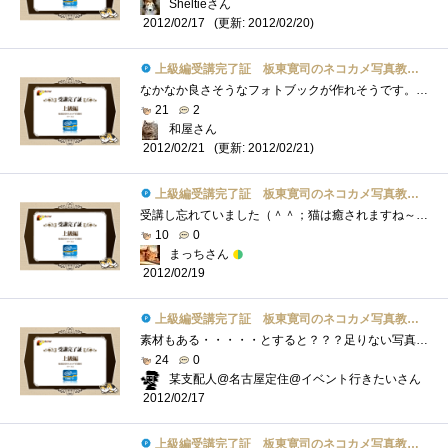
Sheltieさん
(更新: 2012/02/20)
2012/02/17
上級編受講完了証 板東寛司のネコカメ写真教室パート2
なかなか良さそうなフォトブックが作れそうです。ただ、テーマ決めがちょっと難しいですね～。今回は、出会った猫たち！のような感じになる�...
21
2
和屋さん
(更新: 2012/02/21)
2012/02/21
上級編受講完了証 板東寛司のネコカメ写真教室パート2
受講し忘れていました（＾＾；猫は癒されますね～♪私は家猫のニクキュウをプニプニするのが大好き★家猫もプニプニされていると、まったり�...
10
0
まっちさん
2012/02/19
上級編受講完了証 板東寛司のネコカメ写真教室パート2
素材もある・・・・・とすると？？？足りない写真を撮ることだ。ってことで、天気のいい日に大撮影会をしないといけないナ。はっ、まだ、レ�...
24
0
某支配人@名古屋定住@イベント行きたいさん
2012/02/17
上級編受講完了証 板東寛司のネコカメ写真教室パート2