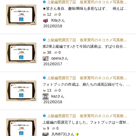
上級編受講完了証 板東寛司のネコカメ写真教室パート2
★皆さん各自、趣味/興味も多彩なはず、 例えば星座、ペット、城などの歴史的建造物、アンティーク、 各種スポーツ、旅行の思い出、レシピ�...
12
0
Kitaさん
2012/02/18
上級編受講完了証 板東寛司のネコカメ写真教室パート2
第2弾上級編です♪さて今回の講座は、ずばり自分だけのフォトブック作りです♪まず、撮影した写真からお気に入りの写真を選びレイアウトなど�...
36
0
operaさん
2012/02/17
上級編受講完了証 板東寛司のネコカメ写真教室パート2
フォトブックの作成は、娘たちの成長記録がてら、毎年行っています。（「Photoback」というサービスを使っています。フォトブック作成サービス�...
13
0
kazさん
2012/02/18
上級編受講完了証 板東寛司のネコカメ写真教室パート2
上級編の受講完了しました。フォトブックは一度MacのiPhotoから作成したことがあります。やっぱり形として残るのは良いですよね。問題はそれな�...
9
0
JUN8731さん