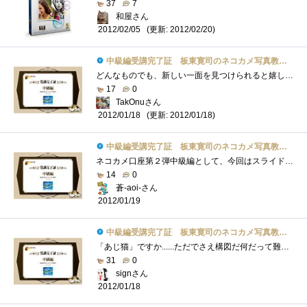
37
7
和屋さん
(更新: 2012/02/20)
2012/02/05
中級編受講完了証 板東寛司のネコカメ写真教室パート2
どんなものでも、新しい一面を見つけられると嬉しいもの。それが、好きなものならなおさら。恋人でも猫でもPCでも(笑)こんにちは、TakOnuです。�...
17
0
TakOnuさん
(更新: 2012/01/18)
2012/01/18
中級編受講完了証 板東寛司のネコカメ写真教室パート2
ネコカメ口座第２弾中級編として、今回はスライドショーまでを解説して頂いています。前回、初級編では物足りない感がありましたが、今回は�...
14
0
蒼-aoi-さん
2012/01/19
中級編受講完了証 板東寛司のネコカメ写真教室パート2
「あじ猫」ですか......ただでさえ構図だ何だって難しいのに、味わいのある写真なんてとれるカナ。「いつもと違うアングルや、撮影する時間や�...
31
0
signさん
2012/01/18