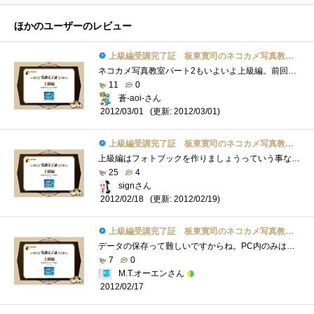
ほかのユーザーのレビュー
上級編受講完了証 板東寛司のネコカメ写真教室パート2
ネコカメ写真教室パート2もいよいよ上級編。前回のスライドショーもなかなか楽しみましたが、今回はフォトブックということで「物」としてで�...
11
0
蒼-aoi-さん
(更新: 2012/03/01)
2012/03/01
上級編受講完了証 板東寛司のネコカメ写真教室パート2
上級編はフォトブックを作りましょうっていう事なんですネ。私、今まで写真を撮ってもたまに印刷くらいはしますけど、フォトブックを作ろう�...
25
4
signさん
(更新: 2012/02/19)
2012/02/18
上級編受講完了証 板東寛司のネコカメ写真教室パート2
データの保存って難しいですからね。PC内のみは論外ですが、DVD等に焼いた程度では数年で消えたりします。SDカードなんかに入れたまま保存する�...
7
0
M.T.オーエンさん
2012/02/17