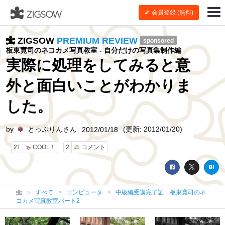
会員登録 (無料)
ZIGSOW
PREMIUM REVIEW
sponsored
板東寛司のネコカメ写真教室 - 自分だけの写真集制作編
実際に処理をしてみると意
外と面白いことがわかりま
した。
by
とっぷりんさん
(更新: 2012/01/20)
2012/01/18
21
COOL！
2
コメント
すべて
コンピュータ
中級編受講完了証 板東寛司のネ
コカメ写真教室パート2