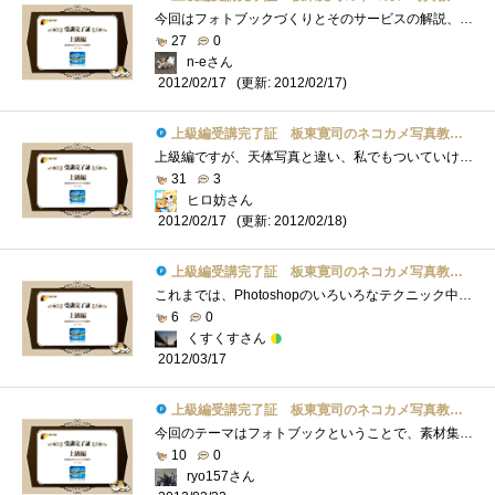
今回はフォトブックづくりとそのサービスの解説、写真がそろってればわりと簡単に作れそうなので試してみたいですね。上級編の掲載と同時に�...
27
0
n-eさん
(更新: 2012/02/17)
2012/02/17
上級編受講完了証 板東寛司のネコカメ写真教室パート2
上級編ですが、天体写真と違い、私でもついていけそうです。肉球可愛いですね。私は、ネコ繋がりでこれとか、肉球マウスパッドネコ耳イヤホ�...
31
3
ヒロ妨さん
(更新: 2012/02/18)
2012/02/17
上級編受講完了証 板東寛司のネコカメ写真教室パート2
これまでは、Photoshopのいろいろなテクニック中心でしたが、今回のフォトブックなら敷居も高くなく挑戦してみても良さそうな内容だったと思い�...
6
0
くすくすさん
2012/03/17
上級編受講完了証 板東寛司のネコカメ写真教室パート2
今回のテーマはフォトブックということで、素材集めから編集など結構な手間がかかってますね。でも、手間がかかってもペットのフォトブック�...
10
0
ryo157さん