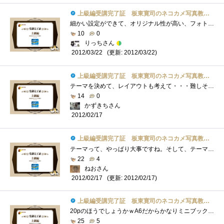
上級編受講完了証 板東寛司のネコカメ写真教室パート2
細かい設定ができて、オリジナル性が高い、フォトブックが作れそうです！！旅行の思い出作りとかよさそー
10
0
りっちさん
(更新: 2012/03/22)
2012/03/22
上級編受講完了証 板東寛司のネコカメ写真教室パート2
テーマを決めて、レイアウトも考えて・・・難しそうですが、うまくできた時の達成感は大きいと思いますね。
14
0
かずきちさん
2012/02/17
上級編受講完了証 板東寛司のネコカメ写真教室パート2
テーマって、やっぱり大事ですね。そして、テーマを決めたら、そのテーマから外れないように気を付けないとね・・・それに、ラフレイアウト�...
22
4
ねおさん
(更新: 2012/02/17)
2012/02/17
上級編受講完了証 板東寛司のネコカメ写真教室パート2
20pのほうでしょうかｗA6だからかなりミニブックですねｗネコさんの鼻だけ集めた写真集・・・は、マニアックすぎるかしらん。
25
5