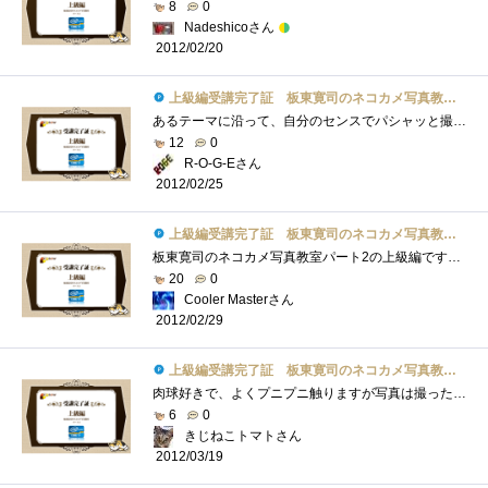
8
0
Nadeshicoさん
2012/02/20
上級編受講完了証 板東寛司のネコカメ写真教室パート2
あるテーマに沿って、自分のセンスでパシャッと撮る。編集でトリミングでも良いわけですが、結構難しいですねぇ…。しかしオンラインで作成�...
12
0
R-O-G-Eさん
2012/02/25
上級編受講完了証 板東寛司のネコカメ写真教室パート2
板東寛司のネコカメ写真教室パート2の上級編です！ドリームページを使ってのフォトブック（オリジナル写真集）作成方法です。レイアウトなど�...
20
0
Cooler Masterさん
2012/02/29
上級編受講完了証 板東寛司のネコカメ写真教室パート2
肉球好きで、よくプニプニ触りますが写真は撮ったことないなぁ。うちの子は子猫の時から「ちゅっちゅっ」と幼児のする指吸いならず「肉球吸�...
6
0
きじねこトマトさん
2012/03/19