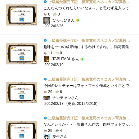
上級編受講完了証 板東寛司のネコカメ写真教室パート2
こんなんつくれたらいいなぁ～、と思わず見入ってしまいましたｗ
6
0
ひろっぴさん
2012/02/26
上級編受講完了証 板東寛司のネコカメ写真教室パート2
趣味を一つの成果物にするわけですね。。猫写真集。猫好きにはたまりません。
11
0
TABUTABUさん
2012/02/19
上級編受講完了証 板東寛司のネコカメ写真教室パート2
今回のレクチャーはフォトブック作成ということでためにはなったが､は長過ぎ(^^ゞ
29
6
ナンチャンさん
(更新: 2012/02/18)
2012/02/17
上級編受講完了証 板東寛司のネコカメ写真教室パート2
なんというか・・・坂東さん作の、肉球フォトブックが欲しい！
29
4
愛生さん