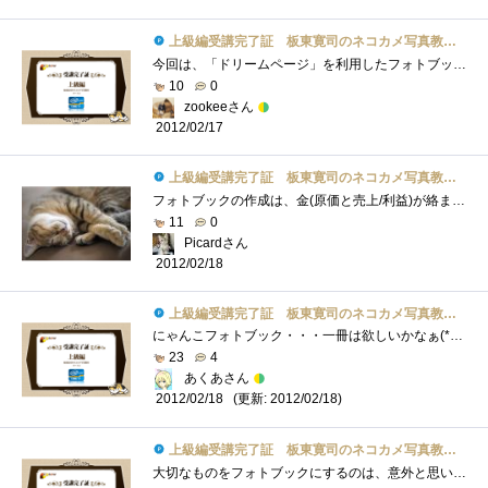
上級編受講完了証 板東寛司のネコカメ写真教室パート2
今回は、「ドリームページ」を利用したフォトブック作成の方法でした。デジカメになってから気軽に写真が撮れて編集の自由度も大幅にアップ�...
10
0
zookeeさん
2012/02/17
上級編受講完了証 板東寛司のネコカメ写真教室パート2
フォトブックの作成は、金(原価と売上/利益)が絡まないだけで、一般的なビデオや写真集作成と全く同じですね。ターゲットユーザーの絞り込み�...
11
0
Picardさん
2012/02/18
上級編受講完了証 板東寛司のネコカメ写真教室パート2
にゃんこフォトブック・・・一冊は欲しいかなぁ(*´艸｀)お気に入りの猫写真をフォトブックにして記念に残せるのは良いですね♪テーマを決める...
23
4
あくあさん
(更新: 2012/02/18)
2012/02/18
上級編受講完了証 板東寛司のネコカメ写真教室パート2
大切なものをフォトブックにするのは、意外と思いつかないもので、確かに本のようなものは無くなり難く、見つけ易いものです。本の表紙が週�...