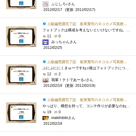
ふじしろ♪さん
(更新: 2012/02/17)
2012/02/17
上級編受講完了証 板東寛司のネコカメ写真教室パート2
フォトブックは構成を考えないといけないですね。こればかりはセンスが必要ですね・・・楽しそうで、難しそう(笑)
11
0
みっちゃんさん
2012/02/25
上級編受講完了証 板東寛司のネコカメ写真教室パート2
ぷにぷににくきゅーですね♫後はフォトブックについてですね！！今度うちのテトくんブック作りたいです(^^)
12
2
我輩！テトであーる♪さん
(更新: 2012/02/19)
2012/02/19
上級編受講完了証 板東寛司のネコカメ写真教室パート2
やっぱり、構想を持って、コンテ作りが必要なのね。。。勉強になります！
19
0
makihibikiさん
2012/02/18