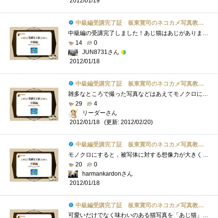
2012/01/19
中級編受講完了証 板東寛司のネコカメ写真教室パート2
中級編の受講完了しました！あじ猫はあじがありましたね！可愛い＆お茶目。モノクロ写真にも独特の味がありますよね。「静けさ」や「物悲し�...
14
0
JUN8731さん
2012/01/18
中級編受講完了証 板東寛司のネコカメ写真教室パート2
雑多なところで撮った写真などはあえてモノクロにしたほうが被写体を目立たせることができますね、的な感じですかね。言わんとすることはわ�...
29
4
リーダーさん
(更新: 2012/02/20)
2012/01/18
中級編受講完了証 板東寛司のネコカメ写真教室パート2
モノクロにすると，被写体に対する想像力が大きくなるので，表現力を問われてしまいます．でも，あえてネコでモノクロなのですね．事前にカ�...
20
0
harmankardonさん
2012/01/18
中級編受講完了証 板東寛司のネコカメ写真教室パート2
可愛いだけでなく味わいのある猫写真を「あじ猫」というのですね。初めて知りました（＾＾）今回は、あじ猫の撮影と白黒写真の加工、PSE10を使...