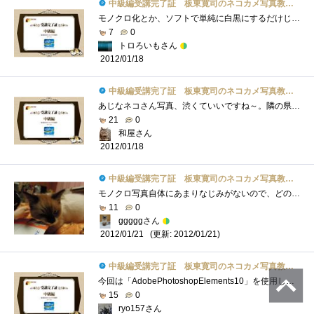
中級編受講完了証 板東寛司のネコカメ写真教室パート2
モノクロ化とか、ソフトで単純に白黒にするだけじゃなくて色々調整してこそなんですね。その点は初めて知ったかも。これまでモノクロ写真は�...
7
0
トロろいもさん
2012/01/18
中級編受講完了証 板東寛司のネコカメ写真教室パート2
あじなネコさん写真、渋くていいですね～。隣の県にネコ寺があるらしく、撮りに行きたい・・・。モノクロにしてみるとまた違った雰囲気にな�...
21
0
和屋さん
2012/01/18
中級編受講完了証 板東寛司のネコカメ写真教室パート2
モノクロ写真自体にあまりなじみがないので、どのような特徴があるのかなど今一歩わかりませんでしたが、モノクロ写真にすることによって背�...
11
0
gggggさん
(更新: 2012/01/21)
2012/01/21
中級編受講完了証 板東寛司のネコカメ写真教室パート2
今回は「AdobePhotoshopElements10」を使用してのスライドショー作成が紹介されてます。一見簡単そうですが、モノトーン調の写真もただ色を失くせば�...
15
0
ryo157さん