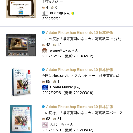
子猫かわえー
4
0
kisaragiさん
2012/02/21
Adobe Photoshop Elements 10 日本語版
この度は「板東寛司のネコカメ写真教室-自分だけの写真集制作編」に選出いただきありがとうございます。 こちらでは、AdobePhotoshopElements10の�...
42
12
atsuo@tokyoさん
(更新: 2013/02/12)
2012/02/06
Adobe Photoshop Elements 10 日本語版
今回はzigsowプレミアムレビュー「板東寛司のネコカメ写真教室-自分だけの写真集制作編」のレビュアーに選出して頂き、マウスコンピューター「M...
65
4
Cooler Masterさん
(更新: 2012/03/18)
2012/02/06
Adobe Photoshop Elements 10 日本語版
この度は、「板東寛司のネコカメ写真教室パート2-自分だけの写真集制作編」のレビュアーに選出いただき、zigsow様及びインテル株式会社様、株式...
62
21
ふじしろ♪さん
(更新: 2012/05/02)
2012/01/29