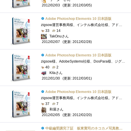
(更新: 2012/03/05)
2012/02/03
Adobe Photoshop Elements 10 日本語版
zigsow運営事務局様、インテル株式会社様、アドビシステムズ株式会社様、この度は、プレミアムレビュー「板東寛司のネコカメ写真教室-自分だけ�...
33
14
TakOnuさん
(更新: 2012/02/28)
2012/02/07
Adobe Photoshop Elements 10 日本語版
zigsow様、AdobeSystems社様、DosPara様、ジグソープレミアムレビュー「板東寛司のネコカメ写真教室」レビューアーに選出頂き有難うございます。【感�...
40
2
Kitaさん
(更新: 2012/03/01)
2012/01/30
Adobe Photoshop Elements 10 日本語版
zigsow運営事務局様。インテル株式会社様。アドビシステムズ株式会社様。この度は、プレミアムレビュー「板東寛司のネコカメ写真教室-自分だけ�...
37
7
和屋さん
(更新: 2012/02/20)
2012/02/05
中級編受講完了証 板東寛司のネコカメ写真教室パート2