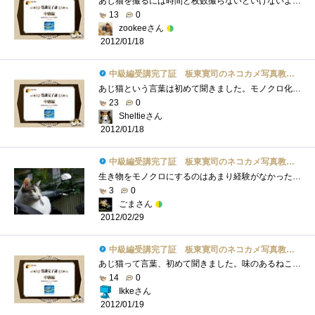
あじ猫を撮るには時間と枚数撮らないといけないような感じですね。モノクロ写真は絵画的でいいですね。カラーが当たり前の今では逆に新鮮に�...
13
0
zookeeさん
2012/01/18
中級編受講完了証 板東寛司のネコカメ写真教室パート2
あじ猫という言葉は初めて聞きました。モノクロ化も単純にモノクロに変更するだけではなくてコントラストを調整したりと猫の表情を引きたて�...
23
0
Sheltieさん
2012/01/18
中級編受講完了証 板東寛司のネコカメ写真教室パート2
生き物をモノクロにするのはあまり経験がなかったけど、やってみると雰囲気が変わって面白いと思いましたでも、そのさじ加減が難し～ レタ�...
3
0
ごまさん
2012/02/29
中級編受講完了証 板東寛司のネコカメ写真教室パート2
あじ猫って言葉、初めて聞きました。味のあるねこ？モノクロの写真もいい味出しています。昨日見たトップもモノクロでした。関係ないけど。Ph...
14
0
Ikkeさん
2012/01/19