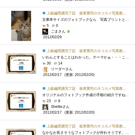
上級編受講完了証 板東寛司のネコカメ写真教室パート2
文庫本サイズのフォトブックなら 写真プリントと同じような気軽さで作成できるかな？と 作って見る気になったものの･･･レイアウトが難�...
5
0
ごまさん
2012/02/29
上級編受講完了証 板東寛司のネコカメ写真教室パート2
いわんとすることはわかった。テーマかぁ・・・ここを決めるのが一番大変よね。まあ、フォトブックに限らず、漫画でも小説でもそうなんだけ�...
30
14
リーダーさん
(更新: 2012/02/20)
2012/02/17
上級編受講完了証 板東寛司のネコカメ写真教室パート2
オリジナルのフォトブック作成の手順の紹介ですね。フォトブックというと写真を並べるだけなのかと思いましたが、撮りためた写真の中らか載�...
23
8
Sheltieさん
(更新: 2012/02/20)
2012/02/17
上級編受講完了証 板東寛司のネコカメ写真教室パート2
なかなか良さそうなフォトブックが作れそうです。ただ、テーマ決めがちょっと難しいですね～。今回は、出会った猫たち！のような感じになる�...