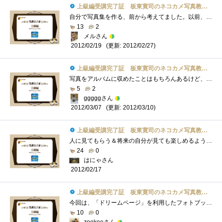
上級編受講完了証 板東寛司のネコカメ写真教室パート2
自分で写真集を作る、前から考えてました。以前、フリーペーパーの編集に携わっていたことがあり、出版に関して少々知識はあるものの、個人�...
13
2
メルさん
(更新: 2012/02/27)
2012/02/19
上級編受講完了証 板東寛司のネコカメ写真教室パート2
写真をアルバムに収めたことはもちろんあるけど、テーマとか何を伝えたいかとかまで考えたことがなかった。フォトブックっていう感じではな�...
5
2
gggggさん
(更新: 2012/03/10)
2012/03/07
上級編受講完了証 板東寛司のネコカメ写真教室パート2
人に見てもらう＆将来の自分が見ても楽しめるようなテーマってなかなか考え付かないのですが、こういうのは場数勝負のような気がするので、�...
24
0
はにゃさん
2012/02/17
上級編受講完了証 板東寛司のネコカメ写真教室パート2
今回は、「ドリームページ」を利用したフォトブック作成の方法でした。デジカメになってから気軽に写真が撮れて編集の自由度も大幅にアップ�...
10
0