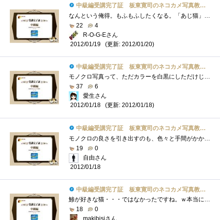
中級編受講完了証 板東寛司のネコカメ写真教室パート2
なんという俺得。もふもふしたくなる。「あじ猫」か…。猫飼ってない、猫カフェもないので無理だったなぁ(´ﾟ'ωﾟ`)ｼｮﾎﾞｰﾝというわ�...
22
4
R-O-G-Eさん
(更新: 2012/01/20)
2012/01/19
中級編受講完了証 板東寛司のネコカメ写真教室パート2
モノクロ写真って、ただカラーを白黒にしただけじゃなく、色々と調整してふわふわにしてるんですね。LightRoom3でモノクロ化してるけど・・・PSE1...
37
6
愛生さん
(更新: 2012/01/18)
2012/01/18
中級編受講完了証 板東寛司のネコカメ写真教室パート2
モノクロの良さを引き出すのも、色々と手間がかかるんだな～デジカメのモノクロモードで撮影した場合と比較して実施に仕上がりに差が出るの�...
19
0
自由さん
2012/01/18
中級編受講完了証 板東寛司のネコカメ写真教室パート2
鯵が好きな猫・・・ではなかったですね。ｗ本当に、いろいろな表情が見れて癒されます。＾＾モノクロの写真も、とってもいいですね！
18
0
makibisiさん