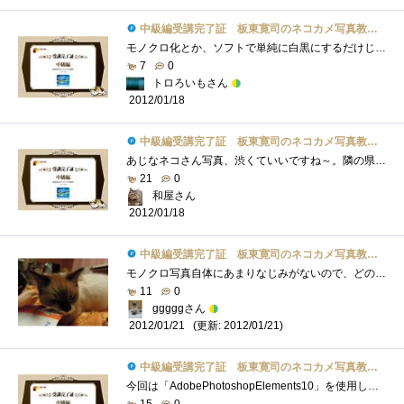
中級編受講完了証 板東寛司のネコカメ写真教室パート2
モノクロ化とか、ソフトで単純に白黒にするだけじゃなくて色々調整してこそなんですね。その点は初めて知ったかも。これまでモノクロ写真は�...
7
0
トロろいもさん
2012/01/18
中級編受講完了証 板東寛司のネコカメ写真教室パート2
あじなネコさん写真、渋くていいですね～。隣の県にネコ寺があるらしく、撮りに行きたい・・・。モノクロにしてみるとまた違った雰囲気にな�...
21
0
和屋さん
2012/01/18
中級編受講完了証 板東寛司のネコカメ写真教室パート2
モノクロ写真自体にあまりなじみがないので、どのような特徴があるのかなど今一歩わかりませんでしたが、モノクロ写真にすることによって背�...
11
0
gggggさん
(更新: 2012/01/21)
2012/01/21
中級編受講完了証 板東寛司のネコカメ写真教室パート2
今回は「AdobePhotoshopElements10」を使用してのスライドショー作成が紹介されてます。一見簡単そうですが、モノトーン調の写真もただ色を失くせば�...
15
0