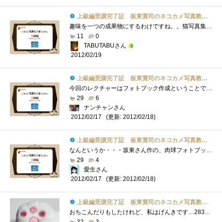
上級編受講完了証 板東寛司のネコカメ写真教室パート2
趣味を一つの成果物にするわけですね。。猫写真集。猫好きにはたまりません。
11
0
TABUTABUさん
2012/02/19
上級編受講完了証 板東寛司のネコカメ写真教室パート2
今回のレクチャーはフォトブック作成ということでためにはなったが､は長過ぎ(^^ゞ
29
6
ナンチャンさん
(更新: 2012/02/18)
2012/02/17
上級編受講完了証 板東寛司のネコカメ写真教室パート2
なんというか・・・坂東さん作の、肉球フォトブックが欲しい！
29
4
愛生さん
(更新: 2012/02/18)
2012/02/17
上級編受講完了証 板東寛司のネコカメ写真教室パート2
おちこんだりもしたけれど、私はげんきです…283個目。
32
3