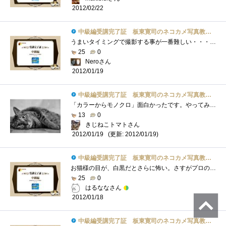
2012/02/22
中級編受講完了証 板東寛司のネコカメ写真教室パート2
うまいタイミングで撮影する事が一番難しい・・・＞＜お金を気にせず撮影できるデジカメ時代より前は大変だったろうな・・・。
25
0
Neroさん
2012/01/19
中級編受講完了証 板東寛司のネコカメ写真教室パート2
「カラーからモノクロ」面白かったです。やってみたい。「スライドの再生時間は3秒前後・枚数は10枚から30枚程度」こういう具体的なアドバイス...
13
0
きじねこトマトさん
(更新: 2012/01/19)
2012/01/19
中級編受講完了証 板東寛司のネコカメ写真教室パート2
お猫様の目が、白黒だとさらに怖い。さすがプロの写真です。（白黒は非常に冷たいイメージ）最後のにこやかな（眠そうな）目は、好きです。
25
0
はるななさん
2012/01/18
中級編受講完了証 板東寛司のネコカメ写真教室パート2