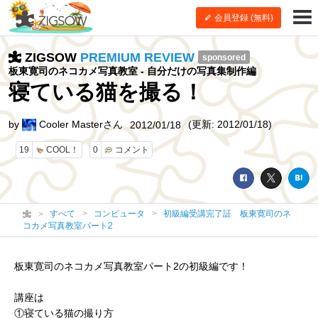
会員登録 (無料)
ZIGSOW
PREMIUM REVIEW
sponsored
板東寛司のネコカメ写真教室 - 自分だけの写真集制作編
寝ている猫を撮る！
by
Cooler Masterさん
(更新: 2012/01/18)
2012/01/18
19
COOL！
0
コメント
すべて
コンピュータ
初級編受講完了証 板東寛司のネ
コカメ写真教室パート2
板東寛司のネコカメ写真教室パート2の初級編です！
講座は
①寝ている猫の撮り方