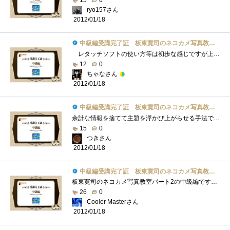
ryo157さん
2012/01/18
中級編受講完了証 板東寛司のネコカメ写真教室パート2
レタッチソフトの使い方等は初歩な感じですが上級になると凄い事になるのかなo(^o^)o猫がいっぱいで写真を見ながら読んでいくだけでもとても�...
12
0
ちゃなさん
2012/01/18
中級編受講完了証 板東寛司のネコカメ写真教室パート2
余計な情報を捨てて主題を浮かび上がらせる手法ですね。今回の教室では色を無くすことで猫を引き立ててます。いまいちなカラー画像もモノク�...
15
0
つきさん
2012/01/18
中級編受講完了証 板東寛司のネコカメ写真教室パート2
板東寛司のネコカメ写真教室パート2の中級編です！講座は以下の3点が主な内容。①あじ猫の撮り方②モノクロの写真の加工方法③スライドショー...
26
0
Cooler Masterさん
2012/01/18