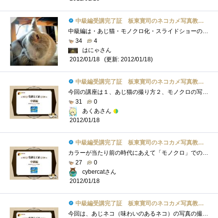
中級編受講完了証 板東寛司のネコカメ写真教室パート2
中級編は・あじ猫・モノクロ化・スライドショーの2点。●あじ猫猫はいろんな表情を見せる＆それが分かりやすい生き物なので、表情、アングル�...
34
4
はにゃさん
(更新: 2012/01/18)
2012/01/18
中級編受講完了証 板東寛司のネコカメ写真教室パート2
今回の講座は１、あじ猫の撮り方２、モノクロの写真の加工方法３、スライドショーの作り方いつもと違ったアングルで写真を撮るのもまた楽し�...
31
0
あくあさん
2012/01/18
中級編受講完了証 板東寛司のネコカメ写真教室パート2
カラーが当たり前の時代にあえて「モノクロ」での主張。家の中で撮ると確かに雑然としたカラーリングになるので、ネコを目立たせるにはこの�...
27
0
cybercatさん
2012/01/18
中級編受講完了証 板東寛司のネコカメ写真教室パート2
今回は、あじネコ（味わいのあるネコ）の写真の撮り方、モノクロ、スライドショーがテーマでしたが、またしてもスライドショー以外はLightroom�...