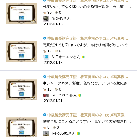
中級編受講完了証 板東寛司のネコカメ写真教室パート2
可愛いだけでなく味わいのある猫写真を「あじ猫」というのですね。初めて知りました（＾＾）今回は、あじ猫の撮影と白黒写真の加工、PSE10を使...
30
0
mickeyさん
2012/01/18
中級編受講完了証 板東寛司のネコカメ写真教室パート2
写真だけでも面白いですが、やはり台詞が欲しいです。台詞によってはそんなに面白くない写真でも面白く見えてくる…かもしれません。という�...
12
0
M.T.オーエンさん
2012/01/18
中級編受講完了証 板東寛司のネコカメ写真教室パート2
◆シャープネス、彩度、色相など、いろいろ変化させていくと、だんだんオリジナルより悪くなっていくことが多く、その都度、名前をつけて保�...
13
0
Nadeshicoさん
2012/01/21
中級編受講完了証 板東寛司のネコカメ写真教室パート2
動物全般に言えることですが、見ていて大変癒されます。飼える動物の中でトップクラスの愛嬌のネコを色々な角度、色々な人の視点、色々なシ�...
5
0
Reio0505さん