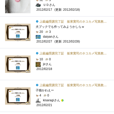
ＵＤさん
(更新: 2012/02/18)
2012/02/17
上級編受講完了証 板東寛司のネコカメ写真教室パート2
犬ブックでも作ってみようかしらｗ
20
3
daiyanさん
(更新: 2012/02/28)
2012/02/27
上級編受講完了証 板東寛司のネコカメ写真教室パート2
10
0
jirさん
2012/02/18
上級編受講完了証 板東寛司のネコカメ写真教室パート2
子猫かわえー
4
0
kisaragiさん
2012/02/21