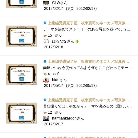
CLWさん
(更新: 2012/02/17)
2012/02/17
上級編受講完了証 板東寛司のネコカメ写真教室パート2
テーマを決めてストーリーのある写真を並べて、20ページの冊子作り写真選びのセンスとストーリーで、かなり本格的な写真集になりそうです。
15
0
はるななさん
2012/02/18
上級編受講完了証 板東寛司のネコカメ写真教室パート2
肉球いいね今度作ってみよう何かにこだわってテーマを決めると良い物が出来そうラフイメージを作ると確かにわかりやすいですなあ
4
0
hideさん
(更新: 2012/05/17)
2012/05/17
上級編受講完了証 板東寛司のネコカメ写真教室パート2
普段撮りでは，初めからテーマを決めるのは難しいです．でも，そうしないといいフォトブックは作れないということがわかりました．
12
0
harmankardonさん
2012/02/17