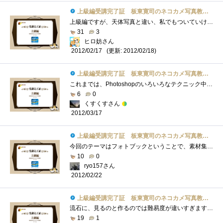
上級編受講完了証 板東寛司のネコカメ写真教室パート2
上級編ですが、天体写真と違い、私でもついていけそうです。肉球可愛いですね。私は、ネコ繋がりでこれとか、肉球マウスパッドネコ耳イヤホ�...
31
3
ヒロ妨さん
(更新: 2012/02/18)
2012/02/17
上級編受講完了証 板東寛司のネコカメ写真教室パート2
これまでは、Photoshopのいろいろなテクニック中心でしたが、今回のフォトブックなら敷居も高くなく挑戦してみても良さそうな内容だったと思い�...
6
0
くすくすさん
2012/03/17
上級編受講完了証 板東寛司のネコカメ写真教室パート2
今回のテーマはフォトブックということで、素材集めから編集など結構な手間がかかってますね。でも、手間がかかってもペットのフォトブック�...
10
0
ryo157さん
2012/02/22
上級編受講完了証 板東寛司のネコカメ写真教室パート2
流石に、見るのと作るのでは難易度が違いすぎますね。(笑)それでも、猫以外でも使えそうなので、Webとか参考になりました。・・・よかったよか...
19
1