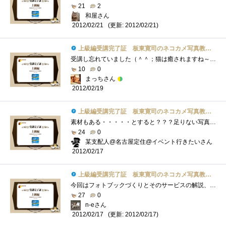
21
2
和屋さん
(更新: 2012/02/21)
2012/02/21
上級編受講完了証 板東寛司のネコカメ写真教室パート2
受講し忘れていました（＾＾；猫は癒されますね～♪私は家猫のニクキュウをプニプニするのが大好き★家猫もプニプニされていると、まったり�...
10
0
まっちさん
2012/02/19
上級編受講完了証 板東寛司のネコカメ写真教室パート2
素材もある・・・・・とすると？？？足りない写真を撮ることだ。ってことで、天気のいい日に大撮影会をしないといけないナ。はっ、まだ、レ�...
24
0
某支配人@名古屋定住@イベント行きたいさん
2012/02/17
上級編受講完了証 板東寛司のネコカメ写真教室パート2
今回はフォトブックづくりとそのサービスの解説、写真がそろってればわりと簡単に作れそうなので試してみたいですね。上級編の掲載と同時に�...
27
0
n-eさん
(更新: 2012/02/17)
2012/02/17