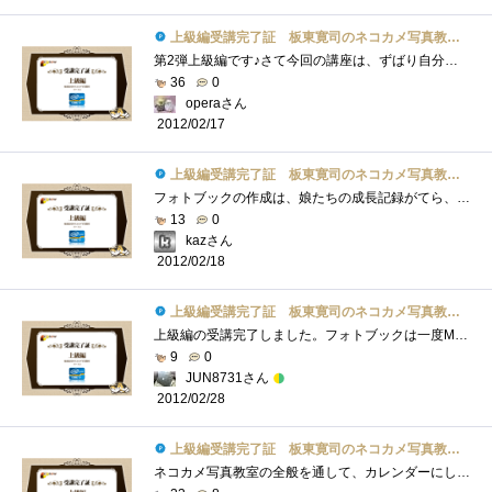
上級編受講完了証 板東寛司のネコカメ写真教室パート2
第2弾上級編です♪さて今回の講座は、ずばり自分だけのフォトブック作りです♪まず、撮影した写真からお気に入りの写真を選びレイアウトなど�...
36
0
operaさん
2012/02/17
上級編受講完了証 板東寛司のネコカメ写真教室パート2
フォトブックの作成は、娘たちの成長記録がてら、毎年行っています。（「Photoback」というサービスを使っています。フォトブック作成サービス�...
13
0
kazさん
2012/02/18
上級編受講完了証 板東寛司のネコカメ写真教室パート2
上級編の受講完了しました。フォトブックは一度MacのiPhotoから作成したことがあります。やっぱり形として残るのは良いですよね。問題はそれな�...
9
0
JUN8731さん
2012/02/28
上級編受講完了証 板東寛司のネコカメ写真教室パート2
ネコカメ写真教室の全般を通して、カレンダーにしろスライドショーにしろ、今回の写真集などは特に撮影時からテーマを決めて撮ることが重要�...