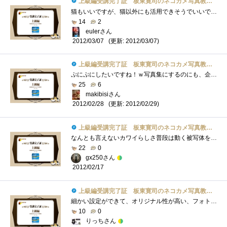
上級編受講完了証 板東寛司のネコカメ写真教室パート2
猫もいいですが、猫以外にも活用できそうでいいですね。というか所々に出てくる肉球が・・・あれだけ立体にしてほしい・・・ぷにぷにしたい�...
14
2
eulerさん
(更新: 2012/03/07)
2012/03/07
上級編受講完了証 板東寛司のネコカメ写真教室パート2
ぷにぷにしたいですね！ｗ写真集にするのにも、企画書を書いたりするのですね。いつか、子供の写真を使って写真集を作ってみたいですね。＾＾
25
6
makibisiさん
(更新: 2012/02/29)
2012/02/28
上級編受講完了証 板東寛司のネコカメ写真教室パート2
なんとも言えないカワイらしさ普段は動く被写体を撮らないため、動きのある動物写真は楽しそうだな～～！
22
0
gx250さん
2012/02/17
上級編受講完了証 板東寛司のネコカメ写真教室パート2
細かい設定ができて、オリジナル性が高い、フォトブックが作れそうです！！旅行の思い出作りとかよさそー
10
0
りっちさん