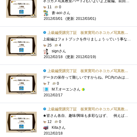
ネコカメ写真教室パート2もいよいよ上級編。前回のスライドショーもなかなか楽しみましたが、今回はフォトブックということで「物」としてで�...
11
0
蒼-aoi-さん
(更新: 2012/03/01)
2012/03/01
上級編受講完了証 板東寛司のネコカメ写真教室パート2
上級編はフォトブックを作りましょうっていう事なんですネ。私、今まで写真を撮ってもたまに印刷くらいはしますけど、フォトブックを作ろう�...
25
4
signさん
(更新: 2012/02/19)
2012/02/18
上級編受講完了証 板東寛司のネコカメ写真教室パート2
データの保存って難しいですからね。PC内のみは論外ですが、DVD等に焼いた程度では数年で消えたりします。SDカードなんかに入れたまま保存する�...
7
0
M.T.オーエンさん
2012/02/17
上級編受講完了証 板東寛司のネコカメ写真教室パート2
★皆さん各自、趣味/興味も多彩なはず、 例えば星座、ペット、城などの歴史的建造物、アンティーク、 各種スポーツ、旅行の思い出、レシピ�...
12
0
Kitaさん
2012/02/18