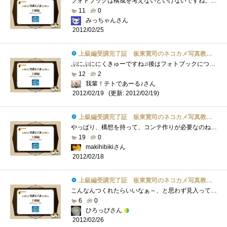
フォトブックは構成を考えないといけないですね。こればかりはセンスが必要ですね・・・楽しそうで、難しそう(笑)
11
0
みっちゃんさん
2012/02/25
上級編受講完了証 板東寛司のネコカメ写真教室パート2
ぷにぷににくきゅーですね♫後はフォトブックについてですね！！今度うちのテトくんブック作りたいです(^^)
12
2
我輩！テトであーる♪さん
(更新: 2012/02/19)
2012/02/19
上級編受講完了証 板東寛司のネコカメ写真教室パート2
やっぱり、構想を持って、コンテ作りが必要なのね。。。勉強になります！
19
0
makihibikiさん
2012/02/18
上級編受講完了証 板東寛司のネコカメ写真教室パート2
こんなんつくれたらいいなぁ～、と思わず見入ってしまいましたｗ
6
0
ひろっぴさん
2012/02/26