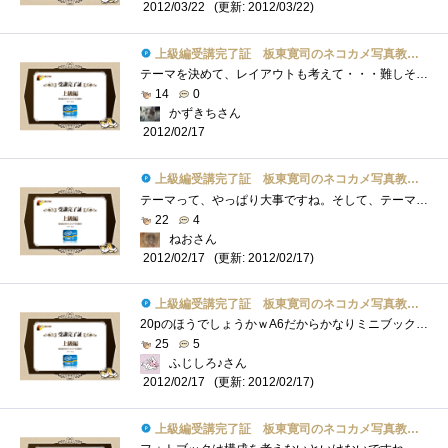
(更新: 2012/03/22)
2012/03/22
上級編受講完了証 板東寛司のネコカメ写真教室パート2
テーマを決めて、レイアウトも考えて・・・難しそうですが、うまくできた時の達成感は大きいと思いますね。
14
0
かずきちさん
2012/02/17
上級編受講完了証 板東寛司のネコカメ写真教室パート2
テーマって、やっぱり大事ですね。そして、テーマを決めたら、そのテーマから外れないように気を付けないとね・・・それに、ラフレイアウト�...
22
4
ねおさん
(更新: 2012/02/17)
2012/02/17
上級編受講完了証 板東寛司のネコカメ写真教室パート2
20pのほうでしょうかｗA6だからかなりミニブックですねｗネコさんの鼻だけ集めた写真集・・・は、マニアックすぎるかしらん。
25
5
ふじしろ♪さん
(更新: 2012/02/17)
2012/02/17
上級編受講完了証 板東寛司のネコカメ写真教室パート2