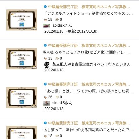
中級編受講完了証 板東寛司のネコカメ写真教室パート2
「デジタルスライドショー」制作猫でなくてもスライドショー楽しめますね。それを 猫でするとなると かなり楽しめるのは請け合い毎日、同�...
19
0
aoidiskさん
(更新: 2012/01/18)
2012/01/18
中級編受講完了証 板東寛司のネコカメ写真教室パート2
味のあるネコとモノクロ化(セピア化)は面白いし、センスも必要だなぁ～と漠然と見てました。今回はＰＳエレメンツ10の方で処理すると思ってた�...
33
0
某支配人@名古屋定住@イベント行きたいさん
2012/01/18
中級編受講完了証 板東寛司のネコカメ写真教室パート2
「あじ猫」とは、コワモテの顔、ほのぼのとした表情、ひょうきんな仕草など、可愛いだけでなく味わいのある猫写真とのこととあります。「あ�...
26
0
sirus15さん
2012/01/18
中級編受講完了証 板東寛司のネコカメ写真教室パート2
あじ猫って、味わいのある猫写真のことだったんですね。勝手に鯵をくわえた猫を想像してました。（笑）モノクロ写真って面白いですよねー。�...
18
0