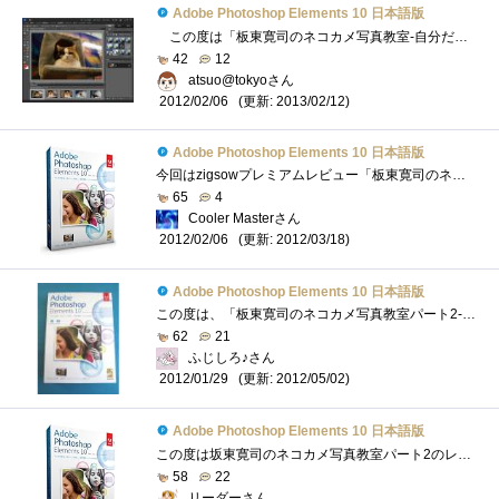
Adobe Photoshop Elements 10 日本語版
この度は「板東寛司のネコカメ写真教室-自分だけの写真集制作編」に選出いただきありがとうございます。 こちらでは、AdobePhotoshopElements10の�...
42
12
atsuo@tokyoさん
(更新: 2013/02/12)
2012/02/06
Adobe Photoshop Elements 10 日本語版
今回はzigsowプレミアムレビュー「板東寛司のネコカメ写真教室-自分だけの写真集制作編」のレビュアーに選出して頂き、マウスコンピューター「M...
65
4
Cooler Masterさん
(更新: 2012/03/18)
2012/02/06
Adobe Photoshop Elements 10 日本語版
この度は、「板東寛司のネコカメ写真教室パート2-自分だけの写真集制作編」のレビュアーに選出いただき、zigsow様及びインテル株式会社様、株式...
62
21
ふじしろ♪さん
(更新: 2012/05/02)
2012/01/29
Adobe Photoshop Elements 10 日本語版
この度は坂東寛司のネコカメ写真教室パート2のレビュアーに選出いただきzigsow様及びインテル株式会社様ほか関係各社様に厚く御礼申し上げます�...
58
22
リーダーさん