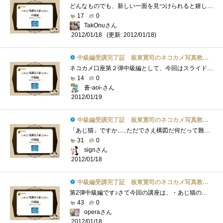
どんなものでも、新しい一面を見つけられると嬉しいもの。それが、好きなものならなおさら。恋人でも猫でもPCでも(笑)こんにちは、TakOnuです。�...
17
0
TakOnuさん
(更新: 2012/01/18)
2012/01/18
中級編受講完了証 板東寛司のネコカメ写真教室パート2
ネコカメ口座第２弾中級編として、今回はスライドショーまでを解説して頂いています。前回、初級編では物足りない感がありましたが、今回は�...
14
0
蒼-aoi-さん
2012/01/19
中級編受講完了証 板東寛司のネコカメ写真教室パート2
「あじ猫」ですか......ただでさえ構図だ何だって難しいのに、味わいのある写真なんてとれるカナ。「いつもと違うアングルや、撮影する時間や�...
31
0
signさん
2012/01/18
中級編受講完了証 板東寛司のネコカメ写真教室パート2
第2弾中級編です♪さて今回の講座は、・あじ猫の撮り方・モノクロの写真の加工方法・スライドショーの作り方がテーマです。まず、・あじ猫の�...
43
0
operaさん
2012/01/18