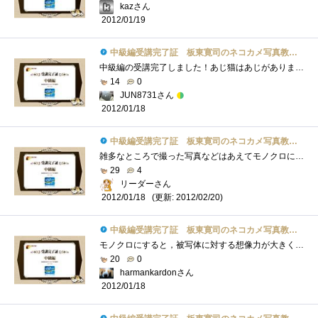
kazさん
2012/01/19
中級編受講完了証 板東寛司のネコカメ写真教室パート2
中級編の受講完了しました！あじ猫はあじがありましたね！可愛い＆お茶目。モノクロ写真にも独特の味がありますよね。「静けさ」や「物悲し�...
14
0
JUN8731さん
2012/01/18
中級編受講完了証 板東寛司のネコカメ写真教室パート2
雑多なところで撮った写真などはあえてモノクロにしたほうが被写体を目立たせることができますね、的な感じですかね。言わんとすることはわ�...
29
4
リーダーさん
(更新: 2012/02/20)
2012/01/18
中級編受講完了証 板東寛司のネコカメ写真教室パート2
モノクロにすると，被写体に対する想像力が大きくなるので，表現力を問われてしまいます．でも，あえてネコでモノクロなのですね．事前にカ�...
20
0
harmankardonさん
2012/01/18