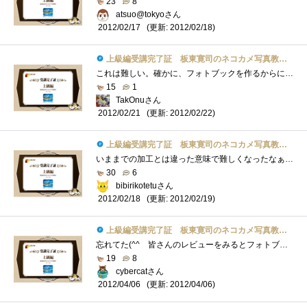
23
8
atsuo@tokyoさん
(更新: 2012/02/18)
2012/02/17
上級編受講完了証 板東寛司のネコカメ写真教室パート2
これは難しい。確かに、フォトブックを作るからにはテーマがいる。しかしこういうのって、例もそうだけど、今まで撮った写真からテーマを決�...
15
1
TakOnuさん
(更新: 2012/02/22)
2012/02/21
上級編受講完了証 板東寛司のネコカメ写真教室パート2
いままでの加工とは違った意味で難しくなったなぁラフかぁ・・・・仕事で一杯書いてるよwwwでもこれって色々な応用ができるかなぁと読みなが�...
30
6
bibirikotetuさん
(更新: 2012/02/19)
2012/02/18
上級編受講完了証 板東寛司のネコカメ写真教室パート2
忘れてた(^^ゞ皆さんのレビューをみるとフォトブックを創れるのは記念にはなるね。でもまず写真が程度上手くないとね。あと動くもの対象だと�...
19
8
cybercatさん
(更新: 2012/04/06)
2012/04/06