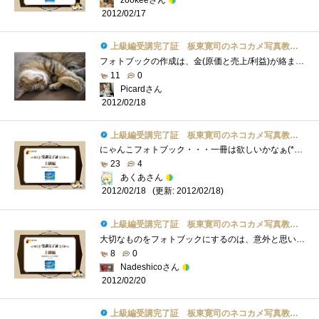
zookeeさん
2012/02/17
上級編受講完了証 板東寛司のネコカメ写真教室パート2
フォトブックの作成は、金(原価と売上/利益)が絡まないだけで、一般的なビデオや写真集作成と全く同じですね。ターゲットユーザーの絞り込み�...
11
0
Picardさん
2012/02/18
上級編受講完了証 板東寛司のネコカメ写真教室パート2
にゃんこフォトブック・・・一冊は欲しいかなぁ(*´艸｀)お気に入りの猫写真をフォトブックにして記念に残せるのは良いですね♪テーマを決める...
23
4
あくあさん
(更新: 2012/02/18)
2012/02/18
上級編受講完了証 板東寛司のネコカメ写真教室パート2
大切なものをフォトブックにするのは、意外と思いつかないもので、確かに本のようなものは無くなり難く、見つけ易いものです。本の表紙が週�...
8
0
Nadeshicoさん
2012/02/20
上級編受講完了証 板東寛司のネコカメ写真教室パート2