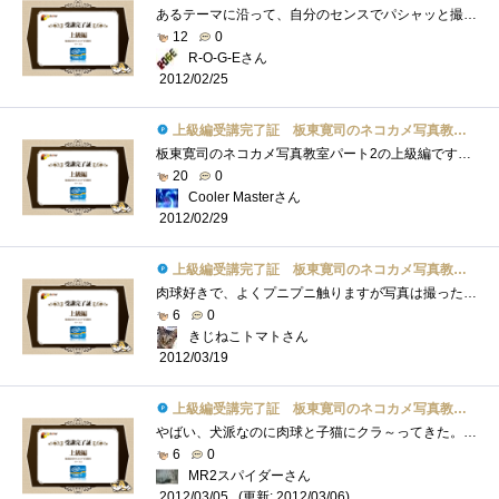
あるテーマに沿って、自分のセンスでパシャッと撮る。編集でトリミングでも良いわけですが、結構難しいですねぇ…。しかしオンラインで作成�...
12
0
R-O-G-Eさん
2012/02/25
上級編受講完了証 板東寛司のネコカメ写真教室パート2
板東寛司のネコカメ写真教室パート2の上級編です！ドリームページを使ってのフォトブック（オリジナル写真集）作成方法です。レイアウトなど�...
20
0
Cooler Masterさん
2012/02/29
上級編受講完了証 板東寛司のネコカメ写真教室パート2
肉球好きで、よくプニプニ触りますが写真は撮ったことないなぁ。うちの子は子猫の時から「ちゅっちゅっ」と幼児のする指吸いならず「肉球吸�...
6
0
きじねこトマトさん
2012/03/19
上級編受講完了証 板東寛司のネコカメ写真教室パート2
やばい、犬派なのに肉球と子猫にクラ～ってきた。実物は車の幌を爪で研がれたことあるからちょっとだけど、写真は可愛い！こういうの作れる�...
6
0
MR2スパイダーさん
(更新: 2012/03/06)
2012/03/05