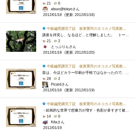
21
0
atsuo@tokyoさん
(更新: 2012/01/18)
2012/01/18
中級編受講完了証 板東寛司のネコカメ写真教室パート2
講座を拝見し、なるほど…と理解しました。 トーンカーブの調整は、カラーで何度か経験しているため、内容自体はそれほど新鮮ではなかった�...
21
2
とっぷりんさん
(更新: 2012/01/20)
2012/01/18
中級編受講完了証 板東寛司のネコカメ写真教室パート2
昔は、今ほどカラー印刷が手軽ではなかったので、モノクロームを意識した写真の撮影や、グラフ,資料を作っていましたが、最近は余りモノクロ�...
28
2
Picardさん
(更新: 2012/01/19)
2012/01/18
中級編受講完了証 板東寛司のネコカメ写真教室パート2
・絵画的な世界で想像力が増す・色彩が多すぎて被写体が目立たずに失敗・「仮想コピーを作成」し、並べて比較編集・被写体の陰影を際立たせ�...
14
0
Kitaさん
2012/01/19