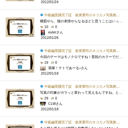
2012/01/24
中級編受講完了証 板東寛司のネコカメ写真教室パート2
構図やら、猫の表情やらなるほどと思うことはいっぱいです。さらにモノクロなんてへたっぴ～な私が作ったら味気も何もない仕上がりになりそ�...
10
0
eulerさん
2012/01/26
中級編受講完了証 板東寛司のネコカメ写真教室パート2
今回のテーマはモノクロですね！普段のカラーでだせない味わいがあって素敵です♪ネコさんかわいい！！！ちなみに今回の画像はたまたま通り�...
19
0
我輩！テトであーる♪さん
2012/01/18
中級編受講完了証 板東寛司のネコカメ写真教室パート2
写真の印象がガラッと変わって見えるんですね。とても良いと感じました。同じことを、風景や人物で試してみるのも良いかもしれませんね。私�...
29
0
CLWさん
2012/01/18
中級編受講完了証 板東寛司のネコカメ写真教室パート2