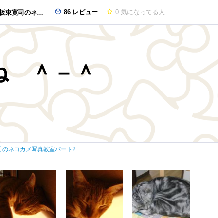
86 レビュー
0
気になってる人
コカメ写真教室パート2
ね ＾－＾
司のネコカメ写真教室パート2