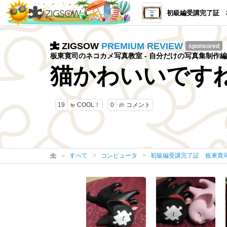
初級編受講完了証 板東寛司のネ
ZIGSOW
PREMIUM REVIEW
sponsored
板東寛司のネコカメ写真教室 - 自分だけの写真集制作編
猫かわいいです
19
COOL！
0
コメント
すべて
コンピュータ
初級編受講完了証 板東寛