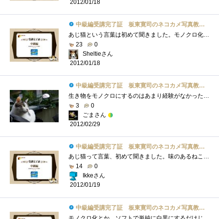
2012/01/18
中級編受講完了証 板東寛司のネコカメ写真教室パート2
あじ猫という言葉は初めて聞きました。モノクロ化も単純にモノクロに変更するだけではなくてコントラストを調整したりと猫の表情を引きたて�...
23
0
Sheltieさん
2012/01/18
中級編受講完了証 板東寛司のネコカメ写真教室パート2
生き物をモノクロにするのはあまり経験がなかったけど、やってみると雰囲気が変わって面白いと思いましたでも、そのさじ加減が難し～ レタ�...
3
0
ごまさん
2012/02/29
中級編受講完了証 板東寛司のネコカメ写真教室パート2
あじ猫って言葉、初めて聞きました。味のあるねこ？モノクロの写真もいい味出しています。昨日見たトップもモノクロでした。関係ないけど。Ph...
14
0
Ikkeさん
2012/01/19
中級編受講完了証 板東寛司のネコカメ写真教室パート2
モノクロ化とか、ソフトで単純に白黒にするだけじゃなくて色々調整してこそなんですね。その点は初めて知ったかも。これまでモノクロ写真は�...