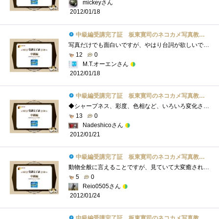
mickeyさん
2012/01/18
中級編受講完了証 板東寛司のネコカメ写真教室パート2
写真だけでも面白いですが、やはり台詞が欲しいです。台詞によってはそんなに面白くない写真でも面白く見えてくる…かもしれません。という�...
12
0
M.T.オーエンさん
2012/01/18
中級編受講完了証 板東寛司のネコカメ写真教室パート2
◆シャープネス、彩度、色相など、いろいろ変化させていくと、だんだんオリジナルより悪くなっていくことが多く、その都度、名前をつけて保�...
13
0
Nadeshicoさん
2012/01/21
中級編受講完了証 板東寛司のネコカメ写真教室パート2
動物全般に言えることですが、見ていて大変癒されます。飼える動物の中でトップクラスの愛嬌のネコを色々な角度、色々な人の視点、色々なシ�...
5
0
Reio0505さん
2012/01/24
中級編受講完了証 板東寛司のネコカメ写真教室パート2