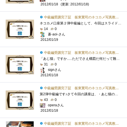
(更新: 2012/01/18)
2012/01/18
中級編受講完了証 板東寛司のネコカメ写真教室パート2
ネコカメ口座第２弾中級編として、今回はスライドショーまでを解説して頂いています。前回、初級編では物足りない感がありましたが、今回は�...
14
0
蒼-aoi-さん
2012/01/19
中級編受講完了証 板東寛司のネコカメ写真教室パート2
「あじ猫」ですか......ただでさえ構図だ何だって難しいのに、味わいのある写真なんてとれるカナ。「いつもと違うアングルや、撮影する時間や�...
31
0
signさん
2012/01/18
中級編受講完了証 板東寛司のネコカメ写真教室パート2
第2弾中級編です♪さて今回の講座は、・あじ猫の撮り方・モノクロの写真の加工方法・スライドショーの作り方がテーマです。まず、・あじ猫の�...
43
0
operaさん
2012/01/18
中級編受講完了証 板東寛司のネコカメ写真教室パート2