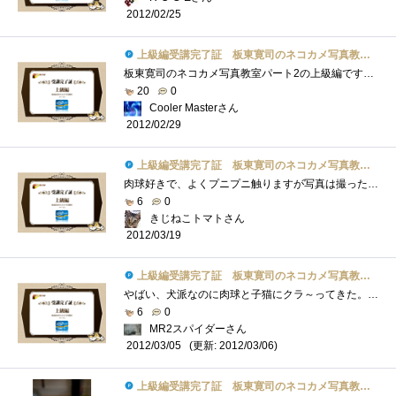
2012/02/25
上級編受講完了証 板東寛司のネコカメ写真教室パート2
板東寛司のネコカメ写真教室パート2の上級編です！ドリームページを使ってのフォトブック（オリジナル写真集）作成方法です。レイアウトなど�...
20
0
Cooler Masterさん
2012/02/29
上級編受講完了証 板東寛司のネコカメ写真教室パート2
肉球好きで、よくプニプニ触りますが写真は撮ったことないなぁ。うちの子は子猫の時から「ちゅっちゅっ」と幼児のする指吸いならず「肉球吸�...
6
0
きじねこトマトさん
2012/03/19
上級編受講完了証 板東寛司のネコカメ写真教室パート2
やばい、犬派なのに肉球と子猫にクラ～ってきた。実物は車の幌を爪で研がれたことあるからちょっとだけど、写真は可愛い！こういうの作れる�...
6
0
MR2スパイダーさん
(更新: 2012/03/06)
2012/03/05
上級編受講完了証 板東寛司のネコカメ写真教室パート2