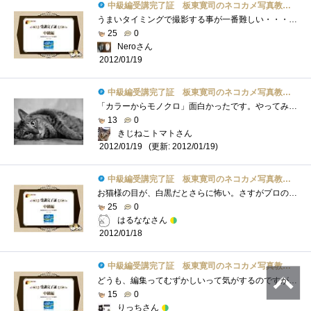
中級編受講完了証 板東寛司のネコカメ写真教室パート2
うまいタイミングで撮影する事が一番難しい・・・＞＜お金を気にせず撮影できるデジカメ時代より前は大変だったろうな・・・。
25
0
Neroさん
2012/01/19
中級編受講完了証 板東寛司のネコカメ写真教室パート2
「カラーからモノクロ」面白かったです。やってみたい。「スライドの再生時間は3秒前後・枚数は10枚から30枚程度」こういう具体的なアドバイス...
13
0
きじねこトマトさん
(更新: 2012/01/19)
2012/01/19
中級編受講完了証 板東寛司のネコカメ写真教室パート2
お猫様の目が、白黒だとさらに怖い。さすがプロの写真です。（白黒は非常に冷たいイメージ）最後のにこやかな（眠そうな）目は、好きです。
25
0
はるななさん
2012/01/18
中級編受講完了証 板東寛司のネコカメ写真教室パート2
どうも、編集ってむずかしいって気がするのですがスライドショー！作ってみたいです。この手のレビューは、個人的にはもうちょい時間がほし�...
15
0
りっちさん