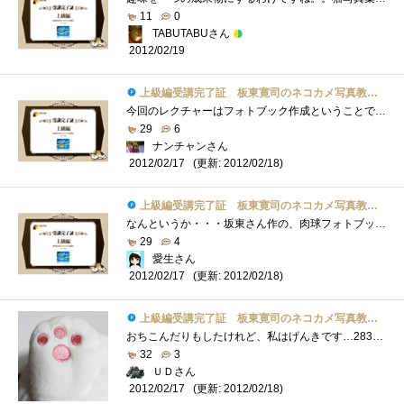
11
0
TABUTABUさん
2012/02/19
上級編受講完了証 板東寛司のネコカメ写真教室パート2
今回のレクチャーはフォトブック作成ということでためにはなったが､は長過ぎ(^^ゞ
29
6
ナンチャンさん
(更新: 2012/02/18)
2012/02/17
上級編受講完了証 板東寛司のネコカメ写真教室パート2
なんというか・・・坂東さん作の、肉球フォトブックが欲しい！
29
4
愛生さん
(更新: 2012/02/18)
2012/02/17
上級編受講完了証 板東寛司のネコカメ写真教室パート2
おちこんだりもしたけれど、私はげんきです…283個目。
32
3
ＵＤさん
(更新: 2012/02/18)
2012/02/17