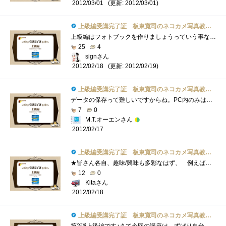
(更新: 2012/03/01)
2012/03/01
上級編受講完了証 板東寛司のネコカメ写真教室パート2
上級編はフォトブックを作りましょうっていう事なんですネ。私、今まで写真を撮ってもたまに印刷くらいはしますけど、フォトブックを作ろう�...
25
4
signさん
(更新: 2012/02/19)
2012/02/18
上級編受講完了証 板東寛司のネコカメ写真教室パート2
データの保存って難しいですからね。PC内のみは論外ですが、DVD等に焼いた程度では数年で消えたりします。SDカードなんかに入れたまま保存する�...
7
0
M.T.オーエンさん
2012/02/17
上級編受講完了証 板東寛司のネコカメ写真教室パート2
★皆さん各自、趣味/興味も多彩なはず、 例えば星座、ペット、城などの歴史的建造物、アンティーク、 各種スポーツ、旅行の思い出、レシピ�...
12
0
Kitaさん
2012/02/18
上級編受講完了証 板東寛司のネコカメ写真教室パート2