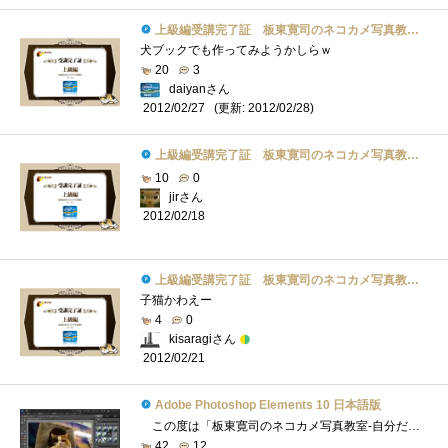
上級編受講完了証 板東寛司のネコカメ写真教室パート2
犬ブックでも作ってみようかしらｗ
20
3
daiyanさん
(更新: 2012/02/28)
2012/02/27
上級編受講完了証 板東寛司のネコカメ写真教室パート2
10
0
jirさん
2012/02/18
上級編受講完了証 板東寛司のネコカメ写真教室パート2
子猫かわえー
4
0
kisaragiさん
2012/02/21
Adobe Photoshop Elements 10 日本語版
この度は「板東寛司のネコカメ写真教室-自分だけの写真集制作編」に選出いただきありがとうございます。 こちらでは、AdobePhotoshopElements10の�...
42
12