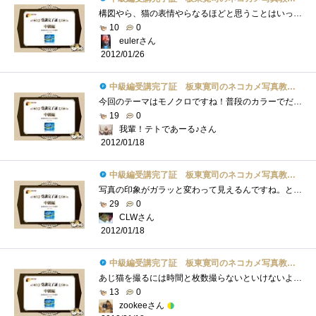
構図やら、猫の表情やらなるほどと思うことはいっぱいです。さらにモノクロなんてへたっぴ～な私が作ったら味気も何もない仕上がりになりそ�...
10
0
eulerさん
2012/01/26
中級編受講完了証 板東寛司のネコカメ写真教室パート2
今回のテーマはモノクロですね！普段のカラーでだせない味わいがあって素敵です♪ネコさんかわいい！！！ちなみに今回の画像はたまたま通り�...
19
0
我輩！テトであーる♪さん
2012/01/18
中級編受講完了証 板東寛司のネコカメ写真教室パート2
写真の印象がガラッと変わって見えるんですね。とても良いと感じました。同じことを、風景や人物で試してみるのも良いかもしれませんね。私�...
29
0
CLWさん
2012/01/18
中級編受講完了証 板東寛司のネコカメ写真教室パート2
あじ猫を撮るには時間と枚数撮らないといけないような感じですね。モノクロ写真は絵画的でいいですね。カラーが当たり前の今では逆に新鮮に�...
13
0
zookeeさん