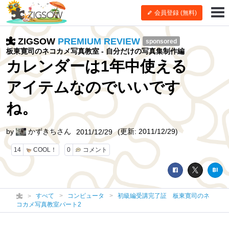
会員登録 (無料)
ZIGSOW
PREMIUM REVIEW
sponsored
板東寛司のネコカメ写真教室 - 自分だけの写真集制作編
カレンダーは1年中使える
アイテムなのでいいです
ね。
by
かずきちさん
(更新: 2011/12/29)
2011/12/29
14
COOL！
0
コメント
すべて
コンピュータ
初級編受講完了証 板東寛司のネ
コカメ写真教室パート2