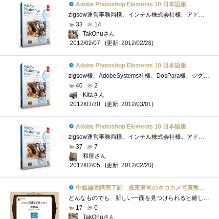
Adobe Photoshop Elements 10 日本語版
zigsow運営事務局様、インテル株式会社様、アドビシステムズ株式会社様、この度は、プレミアムレビュー「板東寛司のネコカメ写真教室-自分だけ�...
33
14
TakOnuさん
(更新: 2012/02/28)
2012/02/07
Adobe Photoshop Elements 10 日本語版
zigsow様、AdobeSystems社様、DosPara様、ジグソープレミアムレビュー「板東寛司のネコカメ写真教室」レビューアーに選出頂き有難うございます。【感�...
40
2
Kitaさん
(更新: 2012/03/01)
2012/01/30
Adobe Photoshop Elements 10 日本語版
zigsow運営事務局様。インテル株式会社様。アドビシステムズ株式会社様。この度は、プレミアムレビュー「板東寛司のネコカメ写真教室-自分だけ�...
37
7
和屋さん
(更新: 2012/02/20)
2012/02/05
中級編受講完了証 板東寛司のネコカメ写真教室パート2
どんなものでも、新しい一面を見つけられると嬉しいもの。それが、好きなものならなおさら。恋人でも猫でもPCでも(笑)こんにちは、TakOnuです。�...
17
0
TakOnuさん