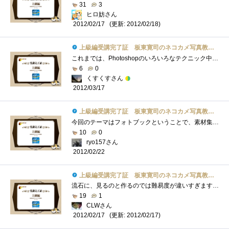
31
3
ヒロ妨さん
(更新: 2012/02/18)
2012/02/17
上級編受講完了証 板東寛司のネコカメ写真教室パート2
これまでは、Photoshopのいろいろなテクニック中心でしたが、今回のフォトブックなら敷居も高くなく挑戦してみても良さそうな内容だったと思い�...
6
0
くすくすさん
2012/03/17
上級編受講完了証 板東寛司のネコカメ写真教室パート2
今回のテーマはフォトブックということで、素材集めから編集など結構な手間がかかってますね。でも、手間がかかってもペットのフォトブック�...
10
0
ryo157さん
2012/02/22
上級編受講完了証 板東寛司のネコカメ写真教室パート2
流石に、見るのと作るのでは難易度が違いすぎますね。(笑)それでも、猫以外でも使えそうなので、Webとか参考になりました。・・・よかったよか...
19
1
CLWさん
(更新: 2012/02/17)
2012/02/17