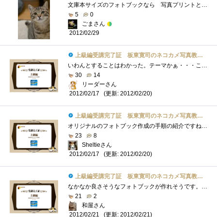
文庫本サイズのフォトブックなら 写真プリントと同じような気軽さで作成できるかな？と 作って見る気になったものの･･･レイアウトが難�...
5
0
ごまさん
2012/02/29
上級編受講完了証 板東寛司のネコカメ写真教室パート2
いわんとすることはわかった。テーマかぁ・・・ここを決めるのが一番大変よね。まあ、フォトブックに限らず、漫画でも小説でもそうなんだけ�...
30
14
リーダーさん
(更新: 2012/02/20)
2012/02/17
上級編受講完了証 板東寛司のネコカメ写真教室パート2
オリジナルのフォトブック作成の手順の紹介ですね。フォトブックというと写真を並べるだけなのかと思いましたが、撮りためた写真の中らか載�...
23
8
Sheltieさん
(更新: 2012/02/20)
2012/02/17
上級編受講完了証 板東寛司のネコカメ写真教室パート2
なかなか良さそうなフォトブックが作れそうです。ただ、テーマ決めがちょっと難しいですね～。今回は、出会った猫たち！のような感じになる�...
21
2
和屋さん
(更新: 2012/02/21)
2012/02/21