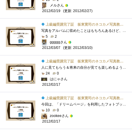
メルさん
(更新: 2012/02/27)
2012/02/19
上級編受講完了証 板東寛司のネコカメ写真教室パート2
写真をアルバムに収めたことはもちろんあるけど、テーマとか何を伝えたいかとかまで考えたことがなかった。フォトブックっていう感じではな�...
5
2
gggggさん
(更新: 2012/03/10)
2012/03/07
上級編受講完了証 板東寛司のネコカメ写真教室パート2
人に見てもらう＆将来の自分が見ても楽しめるようなテーマってなかなか考え付かないのですが、こういうのは場数勝負のような気がするので、�...
24
0
はにゃさん
2012/02/17
上級編受講完了証 板東寛司のネコカメ写真教室パート2
今回は、「ドリームページ」を利用したフォトブック作成の方法でした。デジカメになってから気軽に写真が撮れて編集の自由度も大幅にアップ�...
10
0
zookeeさん
2012/02/17