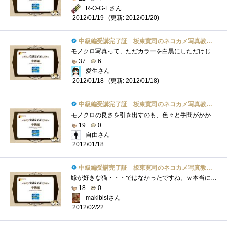
R-O-G-Eさん
(更新: 2012/01/20)
2012/01/19
中級編受講完了証 板東寛司のネコカメ写真教室パート2
モノクロ写真って、ただカラーを白黒にしただけじゃなく、色々と調整してふわふわにしてるんですね。LightRoom3でモノクロ化してるけど・・・PSE1...
37
6
愛生さん
(更新: 2012/01/18)
2012/01/18
中級編受講完了証 板東寛司のネコカメ写真教室パート2
モノクロの良さを引き出すのも、色々と手間がかかるんだな～デジカメのモノクロモードで撮影した場合と比較して実施に仕上がりに差が出るの�...
19
0
自由さん
2012/01/18
中級編受講完了証 板東寛司のネコカメ写真教室パート2
鯵が好きな猫・・・ではなかったですね。ｗ本当に、いろいろな表情が見れて癒されます。＾＾モノクロの写真も、とってもいいですね！
18
0
makibisiさん
2012/02/22