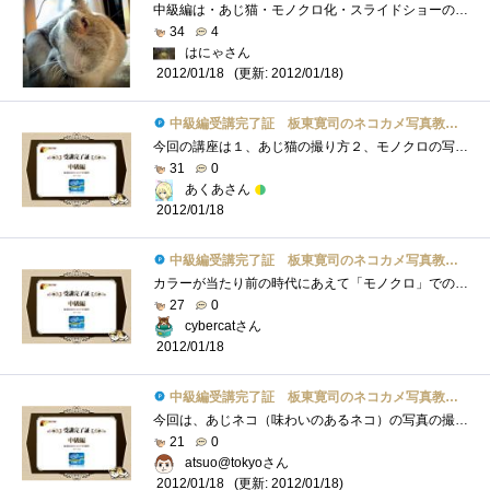
中級編は・あじ猫・モノクロ化・スライドショーの2点。●あじ猫猫はいろんな表情を見せる＆それが分かりやすい生き物なので、表情、アングル�...
34
4
はにゃさん
(更新: 2012/01/18)
2012/01/18
中級編受講完了証 板東寛司のネコカメ写真教室パート2
今回の講座は１、あじ猫の撮り方２、モノクロの写真の加工方法３、スライドショーの作り方いつもと違ったアングルで写真を撮るのもまた楽し�...
31
0
あくあさん
2012/01/18
中級編受講完了証 板東寛司のネコカメ写真教室パート2
カラーが当たり前の時代にあえて「モノクロ」での主張。家の中で撮ると確かに雑然としたカラーリングになるので、ネコを目立たせるにはこの�...
27
0
cybercatさん
2012/01/18
中級編受講完了証 板東寛司のネコカメ写真教室パート2
今回は、あじネコ（味わいのあるネコ）の写真の撮り方、モノクロ、スライドショーがテーマでしたが、またしてもスライドショー以外はLightroom�...
21
0
atsuo@tokyoさん
(更新: 2012/01/18)
2012/01/18