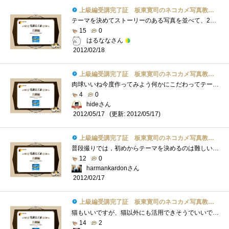
上級編受講完了証 板東寛司のネコカメ写真教室パート2
テーマを決めてストーリーのある写真を並べて、20ページの冊子作り写真選びのセンスとストーリーで、かなり本格的な写真集になりそうです。
15
0
はるななさん
2012/02/18
上級編受講完了証 板東寛司のネコカメ写真教室パート2
肉球いいね今度作ってみよう何かにこだわってテーマを決めると良い物が出来そうラフイメージを作ると確かにわかりやすいですなあ
4
0
hideさん
(更新: 2012/05/17)
2012/05/17
上級編受講完了証 板東寛司のネコカメ写真教室パート2
普段撮りでは，初めからテーマを決めるのは難しいです．でも，そうしないといいフォトブックは作れないということがわかりました．
12
0
harmankardonさん
2012/02/17
上級編受講完了証 板東寛司のネコカメ写真教室パート2
猫もいいですが、猫以外にも活用できそうでいいですね。というか所々に出てくる肉球が・・・あれだけ立体にしてほしい・・・ぷにぷにしたい�...
14
2