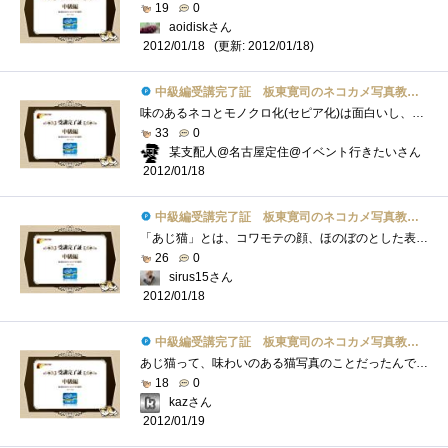
19
0
aoidiskさん
(更新: 2012/01/18)
2012/01/18
中級編受講完了証 板東寛司のネコカメ写真教室パート2
味のあるネコとモノクロ化(セピア化)は面白いし、センスも必要だなぁ～と漠然と見てました。今回はＰＳエレメンツ10の方で処理すると思ってた�...
33
0
某支配人@名古屋定住@イベント行きたいさん
2012/01/18
中級編受講完了証 板東寛司のネコカメ写真教室パート2
「あじ猫」とは、コワモテの顔、ほのぼのとした表情、ひょうきんな仕草など、可愛いだけでなく味わいのある猫写真とのこととあります。「あ�...
26
0
sirus15さん
2012/01/18
中級編受講完了証 板東寛司のネコカメ写真教室パート2
あじ猫って、味わいのある猫写真のことだったんですね。勝手に鯵をくわえた猫を想像してました。（笑）モノクロ写真って面白いですよねー。�...
18
0
kazさん
2012/01/19