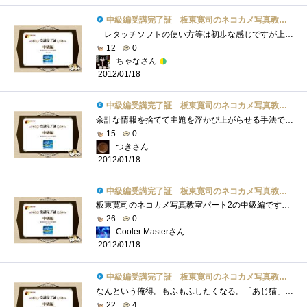
中級編受講完了証 板東寛司のネコカメ写真教室パート2
レタッチソフトの使い方等は初歩な感じですが上級になると凄い事になるのかなo(^o^)o猫がいっぱいで写真を見ながら読んでいくだけでもとても�...
12
0
ちゃなさん
2012/01/18
中級編受講完了証 板東寛司のネコカメ写真教室パート2
余計な情報を捨てて主題を浮かび上がらせる手法ですね。今回の教室では色を無くすことで猫を引き立ててます。いまいちなカラー画像もモノク�...
15
0
つきさん
2012/01/18
中級編受講完了証 板東寛司のネコカメ写真教室パート2
板東寛司のネコカメ写真教室パート2の中級編です！講座は以下の3点が主な内容。①あじ猫の撮り方②モノクロの写真の加工方法③スライドショー...
26
0
Cooler Masterさん
2012/01/18
中級編受講完了証 板東寛司のネコカメ写真教室パート2
なんという俺得。もふもふしたくなる。「あじ猫」か…。猫飼ってない、猫カフェもないので無理だったなぁ(´ﾟ'ωﾟ`)ｼｮﾎﾞｰﾝというわ�...
22
4