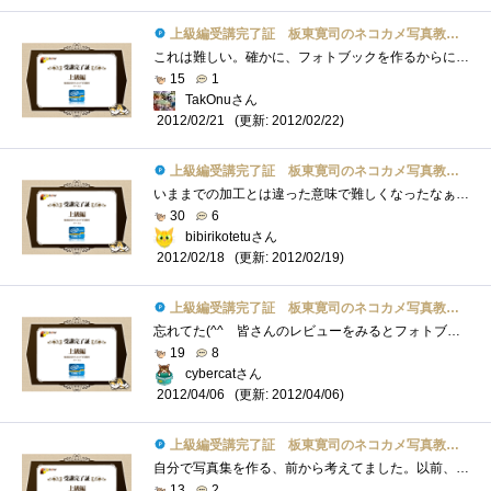
上級編受講完了証 板東寛司のネコカメ写真教室パート2
これは難しい。確かに、フォトブックを作るからにはテーマがいる。しかしこういうのって、例もそうだけど、今まで撮った写真からテーマを決�...
15
1
TakOnuさん
(更新: 2012/02/22)
2012/02/21
上級編受講完了証 板東寛司のネコカメ写真教室パート2
いままでの加工とは違った意味で難しくなったなぁラフかぁ・・・・仕事で一杯書いてるよwwwでもこれって色々な応用ができるかなぁと読みなが�...
30
6
bibirikotetuさん
(更新: 2012/02/19)
2012/02/18
上級編受講完了証 板東寛司のネコカメ写真教室パート2
忘れてた(^^ゞ皆さんのレビューをみるとフォトブックを創れるのは記念にはなるね。でもまず写真が程度上手くないとね。あと動くもの対象だと�...
19
8
cybercatさん
(更新: 2012/04/06)
2012/04/06
上級編受講完了証 板東寛司のネコカメ写真教室パート2
自分で写真集を作る、前から考えてました。以前、フリーペーパーの編集に携わっていたことがあり、出版に関して少々知識はあるものの、個人�...
13
2