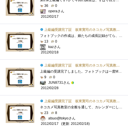
第2弾上級編です♪さて今回の講座は、ずばり自分だけのフォトブック作りです♪まず、撮影した写真からお気に入りの写真を選びレイアウトなど�...
36
0
operaさん
2012/02/17
上級編受講完了証 板東寛司のネコカメ写真教室パート2
フォトブックの作成は、娘たちの成長記録がてら、毎年行っています。（「Photoback」というサービスを使っています。フォトブック作成サービス�...
13
0
kazさん
2012/02/18
上級編受講完了証 板東寛司のネコカメ写真教室パート2
上級編の受講完了しました。フォトブックは一度MacのiPhotoから作成したことがあります。やっぱり形として残るのは良いですよね。問題はそれな�...
9
0
JUN8731さん
2012/02/28
上級編受講完了証 板東寛司のネコカメ写真教室パート2
ネコカメ写真教室の全般を通して、カレンダーにしろスライドショーにしろ、今回の写真集などは特に撮影時からテーマを決めて撮ることが重要�...
23
8
atsuo@tokyoさん
(更新: 2012/02/18)
2012/02/17