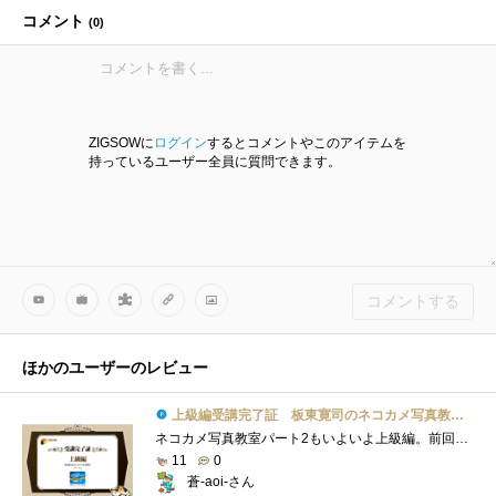
コメント
(
0
)
ZIGSOWに
ログイン
するとコメントやこのアイテムを
持っているユーザー全員に質問できます。
コメントする
ほかのユーザーのレビュー
上級編受講完了証 板東寛司のネコカメ写真教室パート2
ネコカメ写真教室パート2もいよいよ上級編。前回のスライドショーもなかなか楽しみましたが、今回はフォトブックということで「物」としてで�...
11
0
蒼-aoi-さん