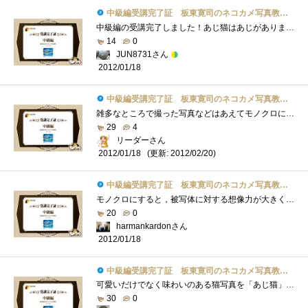
中級編受講完了証 板東寛司のネコカメ写真教室パート2
中級編の受講完了しました！あじ猫はあじがありましたね！可愛い＆お茶目。モノクロ写真にも独特の味がありますよね。「静けさ」や「物悲し�...
14
0
JUN8731さん
2012/01/18
中級編受講完了証 板東寛司のネコカメ写真教室パート2
雑多なところで撮った写真などはあえてモノクロにしたほうが被写体を目立たせることができますね、的な感じですかね。言わんとすることはわ�...
29
4
リーダーさん
(更新: 2012/02/20)
2012/01/18
中級編受講完了証 板東寛司のネコカメ写真教室パート2
モノクロにすると，被写体に対する想像力が大きくなるので，表現力を問われてしまいます．でも，あえてネコでモノクロなのですね．事前にカ�...
20
0
harmankardonさん
2012/01/18
中級編受講完了証 板東寛司のネコカメ写真教室パート2
可愛いだけでなく味わいのある猫写真を「あじ猫」というのですね。初めて知りました（＾＾）今回は、あじ猫の撮影と白黒写真の加工、PSE10を使...
30
0