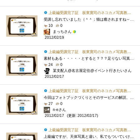
上級編受講完了証 板東寛司のネコカメ写真教室パート2
受講し忘れていました（＾＾；猫は癒されますね～♪私は家猫のニクキュウをプニプニするのが大好き★家猫もプニプニされていると、まったり�...
10
0
まっちさん
2012/02/19
上級編受講完了証 板東寛司のネコカメ写真教室パート2
素材もある・・・・・とすると？？？足りない写真を撮ることだ。ってことで、天気のいい日に大撮影会をしないといけないナ。はっ、まだ、レ�...
24
0
某支配人@名古屋定住@イベント行きたいさん
2012/02/17
上級編受講完了証 板東寛司のネコカメ写真教室パート2
今回はフォトブックづくりとそのサービスの解説、写真がそろってればわりと簡単に作れそうなので試してみたいですね。上級編の掲載と同時に�...
27
0
n-eさん
(更新: 2012/02/17)
2012/02/17
上級編受講完了証 板東寛司のネコカメ写真教室パート2
上級編ですが、天体写真と違い、私でもついていけそうです。肉球可愛いですね。私は、ネコ繋がりでこれとか、肉球マウスパッドネコ耳イヤホ�...