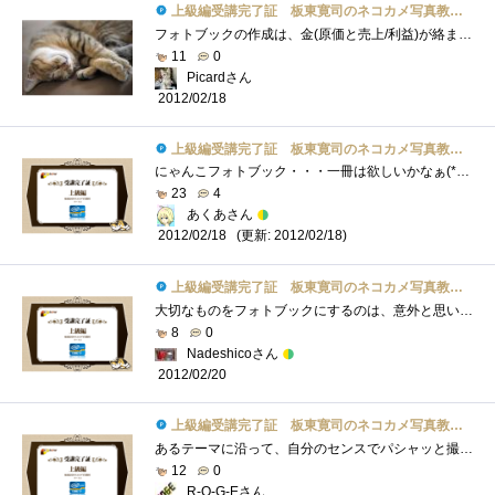
上級編受講完了証 板東寛司のネコカメ写真教室パート2
フォトブックの作成は、金(原価と売上/利益)が絡まないだけで、一般的なビデオや写真集作成と全く同じですね。ターゲットユーザーの絞り込み�...
11
0
Picardさん
2012/02/18
上級編受講完了証 板東寛司のネコカメ写真教室パート2
にゃんこフォトブック・・・一冊は欲しいかなぁ(*´艸｀)お気に入りの猫写真をフォトブックにして記念に残せるのは良いですね♪テーマを決める...
23
4
あくあさん
(更新: 2012/02/18)
2012/02/18
上級編受講完了証 板東寛司のネコカメ写真教室パート2
大切なものをフォトブックにするのは、意外と思いつかないもので、確かに本のようなものは無くなり難く、見つけ易いものです。本の表紙が週�...
8
0
Nadeshicoさん
2012/02/20
上級編受講完了証 板東寛司のネコカメ写真教室パート2
あるテーマに沿って、自分のセンスでパシャッと撮る。編集でトリミングでも良いわけですが、結構難しいですねぇ…。しかしオンラインで作成�...
12
0
R-O-G-Eさん