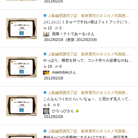
2012/02/25
上級編受講完了証 板東寛司のネコカメ写真教室パート2
ぷにぷににくきゅーですね♫後はフォトブックについてですね！！今度うちのテトくんブック作りたいです(^^)
12
2
我輩！テトであーる♪さん
(更新: 2012/02/19)
2012/02/19
上級編受講完了証 板東寛司のネコカメ写真教室パート2
やっぱり、構想を持って、コンテ作りが必要なのね。。。勉強になります！
19
0
makihibikiさん
2012/02/18
上級編受講完了証 板東寛司のネコカメ写真教室パート2
こんなんつくれたらいいなぁ～、と思わず見入ってしまいましたｗ
6
0
ひろっぴさん
2012/02/26
上級編受講完了証 板東寛司のネコカメ写真教室パート2
趣味を一つの成果物にするわけですね。。猫写真集。猫好きにはたまりません。