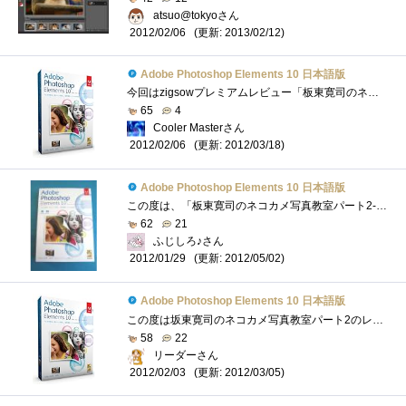
atsuo@tokyoさん
(更新: 2013/02/12)
2012/02/06
Adobe Photoshop Elements 10 日本語版
今回はzigsowプレミアムレビュー「板東寛司のネコカメ写真教室-自分だけの写真集制作編」のレビュアーに選出して頂き、マウスコンピューター「M...
65
4
Cooler Masterさん
(更新: 2012/03/18)
2012/02/06
Adobe Photoshop Elements 10 日本語版
この度は、「板東寛司のネコカメ写真教室パート2-自分だけの写真集制作編」のレビュアーに選出いただき、zigsow様及びインテル株式会社様、株式...
62
21
ふじしろ♪さん
(更新: 2012/05/02)
2012/01/29
Adobe Photoshop Elements 10 日本語版
この度は坂東寛司のネコカメ写真教室パート2のレビュアーに選出いただきzigsow様及びインテル株式会社様ほか関係各社様に厚く御礼申し上げます�...
58
22
リーダーさん
(更新: 2012/03/05)
2012/02/03