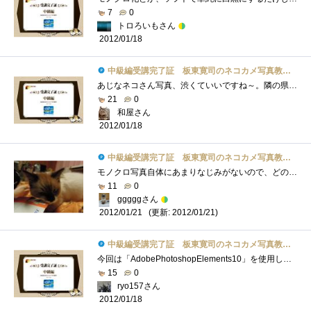
7
0
トロろいもさん
2012/01/18
中級編受講完了証 板東寛司のネコカメ写真教室パート2
あじなネコさん写真、渋くていいですね～。隣の県にネコ寺があるらしく、撮りに行きたい・・・。モノクロにしてみるとまた違った雰囲気にな�...
21
0
和屋さん
2012/01/18
中級編受講完了証 板東寛司のネコカメ写真教室パート2
モノクロ写真自体にあまりなじみがないので、どのような特徴があるのかなど今一歩わかりませんでしたが、モノクロ写真にすることによって背�...
11
0
gggggさん
(更新: 2012/01/21)
2012/01/21
中級編受講完了証 板東寛司のネコカメ写真教室パート2
今回は「AdobePhotoshopElements10」を使用してのスライドショー作成が紹介されてます。一見簡単そうですが、モノトーン調の写真もただ色を失くせば�...
15
0
ryo157さん
2012/01/18