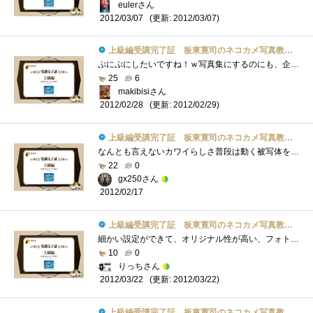
eulerさん
(更新: 2012/03/07)
2012/03/07
上級編受講完了証 板東寛司のネコカメ写真教室パート2
ぷにぷにしたいですね！ｗ写真集にするのにも、企画書を書いたりするのですね。いつか、子供の写真を使って写真集を作ってみたいですね。＾＾
25
6
makibisiさん
(更新: 2012/02/29)
2012/02/28
上級編受講完了証 板東寛司のネコカメ写真教室パート2
なんとも言えないカワイらしさ普段は動く被写体を撮らないため、動きのある動物写真は楽しそうだな～～！
22
0
gx250さん
2012/02/17
上級編受講完了証 板東寛司のネコカメ写真教室パート2
細かい設定ができて、オリジナル性が高い、フォトブックが作れそうです！！旅行の思い出作りとかよさそー
10
0
りっちさん
(更新: 2012/03/22)
2012/03/22
上級編受講完了証 板東寛司のネコカメ写真教室パート2