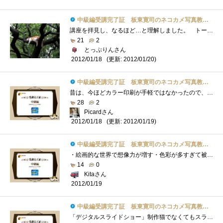
中級編受講完了証 板東寛司のネコカメ写真教室パート2
講座を拝見し、なるほど…と理解しました。 トーンカーブの調整は、カラーで何度か経験しているため、内容自体はそれほど新鮮ではなかった�...
21
2
とっぷりんさん
(更新: 2012/01/20)
2012/01/18
中級編受講完了証 板東寛司のネコカメ写真教室パート2
昔は、今ほどカラー印刷が手軽ではなかったので、モノクロームを意識した写真の撮影や、グラフ,資料を作っていましたが、最近は余りモノクロ�...
28
2
Picardさん
(更新: 2012/01/19)
2012/01/18
中級編受講完了証 板東寛司のネコカメ写真教室パート2
・絵画的な世界で想像力が増す・色彩が多すぎて被写体が目立たずに失敗・「仮想コピーを作成」し、並べて比較編集・被写体の陰影を際立たせ�...
14
0
Kitaさん
2012/01/19
中級編受講完了証 板東寛司のネコカメ写真教室パート2
「デジタルスライドショー」制作猫でなくてもスライドショー楽しめますね。それを 猫でするとなると かなり楽しめるのは請け合い毎日、同�...