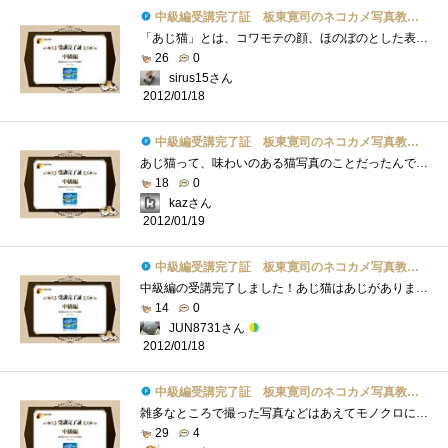
中級編受講完了証 板東寛司のネコカメ写真教室パート2
「あじ猫」とは、コワモテの顔、ほのぼのとした表情、ひょうきんな仕草など、可愛いだけでなく味わいのある猫写真とのこととあります。「あ�...
26
0
sirus15さん
2012/01/18
中級編受講完了証 板東寛司のネコカメ写真教室パート2
あじ猫って、味わいのある猫写真のことだったんですね。勝手に鯵をくわえた猫を想像してました。（笑）モノクロ写真って面白いですよねー。�...
18
0
kazさん
2012/01/19
中級編受講完了証 板東寛司のネコカメ写真教室パート2
中級編の受講完了しました！あじ猫はあじがありましたね！可愛い＆お茶目。モノクロ写真にも独特の味がありますよね。「静けさ」や「物悲し�...
14
0
JUN8731さん
2012/01/18
中級編受講完了証 板東寛司のネコカメ写真教室パート2
雑多なところで撮った写真などはあえてモノクロにしたほうが被写体を目立たせることができますね、的な感じですかね。言わんとすることはわ�...
29
4