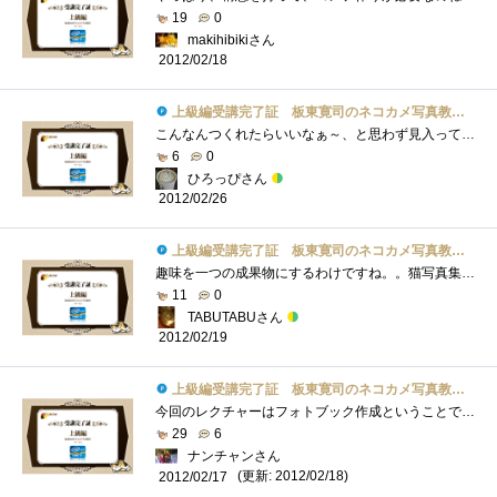
19
0
makihibikiさん
2012/02/18
上級編受講完了証 板東寛司のネコカメ写真教室パート2
こんなんつくれたらいいなぁ～、と思わず見入ってしまいましたｗ
6
0
ひろっぴさん
2012/02/26
上級編受講完了証 板東寛司のネコカメ写真教室パート2
趣味を一つの成果物にするわけですね。。猫写真集。猫好きにはたまりません。
11
0
TABUTABUさん
2012/02/19
上級編受講完了証 板東寛司のネコカメ写真教室パート2
今回のレクチャーはフォトブック作成ということでためにはなったが､は長過ぎ(^^ゞ
29
6
ナンチャンさん
(更新: 2012/02/18)
2012/02/17