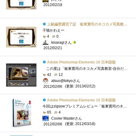
2012/02/18
上級編受講完了証 板東寛司のネコカメ写真教室パート2
子猫かわえー
4
0
kisaragiさん
2012/02/21
Adobe Photoshop Elements 10 日本語版
この度は「板東寛司のネコカメ写真教室-自分だけの写真集制作編」に選出いただきありがとうございます。 こちらでは、AdobePhotoshopElements10の�...
42
12
atsuo@tokyoさん
(更新: 2013/02/12)
2012/02/06
Adobe Photoshop Elements 10 日本語版
今回はzigsowプレミアムレビュー「板東寛司のネコカメ写真教室-自分だけの写真集制作編」のレビュアーに選出して頂き、マウスコンピューター「M...
65
4
Cooler Masterさん
(更新: 2012/03/18)
2012/02/06