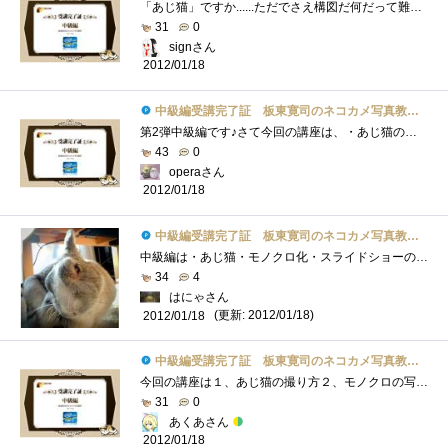
「あじ猫」ですか......ただでさえ構図だ何だって難しいのに、味わいのある写真なんてとれるカナ。「いつもと違うアングルや、撮影する時間や�...
31
0
signさん
2012/01/18
中級編受講完了証 板東寛司のネコカメ写真教室パート2
第2弾中級編です♪さて今回の講座は、・あじ猫の撮り方・モノクロの写真の加工方法・スライドショーの作り方がテーマです。まず、・あじ猫の�...
43
0
operaさん
2012/01/18
中級編受講完了証 板東寛司のネコカメ写真教室パート2
中級編は・あじ猫・モノクロ化・スライドショーの2点。●あじ猫猫はいろんな表情を見せる＆それが分かりやすい生き物なので、表情、アングル�...
34
4
はにゃさん
(更新: 2012/01/18)
2012/01/18
中級編受講完了証 板東寛司のネコカメ写真教室パート2
今回の講座は１、あじ猫の撮り方２、モノクロの写真の加工方法３、スライドショーの作り方いつもと違ったアングルで写真を撮るのもまた楽し�...
31
0
あくあさん
2012/01/18