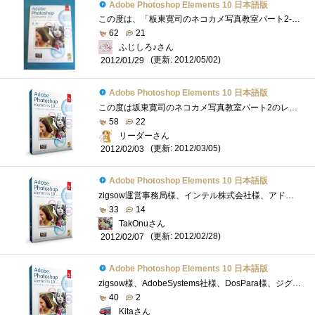
Adobe Photoshop Elements 10 日本語版
この度は、「板東寛司のネコカメ写真教室パート2-自分だけの写真集制作編」のレビュアーに選出いただき、zigsow様及びインテル株式会社様、株式...
62
21
ふじしろ♪さん
(更新: 2012/05/02)
2012/01/29
Adobe Photoshop Elements 10 日本語版
この度は坂東寛司のネコカメ写真教室パート2のレビュアーに選出いただきzigsow様及びインテル株式会社様ほか関係各社様に厚く御礼申し上げます�...
58
22
リーダーさん
(更新: 2012/03/05)
2012/02/03
Adobe Photoshop Elements 10 日本語版
zigsow運営事務局様、インテル株式会社様、アドビシステムズ株式会社様、この度は、プレミアムレビュー「板東寛司のネコカメ写真教室-自分だけ�...
33
14
TakOnuさん
(更新: 2012/02/28)
2012/02/07
Adobe Photoshop Elements 10 日本語版
zigsow様、AdobeSystems社様、DosPara様、ジグソープレミアムレビュー「板東寛司のネコカメ写真教室」レビューアーに選出頂き有難うございます。【感�...
40
2
Kitaさん