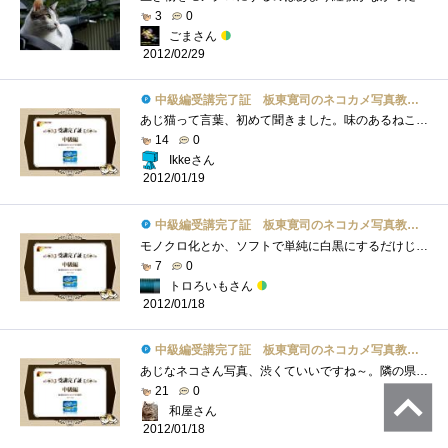
3
0
ごまさん
2012/02/29
中級編受講完了証 板東寛司のネコカメ写真教室パート2
あじ猫って言葉、初めて聞きました。味のあるねこ？モノクロの写真もいい味出しています。昨日見たトップもモノクロでした。関係ないけど。Ph...
14
0
Ikkeさん
2012/01/19
中級編受講完了証 板東寛司のネコカメ写真教室パート2
モノクロ化とか、ソフトで単純に白黒にするだけじゃなくて色々調整してこそなんですね。その点は初めて知ったかも。これまでモノクロ写真は�...
7
0
トロろいもさん
2012/01/18
中級編受講完了証 板東寛司のネコカメ写真教室パート2
あじなネコさん写真、渋くていいですね～。隣の県にネコ寺があるらしく、撮りに行きたい・・・。モノクロにしてみるとまた違った雰囲気にな�...
21
0
和屋さん
2012/01/18