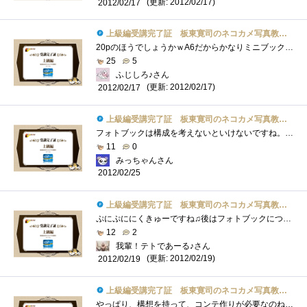
(更新: 2012/02/17)
2012/02/17
上級編受講完了証 板東寛司のネコカメ写真教室パート2
20pのほうでしょうかｗA6だからかなりミニブックですねｗネコさんの鼻だけ集めた写真集・・・は、マニアックすぎるかしらん。
25
5
ふじしろ♪さん
(更新: 2012/02/17)
2012/02/17
上級編受講完了証 板東寛司のネコカメ写真教室パート2
フォトブックは構成を考えないといけないですね。こればかりはセンスが必要ですね・・・楽しそうで、難しそう(笑)
11
0
みっちゃんさん
2012/02/25
上級編受講完了証 板東寛司のネコカメ写真教室パート2
ぷにぷににくきゅーですね♫後はフォトブックについてですね！！今度うちのテトくんブック作りたいです(^^)
12
2
我輩！テトであーる♪さん
(更新: 2012/02/19)
2012/02/19
上級編受講完了証 板東寛司のネコカメ写真教室パート2
やっぱり、構想を持って、コンテ作りが必要なのね。。。勉強になります！