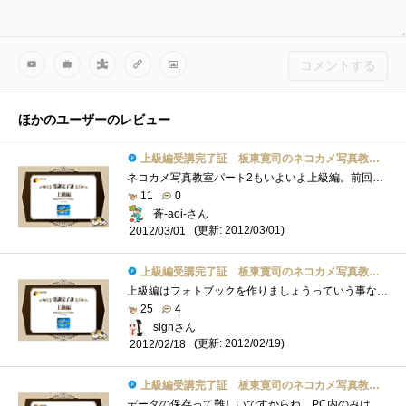
コメントする
ほかのユーザーのレビュー
上級編受講完了証 板東寛司のネコカメ写真教室パート2
ネコカメ写真教室パート2もいよいよ上級編。前回のスライドショーもなかなか楽しみましたが、今回はフォトブックということで「物」としてで�...
11
0
蒼-aoi-さん
(更新: 2012/03/01)
2012/03/01
上級編受講完了証 板東寛司のネコカメ写真教室パート2
上級編はフォトブックを作りましょうっていう事なんですネ。私、今まで写真を撮ってもたまに印刷くらいはしますけど、フォトブックを作ろう�...
25
4
signさん
(更新: 2012/02/19)
2012/02/18
上級編受講完了証 板東寛司のネコカメ写真教室パート2
データの保存って難しいですからね。PC内のみは論外ですが、DVD等に焼いた程度では数年で消えたりします。SDカードなんかに入れたまま保存する�...