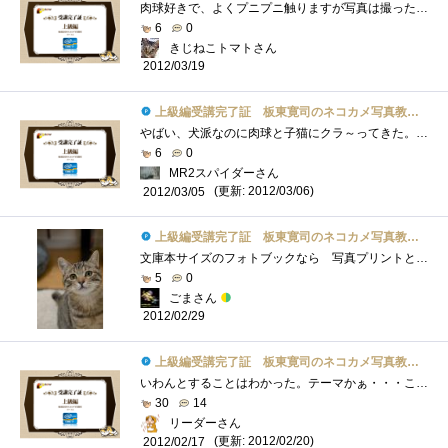
肉球好きで、よくプニプニ触りますが写真は撮ったことないなぁ。うちの子は子猫の時から「ちゅっちゅっ」と幼児のする指吸いならず「肉球吸�...
6
0
きじねこトマトさん
2012/03/19
上級編受講完了証 板東寛司のネコカメ写真教室パート2
やばい、犬派なのに肉球と子猫にクラ～ってきた。実物は車の幌を爪で研がれたことあるからちょっとだけど、写真は可愛い！こういうの作れる�...
6
0
MR2スパイダーさん
(更新: 2012/03/06)
2012/03/05
上級編受講完了証 板東寛司のネコカメ写真教室パート2
文庫本サイズのフォトブックなら 写真プリントと同じような気軽さで作成できるかな？と 作って見る気になったものの･･･レイアウトが難�...
5
0
ごまさん
2012/02/29
上級編受講完了証 板東寛司のネコカメ写真教室パート2
いわんとすることはわかった。テーマかぁ・・・ここを決めるのが一番大変よね。まあ、フォトブックに限らず、漫画でも小説でもそうなんだけ�...
30
14
リーダーさん
(更新: 2012/02/20)
2012/02/17