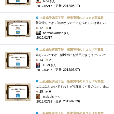
hideさん
(更新: 2012/05/17)
2012/05/17
上級編受講完了証 板東寛司のネコカメ写真教室パート2
普段撮りでは，初めからテーマを決めるのは難しいです．でも，そうしないといいフォトブックは作れないということがわかりました．
12
0
harmankardonさん
2012/02/17
上級編受講完了証 板東寛司のネコカメ写真教室パート2
猫もいいですが、猫以外にも活用できそうでいいですね。というか所々に出てくる肉球が・・・あれだけ立体にしてほしい・・・ぷにぷにしたい�...
14
2
eulerさん
(更新: 2012/03/07)
2012/03/07
上級編受講完了証 板東寛司のネコカメ写真教室パート2
ぷにぷにしたいですね！ｗ写真集にするのにも、企画書を書いたりするのですね。いつか、子供の写真を使って写真集を作ってみたいですね。＾＾
25
6
makibisiさん
(更新: 2012/02/29)
2012/02/28
上級編受講完了証 板東寛司のネコカメ写真教室パート2