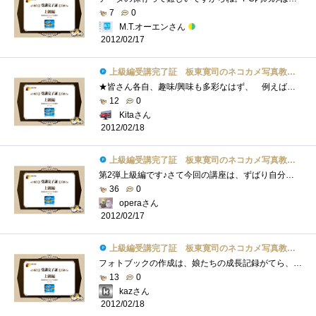
7
0
M.T.オーエンさん
2012/02/17
上級編受講完了証 板東寛司のネコカメ写真教室パート2
★皆さん各自、趣味/興味も多彩なはず、 例えば星座、ペット、城などの歴史的建造物、アンティーク、 各種スポーツ、旅行の思い出、レシピ�...
12
0
Kitaさん
2012/02/18
上級編受講完了証 板東寛司のネコカメ写真教室パート2
第2弾上級編です♪さて今回の講座は、ずばり自分だけのフォトブック作りです♪まず、撮影した写真からお気に入りの写真を選びレイアウトなど�...
36
0
operaさん
2012/02/17
上級編受講完了証 板東寛司のネコカメ写真教室パート2
フォトブックの作成は、娘たちの成長記録がてら、毎年行っています。（「Photoback」というサービスを使っています。フォトブック作成サービス�...
13
0
kazさん
2012/02/18