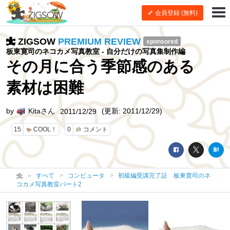
会員登録 (無料)
ZIGSOW
PREMIUM REVIEW
sponsored
板東寛司のネコカメ写真教室 - 自分だけの写真集制作編
その月に合う季節感のある
素材は困難
by
Kitaさん
(更新: 2011/12/29)
2011/12/29
15
COOL！
0
コメント
すべて
コンピュータ
初級編受講完了証 板東寛司のネ
コカメ写真教室パート2