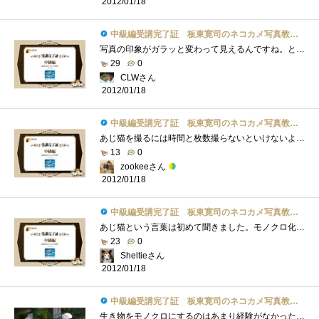
2012/01/18
中級編受講完了証 板東寛司のネコカメ写真教室パート2
写真の印象がガラッと変わって見えるんですね。とても良いと感じました。同じことを、風景や人物で試してみるのも良いかもしれませんね。私�...
29
0
CLWさん
2012/01/18
中級編受講完了証 板東寛司のネコカメ写真教室パート2
あじ猫を撮るには時間と枚数撮らないといけないような感じですね。モノクロ写真は絵画的でいいですね。カラーが当たり前の今では逆に新鮮に�...
13
0
zookeeさん
2012/01/18
中級編受講完了証 板東寛司のネコカメ写真教室パート2
あじ猫という言葉は初めて聞きました。モノクロ化も単純にモノクロに変更するだけではなくてコントラストを調整したりと猫の表情を引きたて�...
23
0
Sheltieさん
2012/01/18
中級編受講完了証 板東寛司のネコカメ写真教室パート2
生き物をモノクロにするのはあまり経験がなかったけど、やってみると雰囲気が変わって面白いと思いましたでも、そのさじ加減が難し～ レタ�...