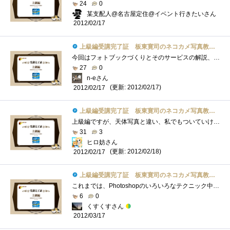
24
0
某支配人@名古屋定住@イベント行きたいさん
2012/02/17
上級編受講完了証 板東寛司のネコカメ写真教室パート2
今回はフォトブックづくりとそのサービスの解説、写真がそろってればわりと簡単に作れそうなので試してみたいですね。上級編の掲載と同時に�...
27
0
n-eさん
(更新: 2012/02/17)
2012/02/17
上級編受講完了証 板東寛司のネコカメ写真教室パート2
上級編ですが、天体写真と違い、私でもついていけそうです。肉球可愛いですね。私は、ネコ繋がりでこれとか、肉球マウスパッドネコ耳イヤホ�...
31
3
ヒロ妨さん
(更新: 2012/02/18)
2012/02/17
上級編受講完了証 板東寛司のネコカメ写真教室パート2
これまでは、Photoshopのいろいろなテクニック中心でしたが、今回のフォトブックなら敷居も高くなく挑戦してみても良さそうな内容だったと思い�...
6
0
くすくすさん
2012/03/17