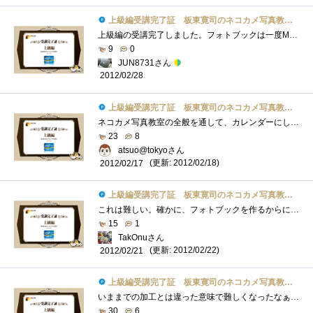
上級編受講完了証 板東寛司のネコカメ写真教室パート2
上級編の受講完了しました。フォトブックは一度MacのiPhotoから作成したことがあります。やっぱり形として残るのは良いですよね。問題はそれな�...
9
0
JUN8731さん
2012/02/28
上級編受講完了証 板東寛司のネコカメ写真教室パート2
ネコカメ写真教室の全般を通して、カレンダーにしろスライドショーにしろ、今回の写真集などは特に撮影時からテーマを決めて撮ることが重要�...
23
8
atsuo@tokyoさん
(更新: 2012/02/18)
2012/02/17
上級編受講完了証 板東寛司のネコカメ写真教室パート2
これは難しい。確かに、フォトブックを作るからにはテーマがいる。しかしこういうのって、例もそうだけど、今まで撮った写真からテーマを決�...
15
1
TakOnuさん
(更新: 2012/02/22)
2012/02/21
上級編受講完了証 板東寛司のネコカメ写真教室パート2
いままでの加工とは違った意味で難しくなったなぁラフかぁ・・・・仕事で一杯書いてるよwwwでもこれって色々な応用ができるかなぁと読みなが�...
30
6