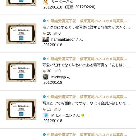
リーダーさん
(更新: 2012/02/20)
2012/01/18
中級編受講完了証 板東寛司のネコカメ写真教室パート2
モノクロにすると，被写体に対する想像力が大きくなるので，表現力を問われてしまいます．でも，あえてネコでモノクロなのですね．事前にカ�...
20
0
harmankardonさん
2012/01/18
中級編受講完了証 板東寛司のネコカメ写真教室パート2
可愛いだけでなく味わいのある猫写真を「あじ猫」というのですね。初めて知りました（＾＾）今回は、あじ猫の撮影と白黒写真の加工、PSE10を使...
30
0
mickeyさん
2012/01/18
中級編受講完了証 板東寛司のネコカメ写真教室パート2
写真だけでも面白いですが、やはり台詞が欲しいです。台詞によってはそんなに面白くない写真でも面白く見えてくる…かもしれません。という�...
12
0
M.T.オーエンさん
2012/01/18
中級編受講完了証 板東寛司のネコカメ写真教室パート2