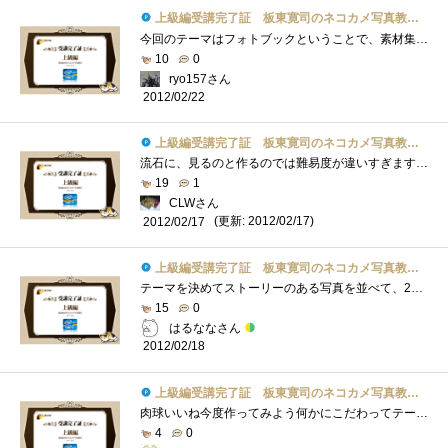
上級編受講完了証 板東寛司のネコカメ写真教室パート2
今回のテーマはフォトブックということで、素材集めから編集など結構な手間がかかってますね。でも、手間がかかってもペットのフォトブック�...
10
0
ryo157さん
2012/02/22
上級編受講完了証 板東寛司のネコカメ写真教室パート2
流石に、見るのと作るのでは難易度が違いすぎますね。(笑)それでも、猫以外でも使えそうなので、Webとか参考になりました。・・・よかったよか...
19
1
CLWさん
(更新: 2012/02/17)
2012/02/17
上級編受講完了証 板東寛司のネコカメ写真教室パート2
テーマを決めてストーリーのある写真を並べて、20ページの冊子作り写真選びのセンスとストーリーで、かなり本格的な写真集になりそうです。
15
0
はるななさん
2012/02/18
上級編受講完了証 板東寛司のネコカメ写真教室パート2
肉球いいね今度作ってみよう何かにこだわってテーマを決めると良い物が出来そうラフイメージを作ると確かにわかりやすいですなあ
4
0