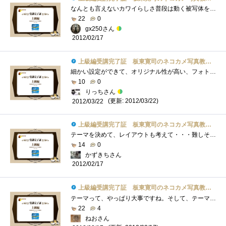
なんとも言えないカワイらしさ普段は動く被写体を撮らないため、動きのある動物写真は楽しそうだな～～！
22
0
gx250さん
2012/02/17
上級編受講完了証 板東寛司のネコカメ写真教室パート2
細かい設定ができて、オリジナル性が高い、フォトブックが作れそうです！！旅行の思い出作りとかよさそー
10
0
りっちさん
(更新: 2012/03/22)
2012/03/22
上級編受講完了証 板東寛司のネコカメ写真教室パート2
テーマを決めて、レイアウトも考えて・・・難しそうですが、うまくできた時の達成感は大きいと思いますね。
14
0
かずきちさん
2012/02/17
上級編受講完了証 板東寛司のネコカメ写真教室パート2
テーマって、やっぱり大事ですね。そして、テーマを決めたら、そのテーマから外れないように気を付けないとね・・・それに、ラフレイアウト�...
22
4
ねおさん