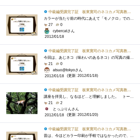
中級編受講完了証 板東寛司のネコカメ写真教室パート2
カラーが当たり前の時代にあえて「モノクロ」での主張。家の中で撮ると確かに雑然としたカラーリングになるので、ネコを目立たせるにはこの�...
27
0
cybercatさん
2012/01/18
中級編受講完了証 板東寛司のネコカメ写真教室パート2
今回は、あじネコ（味わいのあるネコ）の写真の撮り方、モノクロ、スライドショーがテーマでしたが、またしてもスライドショー以外はLightroom�...
21
0
atsuo@tokyoさん
(更新: 2012/01/18)
2012/01/18
中級編受講完了証 板東寛司のネコカメ写真教室パート2
講座を拝見し、なるほど…と理解しました。 トーンカーブの調整は、カラーで何度か経験しているため、内容自体はそれほど新鮮ではなかった�...
21
2
とっぷりんさん
(更新: 2012/01/20)
2012/01/18
中級編受講完了証 板東寛司のネコカメ写真教室パート2
昔は、今ほどカラー印刷が手軽ではなかったので、モノクロームを意識した写真の撮影や、グラフ,資料を作っていましたが、最近は余りモノクロ�...