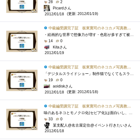
28
2
Picardさん
(更新: 2012/01/19)
2012/01/18
中級編受講完了証 板東寛司のネコカメ写真教室パート2
・絵画的な世界で想像力が増す・色彩が多すぎて被写体が目立たずに失敗・「仮想コピーを作成」し、並べて比較編集・被写体の陰影を際立たせ�...
14
0
Kitaさん
2012/01/19
中級編受講完了証 板東寛司のネコカメ写真教室パート2
「デジタルスライドショー」制作猫でなくてもスライドショー楽しめますね。それを 猫でするとなると かなり楽しめるのは請け合い毎日、同�...
19
0
aoidiskさん
(更新: 2012/01/18)
2012/01/18
中級編受講完了証 板東寛司のネコカメ写真教室パート2
味のあるネコとモノクロ化(セピア化)は面白いし、センスも必要だなぁ～と漠然と見てました。今回はＰＳエレメンツ10の方で処理すると思ってた�...
33
0
某支配人@名古屋定住@イベント行きたいさん
2012/01/18