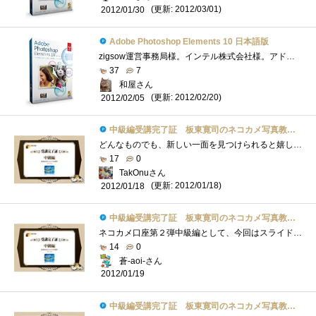
(更新: 2012/03/01)
2012/01/30
Adobe Photoshop Elements 10 日本語版
zigsow運営事務局様。インテル株式会社様。アドビシステムズ株式会社様。この度は、プレミアムレビュー「板東寛司のネコカメ写真教室-自分だけ�...
37
7
和屋さん
(更新: 2012/02/20)
2012/02/05
中級編受講完了証 板東寛司のネコカメ写真教室パート2
どんなものでも、新しい一面を見つけられると嬉しいもの。それが、好きなものならなおさら。恋人でも猫でもPCでも(笑)こんにちは、TakOnuです。�...
17
0
TakOnuさん
(更新: 2012/01/18)
2012/01/18
中級編受講完了証 板東寛司のネコカメ写真教室パート2
ネコカメ口座第２弾中級編として、今回はスライドショーまでを解説して頂いています。前回、初級編では物足りない感がありましたが、今回は�...
14
0
蒼-aoi-さん
2012/01/19
中級編受講完了証 板東寛司のネコカメ写真教室パート2