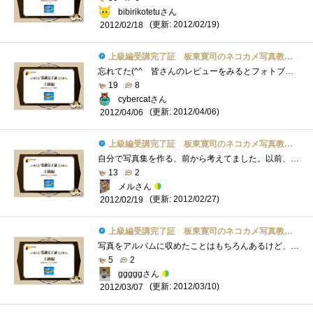
bibirikotetuさん
(更新: 2012/02/19)
2012/02/18
上級編受講完了証 板東寛司のネコカメ写真教室パート2
忘れてた(^^ゞ皆さんのレビューをみるとフォトブックを創れるのは記念にはなるね。でもまず写真が程度上手くないとね。あと動くもの対象だと�...
19
8
cybercatさん
(更新: 2012/04/06)
2012/04/06
上級編受講完了証 板東寛司のネコカメ写真教室パート2
自分で写真集を作る、前から考えてました。以前、フリーペーパーの編集に携わっていたことがあり、出版に関して少々知識はあるものの、個人�...
13
2
メルさん
(更新: 2012/02/27)
2012/02/19
上級編受講完了証 板東寛司のネコカメ写真教室パート2
写真をアルバムに収めたことはもちろんあるけど、テーマとか何を伝えたいかとかまで考えたことがなかった。フォトブックっていう感じではな�...
5
2
gggggさん
(更新: 2012/03/10)
2012/03/07