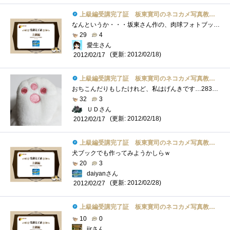
上級編受講完了証 板東寛司のネコカメ写真教室パート2
なんというか・・・坂東さん作の、肉球フォトブックが欲しい！
29
4
愛生さん
(更新: 2012/02/18)
2012/02/17
上級編受講完了証 板東寛司のネコカメ写真教室パート2
おちこんだりもしたけれど、私はげんきです…283個目。
32
3
ＵＤさん
(更新: 2012/02/18)
2012/02/17
上級編受講完了証 板東寛司のネコカメ写真教室パート2
犬ブックでも作ってみようかしらｗ
20
3
daiyanさん
(更新: 2012/02/28)
2012/02/27
上級編受講完了証 板東寛司のネコカメ写真教室パート2
10
0
jirさん