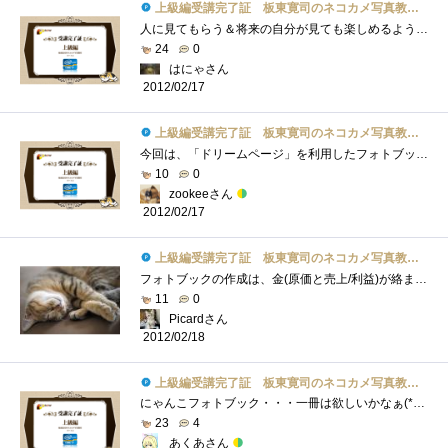
上級編受講完了証 板東寛司のネコカメ写真教室パート2
人に見てもらう＆将来の自分が見ても楽しめるようなテーマってなかなか考え付かないのですが、こういうのは場数勝負のような気がするので、�...
24
0
はにゃさん
2012/02/17
上級編受講完了証 板東寛司のネコカメ写真教室パート2
今回は、「ドリームページ」を利用したフォトブック作成の方法でした。デジカメになってから気軽に写真が撮れて編集の自由度も大幅にアップ�...
10
0
zookeeさん
2012/02/17
上級編受講完了証 板東寛司のネコカメ写真教室パート2
フォトブックの作成は、金(原価と売上/利益)が絡まないだけで、一般的なビデオや写真集作成と全く同じですね。ターゲットユーザーの絞り込み�...
11
0
Picardさん
2012/02/18
上級編受講完了証 板東寛司のネコカメ写真教室パート2
にゃんこフォトブック・・・一冊は欲しいかなぁ(*´艸｀)お気に入りの猫写真をフォトブックにして記念に残せるのは良いですね♪テーマを決める...
23
4
あくあさん