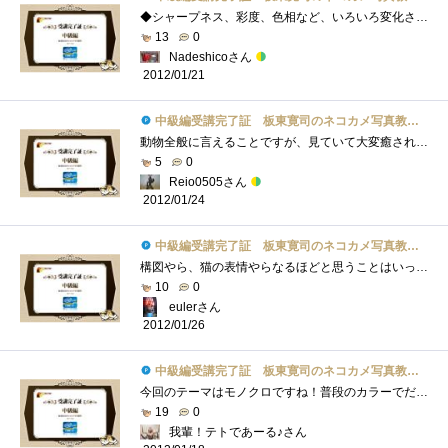
◆シャープネス、彩度、色相など、いろいろ変化させていくと、だんだんオリジナルより悪くなっていくことが多く、その都度、名前をつけて保�...
13
0
Nadeshicoさん
2012/01/21
中級編受講完了証 板東寛司のネコカメ写真教室パート2
動物全般に言えることですが、見ていて大変癒されます。飼える動物の中でトップクラスの愛嬌のネコを色々な角度、色々な人の視点、色々なシ�...
5
0
Reio0505さん
2012/01/24
中級編受講完了証 板東寛司のネコカメ写真教室パート2
構図やら、猫の表情やらなるほどと思うことはいっぱいです。さらにモノクロなんてへたっぴ～な私が作ったら味気も何もない仕上がりになりそ�...
10
0
eulerさん
2012/01/26
中級編受講完了証 板東寛司のネコカメ写真教室パート2
今回のテーマはモノクロですね！普段のカラーでだせない味わいがあって素敵です♪ネコさんかわいい！！！ちなみに今回の画像はたまたま通り�...
19
0
我輩！テトであーる♪さん