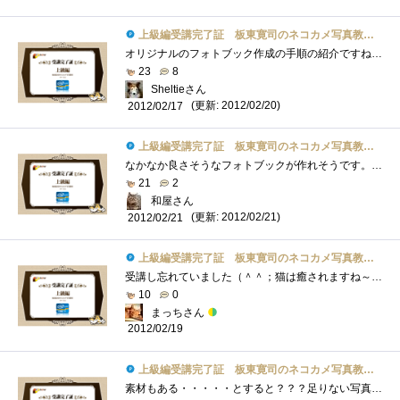
上級編受講完了証 板東寛司のネコカメ写真教室パート2
オリジナルのフォトブック作成の手順の紹介ですね。フォトブックというと写真を並べるだけなのかと思いましたが、撮りためた写真の中らか載�...
23
8
Sheltieさん
(更新: 2012/02/20)
2012/02/17
上級編受講完了証 板東寛司のネコカメ写真教室パート2
なかなか良さそうなフォトブックが作れそうです。ただ、テーマ決めがちょっと難しいですね～。今回は、出会った猫たち！のような感じになる�...
21
2
和屋さん
(更新: 2012/02/21)
2012/02/21
上級編受講完了証 板東寛司のネコカメ写真教室パート2
受講し忘れていました（＾＾；猫は癒されますね～♪私は家猫のニクキュウをプニプニするのが大好き★家猫もプニプニされていると、まったり�...
10
0
まっちさん
2012/02/19
上級編受講完了証 板東寛司のネコカメ写真教室パート2
素材もある・・・・・とすると？？？足りない写真を撮ることだ。ってことで、天気のいい日に大撮影会をしないといけないナ。はっ、まだ、レ�...