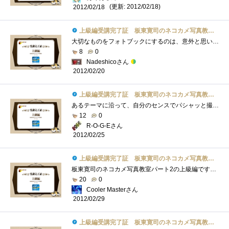
(更新: 2012/02/18)
2012/02/18
上級編受講完了証 板東寛司のネコカメ写真教室パート2
大切なものをフォトブックにするのは、意外と思いつかないもので、確かに本のようなものは無くなり難く、見つけ易いものです。本の表紙が週�...
8
0
Nadeshicoさん
2012/02/20
上級編受講完了証 板東寛司のネコカメ写真教室パート2
あるテーマに沿って、自分のセンスでパシャッと撮る。編集でトリミングでも良いわけですが、結構難しいですねぇ…。しかしオンラインで作成�...
12
0
R-O-G-Eさん
2012/02/25
上級編受講完了証 板東寛司のネコカメ写真教室パート2
板東寛司のネコカメ写真教室パート2の上級編です！ドリームページを使ってのフォトブック（オリジナル写真集）作成方法です。レイアウトなど�...
20
0
Cooler Masterさん
2012/02/29
上級編受講完了証 板東寛司のネコカメ写真教室パート2