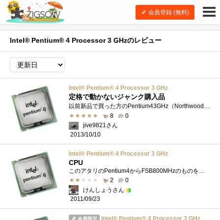
会員登録 (無料)
Intel® Pentium® 4 Processor 3 GHzのレビュー
Intel® Pentium® 4 Processor 3 GHz
定格で動かないジャンク購入品
以前新品で買った方のPentium43GHz（Northwood）は掲載しましたが、今回掲載するのは同じCPUのジャンク購入品です。こちらは不動作品と明記されてい�...
8
0
jive9821さん
2013/10/10
Intel® Pentium® 4 Processor 3 GHz
CPU
このアタリのPentium4からFSB800MHzのものをマザーボードと一緒に買ってた気がするなぁ。533MHz系Pentium4も結構たくさん買ったけど800MHz系Pentium4も同じ�...
2
0
けんしょうさん
2011/09/23
Intel® Pentium® 4 Processor 3 GHz
会員限定