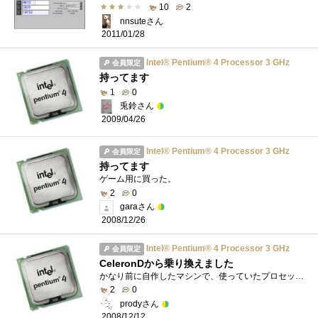
10
2
nnsuteさん
2011/01/28
Intel® Pentium® 4 Processor 3 GHz
会員限定
持ってます
1
0
兎鈴さん
2009/04/26
Intel® Pentium® 4 Processor 3 GHz
会員限定
持ってます
ゲーム用に買った。
2
0
garaさん
2008/12/26
Intel® Pentium® 4 Processor 3 GHz
会員限定
CeleronDから乗り換えました
かなり前に自作したマシンで、使っていたプロセッサです。
2
0
prodyさん
2008/12/12