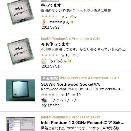
持ってます
嫁用のマシンで使用こちらも現状快適に動作
3
0
marchinさん
2011/07/23
Intel® Pentium® 4 Processor 3 GHz
今も使ってます
今現在も使用してます。かなり長く使っているものなので、いつまで動いてくれるかが心配なところですね＾＾；CeleronDからの乗り換えだったので...
16
0
あくあさん
2011/07/01
Intel® Pentium® 4 Processor 3 GHz
会員限定
SL6WK Northwood Socket478
NorthwoodPentium43GHzFSB800MHzSocket478HPDX2000STで使用していました。今日、M/Bが逝ってしまったので取り外しました。流石にSocket478は限界かなぁ～５年間有�...
15
10
けんこうさんさん
2011/03/02
Intel® Pentium® 4 Processor 3 GHz
Intel Pentium 4 3.0GHz Prescottコア Scket478版 熱かった
爆熱と言われたPrescottです。ソケット478対応版。通常、このCPUは3.0EGHzと表記されますが、このCPUはE無しバージョンです。このコアは発売前に、CPU�...