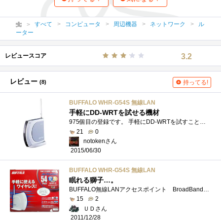
すべて
コンピュータ
周辺機器
ネットワーク
ル
ーター
レビュースコア
3.2
レビュー
(8)
持ってる!
BUFFALO WHR-G54S 無線LAN
手軽にDD-WRTを試せる機材
975個目の登録です。 手軽にDD-WRTを試すことができるやつです。かなり古い機材ですが、VLANが切れたり、マルチSSIDができたりと、色々と便利な設�...
21
0
notokenさん
2015/06/30
BUFFALO WHR-G54S 無線LAN
眠れる獅子…。
BUFFALO無線LANアクセスポイント BroadBandルータモデル 「WHR-G54S」です。の予備として、常に保管してありました。まったく出番なし…。FTP約67Mbps�...
15
2
ＵＤさん
2011/12/28