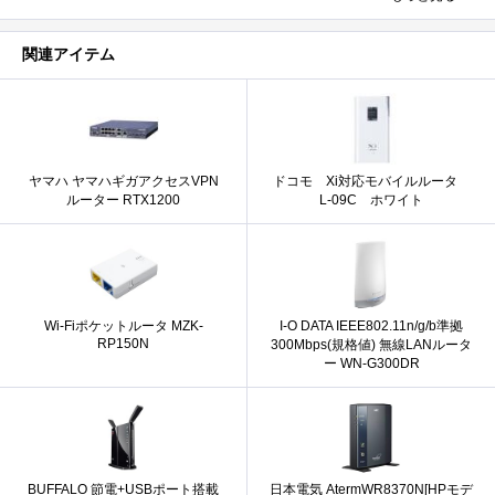
関連アイテム
ヤマハ ヤマハギガアクセスVPN
ドコモ Xi対応モバイルルータ
ルーター RTX1200
L-09C ホワイト
Wi-Fiポケットルータ MZK-
I-O DATA IEEE802.11n/g/b準拠
RP150N
300Mbps(規格値) 無線LANルータ
ー WN-G300DR
BUFFALO 節電+USBポート搭載
日本電気 AtermWR8370N[HPモデ