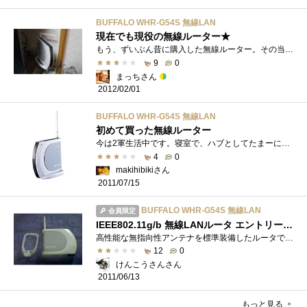
BUFFALO WHR-G54S 無線LAN
現在でも現役の無線ルーター★
もう、ずいぶん昔に購入した無線ルーター。その当時は54Mbpsの速度があれば、十分早かったけど今では・・・。これはIEEE802.11g/bが対応なので、無�...
9
0
まっちさん
2012/02/01
BUFFALO WHR-G54S 無線LAN
初めて買った無線ルーター
今は2軍生活中です。寝室で、ハブとしてたまーに試合に出ます。でもほとんどがベンチで応援。いや、スタンドで応援のときも。機能としてはま�...
4
0
makihibikiさん
2011/07/15
BUFFALO WHR-G54S 無線LAN
会員限定
IEEE802.11g/b 無線LANルータ エントリーモデル！
高性能な無指向性アンテナを標準装備したルータです。ルータモードとブリッジモードの切り替えなど、使いやすさを追求しました。映像も音楽�...
12
0
けんこうさんさん
2011/06/13
もっと見る