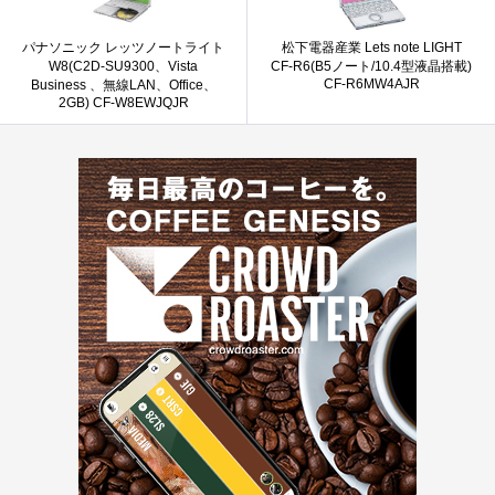
パナソニック レッツノートライト
松下電器産業 Lets note LIGHT
W8(C2D-SU9300、Vista
CF-R6(B5ノート/10.4型液晶搭載)
CF-R6MW4AJR
Business 、無線LAN、Office、
2GB) CF-W8EWJQJR