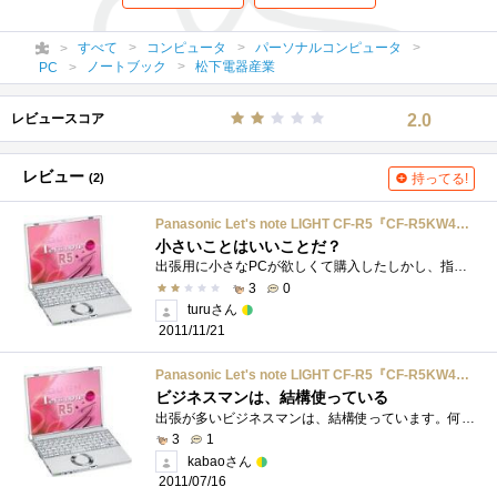
すべて
コンピュータ
パーソナルコンピュータ
ノートブック
松下電器産業
PC
レビュースコア
2.0
レビュー
(2)
持ってる!
Panasonic Let's note LIGHT CF-R5『CF-R5KW4AXR』
小さいことはいいことだ？
出張用に小さなPCが欲しくて購入したしかし、指の大きな私にはこのキーボードは小さすぎるやはり、可搬性は多少無視しても、ワンランク上のサ...
3
0
turuさん
2011/11/21
Panasonic Let's note LIGHT CF-R5『CF-R5KW4AXR』
ビジネスマンは、結構使っている
出張が多いビジネスマンは、結構使っています。何がいいかって上部で軽い。そして薄いので持ち運び便利。その他にも充電時間も結構持ちます�...
3
1
kabaoさん
2011/07/16