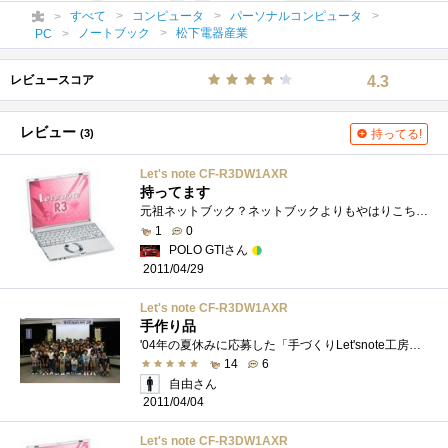
すべて
コンピュータ
パーソナルコンピュータ
ノートブック
松下電器産業
PC
レビュースコア
4.3
レビュー
(3)
持ってる!
Let's note CF-R3DW1AXR
持ってます
元祖ネットブック？ネットブックよりもやはりこちらの方がいいLenovoideapadも使いましたが、重いので仕事用はこっちで妥協メモリが768MBと少ない�...
1
0
POLO GTIさん
2011/04/29
Let's note CF-R3DW1AXR
手作り品
'04年の夏休みに応募した「手づくりLet'snote工房」に当選！（画像は当時のITmediaのニュースサイトより抜粋しました）当時20万円近くのノー�...
14
6
自由さん
2011/04/04
Let's note CF-R3DW1AXR