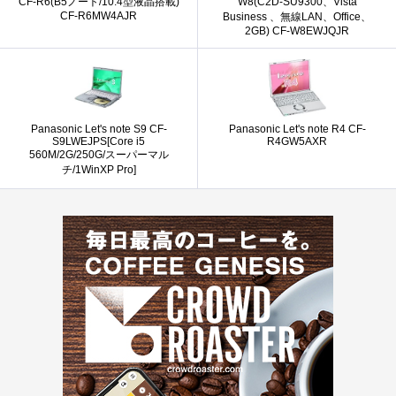
CF-R6(B5ノート/10.4型液晶搭載)
W8(C2D-SU9300、Vista
CF-R6MW4AJR
Business 、無線LAN、Office、
2GB) CF-W8EWJQJR
Panasonic Let's note S9 CF-
Panasonic Let's note R4 CF-
S9LWEJPS[Core i5
R4GW5AXR
560M/2G/250G/スーパーマル
チ/1WinXP Pro]