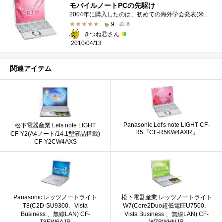
モバイルノートPCの先駆け
2004年に購入したのは、初めての海外学会発表(米国IEEE)用のためでした。記念碑的思い出の品であると同時に、いまだにばりばり現役で使ってますw...
9
8
きつね君さん
2010/04/13
関連アイテム
Panasonic Let's note LIGHT CF-
松下電器産業 Lets note LIGHT
R5『CF-R5KW4AXR』
CF-Y2(A4ノート/14.1型液晶搭載)
CF-Y2CW4AXS
Panasonic レッツノートライト
松下電器産業 レッツノートライト
T8(C2D-SU9300、Vista
W7(Core2Duo超低電圧U7500、
Business 、無線LAN) CF-
Vista Business 、無線LAN) CF-
T8EW6AJR
W7BWHNJR