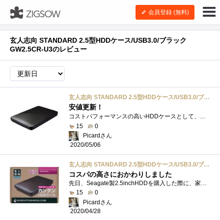
会員登録 (無料)
玄人志向 STANDARD 2.5型HDDケース/USB3.0/ブラック
GW2.5CR-U3のレビュー
玄人志向 STANDARD 2.5型HDDケース/USB3.0/ブラック GW2.5CR-U3
安値更新！
コストパフォーマンスの高いHDDケースとして、既に4個も購入している玄人志向のUSB3.0対応2.5インチHDDケースですが、盲点でした。最安値が、ヨド�...
15
0
Picardさん
2020/05/06
玄人志向 STANDARD 2.5型HDDケース/USB3.0/ブラック GW2.5CR-U3
コスパの高さにおかわりしました
先日、Seagate製2.5inchHDDを購入した際に、家庭用Blu-Rayレコーダー接続用にと安価なUSBHDDケースを2個購入したのですが、自宅で使用してみたところ、H...
15
0
Picardさん
2020/04/28