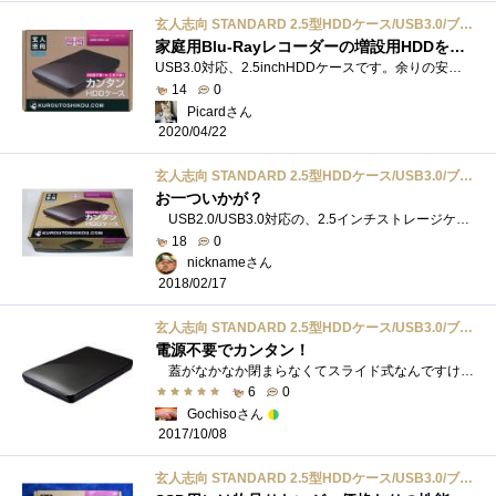
玄人志向 STANDARD 2.5型HDDケース/USB3.0/ブラック GW2.5CR-U3
家庭用Blu-Rayレコーダーの増設用HDDを作成するために購入しました
USB3.0対応、2.5inchHDDケースです。余りの安さに、2個購入しました。Seagate製7mm厚2.5inch5,400rpm2TBHDDを搭載して、家庭用Blu-Rayレコーダーに増設用HDDとし�...
14
0
Picardさん
2020/04/22
玄人志向 STANDARD 2.5型HDDケース/USB3.0/ブラック GW2.5CR-U3
お一ついかが？
USB2.0/USB3.0対応の、2.5インチストレージケースを購入してみました。 雑に使って持ち運びを考えると今どきはSSDを入れるのがナウイじゃないか�...
18
0
nicknameさん
2018/02/17
玄人志向 STANDARD 2.5型HDDケース/USB3.0/ブラック GW2.5CR-U3
電源不要でカンタン！
蓋がなかなか閉まらなくてスライド式なんですけど、頭をかしげていたら逆にスライドして入れようとしていました。 本来の方向で嵌めたら�...
6
0
Gochisoさん
2017/10/08
玄人志向 STANDARD 2.5型HDDケース/USB3.0/ブラック GW2.5CR-U3