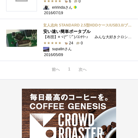
6
0
eririndaさん
2016/07/19
玄人志向 STANDARD 2.5型HDDケース/USB3.0/ブラック GW2.5CR-U3
安い速い簡単ポータブル
【布団】≡ヾ(*ﾟ▽ﾟ)ﾉｺﾝﾁﾜｰ♪ みんな大好きクロシコだおーMacBookPro用にUSB3.0ポータブルHDDを用意
24
0
supatinさん
2016/05/09
1
前へ
次へ