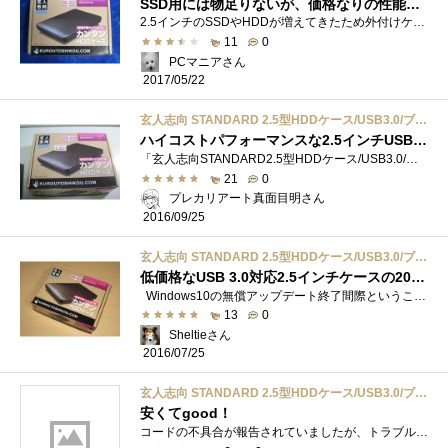
SSD用には物足りないが、価格なりの性能で持っておいて損は無い
2.5インチのSSDやHDDが増えてきたため外付けケースをいくつか購入したのでReviewします。低価格なUSB3.0ケース
11
0
PCマニアさん
2017/05/22
玄人志向 STANDARD 2.5型HDDケース/USB3.0/ブラック GW2.5CR-U3
ハイコストパフォーマンスな2.5インチUSB3.0対応外付けケース「玄人志向 STANDARD 2.5型HDDケース/USB3.0/ブラック GW2.5CR-U3 」
「玄人志向STANDARD2.5型HDDケース/USB3.0/ブラックGW2.5CR-U3」 「ComputeStickSTK2M3W64CC」を使用してメディアサーバーを作るのだ！ヨドバシ横浜で税込み803�...
21
0
プレカリアート真面目明さん
2016/09/25
玄人志向 STANDARD 2.5型HDDケース/USB3.0/ブラック GW2.5CR-U3
低価格なUSB 3.0対応2.5インチケースの2014年モデル！
Windows10の無償アップデート終了間際ということで、HDDクローニングの最終兵器（？）として購入してみました。 ●玄人志向STANDARD2.5型HDDケー�...
13
0
Sheltieさん
2016/07/25
玄人志向 STANDARD 2.5型HDDケース/USB3.0/ブラック GW2.5CR-U3
安くてgood！
コードの不具合が報告されていましたが、トラブルもなく動いています。USB3.0はまだ試していませんがこのお値段で、この性能であればコスパ抜�...