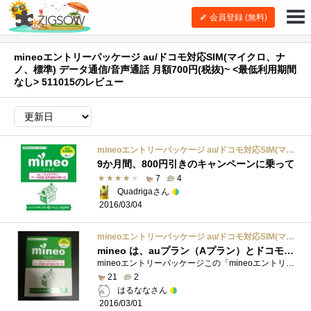
会員登録 (無料)
mineoエントリーパッケージ au/ドコモ対応SIM(マイクロ、ナ
ノ、標準) データ通信/音声通話 月額700円(税抜)~ <最低利用期間
なし> 511015のレビュー
mineoエントリーパッケージ au/ドコモ対応SIM(マイクロ、ナノ、標準) データ通信/音声通話 月額700円(税抜)~ <最低利用期間なし> 511015
9か月間、800円引きのキャンペーンに乗って
7
4
Quadrigaさん
2016/03/04
mineoエントリーパッケージ au/ドコモ対応SIM(マイクロ、ナノ、標準) データ通信/音声通話 月額700円(税抜)~ <最低利用期間なし> 511015
mineo は、auプラン（Aプラン）とドコモプラン（Dプラン）を選ぶことができる激安MVMOです。
mineoエントリーパッケージこの「mineoエントリーパッケージ」を使うと、初期費用3000円が無料になります。 amazonで、972円で購入できます。(購入し...
21
2
はるななさん
2016/03/01