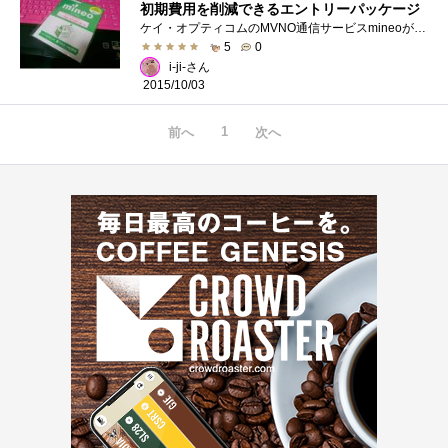
初期費用を削減できるエントリーパッケージ
ケイ・オプティコムのMVNO通信サービスmineoがドコモプランを開始する記念で、先行予約にて9ヶ月間1GBプランに相当する額を割り引くサービスを実�...
5
0
i-ji-さん
2015/10/03
1
前へ
次へ