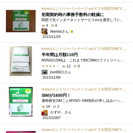
mineoエントリーパッケージ au/ドコモ対応SIM(マイクロ、ナノ、標準) データ通信/音声通話 月額700円(税抜)~ <最低利用期間なし> 511015
初期契約時の事務手数料の軽減に
関西で光インターネットサービスeoを運営しているk-opti.comのMVNO、Mineo(マイネオ)のエントリーパッケージです。本商品に入っているエントリーコー...
4
0
likemidさん
2015/11/29
mineoエントリーパッケージ au/ドコモ対応SIM(マイクロ、ナノ、標準) データ通信/音声通話 月額700円(税抜)~ <最低利用期間なし> 511015
半年間は月額110円
MVNOのSIMは、これまでBICSIMのファミリーシェアプランの3枚、ServersManSIM100を使っていますが、手持ちの機器数に対してはもう少し枚数があっても良�...
12
0
jive9821さん
2015/11/08
mineoエントリーパッケージ au/ドコモ対応SIM(マイクロ、ナノ、標準) データ通信/音声通話 月額700円(税抜)~ <最低利用期間なし> 511015
SIMが1600円！
通称格安SIMことMVNO−SIM契約の申し込みパッケージです。このパッケージの値段が開通手数料です。Amazonで1600円で売っていました。お買い得ですね...
19
2
かずや。さん
2015/10/07
mineoエントリーパッケージ au/ドコモ対応SIM(マイクロ、ナノ、標準) データ通信/音声通話 月額700円(税抜)~ <最低利用期間なし> 511015