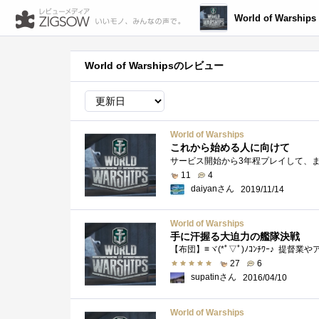
World of Warships
World of Warshipsのレビュー
World of Warships
これから始める人に向けて
11
4
daiyanさん
2019/11/14
World of Warships
手に汗握る大迫力の艦隊決戦
【布団】≡ヾ(*ﾟ▽ﾟ)ﾉｺﾝﾁﾜｰ♪ 
27
6
supatinさん
2016/04/10
World of Warships