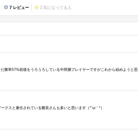
7 レビュー
2
気になってる人
提督業やアークスと兼任されている艦長さんも多いと思います（*´ω｀*）