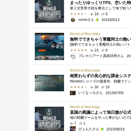
まったりゆっくりTPS、空いた
18
0
vuronさん
2016/05/13
World of Warships
無料でできちゃう軍艦同士の熱いバトル、
23
0
プレカリアート真面目明さん
20
World of Warships
相変わらずの良心的な課金シス
30
16
いぐなっちさん
2015/07/05
World of Warships
某国の異議によって旭日旗が公
7
1
ぴょんたさん
2015/08/19