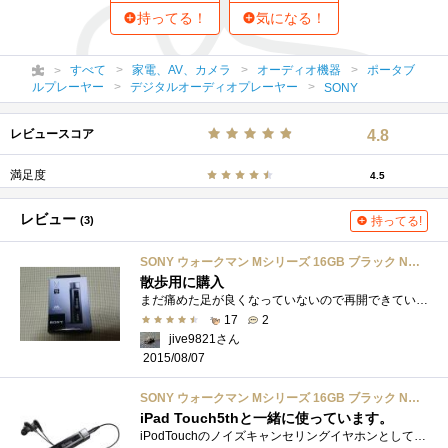
持ってる！
気になる！
すべて
家電、AV、カメラ
オーディオ機器
ポータブ
ルプレーヤー
デジタルオーディオプレーヤー
SONY
レビュースコア
4.8
満足度
4.5
レビュー
(3)
持ってる!
SONY ウォークマン Mシリーズ 16GB ブラック NW-M505/B
散歩用に購入
まだ痛めた足が良くなっていないので再開できていないのですが、しばらく夜仕事が終わったあとの時間帯にウォーキングをしていました。 その...
17
2
jive9821さん
2015/08/07
SONY ウォークマン Mシリーズ 16GB ブラック NW-M505/B
iPad Touch5thと一緒に使っています。
iPodTouchのノイズキャンセリングイヤホンとして使用しています。音にはそれなりに拘りがありER-4等を使用していたのですが、数回の断線を経てBlue...