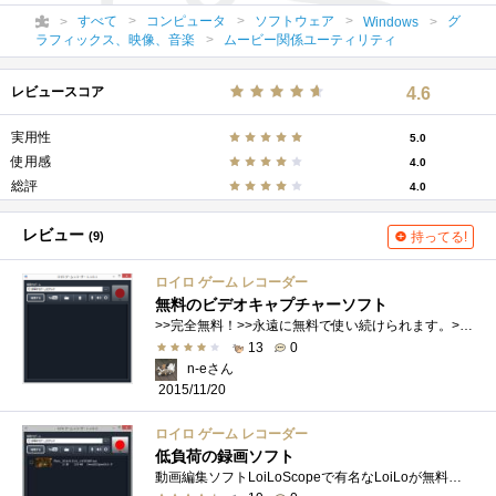
すべて
コンピュータ
ソフトウェア
グ
Windows
ラフィックス、映像、音楽
ムービー関係ユーティリティ
レビュースコア
4.6
実用性
5.0
使用感
4.0
総評
4.0
レビュー
(9)
持ってる!
ロイロ ゲーム レコーダー
無料のビデオキャプチャーソフト
>>完全無料！>>永遠に無料で使い続けられます。>>ロイロゲームレコーダーは、動画編集ソフト『LoiLoScope』の開発の一環として>>�...
13
0
n-eさん
2015/11/20
ロイロ ゲーム レコーダー
低負荷の録画ソフト
動画編集ソフトLoiLoScopeで有名なLoiLoが無料配布している画面録画ソフトです。無料で録画できるソフトはいくつかあるのですがロゴが入ったり、�...