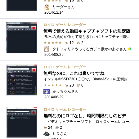
19
0
リーダーさん
2014/12/14
ロイロ ゲーム レコーダー
無料で使える動画キャプチャソフトの決定版
PCへの負荷が低くて割ときれいにキャプチャ可能。なおかつ時間制限がなく無料なのが最大の魅力。ロイロ ゲームレコーダーはフリーウェアで利...
12
2
クドフィリアやってるガジェ獣かのあゆさん
2014/08/29
ロイロ ゲーム レコーダー
無料なのに、これは良いですね
インテル®SSD730+〇〇で、Blade&Soulを圧倒的に攻略で、動画を撮るのに使いました。とても使いやすくて、良かったです。これまでは、B's動画�...
20
0
みっちゃんさん
2014/08/29
ロイロ ゲーム レコーダー
無料なのにロゴなし、時間制限なしのビデオキャプチャーソフト。
ビデオキャプチャーソフト「ロイロゲームレコーダー」です。PCゲームの画像を撮影・録音できます。同じ無料ソフトでもBandicam無料版みたいに�...
24
2
ＵＤさん