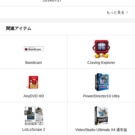
2014/07/17
もっと見る
関連アイテム
Bandicam
Craving Explorer
AnyDVD HD
PowerDirector10 Ultra
LoiLoScope 2
VideoStudio Ultimate X4 通常版