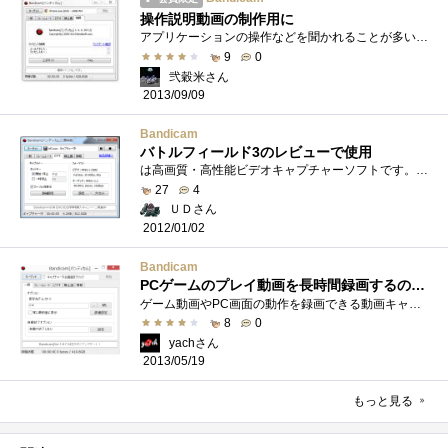
操作説明動画の制作用に
アプリケーションの操作などを聞かれることが多いのですが、電話だと分かりにくいのでキャプチャを撮って見てもらうことにしました。 コンビ...
9
0
弐穀米さん
2013/09/09
Bandicam
バトルフィールド3のレビューで使用
は高画質・高性能ビデオキャプチャーソフトです。PCゲームの画像を撮影・録音できるます。残念ながら動画にＦＰＳ値は入りません…。何とかな...
27
4
ＵＤさん
2012/01/02
Bandicam
PCゲームのプレイ動画を長時間録画するのに最適
ゲーム動画やPC画面の動作を録画できる動画キャプチャーソフト。PSO2潜入レビューで使う動画の撮影用機材として支給された。 PCゲームの動画撮�...
8
0
yachさん
2013/05/19
もっと見る