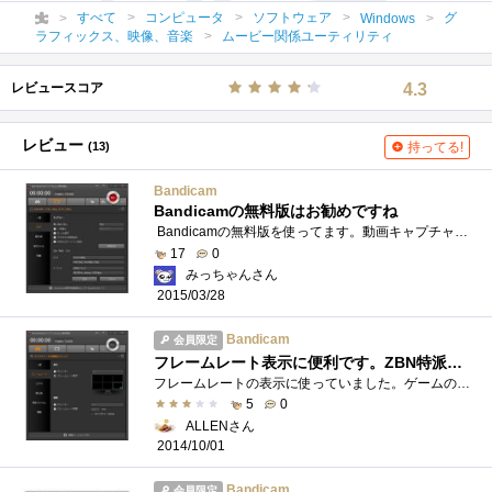
すべて
コンピュータ
ソフトウェア
グ
Windows
ラフィックス、映像、音楽
ムービー関係ユーティリティ
レビュースコア
4.3
レビュー
(13)
持ってる!
Bandicam
Bandicamの無料版はお勧めですね
Bandicamの無料版を使ってます。動画キャプチャーには制限がありますが、使えますね。有料版の検討にしばらく使っていきます。 再生中の動画�...
17
0
みっちゃんさん
2015/03/28
Bandicam
会員限定
フレームレート表示に便利です。ZBN特派員の支給物資の１つとしていただきました。
フレームレートの表示に使っていました。ゲームの動画を作る楽しさを教えて頂きました。ノートPCのレビューで支給品の１つとして1ライセンス�...
5
0
ALLENさん
2014/10/01
Bandicam
会員限定