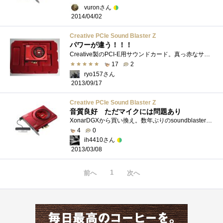
vuronさん
2014/04/02
Creative PCIe Sound Blaster Z
パワーが違う！！！
Creative製のPCI-E用サウンドカード。真っ赤なサウンドカード！ 電源を入れると更に赤く光る！ 「『インテル(R)Core(TM)vPro(TM)プロセッサー・ファミ�...
17
2
ryo157さん
2013/09/17
Creative PCIe Sound Blaster Z
音質良好 ただマイクには問題あり
XonarDGXから買い換え。数年ぶりのsoundblasterです。昔と比べてドライバが非常に安定しています。音質も良好です。ただ定位はDGXの方がよかったです...
4
0
ih4410さん
2013/03/08
1
前へ
次へ