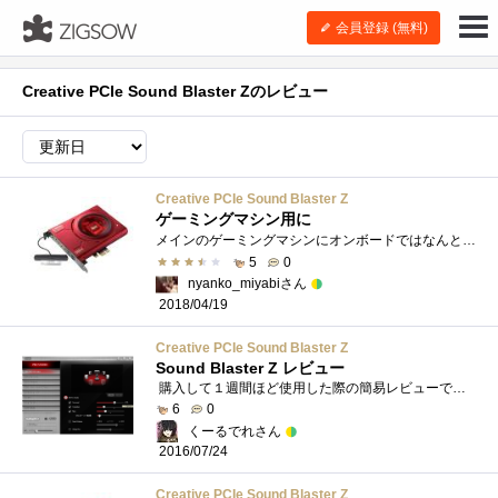
会員登録 (無料)
Creative PCIe Sound Blaster Zのレビュー
Creative PCIe Sound Blaster Z
ゲーミングマシン用に
メインのゲーミングマシンにオンボードではなんとなく嫌だったのでSoundBlasterのSB-Zを入れてみました。5.1chのホームシアターに接続するために光�...
5
0
nyanko_miyabiさん
2018/04/19
Creative PCIe Sound Blaster Z
Sound Blaster Z レビュー
購入して１週間ほど使用した際の簡易レビューです。■個人環境・SoundBlasterX-FiTitaniumProfessionalAudioからの乗り換え・使用ヘッドセット⇒Sennheiser-PC...
6
0
くーるでれさん
2016/07/24
Creative PCIe Sound Blaster Z