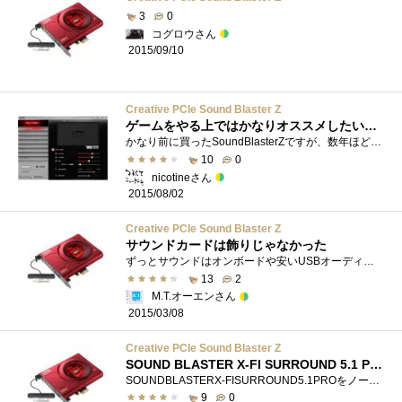
3
0
コグロウさん
2015/09/10
Creative PCIe Sound Blaster Z
ゲームをやる上ではかなりオススメしたいサウンドカード
かなり前に買ったSoundBlasterZですが、数年ほど使っていますが未だ現役なので、レビューしていきます。
10
0
nicotineさん
2015/08/02
Creative PCIe Sound Blaster Z
サウンドカードは飾りじゃなかった
ずっとサウンドはオンボードや安いUSBオーディオ変換なんかを使っていたのですが、どうも特定の音で違和感を感じる事がありました。例えばcoura...
13
2
M.T.オーエンさん
2015/03/08
Creative PCIe Sound Blaster Z
SOUND BLASTER X-FI SURROUND 5.1 PROか～ら～の～↑
SOUNDBLASTERX-FISURROUND5.1PROをノートの方に移設したためサウンドカードが入用になり、近所のPCショップへ増税前に駆け込んでみた・・・同じように外...
9
0