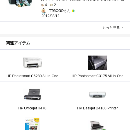
4
2
TTGOGOさん
2012/08/12
もっと見る
関連アイテム
HP Photosmart C6280 All-in-One
HP Photosmart C3175 All-in-One
HP Officejet H470
HP Deskjet D4160 Printer