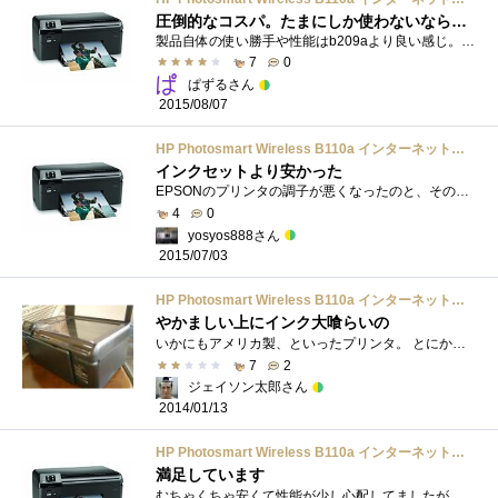
圧倒的なコスパ。たまにしか使わないならこれで十分
製品自体の使い勝手や性能はb209aより良い感じ。セットアップ時のインクは添付されている物を使わないとエラーで受け付けません。ビジネスモデ...
7
0
ぱずるさん
2015/08/07
HP Photosmart Wireless B110a インターネット直接接続・無線対応・黒顔料・4色独立インク A4インクジェット複合機 CN248C#ABJ
インクセットより安かった
EPSONのプリンタの調子が悪くなったのと、そのインクセットを買うより安かったので購入
4
0
yosyos888さん
2015/07/03
HP Photosmart Wireless B110a インターネット直接接続・無線対応・黒顔料・4色独立インク A4インクジェット複合機 CN248C#ABJ
やかましい上にインク大喰らいの
いかにもアメリカ製、といったプリンタ。 とにかく、インクの消費量が半端ナイです。 あと、動作音が大きいです。プリンタとして使ってる�...
7
2
ジェイソン太郎さん
2014/01/13
HP Photosmart Wireless B110a インターネット直接接続・無線対応・黒顔料・4色独立インク A4インクジェット複合機 CN248C#ABJ
満足しています
むちゃくちゃ安くて性能が少し心配してましたが、その心配をよそに頑張ってくれています。仕上がりの質は、キャノンやエプソンに比べると少�...