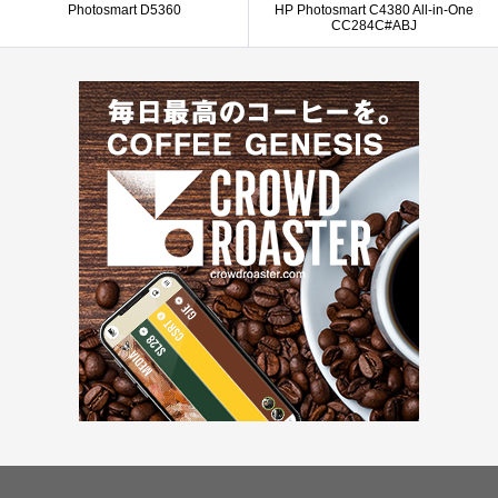
Photosmart D5360
HP Photosmart C4380 All-in-One
CC284C#ABJ