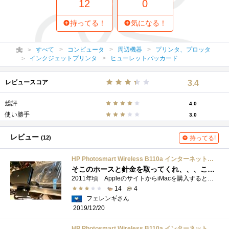
12
0
持ってる！
気になる！
すべて
コンピュータ
周辺機器
プリンタ、プロッタ
インクジェットプリンタ
ヒューレットパッカード
レビュースコア
3.4
総評
4.0
使い勝手
3.0
レビュー
(12)
持ってる!
HP Photosmart Wireless B110a インターネット直接接続・無線対応・黒顔料・4色独立インク A4インクジェット複合機 CN248C#ABJ
そこのホースと針金を取ってくれ、、、これで次の街まで行けるだろ
2011年頃 AppleのサイトからiMacを購入すると、この複合機がタダ同然で手に入ったんです そのままつい昨日まで動いていました。 無線接続が怪し...
14
4
フェレンギさん
2019/12/20
HP Photosmart Wireless B110a インターネット直接接続・無線対応・黒顔料・4色独立インク A4インクジェット複合機 CN248C#ABJ