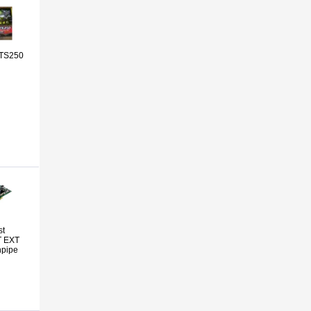
GTS250
st
 EXT
npipe