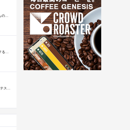
GT240GT220ときて遂に揃ってしまったGeForceGT200シリーズの末っ子。不要になったというので個人的に買い取ったもの。GTS250以上と異なりこのGT240以下�...
Coreｉ３５４０のオンダイＧＰＵでもネットや動画を観るだけなら問題なかったのですがＲａｍＤｉｓｋを構築しようとするとＰＣがリセットされ�...
つくもたん紙袋nVIDIAVer.を貰う為だけに購入ｗとにかく一番安い奴って事で。ローエンドとはいえ進化はしている訳で。テスト用のGeForce8400よりも�...