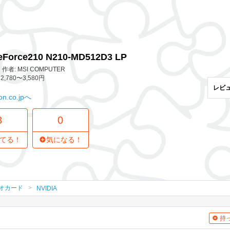
3 レビュー
0
気になってる人
10-MD512D3 LP
eForce210 N210-MD512D3 LP
者: MSI COMPUTER
2,780〜3,580円
レビ
n.co.jpへ
3
0
てる！
気になる！
オカード
NVIDIA
持っ