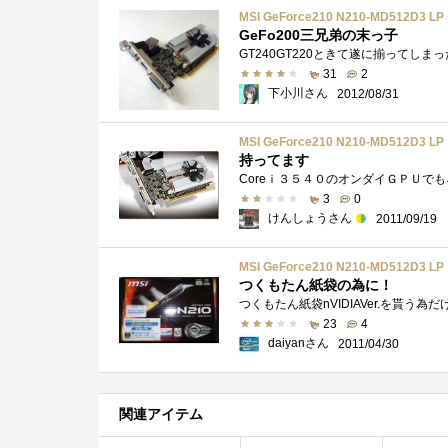
MSI GeForce210 N210-MD512D3 LP
GeFo200三兄弟の末っ子
31
2
下小川さん
2012/08/31
MSI GeForce210 N210-MD512D3 LP
持ってます
3
0
けんしょうさん
2011/09/19
MSI GeForce210 N210-MD512D3 LP
つくもたん紙袋の為に！
23
4
daiyanさん
2011/04/30
関連アイテム