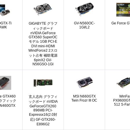
GTX-Ti
GV-N560OC-
Ge Force 
GIGABYTE グラフ
AWK
1GI/L2
ィックボード
nVIDIA GeForce
GTX560 SuperOC
モデル 1GB PCI-E
DVI mini-HDMI
WindForce2 2スロ
ット占有 補助電源
6pinX2 GV-
N56GSO-1GI
e GTX460
MSI N660GTX
WinFa
玄人志向 グラフィ
Twin Frozr III OC
PX9600GT
グラフィック
ックボード nVIDIA
512 S-Fa
N460GTX
GeForceGTX260
896MB PCI-
Expressx16(2.0対
応) GF-GTX260-
E896G2