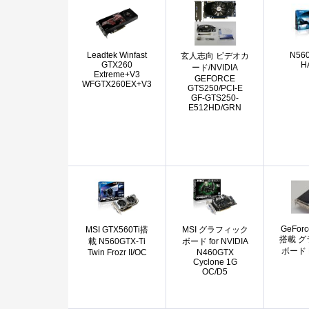
Leadtek Winfast
N560
玄人志向 ビデオカ
GTX260
H
ード/NVIDIA
Extreme+V3
GEFORCE
WFGTX260EX+V3
GTS250/PCI-E
GF-GTS250-
E512HD/GRN
GeForc
MSI GTX560Ti搭
MSI グラフィック
搭載 
載 N560GTX-Ti
ボード for NVIDIA
ボード 
Twin Frozr II/OC
N460GTX
Cyclone 1G
OC/D5