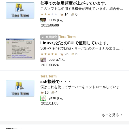
仕事での使用頻度が上がっています。
このソフトは使用する機会が増えています。組合せとしては、このソフトとFTPの組合せとか・・・AUTOLOGINやAUTOLOGを先に設定したTTLファイルを用い�...
14
0
CLWさん
2012/06/09
Tera Term
会員限定
LinuxなどとのCUIで使用しています。
SSHやTelnetでLinuｘサーバとのターミナルエミュレーターを行うソフトです。・Telnet・SSH1・SSH2等でのログインが出来ます。公開鍵でのログインもも�...
26
6
operaさん
2011/03/24
Tera Term
ssh接続で・・・
僕はこれを使ってサーバーをコントロールしています。特に目立つことなく普通に使いやすいです。やり方などは調べずに普通に設定していたら�...
16
4
yasuさん
2011/11/05
もっと見る