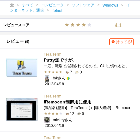
すべて
コンピュータ
ソフトウェア
イ
Windows
ンターネット、通信
Telnet
レビュースコア
4.1
レビュー
(9)
持ってる!
Tera Term
Putty派ですが。
一応、職場で推奨されてるので。CUIに慣れると、GUIがかったるいと感じる。便利ですけど、遅い。階層の深いディレクトリにあるファイルを探す�...
7
0
takさん
2013/04/18
Tera Term
iRemocon制御用に使用
[製品名(型番)] TeraTerm（）[購入経緯] iRemoconをコントロールする際に必要なので導入 （マクロ機能など）[内容] Telnetとシリアル接続に対応し�...
12
0
mickeyさん
2013/04/16
Tera Term