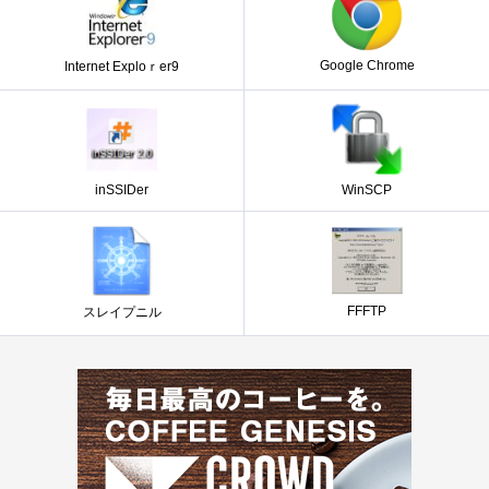
Google Chrome
Internet Exploｒer9
inSSIDer
WinSCP
FFFTP
スレイプニル