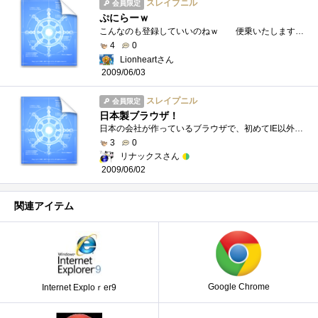
スレイプニル
会員限定
ぷにらーｗ
こんなのも登録していいのねｗ 便乗いたします。。登場当初からのユーザーなので「あの事件」も知ってます。作者の柏木さんも大変でした�...
4
0
Lionheartさん
2009/06/03
スレイプニル
会員限定
日本製ブラウザ！
日本の会社が作っているブラウザで、初めてIE以外のブラウザを使ったときのものです。スレイプニルは非常にカスタマイズが豊富で、スキンや使...
3
0
リナックスさん
2009/06/02
関連アイテム
Google Chrome
Internet Exploｒer9