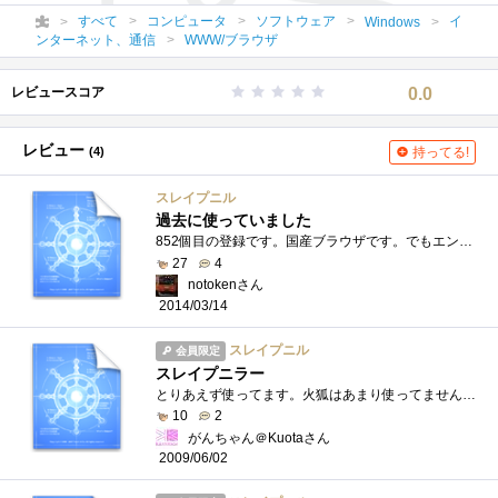
すべて
コンピュータ
ソフトウェア
イ
Windows
ンターネット、通信
WWW/ブラウザ
レビュースコア
0.0
レビュー
(4)
持ってる!
スレイプニル
過去に使っていました
852個目の登録です。国産ブラウザです。でもエンジンはIEの使ってた気がします(´・ω・`)GoogleChromeを使いはじめる前に使っていたブラウザです。�...
27
4
notokenさん
2014/03/14
スレイプニル
会員限定
スレイプニラー
とりあえず使ってます。火狐はあまり使ってません。マウスジェスチャーが無いと生きていけません。トラックボールとの組み合わせが最強だと�...
10
2
がんちゃん＠Kuotaさん
2009/06/02