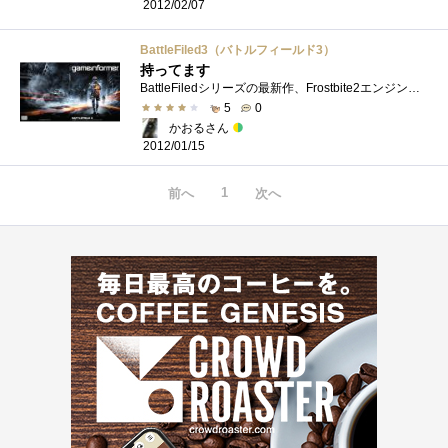
2012/02/07
BattleFiled3（バトルフィールド3）
持ってます
BattleFiledシリーズの最新作、Frostbite2エンジンを使った綺麗なグラフィックが特徴。やってみてですが重いです、GTX295でも重いです。フルHDでやろう...
5
0
かおるさん
2012/01/15
1
前へ
次へ