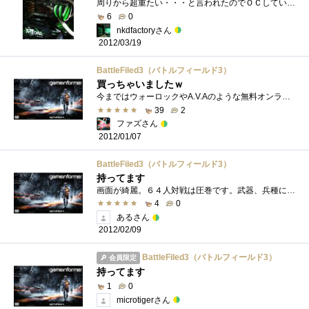
周りから超重たい・・・と言われたのでＯＣしていってどのくらい快適にＰＬＡＹできるようになるのか？を検証する為に始めてみました。CPU:Core...
6
0
nkdfactoryさん
2012/03/19
BattleFiled3（バトルフィールド3）
買っちゃいましたｗ
今まではウォーロックやA.V.Aのような無料オンラインでのFPSゲームをプレイしてきました。 まぁ無料だし暇つぶし程度で楽しんでいたのでいた感...
39
2
ファズさん
2012/01/07
BattleFiled3（バトルフィールド3）
持ってます
画面が綺麗。６４人対戦は圧巻です。武器、兵種に極端な差はなく楽しめるゲームです。
4
0
あるさん
2012/02/09
BattleFiled3（バトルフィールド3）
会員限定
持ってます
1
0
microtigerさん