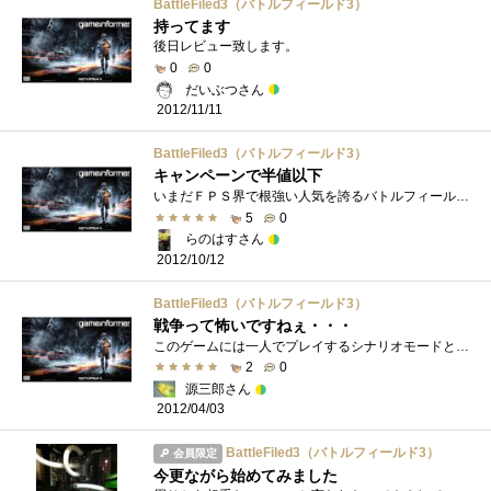
BattleFiled3（バトルフィールド3）
持ってます
後日レビュー致します。
0
0
だいぶつさん
2012/11/11
BattleFiled3（バトルフィールド3）
キャンペーンで半値以下
いまだＦＰＳ界で根強い人気を誇るバトルフィールドシリーズの最新作です。(そろそろＢＦ４の登場もありそうですが；) 私は今までいろいろな�...
5
0
らのはすさん
2012/10/12
BattleFiled3（バトルフィールド3）
戦争って怖いですねぇ・・・
このゲームには一人でプレイするシナリオモードとオンライン多人数でプレイするオンラインモードがあります。シナリオモードはよく作りこま�...
2
0
源三郎さん
2012/04/03
BattleFiled3（バトルフィールド3）
会員限定
今更ながら始めてみました