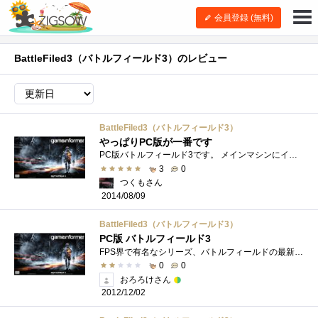
会員登録 (無料)
BattleFiled3（バトルフィールド3）のレビュー
BattleFiled3（バトルフィールド3）
やっぱりPC版が一番です
PC版バトルフィールド3です。 メインマシンにインストールして遊んでいました。CPU:IntelCorei7-4930KCPUクーラー:CorsairH100iマザーボード:RampageIVBlackEditi...
3
0
つくもさん
2014/08/09
BattleFiled3（バトルフィールド3）
PC版 バトルフィールド3
FPS界で有名なシリーズ、バトルフィールドの最新作ですよ！いろんな動画サイトなどでもプレイ動画が上がってますね。私もバトルフィールドは�...
0
0
おろろけさん
2012/12/02