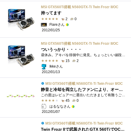
MSI GTX560Ti搭載 N560GTX-Ti Twin Frozr II/OC
持ってます
2
0
Flareさん
2012/01/25
MSI GTX560Ti搭載 N560GTX-Ti Twin Frozr II/OC
ついうっかり・・・・
昼休み。アキバを徘徊中に発見。ちょっといい値段だったのでジャンク品扱いですが購入。ここ数年はRADEON派だったのですが、久々のGeForceです。�...
15
2
Ikkeさん
2012/01/13
MSI GTX560Ti搭載 N560GTX-Ti Twin Frozr II/OC
静音と冷却を両立したファンにより、オーバークロックモデルなのにまだまだいけるグラフィックカード
この度はレビュアーに選出いただきまして有難うございます。このような機会をくださった、関係者の皆様に深く感謝をいたします。精一杯努め�...
45
0
はるななさん
2012/01/07
MSI GTX560Ti搭載 N560GTX-Ti Twin Frozr II/OC
Twin Frozr IIで武装されたGTX 560TiでOCチャレンジ！