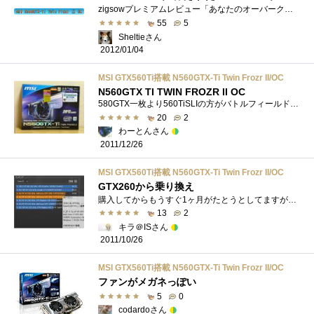
zigsowプレミアムレビュー「あなたのオーバークロックを強力サポート！〜MSI〜」にて”MSIN560GTX-TITwinFrozrII/OC”をお借りすることになりました。関�...
55
5
Sheltieさん
2012/01/04
MSI GTX560Ti搭載 N560GTX-Ti Twin Frozr II/OC
N560GTX TI TWIN FROZR II OC
580GTX一枚より560TiSLIの方がバトルフィールド3をプレイするにはコストパフォーマンスが良いようなので、MSIN560GTX-TiTwinFrozrIIOCSLIに決定ヽ(･∀･)ﾉ�...
20
2
わーとんさん
2011/12/26
MSI GTX560Ti搭載 N560GTX-Ti Twin Frozr II/OC
GTX260から乗り換え
購入してからもうすぐ1ヶ月がたとうとしてますが、さすがGTX560-Tiです。ほとんどのゲームの設定をMAXにしてもゲームはカクつかなかったことが驚�...
13
2
キラ＠ISさん
2011/10/26
MSI GTX560Ti搭載 N560GTX-Ti Twin Frozr II/OC
ファンがメガネっぽい
5
0
codardoさん