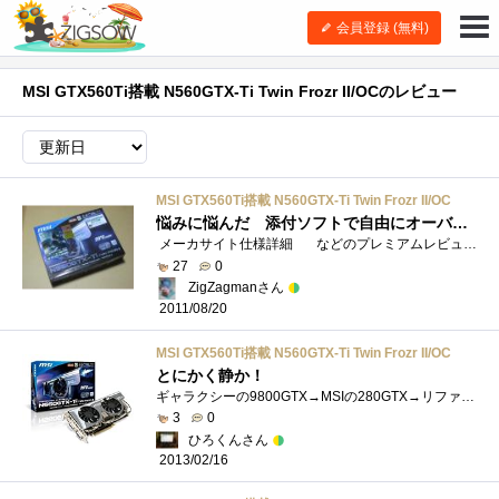
会員登録 (無料)
MSI GTX560Ti搭載 N560GTX-Ti Twin Frozr II/OCのレビュー
MSI GTX560Ti搭載 N560GTX-Ti Twin Frozr II/OC
悩みに悩んだ 添付ソフトで自由にオーバークロックできる Windows 8、Windows 10でも問題なし
メーカサイト仕様詳細 などのプレミアムレビュー用に選び購入した。 グラフィックスボード商品が多すぎて、選ぶのに苦労した。最高ク�...
27
0
ZigZagmanさん
2011/08/20
MSI GTX560Ti搭載 N560GTX-Ti Twin Frozr II/OC
とにかく静か！
ギャラクシーの9800GTX→MSIの280GTX→リファレンスの5770HDとゆう感じに変えてきましたが、圧倒的に静かです！それにしれもよく冷えて静かでかなり�...
3
0
ひろくんさん
2013/02/16