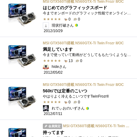
MSI GTX560Ti搭載 N560GTX-Ti Twin Frozr II/OC
はじめてのグラフィックスボード
今までオンボードのグラフィック性能でオンラインゲームをやっていたので、性能差に愕然としております。
0
0
現状打破さん
2012/10/29
MSI GTX560Ti搭載 N560GTX-Ti Twin Frozr II/OC
満足しています
今まで使っていて動画がどうしてももたつくような気がしてビデオカードを交換してみましたエクスペリエンスでも7.8～7.9を出していますH.264|MPEG-...
13
0
hideさん
2012/05/02
MSI GTX560Ti搭載 N560GTX-Ti Twin Frozr II/OC
560tiでは定番のこいつ
やはりよく冷えるこいつですTwinFrozrII
0
0
れでぃおのいずさん
2012/07/11
MSI GTX560Ti搭載 N560GTX-Ti Twin Frozr II/OC
会員限定
持ってます