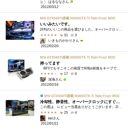
はるななさん
2012/03/12
MSI GTX560Ti搭載 N560GTX-Ti Twin Frozr II/OC
いいみたいです。
評判のいいこの商品を選びました。オーバークロックしてみたら、ＦＦベンチで8000超えました。でも、実はゲームはやりません。ＣＧソフトを使�...
31
3
いきものがかりさん
2012/02/20
MSI GTX560Ti搭載 N560GTX-Ti Twin Frozr II/OC
持ってます
BF3でもそこそこの画質で60fps前後をキープできます。 電源やケースに余裕があるなら、SLIを狙うのもあり。値段もGTX580より安くすむし、パフォ...
17
0
深海さん
2012/02/16
MSI GTX560Ti搭載 N560GTX-Ti Twin Frozr II/OC
冷却性、静音性、オーバークロックにすぐれたお手頃な一品・ω・）ｂ
この度は、レビュー当選ありがとうございます。Zigsow様、MSIJapan様、Linksインターナショナル様に深く御礼申し上げます。●型番●N560GTX-TiTwinFrozrIIO...
25
4
keiさん
2012/01/21