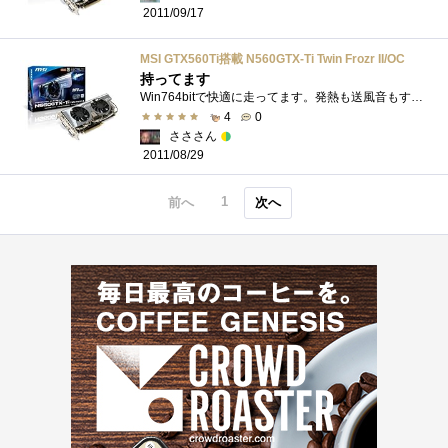
2011/09/17
MSI GTX560Ti搭載 N560GTX-Ti Twin Frozr II/OC
持ってます
Win764bitで快適に走ってます。発熱も送風音もすくなく、てこずっていた悪夢のZOTACGTX470にくらべたらほんとありがたい存在です。けっこう重い３Ｄ...
4
0
さささん
2011/08/29
1
前へ
次へ