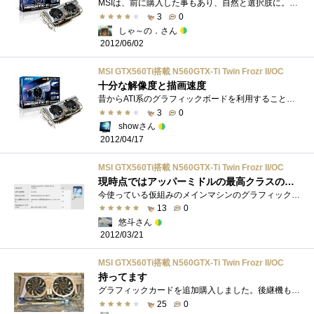
MSIは、前に購入した事もあり、自然と選択肢に。当時、予算から560無印の発売を待つものの、一向に出ず。シビレを切らし、買いました。夏場の�...
3
0
しゃ～の．さん
2012/06/02
MSI GTX560Ti搭載 N560GTX-Ti Twin Frozr II/OC
十分な解像度と描画速度
昔からATI系のグラフィックボードを利用することが多かったのですが、購入店舗のスタッフから薦められて購入しました。標準で1920*1080で使用し�...
3
0
showさん
2012/04/17
MSI GTX560Ti搭載 N560GTX-Ti Twin Frozr II/OC
現時点ではアッパーミドルの最高クラスの一品
今使っている仮組みのメインマシンのグラフィックを、もうすでにオーバースペックなのに交換です。理由は今現在、シングルCPUでのエクスペリ�...
13
0
悠斗さん
2012/03/21
MSI GTX560Ti搭載 N560GTX-Ti Twin Frozr II/OC
持ってます
グラフィックカードを追加購入しました。後継機もでているのですが、数千円安いのでこちらにしました。GPUGeForceGTX560Tiコアクロック880MHzメモリ�...
25
0