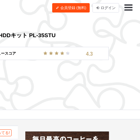
会員登録 (無料)
ログイン
DDキット PL-35STU
ュースコア
4.3
てる!