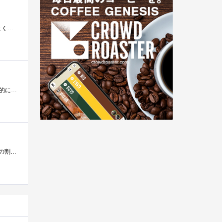
サイズ（特に奥行）が大きめですが、塗装もきれいで全体の質感は高いです。アルミ製で放熱もいいですね。音や振動もよく抑えられています。�...
安いけど安っぽくない。白いケースが綺麗で高級感すらある？あまりに気に入ったので別々の時期に3つ買いました。個人的には中の滑り止めがき�...
主に録画した番組の待避所＆作業場として使用。２つ所有。現在は2TBと1.5TBのハードディスクが内蔵されている。値段の割には作りがしっかりとし...