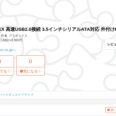
3 レビュー
0
気になってる人
A対応 外付けHDDキット PL-35STU
EX 高速USB2.0接続 3.5インチシリアルATA対応 外付けH
作者: プラネックス
1,680〜3,980円
レビ
n.co.jpへ
3
0
てる！
気になる！
ハードディスクドライブ
持っ