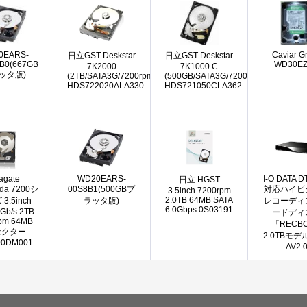
0EARS-
Caviar G
日立GST Deskstar
日立GST Deskstar
B0(667GB
WD30E
7K2000
7K1000.C
ッタ版)
(2TB/SATA3G/7200rpm/32MB)
(500GB/SATA3G/7200rpm/16MB)
HDS722020ALA330
HDS721050CLA362
agate
WD20EARS-
I-O DATA D
日立 HGST
uda 7200シ
00S8B1(500GBプ
対応ハイビ
3.5inch 7200rpm
2.0TB 64MB SATA
3.5inch
ラッタ版)
レコーディ
6.0Gbps 0S03191
Gb/s 2TB
ードディ
pm 64MB
「RECB
セクター
2.0TBモデル
00DM001
AV2.