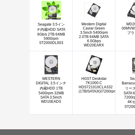
Western Digital
WD2
Seagate 3.5イン
Caviar Green
00MVW
チ内蔵HDD SATA
3.5inch 5400rpm
プラ
6Gb/s 2TB 64MB
2.0TB 64MB SATA
5900rpm
6.0Gbps
ST2000DL003
WD20EARX
WESTERN
HGST Deskstar
Se
7K1000.C
DIGITAL 3.5インチ
Barrac
HDS721010CLA332
内蔵HDD 1TB
リーズ 
(1TB/SATA3G/7200rpm/32MB)
5400rpm 32MB
SATA 6
SATA 3.5inch
7200r
WD10EADS
4K
ST20