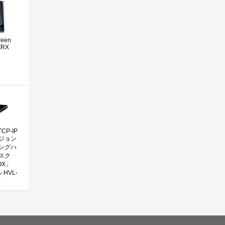
reen
ZRX
TCP-IP
ジョン
ングハ
スク
OX」
 HVL-
0