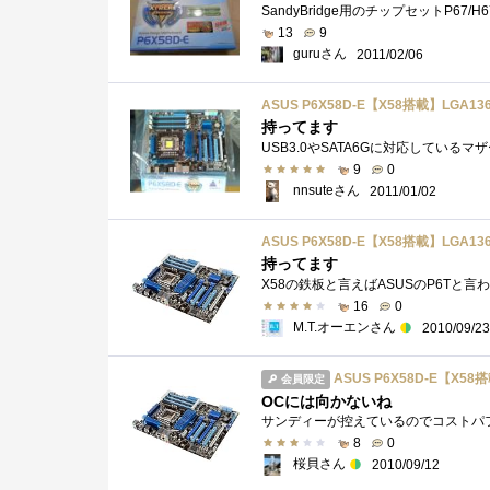
13
9
guruさん
2011/02/06
ASUS P6X58D-E【X58搭載】LGA1366
持ってます
9
0
nnsuteさん
2011/01/02
ASUS P6X58D-E【X58搭載】LGA1366
持ってます
16
0
M.T.オーエンさん
2010/09/23
ASUS P6X58D-E【X58搭
会員限定
OCには向かないね
8
0
桜貝さん
2010/09/12