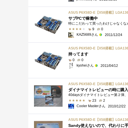
ASUS P6X58D-E【X58搭載】LGA1366
サブPCで稼働中
9
0
KAZ5689さん
2011/12/24
ASUS P6X58D-E【X58搭載】LGA1366
持ってます
0
0
kyoheiさん
2011/04/12
ASUS P6X58D-E【X58搭載】LGA1366
ダイナマイトレビューの時に購
23
2
Cooler Masterさん
2010/12/22
ASUS P6X58D-E【X58搭載】LGA1366
Sandy使えないので、代わりに