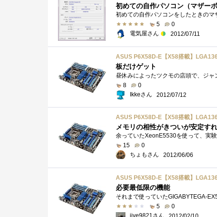
初めての自作パソコン（マザー
5
0
電気屋さん
2012/07/11
ASUS P6X58D-E【X58搭載】LGA1366
板だけゲット
8
0
Ikkeさん
2012/07/12
ASUS P6X58D-E【X58搭載】LGA1366
メモリの相性がきついが安定す
15
0
ちょもさん
2012/06/06
ASUS P6X58D-E【X58搭載】LGA1366
必要最低限の機能
5
0
jive9821さん
2012/02/10